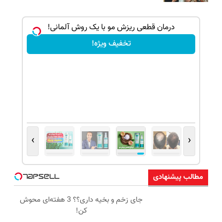
ک جهت
درمان قطعی ریزش مو با یک روش آلمانی!
تخفیف ویژه!
›
‹
مطالب پیشنهادی
جای زخم و بخیه داری؟؟ 3 هفته‌ای محوش
کن!