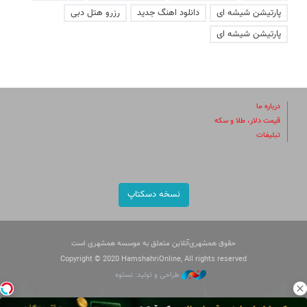
پارتیشن شیشه ای
دانلود اهنگ جدید
رزرو هتل دبی
پارتیشن شیشه ای
درباره ما
قیمت دلار، طلا و سکه
تبلیغات
نسخه دسکتاپ
حقوق همشهری‌آنلاین متعلق به موسسه همشهری است
Copyright © 2020 HamshahriOnline, All rights reserved
طراحی و تولید: نستوه