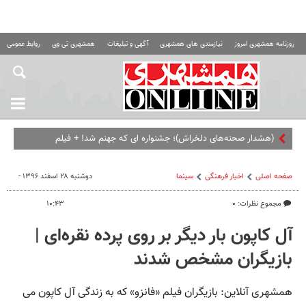
روزنامه همشهری امروز
نیازمندی های همشهری
آگهی و تبلیغات
همشهری تی وی
روابط عمومی ه
(هشدار صحنه‌های دلخراش)؛ جشنواره ای که جهنم شد! + فیلم
صفحه اصلی
اخبار فرهنگی
سینما
دوشنبه ۲۸ اسفند ۱۳۹۶ -
مجموع نظرات: ۰
۱۰:۴۳
آل کاپون بار دیگر بر روی پرده نقره‌ای |
بازیگران مشخص شدند
همشهری آنلاین: بازیگران فیلم «فانزو» که به زندگی آل کاپون می