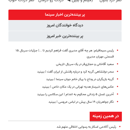
کمر درد بدون
(فیلم و ببین ◀
دردت رو درمان
کمر دردت خوب
جراحی و دوره
پرسش‌نامه رو
کن!
شه؟
نقاهت
پرکن)
(پرسش‌نامه)
◂پرسش‌نامه رو
پر بیننده‌ترین اخبار سینما
پرکن
دیدگاه خوانندگان امروز
پر بیننده‌ترین خبر امروز
رئیس سیمافیلم: هر چه آقای مدیری گفت فراهم کردیم تا ...| جزئیات سریال ۱۵
قسمتی مهران مدیری
سعید آقاخانی و حجازی‌فر در یک سریال تاریخی
سحر دولتشاهی گریه کرد و درباره رفتنش از ایران گفت | ببینید
گریه بازیگران در وداع با پیکر خانم جوان سینما | ببینید
عکس‌های خبرساز هدیه تهرانی در یک مکان خاص | ببینید
آخرین غسل ۵ زندانی محکوم به اعدام | این سکانس را ببینید
نگار جواهریان ۱۹ سال پیش در لباس عروسی | ببینید
در همین زمینه
رئیس آکادمی اسکار به رسوایی اخلاقی متهم شد