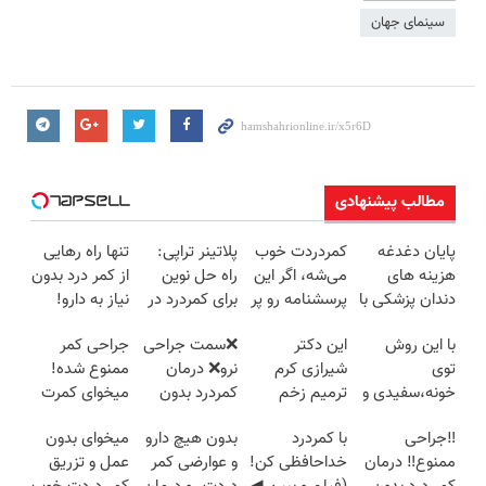
سینمای جهان
مطالب پیشنهادی
پایان دغدغه
کمردردت خوب
پلاتینر تراپی:
تنها راه رهایی
هزینه های
می‌شه، اگر این
راه حل نوین
از کمر درد بدون
دندان پزشکی با
پرسشنامه رو پر
برای کمردرد در
نیاز به دارو!
پک سفید
کنی!!
منزل شما
(◂پرسش‌نامه)
با این روش
این دکتر
❌سمت جراحی
جراحی کمر
کننده خانگی
توی
شیرازی کرم
نرو❌ درمان
ممنوع شده!
خونه،سفیدی و
ترمیم زخم
کمردرد بدون
میخوای کمرت
زیبایی دندوناتو
ایرانی را
قرص و دارو
رو در منزل
‼️جراحی
با کمردرد
بدون هیچ دارو
میخوای بدون
برگردون
ساخت!!!
درمان کنی؟
ممنوع‼️ درمان
خداحافظی کن!
و عوارضی کمر
عمل و تزریق
(40%off)
((پرسش‌نامه))