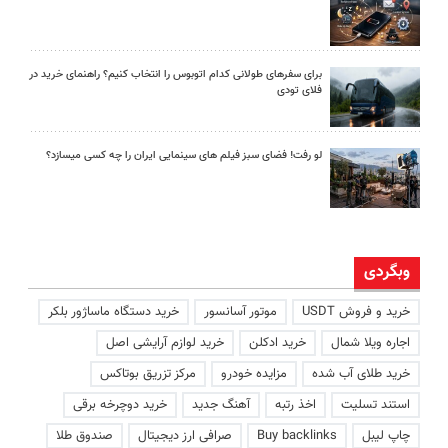
برای سفرهای طولانی کدام اتوبوس را انتخاب کنیم؟ راهنمای خرید در
فلای تودی
لو رفت! فضای سبز فیلم های سینمایی ایران را چه کسی میسازد؟
وبگردی
خرید و فروش USDT
موتور آسانسور
خرید دستگاه ماساژور بلکر
اجاره ویلا شمال
خرید ادکلن
خرید لوازم آرایشی اصل
خرید طلای آب شده
مزایده خودرو
مرکز تزریق بوتاکس
استند تسلیت
اخذ رتبه
آهنگ جدید
خرید دوچرخه برقی
چاپ لیبل
Buy backlinks
صرافی ارز دیجیتال
صندوق طلا