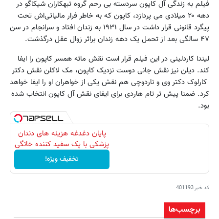
فیلم به زندگی آل کاپون سردسته بی رحم گروه تبهکاران شیکاگو در
دهه ۲۰ میلادی می پردازد، کاپون که به خاطر فرار مالیاتی‌اش تحت
پیگرد قانونی قرار داشت در سال ۱۹۳۱ به زندان افتاد و سرانجام در سن
۴۷ سالگی بعد از تحمل یک دهه زندان براثر زوال عقل درگذشت.
لیندا کاردلینی در این فیلم قرار است نقش مائه همسر کاپون را ایفا
کند. دیلن نیز نقش جانی دوست نزدیک کاپون، مک لاکلن نقش دکتر
کارلوک دکتر وی و ناردوچی هم نقش یکی از خواهران او را ایفا خواهد
کرد. ضمنا پیش تر تام هاردی برای ایفای نقش آل کاپون انتخاب شده
بود.
پایان دغدغه هزینه های دندان
پزشکی با پک سفید کننده خانگی
تخفیف ویژه!
کد خبر
401193
برچسب‌ها