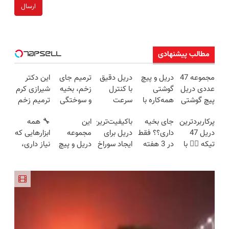
ارسال
مطالب پیشنهادی
مجموعه 47
دریل و پیچ
دریل دقیق
ترمیم جای
این دکتر
عددی دریل
گوشتی
با کنترل
زخم، بخیه
شیرازی کرم
پیچ گوشتی
همه‌کاره با
سرعت
و سوختگی
ترمیم زخم
شارژی
گیربکس
اتوماتیک 🎯
فقط در 3
ایرانی را
پرکاربردترین
جای بخیه
باکیفیت‌ترین
این
🔧 همه
(تخفیف به
هوشمند ⚙️
(مجموعه
هفته!!😍
ساخت!!!
دریل 47
داری؟؟ فقط
دریل برای
مجموعه
ابزارهایی که
مدت
(نصف
47عددی +
تیکه 👈🏻 با
در 3 هفته
ایجاد سوراخ
دریل و پیچ
نیاز داری،
محدود)
قیمت بازار
تخفیف
کمترین
ترمیمش
😱
گوشتی رو با
توی یه کیف
🔥)
ویژه)
قیمت 🔥
کن!😍
گارانتی و
جمع شده!
نصف قیمت
تخفیف به
بخر!😉
مدت
محدود