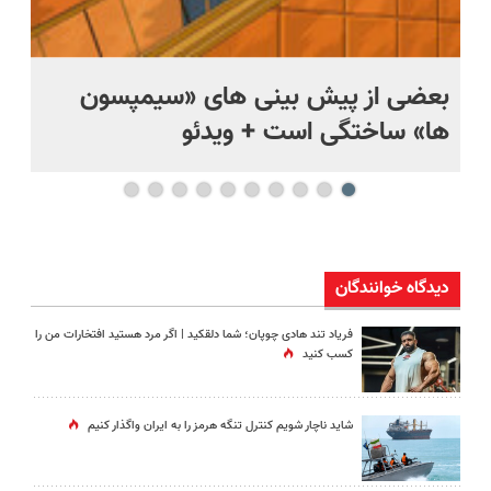
بعضی از پیش بینی های «سیمپسون
ها» ساختگی است + ویدئو
وی
دیدگاه خوانندگان
فریاد تند هادی چوپان؛‌ شما دلقکید | اگر مرد هستید افتخارات من را
کسب کنید
شاید ناچار شویم کنترل تنگه هرمز را به ایران واگذار کنیم