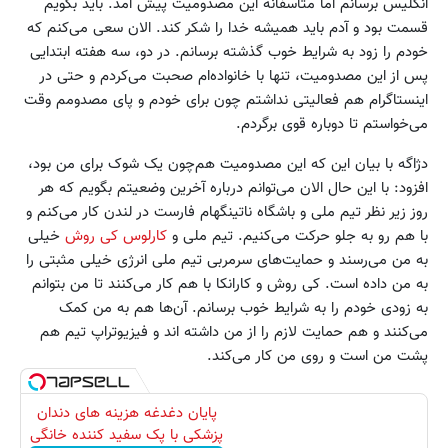
انگلیس برسانم اما متاسفانه این مصدومیت پیش آمد. باید بگویم
قسمت بود و آدم باید همیشه خدا را شکر کند. الان سعی می‌کنم که
خودم را زود به شرایط خوب گذشته برسانم. در دو، سه هفته ابتدایی
پس از این مصدومیت، تنها با خانواده‌ام صحبت می‌کردم و حتی در
اینستاگرام هم فعالیتی نداشتم چون برای خودم و پای مصدومم وقت
می‌خواستم تا دوباره قوی برگردم.
دژاگه با بیان این که این مصدومیت هم‌چون یک شوک برای من بود،
افزود: با این حال الان می‌توانم درباره آخرین وضعیتم بگویم که هر
روز زیر نظر تیم ملی و باشگاه ناتینگهام فارست در لندن کار می‌کنم و
با هم رو به جلو حرکت می‌کنیم. تیم ملی و
کارلوس کی روش
خیلی
به من می‌رسند و حمایت‌های سرمربی تیم ملی انرژی خیلی مثبتی را
به من داده است. کی روش و کارانکا با هم کار می‌کنند تا من بتوانم
به زودی خودم را به شرایط خوب برسانم. آن‌ها هم به من کمک
می‌کنند و هم حمایت لازم را از من داشته اند و فیزیوتراپ تیم هم
پشت من است و روی من کار می‌کند.
پایان دغدغه هزینه های دندان
پزشکی با پک سفید کننده خانگی