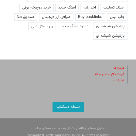
استند تسلیت
اخذ رتبه
آهنگ جدید
خرید دوچرخه برقی
چاپ لیبل
Buy backlinks
صرافی ارز دیجیتال
صندوق طلا
پارتیشن شیشه ای
دانلود اهنگ جدید
رزرو هتل دبی
پارتیشن شیشه ای
درباره ما
قیمت دلار، طلا و سکه
تبلیغات
نسخه دسکتاپ
حقوق همشهری‌آنلاین متعلق به موسسه همشهری است
Copyright © 2020 HamshahriOnline, All rights reserved