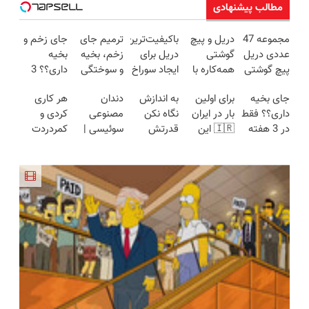
مطالب پیشنهادی
مجموعه 47
دریل و پیچ
باکیفیت‌ترین
ترمیم جای
جای زخم و
عددی دریل
گوشتی
دریل برای
زخم، بخیه
بخیه
پیچ گوشتی
همه‌کاره با
ایجاد سوراخ
و سوختگی
داری؟؟ 3
شارژی
گیربکس
😱
فقط در 3
هفته‌ای
جای بخیه
برای اولین
به اندازش
دندان
هر کاری
(تخفیف به
هوشمند ⚙️
هفته!!😍
محوش کن!
داری؟؟ فقط
بار در ایران
نگاه نکن
مصنوعی
کردی و
مدت
(نصف
در 3 هفته
🇮🇷 این
قدرتش
سوئیسی |
کمردردت
محدود)
قیمت بازار
ترمیمش
دکتر کرم
درحد هالکه
سبک،
درمان نشد؟
🔥)
کن!😍
ترمیم کننده
😉 (پرداخت
مقاوم،
پر کردن
23 روزه
درب
طبیعی!
پرسشنامه و
ساخت!
منزل+گارانتی
ویزیت
دریافت راه
تعویض)
رایگان+پرداخت
حل
اقساطی😍