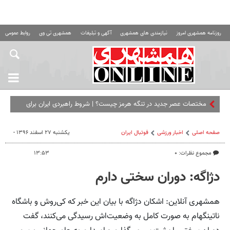
روزنامه همشهری امروز
نیازمندی های همشهری
آگهی و تبلیغات
همشهری تی وی
روابط عمومی ه
صفحه اصلی
اخبار ورزشی
فوتبال ايران
یکشنبه ۲۷ اسفند ۱۳۹۶ -
مجموع نظرات: ۰
۱۳:۵۳
دژاگه: دوران سختی دارم
همشهری آنلاین: اشکان دژاگه با بیان این خبر که کی‌روش و باشگاه
ناتینگهام به صورت کامل به وضعیت‌اش رسیدگی می‌کنند، گفت