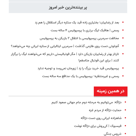
پر بیننده‌ترین خبر امروز
بعد از رضاییان؛ بختیاری زاده قید یک ستاره دیگر استقلال را هم زد
رسمی | هافبک لیگ برتری با پرسپولیس ۴ ساله بست
مخالفت سرمربی پرسپولیسی با انتقال ۲ بازیکن به پرسپولیس
آنچلوتی دست روی طارمی گذاشت | سرمربی ایتالیایی از ستاره ایرانی چه می‌خواهد؟
تارتار بهتر از رضاییان بازیکن دارد | مگر فوتبالیستی داریم که می‌خواهند لیگ را برگزار
کنند | برای این فوتبال متاسفم!
پرسپولیس قید خرید بزرگ را زد | زورمان نمی‌رسد و توجیه ندارد
رسمی و غیرمنتظره؛ پرسپولیس با یک مدافع سه ساله بست
در همین زمینه
دژاگه: می‌توانیم به مرحله دوم جام جهانی صعود کنیم
حمایت دژاگه از مردم غزه
شاهزاده ایرانی روی دست دژاگه
فیسبوک | کی‌روش برای دژاگه نوشت
خروس جنگی