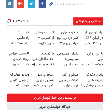
مطالب پیشنهادی
برای اولین بار
میخوای برای
تنها راه رهایی
کمردرد؟
در ایران🇮🇷
کمر درد زیر تیغ
از کمردرد –
راه‌حلش
این دکتر کرم
جراحی بری؟!
بدون دارو،
اینجاست، نه
ترمیم کننده 23
◗پرسش‌نامه رو
بدون جراحی!
توی داروخونه
با این روش
دندان مصنوعی
با کمردرد
❌سمت جراحی
روزه ساخت!
پر کن◖
«فرم پر کن»
توی
سوئیسی:
خداحافظی کن!
نرو❌ درمان
خونه،سفیدی و
جدیدترین
(فیلم و ببین ◀
کمردرد بدون
زیبایی دندوناتو
فناوری اروپا،
پرسش‌نامه رو
قرص و دارو
پایان دغدغه
میخوای کمر
میخوای بدون
ویدیو هولناک
برگردون
سبک و مقاوم |
پرکن)
هزینه های
دردت رو بدون
عمل و تزریق
از جوان کارتن
(40%off)
پرداخت قسطی
دندان پزشکی با
قرص برای
کمر دردت خوب
خوابی که
پک سفید
همیشه خوب
شه؟
میلیاردر شد.
کننده خانگی
کنی؟
◂پرسش‌نامه رو
آموزش رایگان
پر بیننده‌ترین اخبار فوتبال ايران
(◂پرسش‌نامه
پرکن
دیدگاه خوانندگان امروز
رو پر کن)