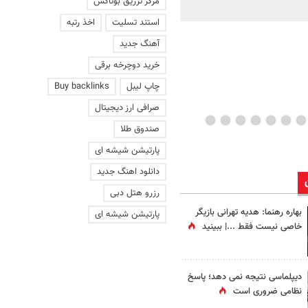
مرکز تزریق بوتاکس
ماند | ویدئو
استند تسلیت
اخذ رتبه
آهنگ جدید
خرید دوچرخه برقی
چاپ لیبل
Buy backlinks
صرافی ارز دیجیتال
صندوق طلا
پارتیشن شیشه ای
دانلود اهنگ جدید
رزرو هتل دبی
بهاره رهنما: هدیه تهرانی بازیگر
پارتیشن شیشه ای
خاصی نیست فقط ...|‌ ببینید
دیپلماسی نتیجه‌ نمی دهد؛ پاسخ
نظامی ضروری است