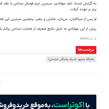
به‌ گزارش ‌ایسنا، داود مهابادی، سرمربی تیم فوتبال نساجی با عقد ق
برتر بر عهده گرفت.
او پس از میثاقیان، مرزبان، عنایتی و رهبر، پنجمین سرمربی این
پیش از این مهابادی به دلیل نتایج ضعیف از هدایت نساجی برکنار ش
کد خبر
400525
برچسب‌ها
باشگاه مشهد (سیاه جامگان خراسان)
 داری دستاوردهای ادبی یا علمی خود
خرید اقساطی طلا و گوشی فقط 
را فوری به کتاب تبدیل کنی؟
چک صیادی
کلیک کنید
درخواست اعتبار