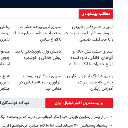
مطالب پیشنهادی
اسپری حشره‌کش طبیعی
اسپری ازبین‌برنده حشرات
تارومار سازگار با محیط زیست
رختخواب، مناسب برای مقابله
رونمای
و با محافظت طبیعی
با انواع ساس
لاغری
اسپری حشره‌کش خانه و
کاهش وزن باورنکردنی با یک
میخوای
گیاهان خانگی، نابودکننده
روش خانگی و خوشمزه
چجوری 
انواع حشرات خانگی و آفات
امتحا
ویدیو هولناک از جوان کارتن
اسپری بیدکش تارومار با
هیچ چ
خوابی که میلیاردر شد.
اثرفوری ، محافظ لباس در
لاغری
آموزش رایگان
مقابل بید
منتظرت
پر بیننده‌ترین اخبار فوتبال ايران
دیدگاه خوانندگان ا
تارتار بهتر از رضاییان بازیکن دارد | مگر فوتبالیستی داریم که می‌خواهند لیگ 
پیشنهاد پرسپولیس ۱۲۰ میلیارد است اما ما ۱۸۶ میلیارد می‌خواهیم | ارزش بازیکن ما بیشتر از خرید جدید این باشگاه است