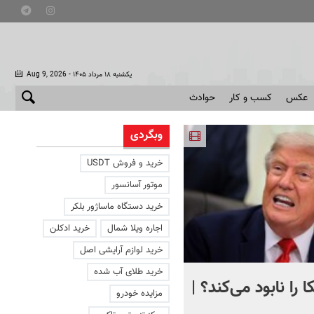
- یکشنبه ۱۸ مرداد ۱۴۰۵
Aug 9, 2026
عکس
کسب و کار
حوادث
وبگردی
خرید و فروش USDT
موتور آسانسور
خرید دستگاه ماساژور بلکر
اجاره ویلا شمال
خرید ادکلن
خرید لوازم آرایشی اصل
خرید طلای آب شده
 را نابود می‌کند؟ |
تصویری دردناک از دلفینی ک
مزایده خودرو
یک هفته کنار جسد بچه‌اش