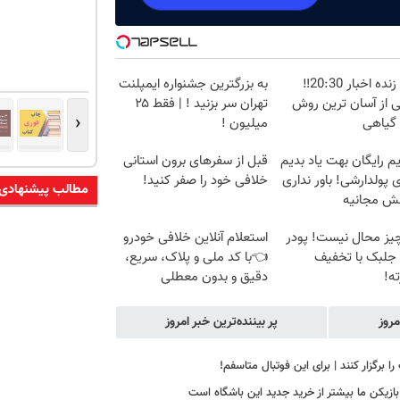
پخش زنده اخبار 20:30‼️
به بزرگترین جشنواره ایمپلنت
ی از آسان ترین روش
تهران سر بزنید ! | فقط ۲۵
‹
 گیاهی
میلیون !
م رایگان بهت یاد بدیم
قبل از سفرهای برون استانی
پولدارشی! باور نداری
خلافی خود را صفر کنید!
مطالب پیشنهادی
نش مجانیه
یز محال نیست! پودر
استعلام آنلاین خلافی خودرو
 جلبک با تخفیف
👈با کد ملی و پلاک، سریع،
ه!
دقیق و بدون معطلی
مروز
پر بیننده‌ترین خبر امروز
را برگزار کنند | برای این فوتبال متاسفم!