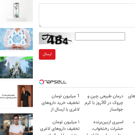
ارسال
های
درمان طبیعی چین و
1 میلیون تومان
چروک در 30روز با کرم
تخفیف خرید داروهای
جوانساز
لاغری با ارسال از
آلمانی(45%تخفیف)
داروخانه و پک یخ!
،
اسپری ازبین‌برنده
۱ میلیون تومان
حشرات رختخواب،
تخفیف داروهای لاغری