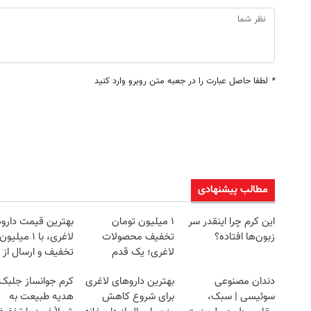
*
لطفا حاصل عبارت را در جعبه متن روبرو وارد کنید
مطالب پیشنهادی
این کرم چرا اینقدر سر
۱ میلیون تومان
بهترین قیمت دارو
زبون‌ها افتاده؟
تخفیف محصولات
لاغری، با ۱ میلیون
لاغری؛ یک قدم
تخفیف و ارسال از
نزدیک‌تر به شروع
داروخانه‌
دندان مصنوعی
بهترین داروهای لاغری
کرم جوانساز جلبک
کاهش وزن
سوئیسی | سبک،
برای شروع کاهش
هدیه طبیعت به