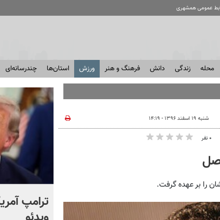
ابط عمومی همشهری
محله
زندگی
دانش
فرهنگ و هنر
ورزش
استان‌ها
چندرسانه‌ای
شنبه ۱۹ اسفند ۱۳۹۶ - ۱۴:۱۹
۰ نفر
ن را بر عهده گرفت.
انتشار برای اولین بار؛ واکنش
ترامپ آمریکا
شهید لاریجانی به رد صلاحیت
ویدئو