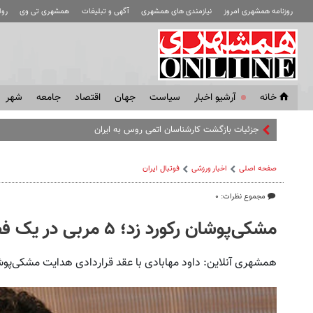
روزنامه همشهری امروز
نیازمندی های همشهری
آگهی و تبلیغات
همشهری تی وی
رو
خانه
آرشیو اخبار
سياست
جهان
اقتصاد
جامعه
شهر
جزئیات بازگشت کارشناسان اتمی روس به ایران
صفحه اصلی
اخبار ورزشی
فوتبال ايران
مجموع نظرات: ۰
مشکی‌پوشان رکورد زد؛ ۵ مربی در یک فصل
همشهری آنلاین: داود مهابادی با عقد قراردادی هدایت مشکی‌پوشا