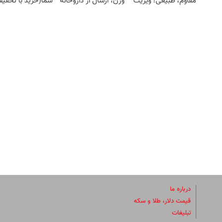
مقاوم، طبیعی! ویزیت
وزن، ارسال از داروخانه
شما(خرید با تخفی
رایگان+پرداخت
های نزدیکت!
ویژه)
اقساطی😍
درباره ما
قیمت دلار، طلا و سکه
تبلیغات