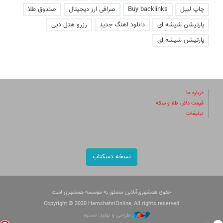
چاپ لیبل
Buy backlinks
صرافی ارز دیجیتال
صندوق طلا
پارتیشن شیشه ای
دانلود اهنگ جدید
رزرو هتل دبی
پارتیشن شیشه ای
درباره ما
قیمت دلار، طلا و سکه
تبلیغات
نسخه دسکتاپ
حقوق همشهری‌آنلاین متعلق به موسسه همشهری است
Copyright © 2020 HamshahriOnline, All rights reserved
طراحی و تولید: نستوه