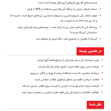
شناسنامه‌ای که روی بال‌های گری‌ایگل نوشته شده است
حمله خلبانان ایرانی به پایگاه آمریکا بدون استفاده از GPS + فیلم
جهان شاهد یکی از پیچیده‌ترین و سرنوشت‌سازترین نبردهای تاریخ است | تجربه ۱۸
و ۱۹ دی ماه ۱۴۰۴ به ما آموخت که...
زرادخانه این ۵ سلاح اصلی رو به پایان است | پیامدهای ویژه فرسایش توان
تسلیحاتی آمریکا چیست؟
آمریکا تا رفتارش را تصحیح نکند تنگه هرمز باز نخواهد شد
در همین زمینه
بازدید فرمانده کل سپاه پاسداران از صنایع قلعه گنج کرمان
شیعه و سنی برای حفظ امنیت کشور درکنار یکدیگر هستند
سرلشکر جعفری: به سمت استفاده بیشتر از پهپاد و بالگرد می‌رویم
اطاعت از ولایت فقیه رمز تحقق آرمانهای انقلاب اسلامی است
فرمانده سپاه: تمام تهدیدات خارجی به فرصت برای انقلاب تبدیل شده‌اند
حفاظت اطلاعات و نمایندگی ولی فقیه نقش اساسی در سلامت سپاه دارند
نظر شما