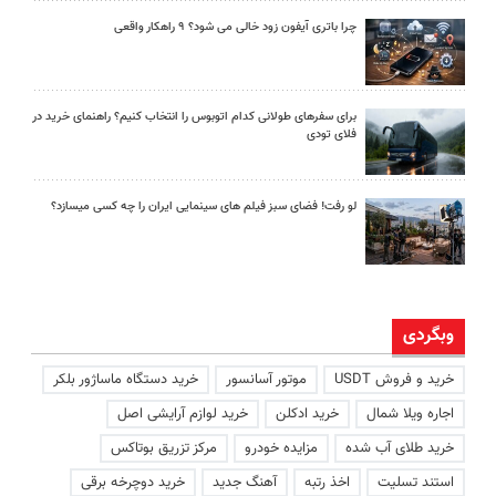
چرا باتری آیفون زود خالی می شود؟ ۹ راهکار واقعی
برای سفرهای طولانی کدام اتوبوس را انتخاب کنیم؟ راهنمای خرید در
فلای تودی
لو رفت! فضای سبز فیلم های سینمایی ایران را چه کسی میسازد؟
وبگردی
خرید و فروش USDT
موتور آسانسور
خرید دستگاه ماساژور بلکر
اجاره ویلا شمال
خرید ادکلن
خرید لوازم آرایشی اصل
خرید طلای آب شده
مزایده خودرو
مرکز تزریق بوتاکس
استند تسلیت
اخذ رتبه
آهنگ جدید
خرید دوچرخه برقی