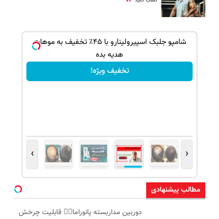
کسب کنید
بک!
شامپو جلبک اسپیرولینارو با ۴۵٪ تخفیف به موهات
هدیه بده
تخفیف ویژه!
›
‹
مطالب پیشنهادی
دوربین مداربسته پانوراما👈🏻 قابلیت چرخش