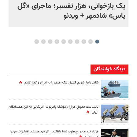
یک بازخوانی، هزار تفسیر؛ ماجرای «گل
ما
یاس» شادمهر + ویدئو
چی
دیدگاه خوانندگان
شاید ناچار شویم کنترل تنگه هرمز را به ایران واگذار کنیم
تایید شد: تحویل هزاران موشک پاتریوت آمریکایی به این همسایگان
ایران
فریاد تند هادی چوپان؛‌ شما دلقکید | اگر مرد هستید افتخارات من را