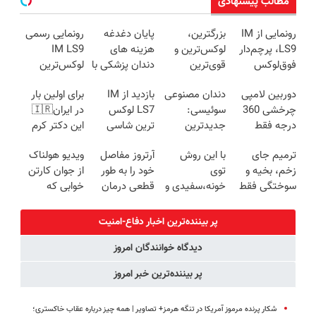
مطالب پیشنهادی
رونمایی از IM
بزرگترین،
پایان دغدغه
رونمایی رسمی
LS9، پرچم‌دار
لوکس‌ترین و
هزینه های
IM LS9
فوق‌لوکس
قوی‌ترین
دندان پزشکی با
لوکس‌ترین
EREV وارد بازار
شاسی بلند
پک سفید
EREV در ایران
دوربین لامپی
دندان مصنوعی
بازدید از IM
برای اولین بار
ایران شد
EREV در در
کننده خانگی
چرخشی 360
سوئیسی:
LS7 لوکس
در ایران🇮🇷
ایران رونمایی
درجه فقط
جدیدترین
ترین شاسی
این دکتر کرم
شد
امروز حراج شد
فناوری اروپا،
بلند برقی ایران
ترمیم کننده 23
ترمیم جای
با این روش
آرتروز مفاصل
ویدیو هولناک
🔥 پرداخت
سبک و مقاوم |
در باشگاه
روزه ساخت!
زخم، بخیه و
توی
خود را به طور
از جوان کارتن
درب منزل
پرداخت قسطی
انقلاب
سوختگی فقط
خونه،سفیدی و
قطعی درمان
خوابی که
در 3 هفته!!😍
زیبایی دندوناتو
کنید!
میلیاردر شد.
برگردون
◗پرسش‌نامه◖
آموزش رایگان
پر بیننده‌ترین اخبار دفاع-امنیت
(40%off)
دیدگاه خوانندگان امروز
پر بیننده‌ترین خبر امروز
شکار پرنده مرموز آمریکا در تنگه هرمز+ تصاویر | همه چیز درباره عقاب خاکستری؛