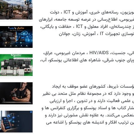
بایگانی‌ها و کتابخانه‌ها، رسانه‌های جمعی، محتوای خلاقانه: رادیو، تلویزیون، رسانه‌های خبری، آموزش و ICT ، دولت
ربومی، اطلاع‌رسانی در عرصه توسعه جامعه، ابزارهای
پردازش اطلاعات، توسعه رسانه‌ای، آموزش رسانه‌ای، تکثر زبانی، مراکز چندرسانه‌ای، افراد معلول و ICT ، حفاظت و بایگانی،
 آموزش، زنان، جوانان
افغانستان، افریقا، فرهنگ صلح، گفتگوی میان تمدنها، آموزش همگانی، جنسیت، HIV/AIDS ، مردمان غیربومی، عراق،
وپای جنوب شرقی، شاهراه های اطلاعاتی یونسکو، آب،
کو و مؤسسات ذیربط، کشورهای عضو موظف به ایجاد
ضر ۱۹۰ کمیسیون ملی یونسکو وجود دارد که در مجموعة نظام ملل متحد بی نظیر
ی فعالیت دارند و در تدوین ، اجرا و ارزیابی
ار کتاب ها و اسناد یونسکو و برگزاری کنفرانس ها و
منعکس می‌کنند. به علاوه نقش مشورتی نیز دارند و
ین ترتیب افکار و اندیشه های یونسکو را اشاعه می