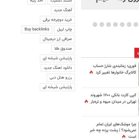
استند تسلیت
اخذ رتبه
عاشقانه با یک زن
آهنگ جدید
خرید دوچرخه برقی
چاپ لیبل
Buy backlinks
صرافی ارز دیجیتال
صندوق طلا
پارتیشن شیشه ای
فوری؛ زمانبندی‌ شارژ حساب
دانلود اهنگ جدید
کالابرگ خانوارها تغییر کرد
رزرو هتل دبی
پارتیشن شیشه ای
کپی کارت بانکی ۱۲۰۰ شهروند
تهرانی در میدان میوه و تره‌بار
چرا موشک‌های ایران تمام
نمی‌شود؟ | پشت پرده چه خبر
است