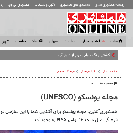
روزنامه همشهری امروز
نیازمندی های همشهری
آگهی و تبلیغات
همشهری تی وی
رو
خانه
آرشیو اخبار
سياست
جهان
اقتصاد
جامعه
شهر
کشتی‌ جنگ جهانی دوم از عمق آب بیرون زد! + فیلم
صفحه اصلی
اخبار فرهنگی
فرهنگ عمومی
مجموع نظرات: ۰
مجله یونسکو (UNESCO)
همشهری‌آنلاین: مجله یونسکو برای آشنایی شما با این سازمان تو
فرهنگی ملل متحد ۱۶ نوامبر ۱۹۴۵ به‌ وجود آمد.