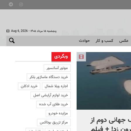
- پنجشنبه ۱۵ مرداد ۱۴۰۵
Aug 6, 2026
عکس
کسب و کار
حوادث
وبگردی
موتور آسانسور
خرید دستگاه ماساژور بلکر
اجاره ویلا شمال
خرید ادکلن
خرید لوازم آرایشی اصل
خرید طلای آب شده
مزایده خودرو
جهانی دوم از
افشای اطلاعات برای ترور
مرکز تزریق بوتاکس
ون زد! + فیلم
بارون ترامپ | ماجرای قرار