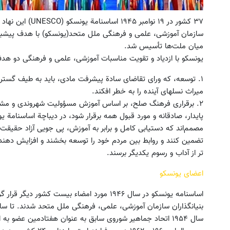
۳۷ کشور در ۱۹ نوامبر ۱۹۴۵ اساسنامة یونسکو (UNESCO) این نهاد تخصصی
سازمان آموزشی، علمی و فرهنگی ملل متحد(یونسکو) با هدف پیشبر
میان ملت‌ها تأسیس شد.
یونسکو با ازدیاد و تقویت مناسبات آموزشی، علمی و فرهنگی دو هدف
۱. توسعه، که ورای تقاضای سادة پیشرفت مادی، باید به طیف گسترد
یل و پیچ گوشتی همه‌کاره با گیربکس
به بزرگترین جشنواره ایمپلنت 
میراث نسلهای آینده را به خطر افکند.
هوشمند ⚙️ (نصف قیمت بازار🔥)
اومدید! | فقط ۲۵ میلیون !
۲. برقراری فرهنگ صلح، بر اساس آموزش مسؤولیت شهروندی و مشار
ثبت سفارش!
رزرورایگان نوبت
پایدار، صادقانه و مورد قبول همه برقرار شود، در دیباچة اساسنامة
مصمم‌اند که دستیابی کامل و برابر به آموزش، پی جویی آزاد حقیقت عی
تضمین کنند و روابط بین مردم خود را توسعه بخشند و افزایش دهند ت
تر از آداب و رسوم یکدیگر برسند.
اعضای یونسکو
اساسنامه یونسکو در سال ۱۹۴۶ مورد امضاء بیست ک
سال ۱۹۵۴ اتحاد جماهیر شوروی سابق به عنوان هفتادمین عضو به این سازمان پیوست.