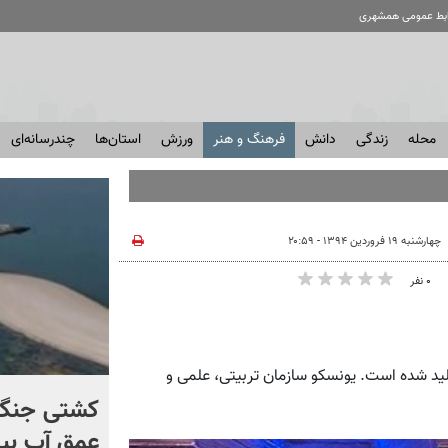
ابط عمومی همشهری
محله
زندگی
دانش
فرهنگ و هنر
ورزش
استان‌ها
چندرسانه‌ای
چهارشنبه ۱۹ فروردین ۱۳۹۴ - ۲۰:۵۹
۰ نفر
لید شده است. یونسکو سازمان تربیتی، علمی و
برخورد تاریخی موشک فالکون
کشتی‌ جنگ 
۹ با ماه + فیلم
عمق آب بیر