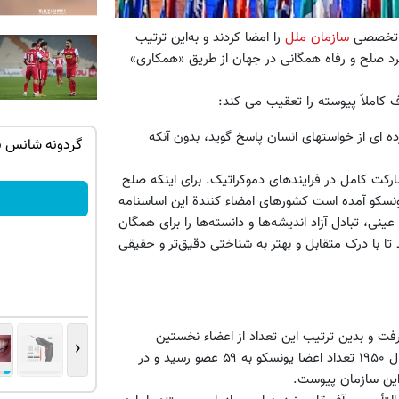
سازمان ملل
را امضا کردند و به‌این ترتیب
د صلح و رفاه همگانی در جهان از طریق «همکاری»
 کاملاً پیوسته را تعقیب می کند:
ه ای از خواستهای انسان پاسخ گوید، بدون آنکه
تهران خوش
گردونه رو بچرخون، دلار برنده شو
بچرخونش
کت کامل در فرایندهای دموکراتیک. برای اینکه صلح
 یونسکو آمده است کشورهای امضاء کنندة این اساسنامه
نی، تبادل آزاد اندیشه‌ها و دانسته‌ها را برای همگان
ا با درک متقابل و بهتر به شناختی دقیق‌تر و حقیقی
شور دیگر قرار گرفت و بدین ترتیب این تعداد از اعضاء نخستین
‹
بنیانگذاران سازمان آموزشی، علمی، فرهنگی ملل متحد شدند. تا سال ۱۹۵۰ تعداد اعضا یونسکو به ۵۹ عضو رسید و در