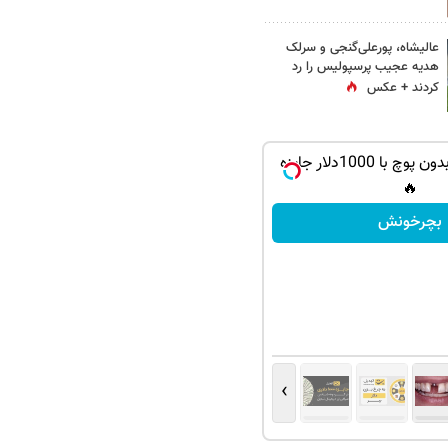
عالیشاه، پورعلی‌گنجی و سرلک
هدیه عجیب پرسپولیس را رد
کردند + عکس
گردونه شانس بدون پوچ با 1000دلار جایزه
🔥
بچرخونش
›