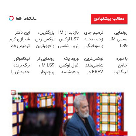
مطالب پیشنهادی
رونمایی
ترمیم جای
بازدید از IM
بزرگترین،
این دکتر
رسمی IM
زخم، بخیه
LS7 لوکس
لوکس‌ترین
شیرازی کرم
LS9
و سوختگی
ترین شاسی
و قوی‌ترین
ترمیم زخم
لوکس‌ترین
فقط در 3
بلند برقی
شاسی بلند
ایرانی را
با دوره
لوکس‌ترین
ورود یک
رونمایی از
نیکاموتور
EREV در
هفته!!😍
ایران در
EREV در
ساخت!!!
جامع
شاسی‌بلند
غول لوکس
IM LS9،
برگ برنده
ایران
باشگاه
در ایران
لینگانو ،
EREV در
و هوشمند
پرچم‌دار
جدیدش را
انقلاب
رونمایی شد
مکالمه
ایران، توسط
به ایران، IM
فوق‌لوکس
رو کرد، IM
انگلیسی رو
نیکا موتور
LS9 رسماً
EREV وارد
LS9 رسماً
حرفه ای یاد
رونمایی
رونمایی شد
بازار ایران
وارد بازار
بگیر
شد!
شد
ایران شد