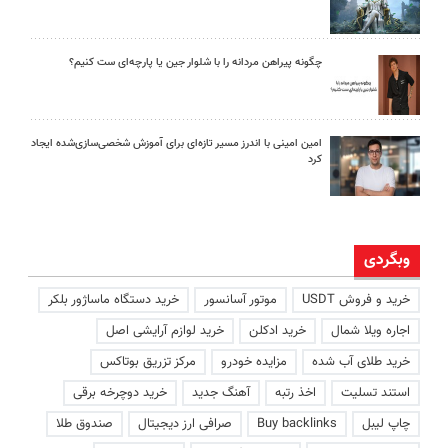
چگونه پیراهن مردانه را با شلوار جین یا پارچه‌ای ست کنیم؟
امین امینی با اندرز مسیر تازه‌ای برای آموزش شخصی‌سازی‌شده ایجاد
کرد
وبگردی
خرید و فروش USDT
موتور آسانسور
خرید دستگاه ماساژور بلکر
اجاره ویلا شمال
خرید ادکلن
خرید لوازم آرایشی اصل
خرید طلای آب شده
مزایده خودرو
مرکز تزریق بوتاکس
استند تسلیت
اخذ رتبه
آهنگ جدید
خرید دوچرخه برقی
چاپ لیبل
Buy backlinks
صرافی ارز دیجیتال
صندوق طلا