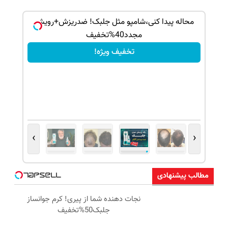
 هدیه دهید
محاله پیدا کنی،شامپو مثل جلبک! ضدریزش+رویش
مجدد40%تخفیف
تخفیف ویژه!
›
‹
مطالب پیشنهادی
نجات دهنده شما از پیری! کرم جوانساز
جلبک50%تخفیف