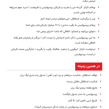
تیمش نرفت
پیغام تارتار: گزینه من را بخرید و بازیکن پرسپولیس را بفروشید | خرید مهم سرخ‌ها
در آستانه نهایی شدن
من را برگردانید استقلال؛ نمی‌خواهم دردسر ایجاد کنم
پیغام پرسپولیس به رقیب مدعی؛ با ۶۰ میلیارد بازیکن‌مان برای شما
دعوای بیرانوند و شجاع؛ اتفاقی که باعث اخراج ربیعی شد
به این پرسپولیسی تذکر دادم ادبیاتش را درست کند | بزرگتر از رضاییان هم رفته
اتفاقی نیفتاده است
درخواست تارتار؛ ابرقویی را بدهید، هافبک رقیب را بگیرید | جایگزین محمد قربانی
در لیست پرسپولیس
در همین زمینه
توقف استقلال، شکست سپاهان و برد ذوب آهن | جدول رده بندی لیگ برتر
شکست استقلال مقابل پدیده
نتایج هفته پنجم لیگ برتر
پرسپولیس به صدر جدول بازگشت
تاریخ دربی تغییر کرد: ۵ آبان
تساوی سپاهان و پرسپولیس در پایان جدال سرمربیان کروات