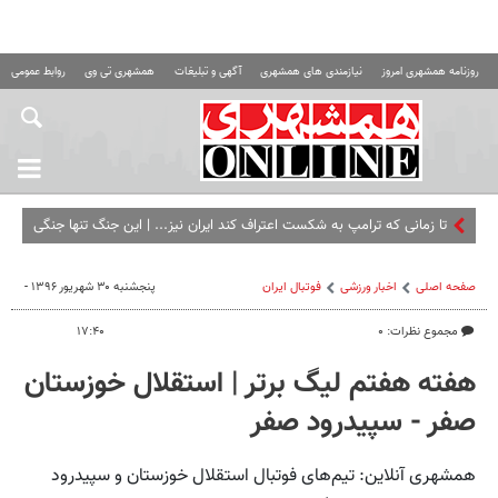
روزنامه همشهری امروز
نیازمندی های همشهری
آگهی و تبلیغات
همشهری تی وی
روابط عمومی ه
تا زمانی که ترامپ به شکست اعتراف کند ایران نیز... | این جنگ تنها جنگی
است که آمریکا شکستش را می‌پذیرد
صفحه اصلی
اخبار ورزشی
فوتبال ايران
پنجشنبه ۳۰ شهریور ۱۳۹۶ -
مجموع نظرات: ۰
۱۷:۴۰
هفته هفتم لیگ برتر | استقلال خوزستان
صفر - سپیدرود صفر
همشهری آنلاین: تیم‌های فوتبال استقلال خوزستان و سپیدرود