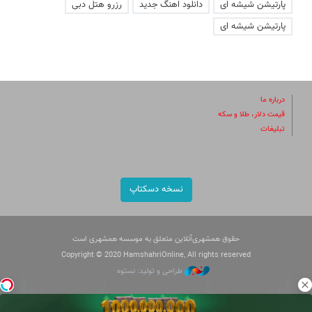
پارتیشن شیشه ای
دانلود اهنگ جدید
رزرو هتل دبی
پارتیشن شیشه ای
درباره ما
قیمت دلار، طلا و سکه
تبلیغات
نسخه دسکتاپ
حقوق همشهری‌آنلاین متعلق به موسسه همشهری است
Copyright © 2020 HamshahriOnline, All rights reserved
طراحی و تولید: نستوه