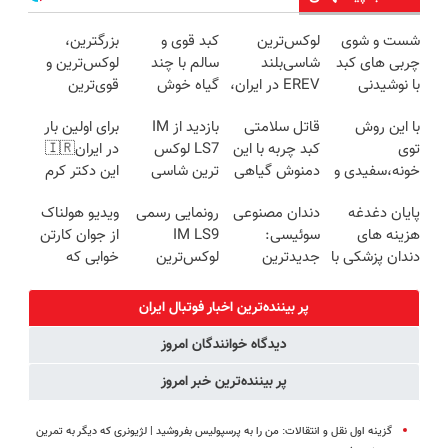
شست و شوی
لوکس‌ترین
کبد قوی و
بزرگترین،
چربی های کبد
شاسی‌بلند
سالم با چند
لوکس‌ترین و
با نوشیدنی
EREV در ایران،
گیاه خوش
قوی‌ترین
گیاهی(55%تخفیف)
توسط نیکا
طعم
شاسی بلند
با این روش
قاتل سلامتی
بازدید از IM
برای اولین بار
موتور رونمایی
EREV در در
توی
کبد چربه با این
LS7 لوکس
در ایران🇮🇷
شد!
ایران رونمایی
خونه،سفیدی و
دمنوش گیاهی
ترین شاسی
این دکتر کرم
شد
زیبایی دندوناتو
کبدتو بیمه کن
بلند برقی ایران
ترمیم کننده 23
پایان دغدغه
دندان مصنوعی
رونمایی رسمی
ویدیو هولناک
برگردون
در باشگاه
روزه ساخت!
هزینه های
سوئیسی:
IM LS9
از جوان کارتن
(40%off)
انقلاب
دندان پزشکی با
جدیدترین
لوکس‌ترین
خوابی که
پک سفید
فناوری اروپا،
EREV در ایران
میلیاردر شد.
کننده خانگی
سبک و مقاوم |
آموزش رایگان
پر بیننده‌ترین اخبار فوتبال ايران
پرداخت قسطی
دیدگاه خوانندگان امروز
پر بیننده‌ترین خبر امروز
گزینه اول نقل و انتقالات: من را به پرسپولیس بفروشید | لژیونری که دیگر به تمرین