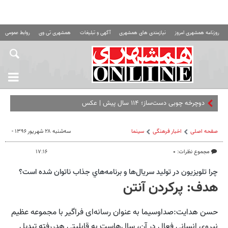
روزنامه همشهری امروز
نیازمندی های همشهری
آگهی و تبلیغات
همشهری تی وی
روابط عمومی ه
دوچرخه چوبی دست‌ساز؛ ۱۱۴ سال پیش | عکس
صفحه اصلی
اخبار فرهنگی
سینما
سه‌شنبه ۲۸ شهریور ۱۳۹۶ -
مجموع نظرات: ۰
۱۷:۱۶
چرا تلويزيون در توليد سريال‌ها و برنامه‌هاي جذاب ناتوان شده است؟
هدف: پرکردن آنتن
حسن هدایت:صداوسیما به عنوان رسانه‌ای فراگیر با مجموعه عظیم
نیروی انسانی فعال در آن، سال‌هاست به قابلیتی هدررفته تبدیل