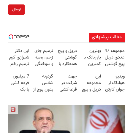
ارسال
مطالب پیشنهادی
مجموعه 47
بهترین
دریل و پیچ
ترمیم جای
این دکتر
عددی دریل
پاوربانک با
گوشتی
زخم، بخیه
شیرازی کرم
پیچ گوشتی
کمترین
همه‌کاره با
و سوختگی
ترمیم زخم
شارژی
قیمت❗
گیربکس
فقط در 3
ایرانی را
ویدیو
این
جهت
گردونه
7 میلیون
(تخفیف به
هوشمند ⚙️
هفته!!😍
ساخت!!!
هولناک از
مجموعه
شرکت در
شانس
قرعه کشی
مدت
(نصف
جوان کارتن
دریل و پیچ
قرعه‌کشی
بدون پوچ از
با یک
محدود)
قیمت بازار
خوابی که
گوشتی رو با
۷ میلیون
PS5 تا
پرسلاین
🔥)
میلیاردر
گارانتی و
تومانی وارد
آیفون17 و
ساده
شد. آموزش
نصف قیمت
شوید
بیت کوین
رایگان
بخر!😉
🔥