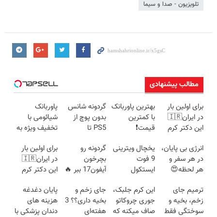
تلویزیون - صدا و سیما
مطالب پیشنهادی
برای اولین بار
بهترین پاوربانک
گردونه شانس
پاوربانک
در ایران🇮🇷
با کمترین
بدون پوچ از
شیائومی با
این دکتر کرم
قیمت❗
PS5 تا
تخفیف ویژه به
ترمیم کننده 23
آیفون17 و بیت
مدت محدود🔥
انرژی بی پایان،
یخچال ویترینی
گردونه رو
برای اولین بار
روزه ساخت!
کوین 🔥
در هر سفر و
9 فوت
بچرخون
در ایران🇮🇷
هر لحظه😍
ایستکول
آیفون17 ببر 🔥
این دکتر کرم
پاوربانک
(جدید)
ترمیم کننده 23
ترمیم جای
این کرم جلبک،
جای زخم و
پایان دغدغه
شیائومی با
روزه ساخت!
زخم، بخیه و
جوری چروکاتو
بخیه داری؟؟ 3
هزینه های
تخفیف ویژه🔥
سوختگی فقط
صاف میکنه که
هفته‌ای
دندان پزشکی با