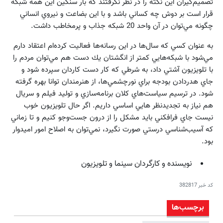
تصميم‌گيران اين نكته را در نظر نگرفتند كه بار سنگين اين همه شبكه
قرار است بر دوش چه كساني باشد و با اين بضاعت و نيروي انساني
چگونه مي‌توان در آن واحد 20 شبكه جذاب و پرمخاطب داشت.
به عنوان كسي كه سال‌ها در اين رسانه‌ها فعاليت كرده‌ام اعتقاد دارم
مي‌شود با شبكه‌هايي كمتر از انگشتان يك دست هم مي‌توان مردم را
با تلويزيون آشتي داد، به شرطي كه كار دست‌ كاردان سپرده شود و
جاي هدردادن بودجه براي نورچشمي‌ها، از هنرمندان توانا بهره گرفته
شود. در ترسيم سياست‌هاي كلان برنامه‌سازي و توليد فيلم و سريال
هم نياز به تجديدنظر هايي اساسي داريم. اگر حال تلويزيون خوب
نيست جاي فرافكني بايد مشكل را از درون جست‌وجو كنيم و تا زماني
كه آسيب‌شناسي درستي صورت نگيرد، نمي‌توان به اصلاح امور اميدوار
بود.
نويسنده و كارگردان سينما و تلويزيون
کد خبر
382817
برچسب‌ها