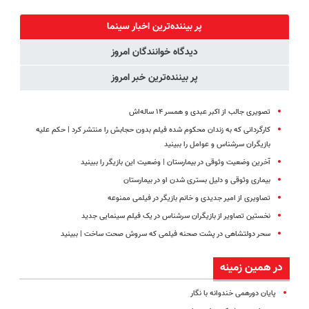
در 3 هفته!!😍
انگار بوتاکس
محوش کن!
پک سفید
کردی!(تخفیف
کننده خانگی
پر بیننده‌ترین اخبار سینما
ویژه)
دیدگاه خوانندگان امروز
پر بیننده‌ترین خبر امروز
تصویری جالب از اکبر عبدی و همسر ۱۴ ساله‌اش
کارگردانی که به زندان محکوم شده فیلم بدون حجابش را منتشر کرد | حکم علیه
بازیگران سرشناس و عوامل را ببینید
آخرین وضعیت وثوقی در بیمارستان | وضعیت این بازیگر را ببینید
بیماری وثوقی و دلیل بستری شدن او در بیمارستان
تصاویری از امیر جدیدی و خانم بازیگر در فیلمی ممنوعه
نخستین تصاویر از بازیگران سرشناس در یک فیلم سینمایی جدید
سحر دولتشاهی در پشت صحنه فیلمی که سروش صحت ساخت | ببینید
در همین زمینه
پایان دورهمی خندوانه با نگار