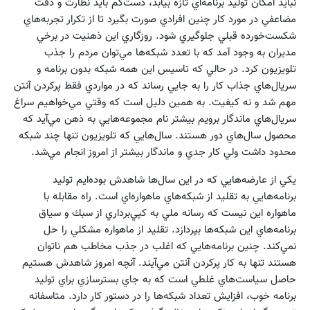
نبايد امكان توليد برنامه‌اي تازه بيابد، دست‌كم بايد نظارت و دقت
مضاعفي در مورد كار چنين افرادي صورت بگيرد تا از تكرار تجربه‌هاي
شكست‌خورده قبلي جلوگيري شود. روزگاري اين ذهنيت در برخي
مديران به وجود آمد كه با تعدد شبكه‌ها مي‌توان مردم را جذب
تلويزيون كرد. در حالي كه تاسيس اين همه شبكه بدون برنامه و
سريال‌هاي جذاب كار را به جايي رساند كه در مواردي فقط پركردن آنتن
مهم شد و نه كيفيت. به همين دليل است كه وقتي مي‌خواهيم سراغ
سريال‌هاي ماندگار برويم بيشتر نام مجموعه‌هايي به ذهن مي‌آيد كه
محصول سال‌هاي دور هستند. سال‌هايي كه تلويزيون تنها چند شبكه
محدود داشت ولي كار جدي و ماندگار بيشتر از امروز انجام مي‌شد.
يكي از عارضه‌هايي كه در اين سال‌ها شاهدش بوده‌ايم توليد
برنامه‌هايي به تقليد از شبكه‌هاي ماهواره‌اي است. راه مقابله با
ماهواره اين نيست كه رسانه ملي به كپي‌برداري از سبك و سياق
برنامه‌هاي اين شبكه‌ها بپردازد. تقليد از ماهواره مشكلي را حل
نمي‌كند. چنين برنامه‌هايي كه اغلب در جذب مخاطب هم ناتوان
هستند تنها به كار پركردن آنتن مي‌آيند. آنچه امروز شاهدش هستيم
حاصل سياست‌هاي غلطي است كه به جاي بسترسازي براي توليد
برنامه خوب، افزايش تعداد شبكه‌ها را در دستور كار دارد. متاسفانه