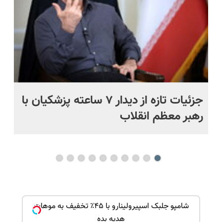
ک
جزئیات تازه از دیدار ۷ ساعته پزشکیان با
مح
رهبر معظم انقلاب
بود
ک جهت
شامپو جلبک اسپیرولینارو با ۴۵٪ تخفیف به موهات
هدیه بده