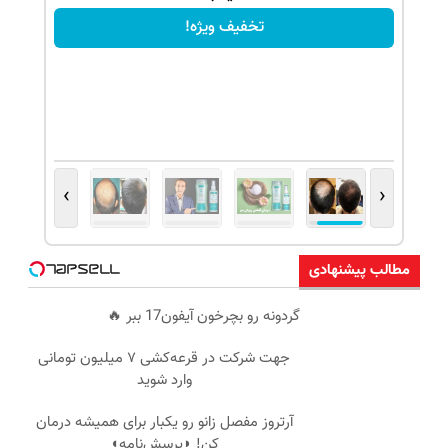
تخفیف ویژه!
›
‹
مطالب پیشنهادی
گردونه رو بچرخون آیفون17 ببر 🔥
جهت شرکت در قرعه‌کشی ۷ میلیون تومانی
وارد شوید
آرتروز مفصل زانو رو یکبار برای همیشه درمان
کن! ◗پرسش‌نامه◖