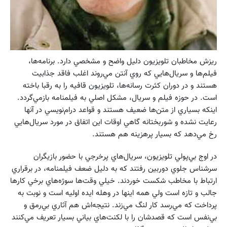
ريزش مخاطبان تلويزيون دليل واضح و مشخصي دارد. برنامه‌ها،
فيلم‌ها و سريال‌هايي كه روي آنتن مي‌روند اغلب فاقد جذابيت
هستند و در دوران كثرت رسانه‌ها، تلويزيون قافيه را به رقبا باخته
است. در حوزه فيلم و سريال، مشكل اصلي به فيلمنامه بازمي‌گردد.
اينكه بسياري از متن‌ها ضعيف هستند و قواعد درام‌نويسي در آنها
رعايت نشده و شوربختانه گاهي اوقات اين اتفاق در مورد سريال‌هايي
رخ مي‌دهد كه بسيار پرهزينه هم هستند.
در اوج بي‌پولي تلويزيون،‌ سريال‌هاي پرخرجي با حضور بازيگران
سرشناس جلوي دوربين رفتند كه به دليل ضعف فيلمنامه، در برقراري
ارتباط با مخاطب شكست خوردند. خيلي وقت‌ها سوژه‌هاي برخي كارها
جالب و تازه است ولي همه اينها در وهله ايده اوليه است و نوبت به
پرداخت كه مي‌رسد كار لنگ مي‌زند. نتيجه‌اش هم آثاري بي‌رمق و
بي‌نفس است كه قصدشان را با لكنت‌هاي بياني بسيار تعريف مي‌كنند