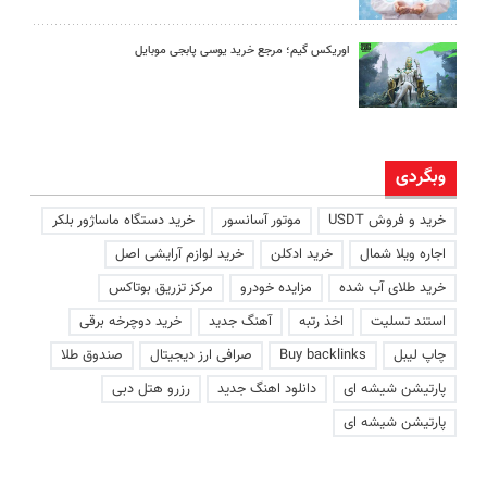
اوریکس گیم؛ مرجع خرید یوسی پابجی موبایل
وبگردی
خرید و فروش USDT
موتور آسانسور
خرید دستگاه ماساژور بلکر
اجاره ویلا شمال
خرید ادکلن
خرید لوازم آرایشی اصل
خرید طلای آب شده
مزایده خودرو
مرکز تزریق بوتاکس
استند تسلیت
اخذ رتبه
آهنگ جدید
خرید دوچرخه برقی
چاپ لیبل
Buy backlinks
صرافی ارز دیجیتال
صندوق طلا
پارتیشن شیشه ای
دانلود اهنگ جدید
رزرو هتل دبی
پارتیشن شیشه ای