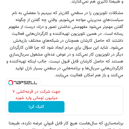
و طبيعتا تاثيري هم نمي‌گذارند.
مشكلات تلويزيون را در سطحي كلان‌تر كه ببينيم با معضلي به نام
سياست‌هاي مديريتي مواجه مي‌شويم. وقتي چه گفتن از چگونه
گفتن مهم‌تر مي‌شود مفهومش نداشتن تصور و درك درست از مفهوم
رسانه است. در همين تلويزيون تهيه‌كننده و كارگردان‌هايي فعاليت
داشتند كه حاصل كارشان همچنان در شبكه‌هاي مختلف بازپخش
مي‌شود. شايد اين سؤال براي مردم ايجاد شود كه چرا فلان كارگردان
ديگر در تلويزيون كار نمي‌كند و در عوض عده‌اي مشغول سريال‌سازي
هستند كه حاصل كارشان قابل قبول نيست. جالب اينكه تهيه‌كننده و
كارگردان‌هايي سريال‌ها و برنامه‌هايي در سطحي بسيار نازل توليد
مي‌كنند و باز هم امكان فعاليت مي‌يابند.
جهت شرکت در قرعه‌کشی ۷
میلیون تومانی وارد شوید
کلیک کن!
برنامه‌سازي كه سال‌هاست هيچ كار قابل قبولي عرضه نكرده، طبيعتا