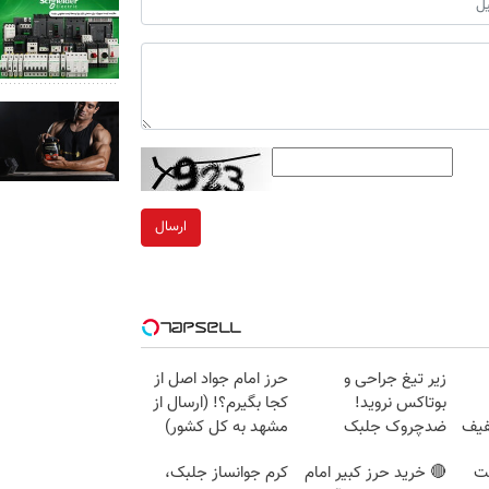
ارسال
زیر تیغ جراحی و
حرز امام جواد اصل از
بوتاکس نروید!
کجا بگیرم؟! (ارسال از
40%تخفیف
ضدچروک جلبک
مشهد به کل کشور)
با40%تخفیف
جت
🔴 خرید حرز کبیر امام
کرم جوانساز جلبک،