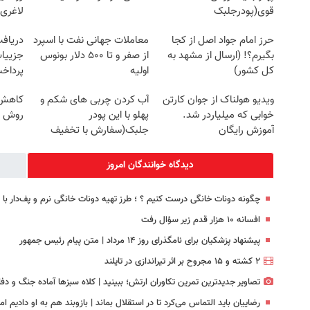
قوی(پودرجلبک
لاغری
سبز45%تخفیف)
حرز امام جواد اصل از کجا
معاملات جهانی نفت با اسپرد
بگیرم؟! (ارسال از مشهد به
از صفر و تا ۵۰۰ دلار بونوس
جزییات
کل کشور)
اولیه
پرداخ
ویدیو هولناک از جوان کارتن
آب کردن چربی های شکم و
کاهش و
خوابی که میلیاردر شد.
پهلو با این پودر
روش خ
آموزش رایگان
جلبک(سفارش با تخفیف
ویژه)
دیدگاه خوانندگان امروز
چگونه دونات خانگی درست کنیم ؟ ؛ طرز تهیه دونات خانگی نرم و پف‌دار ب
افسانه ۱۰ هزار قدم زیر سؤال رفت
پیشنهاد پزشکیان برای نامگذرای روز ۱۴ مرداد | متن پیام رئیس جمهور
۲ کشته و ۱۵ مجروح بر اثر تیراندازی در تایلند
تصاویر جدیدترین تمرین تکاوران ارتش؛ ببینید | کلاه سبزها آماده جنگ و دفا
رضاییان باید التماس می‌کرد تا در استقلال بماند | بازوبند هم به او دادیم 