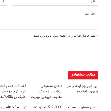
*
لطفا حاصل عبارت را در جعبه متن روبرو وارد کنید
مطالب پیشنهادی
این کرم چرا اینقدر سر
دندان مصنوعی
فقط 1ساعت وقت
زبون‌ها افتاده؟
سوئیسی | سبک،
داری کرم جوانساز
مقاوم، طبیعی! ویزیت
جلبک رو با
رایگان+پرداخت
بخری!
دندان مصنوعی سبک و
3000 گیگ اینترنت؛
توصیه آیت‌الله به
اقساطی😍