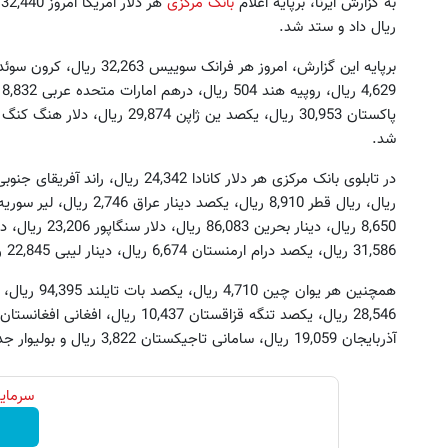
به گزارش ایرنا، برپایه اعلام
بانک مرکزی
ریال داد و ستد شد.
شد.
این پک تقویت موی جلبک توی حمومت
به بزرگترین جشنواره ایمپلنت تهر
31,586 ریال، یکصد درام ارمنستان 6,674 ریال، دینار لیبی 22,845 ریال تعیین ارزش شد.
خالیه!45%تخفیف
! | فقط ۲۵ میلیون !
خرید محصول
رزرورایگان نوبت
آذربایجان 19,059 ریال، سامانی تاجیکستان 3,822 ریال و بولیوار جدید ونزوئلا 3,246 ریال قیمت‌گذاری شد.
سرمایه