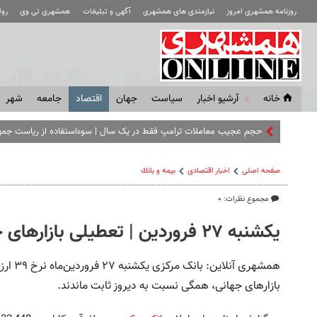
روزنامه همشهری امروز
نیازمندی های همشهری
آگهی و تبلیغات
همشهری تی وی
رو
خانه
آرشیو اخبار
سياست
جهان
اقتصاد
جامعه
شهر
حجم عجیب معاملات ترامپ فقط در یک سال | سوءاستفاده از ریاست جمه
صفحه اصلی
اخبار اقتصادی
بيمه و بانك
مجموع نظرات: ۰
یکشنبه ۲۷ فروردین | تعطیلی بازارهای جهانی و ثبات نرخ ارزهای بانکی
همشهری 
بازارهای جهانی، همگی نسبت به دیروز ثابت ماندند.