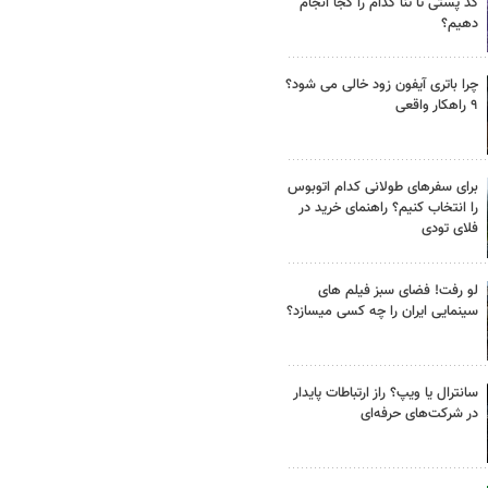
کد پستی تا ثنا کدام را کجا انجام
دهیم؟
چرا باتری آیفون زود خالی می شود؟
۹ راهکار واقعی
برای سفرهای طولانی کدام اتوبوس
را انتخاب کنیم؟ راهنمای خرید در
فلای تودی
لو رفت! فضای سبز فیلم های
سینمایی ایران را چه کسی میسازد؟
سانترال یا ویپ؟ راز ارتباطات پایدار
در شرکت‌های حرفه‌ای