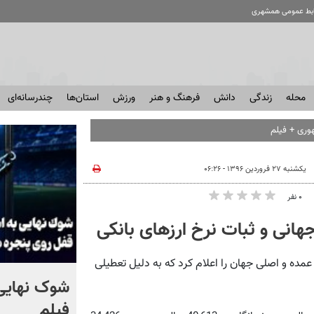
ابط عمومی همشهری
محله
زندگی
دانش
فرهنگ و هنر
ورزش
استان‌ها
چندرسانه‌ای
وری + فیلم
یکشنبه ۲۷ فروردین ۱۳۹۶ - ۰۶:۲۶
۰ نفر
آنلاین: بانک مرکزی یکشنبه ۲۷ فروردین‌ماه نرخ ۳۹ ارز عمده و اصلی جهان را اعلام کرد که به دلیل تعطیلی
کلیپ جالبی از یک اتاق عمل
شوک نهایی 
در لحظه زلزله ۷.۱ ریشتری +
فیلم