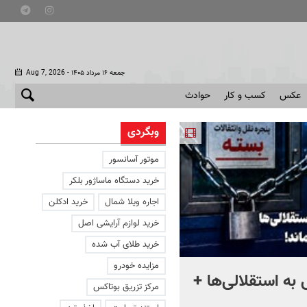
- جمعه ۱۶ مرداد ۱۴۰۵
Aug 7, 2026
عکس
کسب و کار
حوادث
وبگردی
موتور آسانسور
خرید دستگاه ماساژور بلکر
اجاره ویلا شمال
خرید ادکلن
خرید لوازم آرایشی اصل
خرید طلای آب شده
مزایده خودرو
به استقلالی‌ها +
چند هزار جوان هنوز در صف
مرکز تزریق بوتاکس
وام ازدواج هستند؟