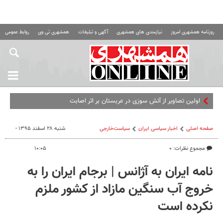
روزنامه همشهری امروز
نیازمندی های همشهری
آگهی و تبلیغات
همشهری تی وی
روابط عمومی ه
اولین تصاویر از آتش سوزی در عربستان بر اثر اصابت موشک
صفحه اصلی
اخبار سیاسی ایران
سیاست‌خارجی
شنبه ۲۸ اسفند ۱۳۹۵ -
مجموع نظرات: ۰
۱۰:۰۵
نامه ایران به آژانس | برجام ایران را به
خروج آب سنگین مازاد از کشور ملزم
نکرده است