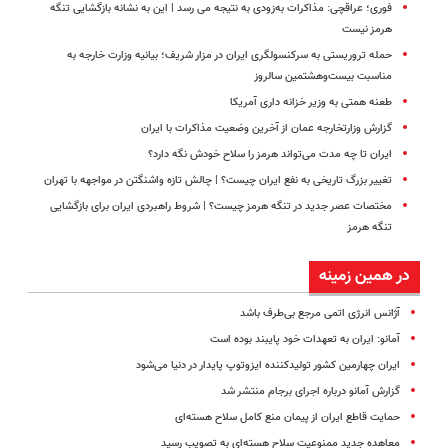
فوری؛ عراقچی: مذاکرات به‌زودی به نتیجه می رسد | این به نشانه بازگشایی تنگه
هرمز نیست
حمله تروریستی به سرکنسولگری ایران در مزار شریف؛ بیانیه وزارت خارجه به
مناسبت بیست‌وهشتمین سالروز
طعنه همتی به وزیر خزانه داری آمریکا
گزارش وزارتخارجه عمان از آخرین وضعیت مذاکرات با ایران
ایران تا چه مدت می‌تواند هرمز را سلاح خودش نگه دارد؟
تغییر بزرگ تاریخی به نفع ایران چیست؟ | چالش تازه واشنگتن در مواجهه با تهران
مختصات عصر جدید در تنگه هرمز چیست؟ | شروط راهبردی ایران برای بازگشایی
تنگه هرمز
در همین زمینه
آژانس انرژی اتمی مرجع بی‌طرف باشد
آمانو: ایران به تعهدات خود پایبند بوده است
ایران چهارمین کشور تولیدکننده ایزوتوپ پایدار در دنیا می‌شود
گزارش آمانو درباره اجرای برجام منتشر شد
حمایت قاطع ایران از پیمان منع کامل سلاح هسته‌ای
معاهده جدید ممنوعیت سلاح هسته‌ای به تصویب رسید