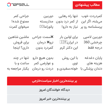
مطالب پیشنهادی
کمردردت خوب
تنها راه رهایی
دوربین
جراحی کمر
می‌شه، اگر این
از کمر درد بدون
مداربسته
ممنوع شده!
پرسشنامه رو پر
نیاز به دارو!
پانوراما👈🏻
میخوای کمرت
کنی!!
(◂پرسش‌نامه)
قابلیت چرخش
رو در منزل
دوربین لامپی
برای اولین بار
❌سمت جراحی
ماشین شاهین
360°و سازگار با
درمان کنی؟
چرخشی 360
در ایران🇮🇷
نرو❌ درمان
برای فروش
اندروید و ios
((پرسش‌نامه))
درجه فقط
این دکتر کرم
کمردرد بدون
داری؟ اینجا
امروز حراج شد
ترمیم کننده 23
قرص و دارو
سریع و راحت
پایان دغدغه
با این روش
بدون هیچ دارو
تنها در چند
🔥 پرداخت
روزه ساخت!
بفروش
هزینه های
توی
و عوارضی کمر
ساعت و با
درب منزل
دندان پزشکی با
خونه،سفیدی و
دردت رو درمان
یکبار مراجعه به
پک سفید
زیبایی دندوناتو
کن!
خودرو45
کننده خانگی
برگردون
(پرسش‌نامه)
پر بیننده‌ترین اخبار سیاست‌خارجی
(40%off)
دیدگاه خوانندگان امروز
پر بیننده‌ترین خبر امروز