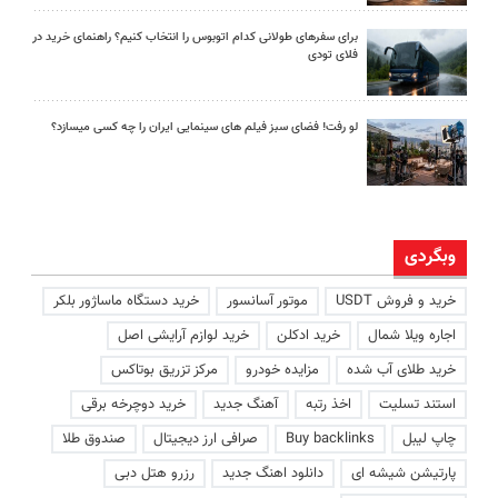
برای سفرهای طولانی کدام اتوبوس را انتخاب کنیم؟ راهنمای خرید در
فلای تودی
لو رفت! فضای سبز فیلم های سینمایی ایران را چه کسی میسازد؟
وبگردی
خرید و فروش USDT
موتور آسانسور
خرید دستگاه ماساژور بلکر
اجاره ویلا شمال
خرید ادکلن
خرید لوازم آرایشی اصل
خرید طلای آب شده
مزایده خودرو
مرکز تزریق بوتاکس
استند تسلیت
اخذ رتبه
آهنگ جدید
خرید دوچرخه برقی
چاپ لیبل
Buy backlinks
صرافی ارز دیجیتال
صندوق طلا
پارتیشن شیشه ای
دانلود اهنگ جدید
رزرو هتل دبی