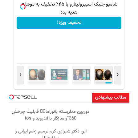
بک!
شامپو جلبک اسپیرولینارو با ۴۵٪ تخفیف به موهات
هدیه بده
تخفیف ویژه!
›
‹
مطالب پیشنهادی
دوربین مداربسته پانوراما👈🏻 قابلیت چرخش
360°و سازگار با اندروید و ios
این دکتر شیرازی کرم ترمیم زخم ایرانی را