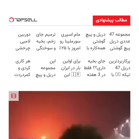
مطالب پیشنهادی
مجموعه 47
دریل و پیچ
مام اسپری
ترمیم جای
دوربین
عددی دریل
گوشتی
سورملینا رو
زخم، بخیه
لامپی
پیچ گوشتی
همه‌کاره با
امروز با ۲۵٪
و سوختگی
چرخشی
شارژی
گیربکس
تخفیف بخر
فقط در 3
360 درجه
پرکاربردترین
جای بخیه
برای اولین
این
هر کاری
(تخفیف به
هوشمند ⚙️
🔥
هفته!!😍
فقط امروز
دریل 47
داری؟؟ فقط
بار در ایران
مجموعه
کردی و
مدت
(نصف
حراج شد🔥
تیکه 👈🏻 با
در 3 هفته
🇮🇷 این
دریل و پیچ
کمردردت
محدود)
قیمت بازار
پرداخت
کمترین
ترمیمش
دکتر کرم
گوشتی رو با
درمان نشد؟
🔥)
درب منزل
قیمت 🔥
کن!😍
ترمیم کننده
گارانتی و
پر کردن
23 روزه
نصف قیمت
پرسشنامه و
ساخت!
بخر!😉
دریافت راه
حل