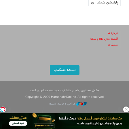
پارتیشن شیشه ای
درباره ما
قیمت دلار، طلا و سکه
تبلیغات
نسخه دسکتاپ
حقوق همشهری‌آنلاین متعلق به موسسه همشهری است
Copyright © 2020 HamshahriOnline, All rights reserved
طراحی و تولید: نستوه