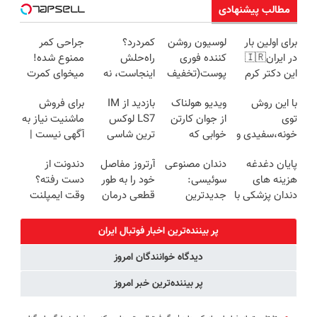
مطالب پیشنهادی
برای اولین بار
لوسیون روشن
کمردرد؟
جراحی کمر
در ایران🇮🇷
کننده فوری
راه‌حلش
ممنوع شده!
این دکتر کرم
پوست(تخفیف
اینجاست، نه
میخوای کمرت
ترمیم کننده 23
تا امشب)
توی داروخونه
رو در منزل
با این روش
ویدیو هولناک
بازدید از IM
برای فروش
روزه ساخت!
درمان کنی؟
توی
از جوان کارتن
LS7 لوکس
ماشنیت نیاز به
((پرسش‌نامه))
خونه،سفیدی و
خوابی که
ترین شاسی
آگهی نیست |
زیبایی دندوناتو
میلیاردر شد.
بلند برقی ایران
اینجا راحت
پایان دغدغه
دندان مصنوعی
آرتروز مفاصل
دندونت از
برگردون
آموزش رایگان
در باشگاه
بفروشش
هزینه های
سوئیسی:
خود را به طور
دست رفته؟
(40%off)
انقلاب
دندان پزشکی با
جدیدترین
قطعی درمان
وقت ایمپلنت
پک سفید
فناوری اروپا،
کنید!
دیجیتاله
کننده خانگی
سبک و مقاوم |
◗پرسش‌نامه◖
پر بیننده‌ترین اخبار فوتبال ايران
پرداخت قسطی
دیدگاه خوانندگان امروز
پر بیننده‌ترین خبر امروز