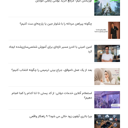
اوریکس گیم؛ مرجع خرید یوسی پابجی موبایل
چگونه پیراهن مردانه را با شلوار جین یا پارچه‌ای ست کنیم؟
امین امینی با اندرز مسیر تازه‌ای برای آموزش شخصی‌سازی‌شده ایجاد
کرد
بعد از یک عمل ناموفق، جراح بینی ترمیمی را چگونه انتخاب کنیم؟
استعلام آنلاین خدمات دولتی: از کد پستی تا ثنا کدام را کجا انجام
دهیم؟
چرا باتری آیفون زود خالی می شود؟ ۹ راهکار واقعی