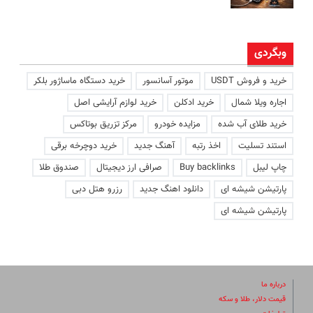
وبگردی
خرید و فروش USDT
موتور آسانسور
خرید دستگاه ماساژور بلکر
اجاره ویلا شمال
خرید ادکلن
خرید لوازم آرایشی اصل
خرید طلای آب شده
مزایده خودرو
مرکز تزریق بوتاکس
استند تسلیت
اخذ رتبه
آهنگ جدید
خرید دوچرخه برقی
چاپ لیبل
Buy backlinks
صرافی ارز دیجیتال
صندوق طلا
پارتیشن شیشه ای
دانلود اهنگ جدید
رزرو هتل دبی
پارتیشن شیشه ای
درباره ما
قیمت دلار، طلا و سکه