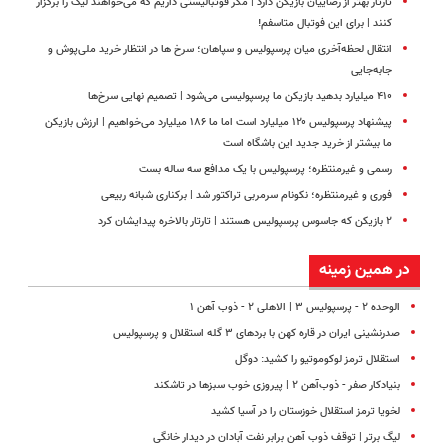
تارتار بهتر از رضاییان بازیکن دارد | مگر فوتبالیستی داریم که می‌خواهند لیگ را برگزار
کنند | برای این فوتبال متاسفم!
انتقال لحظه‌آخری میان پرسپولیس و سپاهان؛ سرخ ها در انتظار خرید ملی‌پوش و
جابه‌جایی
۴۱۰ میلیارد بدهید بازیکن ما پرسپولیسی می‌شود | تصمیم نهایی سرخ‌ها
پیشنهاد پرسپولیس ۱۲۰ میلیارد است اما ما ۱۸۶ میلیارد می‌خواهیم | ارزش بازیکن
ما بیشتر از خرید جدید این باشگاه است
رسمی و غیرمنتظره؛ پرسپولیس با یک مدافع سه ساله بست
فوری و غیرمنتظره؛‌ نکونام سرمربی تراکتور شد | برکناری شبانه ربیعی
۲ بازیکن که جاسوس پرسپولیس هستند | تارتار بالاخره پیدایشان کرد
در همین زمینه
الوحده ۲ - پرسپولیس ۳ | الاهلی ۲ - ذوب آهن ۱
صدرنشینی ایران در قاره کهن با بردهای ۳ گله استقلال و پرسپولیس
استقلال ترمز لوکوموتیو را کشید: دوگل
بنیادکار صفر - ذوب‌آهن ۲ | پیروزی خوب سبزها در تاشکند
لخویا ترمز استقلال خوزستان را در آسیا کشید
لیگ برتر | توقف ذوب آهن برابر نفت آبادان در دیدار خانگی