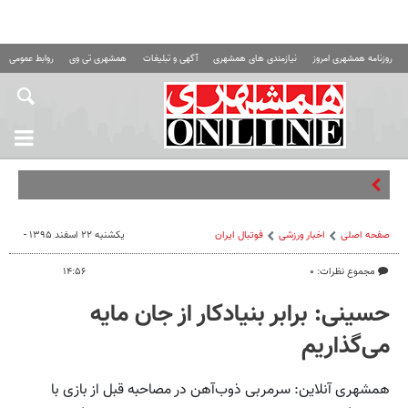
روزنامه همشهری امروز
نیازمندی های همشهری
آگهی و تبلیغات
همشهری تی وی
روابط عمومی ه
هشدار
صفحه اصلی
اخبار ورزشی
فوتبال ايران
یکشنبه ۲۲ اسفند ۱۳۹۵ -
مجموع نظرات: ۰
۱۴:۵۶
حسینی: برابر بنیادکار از جان مایه
می‌گذاریم
همشهری آنلاین: سرمربی ذوب‌آهن در مصاحبه قبل از بازی با