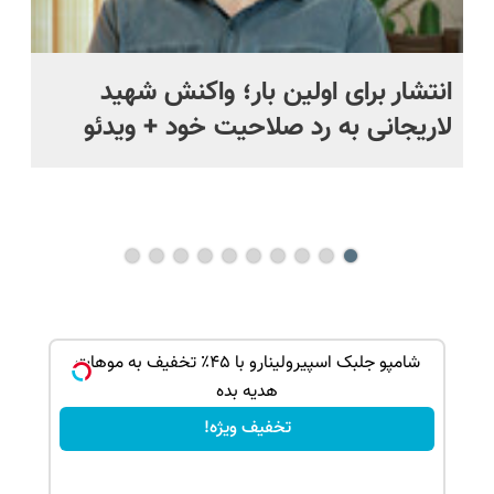
انتشار برای اولین بار؛ واکنش شهید
اخ
لاریجانی به رد صلاحیت خود + ویدئو
کر
بک!
شامپو جلبک اسپیرولینارو با ۴۵٪ تخفیف به موهات
هدیه بده
تخفیف ویژه!