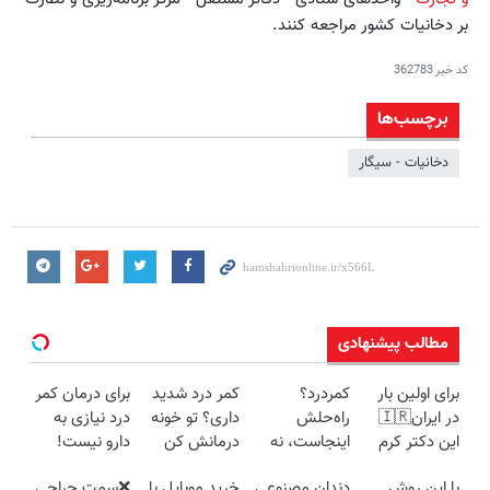
بر دخانیات کشور مراجعه کنند.
کد خبر
362783
برچسب‌ها
دخانیات - سیگار
مطالب پیشنهادی
برای اولین بار
کمردرد؟
کمر درد شدید
برای درمان کمر
در ایران🇮🇷
راه‌حلش
داری؟ تو خونه
درد نیازی به
این دکتر کرم
اینجاست، نه
درمانش کن
دارو نیست!
ترمیم کننده 23
توی داروخونه
(◂پرسش‌نامه
(◂پرسش‌نامه
با این روش
دندان مصنوعی
خرید موبایل با
❌سمت جراحی