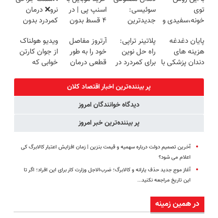
روزه ساخت!
رو پرکن)
رو پر کن)
توی
سوئیسی:
اسنپ پی | در
نرو❌ درمان
خونه،سفیدی و
جدیدترین
۴ قسط بدون
کمردرد بدون
زیبایی دندوناتو
فناوری اروپا،
سود و کارمزد!
قرص و دارو
پایان دغدغه
پلاتینر تراپی:
آرتروز مفاصل
ویدیو هولناک
برگردون
سبک و مقاوم |
هزینه های
راه حل نوین
خود را به طور
از جوان کارتن
(40%off)
پرداخت قسطی
دندان پزشکی با
برای کمردرد در
قطعی درمان
خوابی که
پک سفید
منزل شما
کنید!
میلیاردر شد.
کننده خانگی
◗پرسش‌نامه◖
آموزش رایگان
پر بیننده‌ترین اخبار اقتصاد كلان
دیدگاه خوانندگان امروز
پر بیننده‌ترین خبر امروز
آخرین تصمیم دولت درباره سهمیه و قیمت بنزین | زمان افزایش اعتبار کالابرگ کی
اعلام می شود؟
آغاز موج جدید حذف یارانه و کالابرگ؛ ضرب‌الاجل وزارت کار برای این افراد؛ اگر تا
این تاریخ مراجعه نکنید...
در همین زمینه