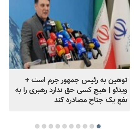
متعلقات)
توهین به رئیس جمهور جرم است +
نم
ویدئو | هیچ کسی حق ندارد رهبری را به
را
نفع یک جناح مصادره کند
جن
بی