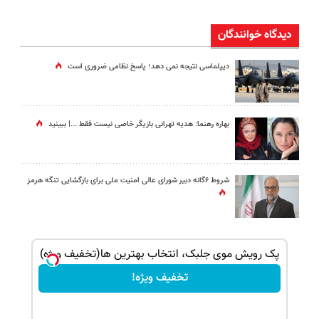
دیدگاه خوانندگان
دیپلماسی نتیجه‌ نمی دهد؛ پاسخ نظامی ضروری است
بهاره رهنما: هدیه تهرانی بازیگر خاصی نیست فقط ...|‌ ببینید
شروط ۶گانه دبیر شورای عالی امنیت ملی برای بازگشایی تنگه هرمز
ک جهت
پک رویش موی جلبک، انتخاب بهترین ها(تخفیف ویژه)
تخفیف ویژه!