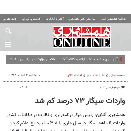
روزنامه همشهری امروز
نیازمندی های همشهری
آگهی و تبلیغات
همشهری تی وی
روابط عمومی ه
آغاز موج جدید حذف یارانه و کالابرگ؛ ضرب‌الاجل وزارت کار برای این افراد؛
اگر تا این تاریخ مراجعه نکنید...
صفحه اصلی
اخبار اقتصادی
اقتصاد كلان
سه‌شنبه ۳ اسفند ۱۳۹۵ -
مجموع نظرات: ۰
۰۸:۱۲
واردات سیگار ۷۳ درصد کم شد
همشهری آنلاین: رئیس مرکز برنامه‌ریزی و نظارت بر دخانیات کشور
واردات ۱۱ ماهه سیگار در سال جاری را ۳.۸ میلیارد نخ اعلام کرد و