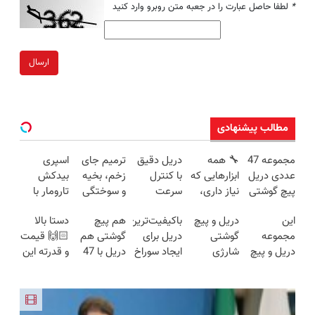
*
لطفا حاصل عبارت را در جعبه متن روبرو وارد کنید
ارسال
مطالب پیشنهادی
مجموعه 47
🔧 همه
دریل دقیق
ترمیم جای
اسپری
عددی دریل
ابزارهایی که
با کنترل
زخم، بخیه
بیدکش
پیچ گوشتی
نیاز داری،
سرعت
و سوختگی
تارومار با
شارژی
توی یه کیف
اتوماتیک 🎯
فقط در 3
اثرفوری ،
این
دریل و پیچ
باکیفیت‌ترین
هم پیچ
دستا بالا
(تخفیف به
جمع شده!
(مجموعه
هفته!!😍
محافظ
مجموعه
گوشتی
دریل برای
گوشتی هم
🙌🏻 قیمت
مدت
تخفیف به
47عددی +
لباس در
دریل و پیچ
شارژی
ایجاد سوراخ
دریل با 47
و قدرته این
محدود)
مدت
تخفیف
مقابل بید
گوشتی رو با
فوق‌قدرت با
😱
تیکه
دریل کشته
محدود
ویژه)
گارانتی و
کنترل
کاربردی! تا
میده🔥
نصف قیمت
سرعت ⚡
تخفیف داره
بخر!😉
(همراه با
بخرش!🔥