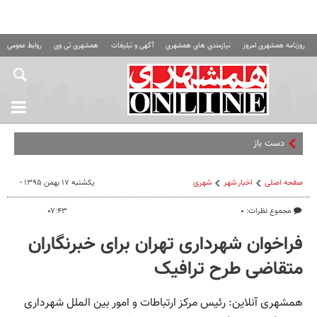
روزنامه همشهری امروز
نیازمندی های همشهری
آگهی و تبلیغات
همشهری تی وی
روابط عمومی ه
دست باز ایران در
صفحه اصلی
اخبار شهر
شهری
یکشنبه ۱۷ بهمن ۱۳۹۵ -
مجموع نظرات: ۰
۰۷:۴۳
فراخوان شهرداری تهران برای خبرنگاران
متقاضی طرح ترافیک
همشهری آنلاین: رئیس مرکز ارتباطات و امور بین الملل شهرداری