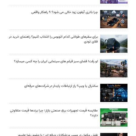
چرا باتری آیفون زود خالی می شود؟ ۹ راهکار واقعی
برای سفرهای طولانی کدام اتوبوس را انتخاب کنیم؟ راهنمای خرید در
فلای تودی
لو رفت! فضای سبز فیلم های سینمایی ایران را چه کسی میسازد؟
سانترال یا ویپ؟ راز ارتباطات پایدار در شرکت‌های حرفه‌ای
مقایسه قیمت تجهیزات برق صنعتی بازار؛ چرا برندها قیمت متفاوتی
دارند؟
نقش مکمل در مسیر ورزشکاران حرفه ای ؛ با حضور رضا علیپور