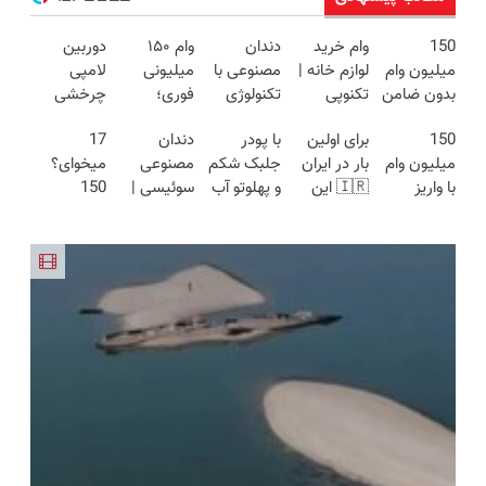
150
وام خرید
دندان
وام ۱۵۰
دوربین
میلیون وام
لوازم خانه |
مصنوعی با
میلیونی
لامپی
بدون ضامن
تکنوپی
تکنولوژی
فوری؛
چرخشی
با یک چک
دیجیتال
ضمانت
360 درجه
150
برای اولین
با پودر
دندان
17
برای خرید
سوئیسی
حداقلی و
فقط امروز
میلیون وام
بار در ایران
جلبک شکم
مصنوعی
میخوای؟
گوشی
🇨🇭
بازپرداخت
حراج شد🔥
با واریز
🇮🇷 این
و پهلوتو آب
سوئیسی |
150
دوساله
پرداخت
فوری - وام
دکتر کرم
کن و مانکن
سبک،
میلیون وام
درب منزل
جدید
ترمیم کننده
شو(تخفیف
مقاوم،
فوری
تکنولایف
23 روزه
تا امشب)
طبیعی!
تکنوپی
ساخت!
ویزیت
بگیر،
رایگان+پرداخت
نارنجیشو
اقساطی😍
بخر😍