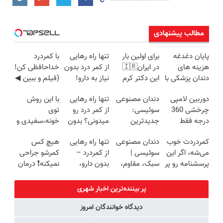
مطالب پیشنهادی
پایان دغدغه
برای اولین بار
تنها راه رهایی
با کمردرد
هزینه های
در ایران🇮🇷
از کمر درد بدون
خداحافظی کن!
دندان پزشکی با
این دکتر کرم
نیاز به دارو!
(فیلم و ببین ◀
پک سفید
ترمیم کننده 23
(◂پرسش‌نامه)
پرسش‌نامه رو
دوربین لامپی
دندان مصنوعی
تنها راه رهایی
با این روش
کننده خانگی
روزه ساخت!
پرکن)
چرخشی 360
سوئیسی:
از کمر درد رو
توی
درجه فقط
جدیدترین
میدونی؟ بدون
خونه،سفیدی و
امروز حراج شد
فناوری اروپا،
نیاز به دارو!
زیبایی دندوناتو
کمردردت خوب
دندان مصنوعی
تنها راه رهایی
هیچ کس
🔥 پرداخت
سبک و مقاوم |
(◂پرسش‌نامه)
برگردون
می‌شه، اگر این
سوئیسی |
از کمردرد –
کمرشو جراحی
درب منزل
پرداخت قسطی
(40%off)
پرسشنامه رو پر
سبک، مقاوم،
بدون دارو،
نمیکنه❗ درمان
کنی!!
طبیعی! ویزیت
بدون جراحی!
کمردرد بدون
رایگان+پرداخت
«فرم پر کن»
قرص
پر بیننده‌ترین اخبار شهری
اقساطی😍
(پرسشنامه)
دیدگاه خوانندگان امروز