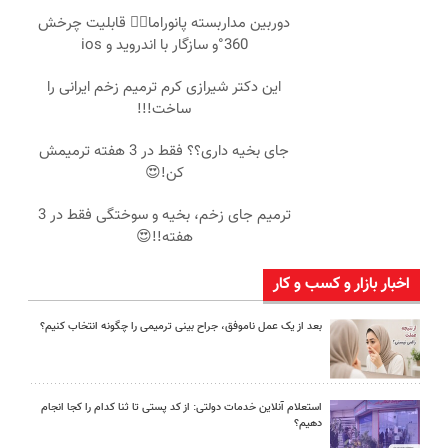
دوربین مداربسته پانوراما👈🏻 قابلیت چرخش
360°و سازگار با اندروید و ios
این دکتر شیرازی کرم ترمیم زخم ایرانی را
ساخت!!!
جای بخیه داری؟؟ فقط در 3 هفته ترمیمش
کن!😍
ترمیم جای زخم، بخیه و سوختگی فقط در 3
هفته!!😍
اخبار بازار و کسب و کار
بعد از یک عمل ناموفق، جراح بینی ترمیمی را چگونه انتخاب کنیم؟
استعلام آنلاین خدمات دولتی: از کد پستی تا ثنا کدام را کجا انجام
دهیم؟