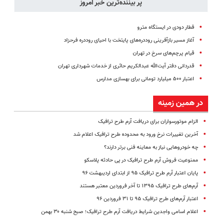
پر بیننده‌ترین خبر امروز
قطار دودی در ایستگاه مترو
آغاز مسیر بازآفرینی روددره‌های پایتخت با احیای روددره فرحزاد
قیام پرچم‌های سرخ در تهران
قدردانی دفتر آیت‌الله عبدالکریم حائری از خدمات شهرداری تهران
اعتبار ۵۰۰ میلیارد تومانی برای بهسازی مدارس
در همین زمینه
الزام موتورسواران برای دریافت آرم طرح ترافیک
آخرین تغییرات نرخ ورود به محدوده طرح ترافیک اعلام شد
چه خودروهایی نیاز به معاینه فنی برتر دارند؟
ممنوعیت فروش آرم طرح ترافیک در پی حادثه پلاسکو
پایان اعتبار آرم طرح ترافیک ۹۵ از ابتدای اردیبهشت ۹۶
آرم‌های طرح ترافیک ۱۳۹۵ تا آخر فروردین معتبر هستند
اعتبار آرم‌های طرح ترافیک ۹۵ تا ۳۱ فروردین ۹۶
اعلام اسامی واجدین شرایط دریافت آرم طرح ترافیک؛ صبح شنبه ۳۰ بهمن