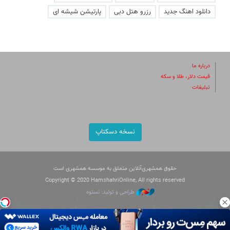
دانلود اهنگ جدید
رزرو هتل دبی
پارتیشن شیشه ای
درباره ما
قیمت دلار، طلا و سکه
تبلیغات
نسخه دسکتاپ
حقوق همشهری‌آنلاین متعلق به موسسه همشهری است
Copyright © 2020 HamshahriOnline, All rights reserved
طراحی و تولید: نستوه