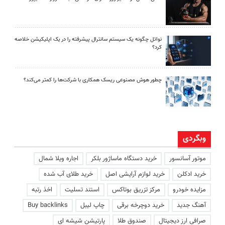
نواتل چگونه یک سیستم سانترال پیشرفته را در یک اپلیکیشن خلاصه
کرد؟
چطور هوش مصنوعی ریسک همکاری با شرکت‌ها را کمتر می‌کند؟
وبگردی
موتور آسانسور
خرید دستگاه ماساژور بلکر
اجاره ویلا شمال
خرید ادکلن
خرید لوازم آرایشی اصل
خرید طلای آب شده
مزایده خودرو
مرکز تزریق بوتاکس
استند تسلیت
اخذ رتبه
آهنگ جدید
خرید دوچرخه برقی
چاپ لیبل
Buy backlinks
صرافی ارز دیجیتال
صندوق طلا
پارتیشن شیشه ای