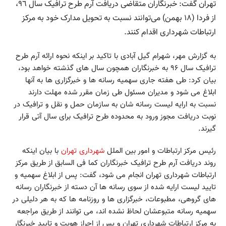
تهران گفت: خبرنگاران متقاضی دریافت آرم طرح ترافیک سال ٩٦،
از فردا (۱۸ بهمن) می‌توانند نسبت به تحویل مدارک خود به مرکز
ارتباطات شهرداری اقدام کنند.
به گزارش مهر، شهرام گیل آبادی با تاکید بر اینکه نحوه ارائه آرم طرح
ترافیک سال ۹۶ به خبرنگاران همچون سال های گذشته خواهد بود،
بیان کرد: طی هفته جاری سهمیه رسانه ها و خبرگزاری ها به آنها
ابلاغ می شود و مدیران مسئول طی زمان مقرر شده مهلت دارند
نسبت به ارایه لیست رسانه شان به سازمان حمل و نقل و ترافیک در
نوبت دریافت مجوز ورود به محدوده طرح ترافیک برای سال آتی قرار
گیرند.
رئیس مرکز ارتباطات و امور بین الملل
شهرداری تهران
با بیان اینکه
روند دریافت آرم طرح ترافیک خبرنگاران کما فی السابق از طریق مرکز
ارتباطات شهرداری تهران انجام می شود، گفت: پس از ابلاغ سهمیه و
تایید لیست ارایه شده از سوی رسانه ها آن دسته از خبرنگاران رسانه
های گروهی، مطبوعات، خبرگزاری ها و روزنامه ها که به هر دلیلی در
سهمیه رسانه متبوعشان لحاظ نشده اند، می توانند از طریق مراجعه
به مرکز ارتباطات شهرداری تهران و پس از احراز هویت و تایید خبرنگار