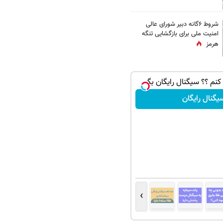
شروط ۶گانه دبیر شورای عالی
امنیت ملی برای بازگشایی تنگه
هرمز
نم ؟؟ سیگنال رایگان بگیر
یگنال رایگان
›