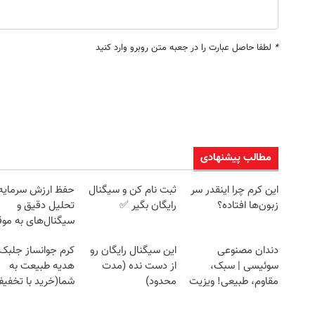
*
لطفا حاصل عبارت را در جعبه متن روبرو وارد کنید
مطالب پیشنهادی
این کرم چرا اینقدر سر
ثبت نام کن و سیگنال
حفظ ارزش سرمایه؛
زبون‌ها افتاده؟
رایگان بگیر ✅
تحلیل دقیق و
سیگنال‌های به موق
دندان مصنوعی
این سیگنال رایگان رو
کرم جوانساز جلبک
سوئیسی | سبک،
از دست نده (مدت
هدیه طبیعت به
مقاوم، طبیعی! ویزیت
محدود)
شما(خرید با تخفی
رایگان+پرداخت
ویژه)
اقساطی😍