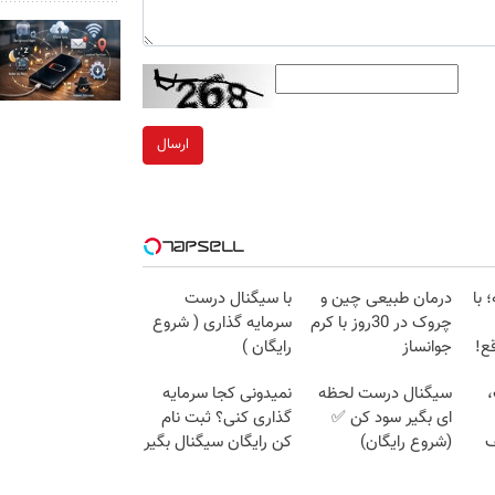
ارسال
 با
درمان طبیعی چین و
با سیگنال درست
چروک در 30روز با کرم
سرمایه گذاری ( شروع
ع!
جوانساز
رایگان )
آلمانی(45%تخفیف)
،
سیگنال درست لحظه
نمیدونی کجا سرمایه
ای بگیر سود کن ✅
گذاری کنی؟ ثبت نام
ف
(شروع رایگان)
کن رایگان سیگنال بگیر