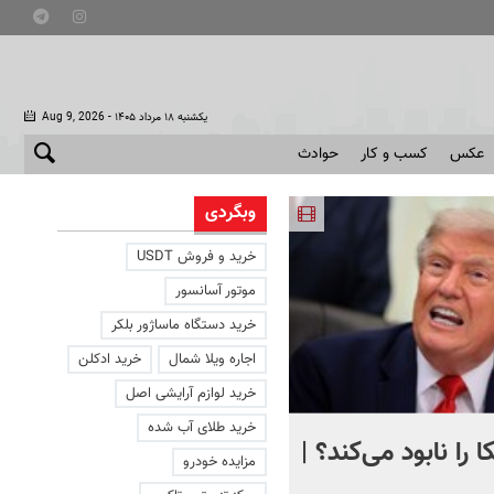
- یکشنبه ۱۸ مرداد ۱۴۰۵
Aug 9, 2026
عکس
کسب و کار
حوادث
وبگردی
خرید و فروش USDT
موتور آسانسور
خرید دستگاه ماساژور بلکر
اجاره ویلا شمال
خرید ادکلن
خرید لوازم آرایشی اصل
خرید طلای آب شده
 را نابود می‌کند؟ |
تصویری دردناک از دلفینی ک
مزایده خودرو
یک هفته کنار جسد بچه‌اش