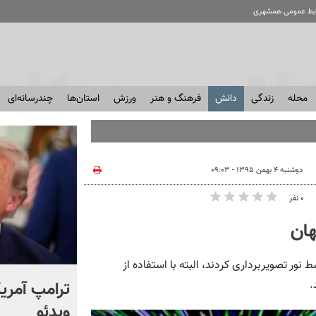
ابط عمومی همشهری
محله
زندگی
دانش
فرهنگ و هنر
ورزش
استان‌ها
چندرسانه‌ای
دوشنبه ۴ بهمن ۱۳۹۵ - ۰۹:۰۳
۰ نفر
هان
نور تصویربرداری کردند، البته با استفاده از
انتشار برای اولین بار؛ واکنش
ترامپ آمریکا
.
شهید لاریجانی به رد صلاحیت
ویدئو