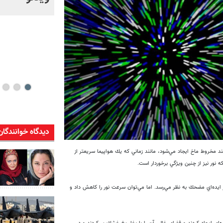
خود + ویدئو
دیدگاه خوانندگان
 مخروط ماخ ايجاد مي‌شود، مانند زماني كه يك هواپيما سريعتر از
نور نيز از چنين ويژگي برخوردار است.
ر ايده‌اي مضحك به نظر مي‌رسد. اما مي‌توان سرعت نور را كاهش داد و