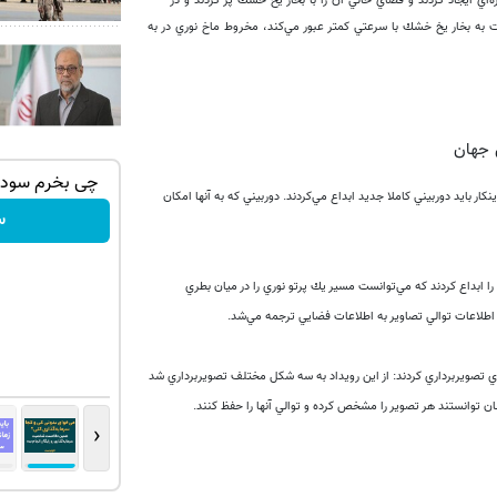
ي ايجاد كردند و فضاي خالي آن را با بخار يخ خشك پر كردند و در
رهاي حفره نسبت به بخار يخ خشك با سرعتي كمتر عبور مي‌كند، مخروط ماخ نوري در به
 کن ✅
حفظ ارزش سرمایه با سیگنال درست در
چی بخرم سود ک
كار بايد دوربيني كاملا جديد ابداع مي‌كردند. دوربيني كه
به آنها امكان
لحظه ✅ (شروع رایگان)
س
سیگنال رایگان
 ويديويي پديده‌هاي جديدي نيستند. محققان MIT در سال 2011 دوربيني را ابداع كردند كه مي‌توانست مسير يك پرتو نوري را در ميان بطري
 اطلاعات توالي تصاوير به اطلاعات فضايي ترجمه مي‌شد.
ري تصويربرداري كردند: از اين رويداد به سه شكل مختلف تصويربرداري شد
قان توانستند هر تصوير را مشخص كرده و توالي آنها را حفظ كنند.
‹