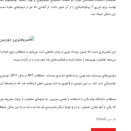
محققان دانشگاه واشنگتن ميان دو صفحه لاستيكي سيليكوني و پودر اكسيد آلومينيوم حفره‌ا
نهايت پرتو ليزري 7 پيكوثانيه‌اي را از آن عبور دادند. از آنجايي كه نور از ديوا
اين شكل ايجاد شد.
ان تست بده و پرتفوی اختصاصی‌ایت رو
زمان درستش سرمایه گذاری
اين اولين‌باري است كه چنين رويداد نوري در زمان حقيقي ثبت مي‌شود و محققان براي انجام اين
بساز!
سیگنال رایگان
می‌دهد فعالیت نورون‌ها را تماشا کرده و فعالیت‌های یک مغز زنده را در آینده ببینند.
سیگنال رایگان
دوربين‌هاي پرسرعت
پلاستيكي ثبت كند. در اين دوربين از فناوري به نام دوربين خطي استفاده شد كه به واسطه آن
وحققان دانشگاه واشنگتن با استفاده از همين دوربين، به شيوه‌اي متفاوت از ايجاد مخروط نو
كه يكي از آنها توالي تصاوير، و از دو زاويه ديگر زمان‌بندي هر نما ثبت شد و به اين شكل محق
کد خبر
359645