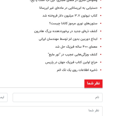
وسواس فکری در فضای مجازی: این آب است یا یخ؟
دستیابی به ابررسانایی در ماده‌ای غیر ابررسانا
کتاب نیوتون ۳.۷ میلیون دلار فروخته شد
ستون‌های نوری مرموز کانادا چیست؟
کشف ذره‌ای جدید در برخورد‌دهنده بزرگ هادرون
ابداع دوربین بدون لنز توسط مهندسان ایرانی
معمای ۴۰۰ ساله فیزیک حل شد
کشف ویژگی‌هایی عجیب در "نور مایع"
حراج اولین کتاب فیزیک جهان در پاریس
ذخیره اطلاعات روی یک تک اتم
نظر شما