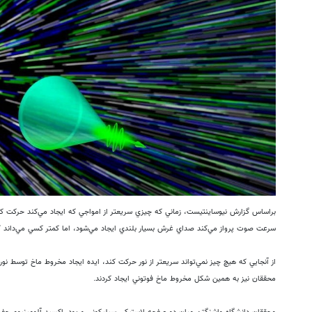
براساس گزارش نيوساينتيست، زماني كه چيزي سريعتر از امواجي كه ايجاد مي‌كند حركت كند
سرعت صوت پرواز مي‌كند صداي غرش بسيار بلندي ايجاد مي‌شود، اما كمتر كسي مي‌داند كه 
از آنجايي كه هيچ چيز نمي‌تواند سريعتر از نور حركت كند، ايده ايجاد مخروط ماخ توسط نو
محققان نيز به همين شكل مخروط ماخ فوتوني ايجاد كردند.