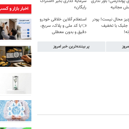
پولدارشی! باور نداری
سرمایه گذاری بگیر «اشتراک
نش مجانیه
رایگان»
اخبار بازار و کسب
یز محال نیست! پودر
استعلام آنلاین خلافی خودرو
 جلبک با تخفیف
👈با کد ملی و پلاک، سریع،
ه!
دقیق و بدون معطلی
مروز
پر بیننده‌ترین خبر امروز