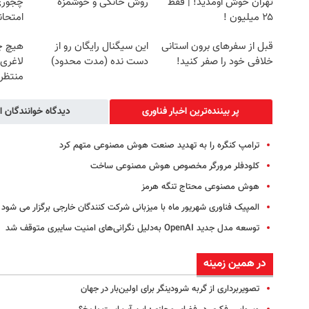
تهران خوش اومدید! | فقط
روش خانگی و خوشمزه
چجوری 
۲۵ میلیون !
امتحا
قبل از سفرهای برون استانی
این سیگنال رایگان رو از
هیچ چ
خلافی خود را صفر کنید!
دست نده (مدت محدود)
لاغری
منتظرت
پر بیننده‌ترین اخبار فناوری‌
دیدگاه خوانندگان ا
ترامپ کنگره را به تهدید صنعت هوش مصنوعی متهم کرد
کلودفلر مرورگر مخصوص هوش مصنوعی ساخت
هوش مصنوعی محتاج تنگه هرمز
المپیک فناوری شهریور ماه با میزبانی شرکت کنندگان خارجی برگزار می شود
توسعه مدل جدید OpenAI به‌دلیل نگرانی‌های امنیت سایبری متوقف شد
در همین زمینه
تصویربرداری از گربه شرودینگر برای اولین‌بار در جهان