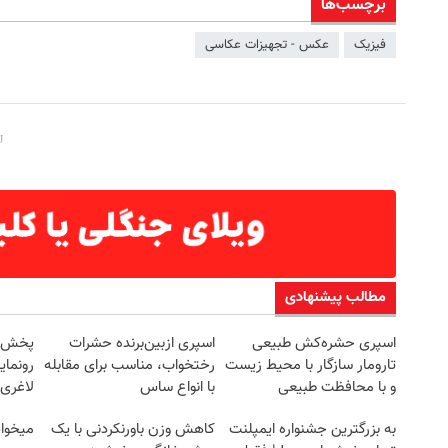
برچسب‌ها
فیزیک
عکس - تجهیزات عکاسی
مطالب پیشنهادی
اسپری حشره‌کش طبیعی
اسپری ازبین‌برنده حشرات
تارومار سازگار با محیط زیست
رختخواب، مناسب برای مقابله
رونمای
و با محافظت طبیعی
با انواع ساس
لاغری
به بزرگترین جشنواره ایمپلنت
کاهش وزن باورنکردنی با یک
میخوای