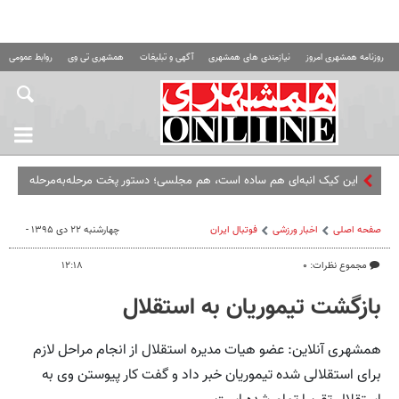
روزنامه همشهری امروز
نیازمندی های همشهری
آگهی و تبلیغات
همشهری تی وی
روابط عمومی ه
این کیک انبه‌ای هم ساده است، هم مجلسی؛ دستور پخت مرحله‌به‌مرحله
صفحه اصلی
اخبار ورزشی
فوتبال ايران
چهارشنبه ۲۲ دی ۱۳۹۵ -
مجموع نظرات: ۰
۱۲:۱۸
بازگشت تیموریان به استقلال
همشهری آنلاین: عضو هیات مدیره استقلال از انجام مراحل لازم
برای استقلالی شده تیموریان خبر داد و گفت کار پیوستن وی به