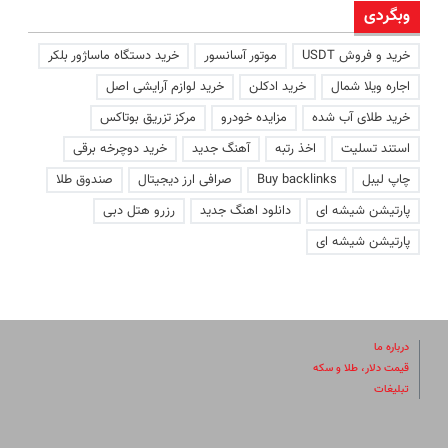
وبگردی
خرید و فروش USDT
موتور آسانسور
خرید دستگاه ماساژور بلکر
اجاره ویلا شمال
خرید ادکلن
خرید لوازم آرایشی اصل
خرید طلای آب شده
مزایده خودرو
مرکز تزریق بوتاکس
استند تسلیت
اخذ رتبه
آهنگ جدید
خرید دوچرخه برقی
چاپ لیبل
Buy backlinks
صرافی ارز دیجیتال
صندوق طلا
پارتیشن شیشه ای
دانلود اهنگ جدید
رزرو هتل دبی
پارتیشن شیشه ای
درباره ما
قیمت دلار، طلا و سکه
تبلیغات