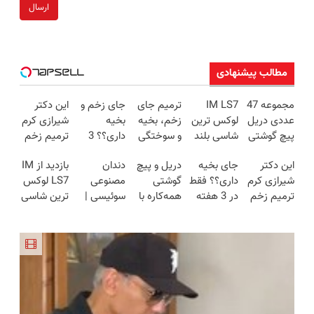
ارسال
مطالب پیشنهادی
مجموعه 47
IM LS7
ترمیم جای
جای زخم و
این دکتر
عددی دریل
لوکس ترین
زخم، بخیه
بخیه
شیرازی کرم
پیچ گوشتی
شاسی بلند
و سوختگی
داری؟؟ 3
ترمیم زخم
شارژی
برقی ایران
فقط در 3
هفته‌ای
ایرانی را
این دکتر
جای بخیه
دریل و پیچ
دندان
بازدید از IM
(تخفیف به
هفته!!😍
محوش کن!
ساخت!!!
شیرازی کرم
داری؟؟ فقط
گوشتی
مصنوعی
LS7 لوکس
مدت
ترمیم زخم
در 3 هفته
همه‌کاره با
سوئیسی |
ترین شاسی
محدود)
ایرانی را
ترمیمش
گیربکس
سبک،
بلند برقی
ساخت!!!
کن!😍
هوشمند ⚙️
مقاوم،
ایران در
(نصف
طبیعی!
باشگاه
قیمت بازار
ویزیت
انقلاب
🔥)
رایگان+پرداخت
اقساطی😍