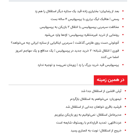
بعد از رضاییان؛ بختیاری زاده قید یک ستاره دیگر استقلال را هم زد
رسمی | هافبک لیگ برتری با پرسپولیس ۴ ساله بست
مخالفت سرمربی پرسپولیسی با انتقال ۲ بازیکن به پرسپولیس
رونمایی از خرید غیرمنتظره پرسپولیس؛ اژدها وارد می‌شود
آنچلوتی دست روی طارمی گذاشت | سرمربی ایتالیایی از ستاره ایرانی چه می‌خواهد؟
فوری | انتقال شبانه؛ ۲ خرید جدید در پرسپولیس | یک مدافع و یک مهاجم امروز
امضا می کنند
پرسپولیس قید خرید بزرگ را زد | زورمان نمی‌رسد و توجیه ندارد
در همین زمینه
آرش افشین از استقلال جدا شد
تیموریان: می‌خواهم به استقلال بازگردم
فرشید باقری خواهان جدایی از استقلال شد
مدیرعامل استقلال: نمی‌توانیم به زور بازیکن بیاوریم
عزت‌اللهی: تمدید قراردادم با روستوف شایعه است
خروج از استقلال؛ نوبت به انصاری رسید