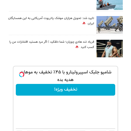
تایید شد: تحویل هزاران موشک پاتریوت آمریکایی به این همسایگان
ایران
فریاد تند هادی چوپان؛‌ شما دلقکید | اگر مرد هستید افتخارات من را
کسب کنید
ک جهت
شامپو جلبک اسپیرولینارو با ۴۵٪ تخفیف به موهات
هدیه بده
تخفیف ویژه!