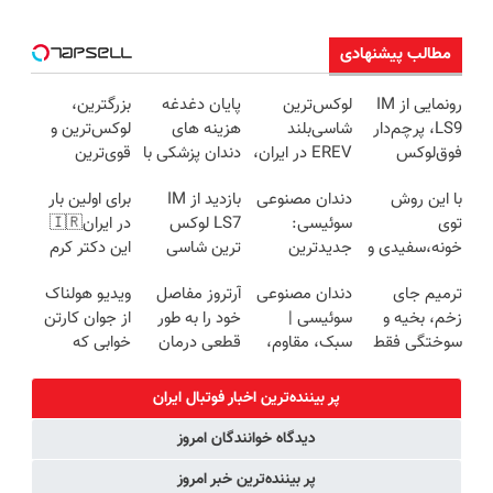
مطالب پیشنهادی
رونمایی از IM
لوکس‌ترین
پایان دغدغه
بزرگترین،
LS9، پرچم‌دار
شاسی‌بلند
هزینه های
لوکس‌ترین و
فوق‌لوکس
EREV در ایران،
دندان پزشکی با
قوی‌ترین
EREV وارد بازار
توسط نیکا
پک سفید
شاسی بلند
با این روش
دندان مصنوعی
بازدید از IM
برای اولین بار
ایران شد
موتور رونمایی
کننده خانگی
EREV در در
توی
سوئیسی:
LS7 لوکس
در ایران🇮🇷
شد!
ایران رونمایی
خونه،سفیدی و
جدیدترین
ترین شاسی
این دکتر کرم
شد
زیبایی دندوناتو
فناوری اروپا،
بلند برقی ایران
ترمیم کننده 23
ترمیم جای
دندان مصنوعی
آرتروز مفاصل
ویدیو هولناک
برگردون
سبک و مقاوم |
در باشگاه
روزه ساخت!
زخم، بخیه و
سوئیسی |
خود را به طور
از جوان کارتن
(40%off)
پرداخت قسطی
انقلاب
سوختگی فقط
سبک، مقاوم،
قطعی درمان
خوابی که
در 3 هفته!!😍
طبیعی! ویزیت
کنید!
میلیاردر شد.
رایگان+پرداخت
◗پرسش‌نامه◖
آموزش رایگان
پر بیننده‌ترین اخبار فوتبال ايران
اقساطی😍
دیدگاه خوانندگان امروز
پر بیننده‌ترین خبر امروز