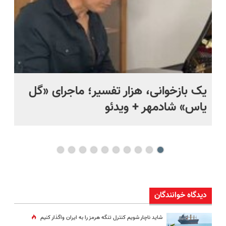
یک بازخوانی، هزار تفسیر؛ ماجرای «گل
ما
یاس» شادمهر + ویدئو
چی
دیدگاه خوانندگان
شاید ناچار شویم کنترل تنگه هرمز را به ایران واگذار کنیم