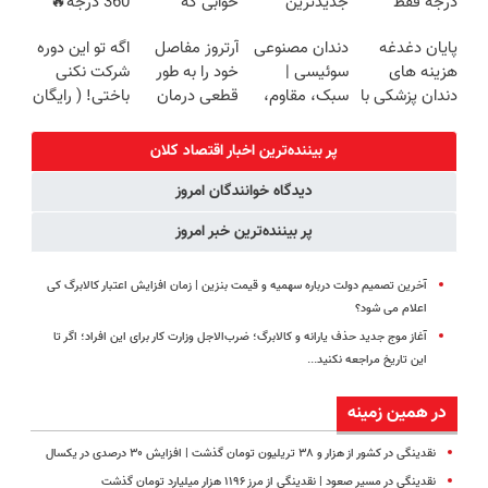
درجه فقط
جدیدترین
خوابی که
360 درجه🔥
پرداخت درب
امروز حراج شد
فناوری اروپا،
میلیاردر شد.
پرداخت درب
منزل)
پایان دغدغه
دندان مصنوعی
آرتروز مفاصل
اگه تو این دوره
🔥 پرداخت
سبک و مقاوم |
آموزش رایگان
منزل + گارانتی
هزینه های
سوئیسی |
خود را به طور
شرکت نکنی
درب منزل
پرداخت قسطی
تعویض
دندان پزشکی با
سبک، مقاوم،
قطعی درمان
باختی! ( رایگان
پک سفید
طبیعی! ویزیت
کنید!
آموزش ببین
کننده خانگی
رایگان+پرداخت
◗پرسش‌نامه◖
پولدار شی)
پر بیننده‌ترین اخبار اقتصاد كلان
اقساطی😍
دیدگاه خوانندگان امروز
پر بیننده‌ترین خبر امروز
آخرین تصمیم دولت درباره سهمیه و قیمت بنزین | زمان افزایش اعتبار کالابرگ کی
اعلام می شود؟
آغاز موج جدید حذف یارانه و کالابرگ؛ ضرب‌الاجل وزارت کار برای این افراد؛ اگر تا
این تاریخ مراجعه نکنید...
در همین زمینه
نقدینگی در کشور از هزار و ۳۸ تریلیون تومان گذشت | افزایش ۳۰ درصدی در یکسال
نقدینگی در مسیر صعود | نقدینگی از مرز ۱۱۹۶ هزار میلیارد تومان گذشت