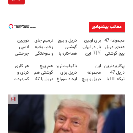
مطالب پیشنهادی
مجموعه 47
برای اولین
دریل و پیچ
ترمیم جای
دوربین
عددی دریل
بار در ایران
گوشتی
زخم، بخیه
لامپی
پیچ گوشتی
🇮🇷 این
همه‌کاره با
و سوختگی
چرخشی
شارژی
دکتر کرم
گیربکس
فقط در 3
360 درجه
پرکاربردترین
این
باکیفیت‌ترین
هم پیچ
هر کاری
(تخفیف به
ترمیم کننده
هوشمند ⚙️
هفته!!😍
فقط امروز
دریل 47
مجموعه
دریل برای
گوشتی هم
کردی و
مدت
23 روزه
(نصف
حراج شد🔥
تیکه 👈🏻 با
دریل و پیچ
ایجاد سوراخ
دریل با 47
کمردردت
محدود)
ساخت!
قیمت بازار
پرداخت
کمترین
گوشتی رو با
😱
تیکه
درمان نشد؟
🔥)
درب منزل
قیمت 🔥
گارانتی و
کاربردی! تا
پر کردن
نصف قیمت
تخفیف داره
پرسشنامه و
بخر!😉
بخرش!🔥
دریافت راه
حل