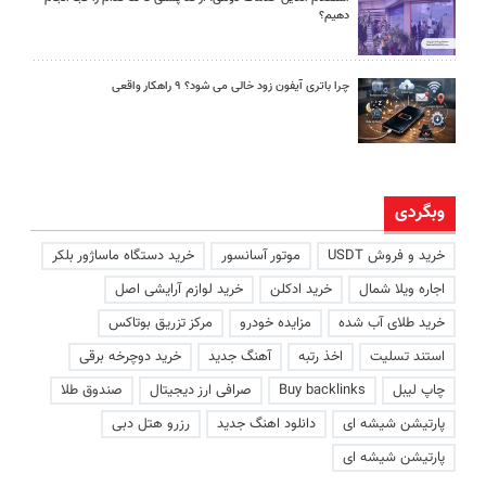
دهیم؟
چرا باتری آیفون زود خالی می شود؟ ۹ راهکار واقعی
وبگردی
خرید و فروش USDT
موتور آسانسور
خرید دستگاه ماساژور بلکر
اجاره ویلا شمال
خرید ادکلن
خرید لوازم آرایشی اصل
خرید طلای آب شده
مزایده خودرو
مرکز تزریق بوتاکس
استند تسلیت
اخذ رتبه
آهنگ جدید
خرید دوچرخه برقی
چاپ لیبل
Buy backlinks
صرافی ارز دیجیتال
صندوق طلا
پارتیشن شیشه ای
دانلود اهنگ جدید
رزرو هتل دبی
پارتیشن شیشه ای