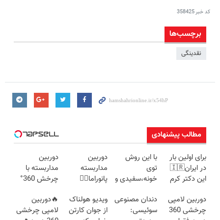
کد خبر
358425
برچسب‌ها
نقدینگی
مطالب پیشنهادی
برای اولین بار
با این روش
دوربین
دوربین
در ایران🇮🇷
توی
مداربسته
مداربسته با
این دکتر کرم
خونه،سفیدی و
پانوراما👈🏻
چرخش 360°
ترمیم کننده 23
زیبایی دندوناتو
قابلیت چرخش
+ تخفیف
دوربین لامپی
دندان مصنوعی
ویدیو هولناک
🔥دوربین
روزه ساخت!
برگردون
360°و سازگار با
(ضمانت
چرخشی 360
سوئیسی:
از جوان کارتن
لامپی چرخشی
(40%off)
اندروید و ios
تعویض +