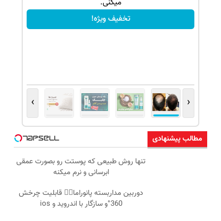
میکنی.
تخفیف ویژه!
›
‹
مطالب پیشنهادی
تنها روش طبیعی که پوستت رو بصورت عمقی
ابرسانی و نرم میکنه
دوربین مداربسته پانوراما👈🏻 قابلیت چرخش
360°و سازگار با اندروید و ios