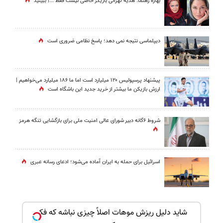
بهاره رهنما: هدیه تهرانی بازیگر خاصی نیست فقط ...|‌ ببینید
دیپلماسی نتیجه‌ نمی دهد؛ پاسخ نظامی ضروری است
پیشنهاد پرسپولیس ۱۲۰ میلیارد است اما ما ۱۸۶ میلیارد می‌خواهیم |
ارزش بازیکن ما بیشتر از خرید جدید این باشگاه است
شروط ۶گانه دبیر شورای عالی امنیت ملی برای بازگشایی تنگه هرمز
اسرائیل برای حمله به ایران آماده می‌شود؛ ادعای رسانه عبری
بک!
شاید دلیل ریزش موهات اصلاً چیزی نباشه که فکر