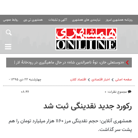
روزنامه همشهری امروز
نیازمندی های همشهری
آگهی و تبلیغات
همشهری تی وی
روابط عمومی ه
«دوستعلی خان، نوۀ ناصرالدین شاه» در حال ماهیگیری در رودخانۀ لار |
عکس
صفحه اصلی
اخبار اقتصادی
اقتصاد كلان
چهارشنبه ۲۲ دی ۱۳۹۵ -
مجموع نظرات: ۰
۰۸:۴۶
رکورد جدید نقدینگی ثبت شد
همشهری آنلاین: حجم نقدینگی مرز ۱۱۶۰ هزار میلیارد تومان را هم
پشت سر گذاشت.