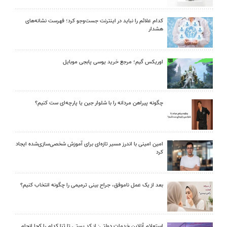
کدام علائم را نباید در اینترنت جست‌وجو کرد؛ فهرست نشانه‌های
هشدار
اوریکس گیم؛ مرجع خرید یوسی پابجی موبایل
چگونه پیراهن مردانه را با شلوار جین یا پارچه‌ای ست کنیم؟
امین امینی با اندرز مسیر تازه‌ای برای آموزش شخصی‌سازی‌شده ایجاد
کرد
بعد از یک عمل ناموفق، جراح بینی ترمیمی را چگونه انتخاب کنیم؟
استعلام آنلاین خدمات دولتی: از کد پستی تا ثنا کدام را کجا انجام