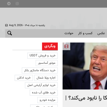
- یکشنبه ۱۸ مرداد ۱۴۰۵
Aug 9, 2026
عکس
کسب و کار
حوادث
وبگردی
خرید و فروش USDT
موتور آسانسور
خرید دستگاه ماساژور بلکر
اجاره ویلا شمال
خرید ادکلن
خرید لوازم آرایشی اصل
خرید طلای آب شده
 را نابود می‌کند؟ |
تصویری دردناک از دلفینی ک
مزایده خودرو
یک هفته کنار جسد بچه‌اش