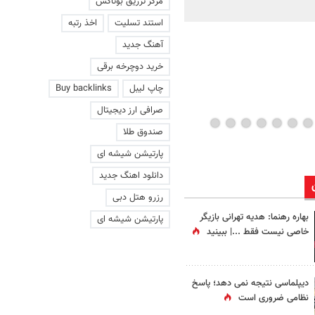
مرکز تزریق بوتاکس
ماند | ویدئو
استند تسلیت
اخذ رتبه
آهنگ جدید
خرید دوچرخه برقی
چاپ لیبل
Buy backlinks
صرافی ارز دیجیتال
صندوق طلا
پارتیشن شیشه ای
دانلود اهنگ جدید
رزرو هتل دبی
بهاره رهنما: هدیه تهرانی بازیگر
پارتیشن شیشه ای
خاصی نیست فقط ...|‌ ببینید
دیپلماسی نتیجه‌ نمی دهد؛ پاسخ
نظامی ضروری است