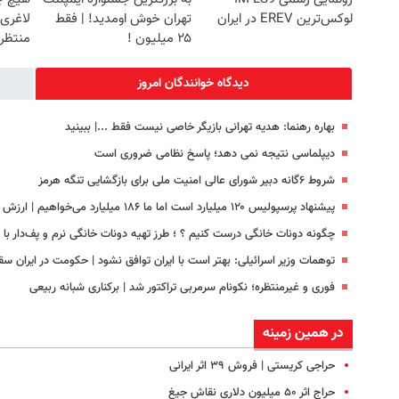
لوکس‌ترین EREV در ایران
تهران خوش اومدید! | فقط
لاغری
۲۵ میلیون !
منتظرت
دیدگاه خوانندگان امروز
بهاره رهنما: هدیه تهرانی بازیگر خاصی نیست فقط ...|‌ ببینید
دیپلماسی نتیجه‌ نمی دهد؛ پاسخ نظامی ضروری است
شروط ۶گانه دبیر شورای عالی امنیت ملی برای بازگشایی تنگه هرمز
پیشنهاد پرسپولیس ۱۲۰ میلیارد است اما ما ۱۸۶ میلیارد می‌خواهیم | ارزش بازیکن ما بیشتر از خرید جدید این باشگاه است
چگونه دونات خانگی درست کنیم ؟ ؛ طرز تهیه دونات خانگی نرم و پف‌دار ب
توهمات وزیر اسرائیلی: بهتر است با ایران توافق نشود | حکومت در ایران س
فوری و غیرمنتظره؛‌ نکونام سرمربی تراکتور شد | برکناری شبانه ربیعی
در همین زمینه
حراجی کریستی | فروش ۳۹ اثر ایرانی
حراج اثر ۵۰ میلیون دلاری نقاش جیغ