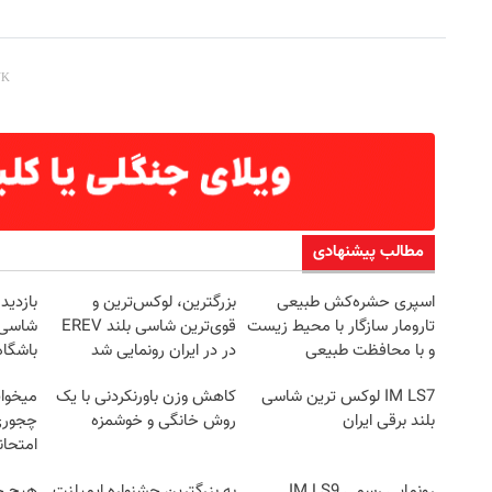
مطالب پیشنهادی
اسپری حشره‌کش طبیعی
بزرگترین، لوکس‌ترین و
تارومار سازگار با محیط زیست
قوی‌ترین شاسی بلند EREV
شاسی ب
و با محافظت طبیعی
در در ایران رونمایی شد
باشگاه
IM LS7 لوکس ترین شاسی
کاهش وزن باورنکردنی با یک
میخوای
بلند برقی ایران
روش خانگی و خوشمزه
چجوری 
امتحا
رونمایی رسمی IM LS9
به بزرگترین جشنواره ایمپلنت
هیچ چ