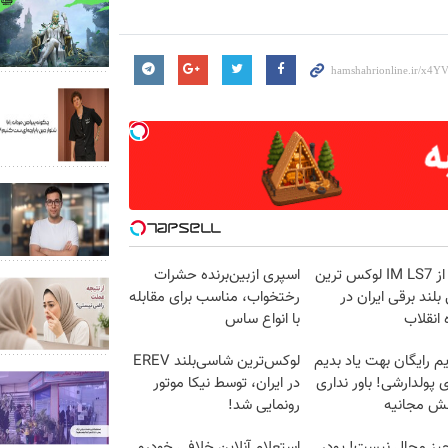
بازدید از IM LS7 لوکس ترین
اسپری ازبین‌برنده حشرات
لند برقی ایران در
رختخواب، مناسب برای مقابله
 انقلاب
با انواع ساس
م رایگان بهت یاد بدیم
لوکس‌ترین شاسی‌بلند EREV
پولدارشی! باور نداری
در ایران، توسط نیکا موتور
نش مجانیه
رونمایی شد!
یز محال نیست! پودر
استعلام آنلاین خلافی خودرو