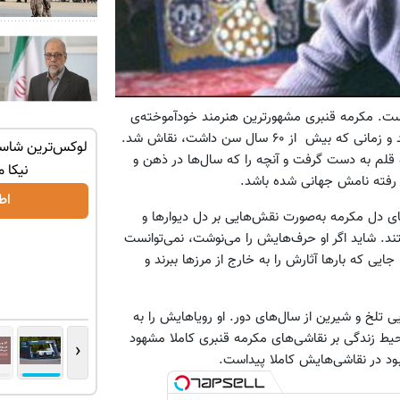
 است. مکرمه قنبری مشهورترین هنرمند خودآموخته‌ی
ایرانی است. او در سال ۱۳۰۷ در یکی از روستاهای مازندران متولد شد و زمانی که بیش از ۶۰ سال سن داشت، نقاش شد.
با یک برگ
بزرگترین، لوکس‌ترین و قوی‌ترین شاسی بلند
و قلم به دست گرفت و آنچه را که سال‌ها در ذهن و
EREV در در ایران رونمایی شد
نیکا 
ا رفته نامش جهانی شده باشد.
اطلاعات بیشتر..
اط
ای دل مکرمه به‌صورت نقش‌هایی بر دل دیوارها و
تند. شاید اگر او حرف‌هایش را می‌نوشت، نمی‌توانست
 جایی که بارها آثارش را به خارج از مرزها ببرند و
 تلخ و شیرین از سال‌های دور. او رویاهایش را به
حیط زندگی بر نقاشی‌های مکرمه قنبری کاملا مشهود
‹
د در نقاشی‌هایش کاملا پیداست.