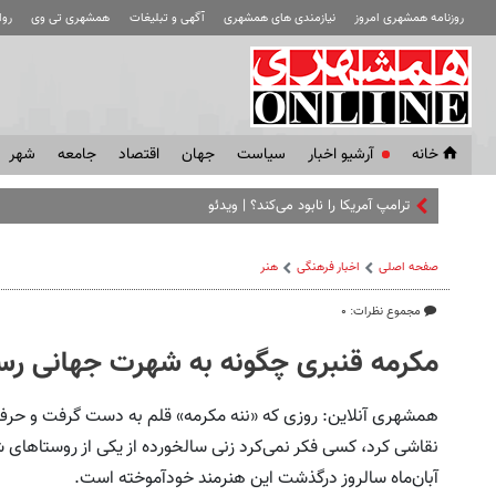
روزنامه همشهری امروز
نیازمندی های همشهری
آگهی و تبلیغات
همشهری تی وی
رو
خانه
آرشیو اخبار
سياست
جهان
اقتصاد
جامعه
شهر
ترامپ آمریکا را نابود می‌کند؟ | ویدئو
صفحه اصلی
اخبار فرهنگی
هنر
مجموع نظرات: ۰
مکرمه قنبری چگونه به شهرت جهانی رس
همشهری آنلاین: روزی که «ننه مکرمه» قلم به‌ دست گرفت و حرف‌ه
نقاشی کرد، کسی فکر نمی‌کرد زنی سالخورده از یکی از روستاهای ش
آبان‌ماه سالروز درگذشت این هنرمند خودآموخته است.