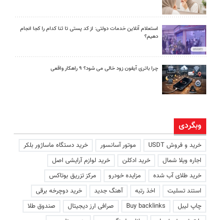
استعلام آنلاین خدمات دولتی: از کد پستی تا ثنا کدام را کجا انجام
دهیم؟
چرا باتری آیفون زود خالی می شود؟ ۹ راهکار واقعی
وبگردی
خرید و فروش USDT
موتور آسانسور
خرید دستگاه ماساژور بلکر
اجاره ویلا شمال
خرید ادکلن
خرید لوازم آرایشی اصل
خرید طلای آب شده
مزایده خودرو
مرکز تزریق بوتاکس
استند تسلیت
اخذ رتبه
آهنگ جدید
خرید دوچرخه برقی
چاپ لیبل
Buy backlinks
صرافی ارز دیجیتال
صندوق طلا