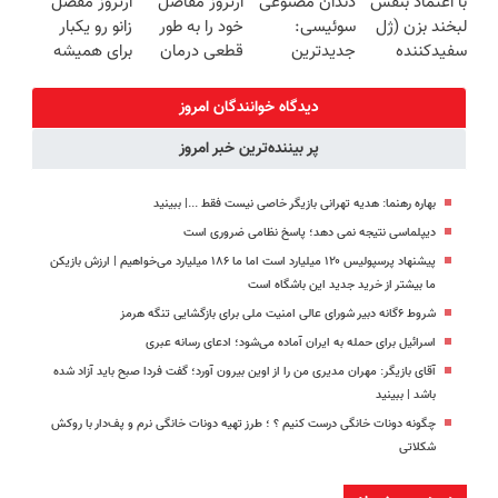
با اعتماد بنفس
دندان مصنوعی
آرتروز مفاصل
آرتروز مفصل
برگردون
میکنه
میکنه 🏆
لبخند بزن (ژل
سوئیسی:
خود را به طور
زانو رو یکبار
(40%off)
سفیدکننده
جدیدترین
قطعی درمان
برای همیشه
دندان40%تخفیف)
فناوری اروپا،
کنید!
درمان کن!
سبک و مقاوم |
◗پرسش‌نامه◖
◗پرسش‌نامه◖
دیدگاه خوانندگان امروز
پرداخت قسطی
پر بیننده‌ترین خبر امروز
بهاره رهنما: هدیه تهرانی بازیگر خاصی نیست فقط ...|‌ ببینید
دیپلماسی نتیجه‌ نمی دهد؛ پاسخ نظامی ضروری است
پیشنهاد پرسپولیس ۱۲۰ میلیارد است اما ما ۱۸۶ میلیارد می‌خواهیم | ارزش بازیکن
ما بیشتر از خرید جدید این باشگاه است
شروط ۶گانه دبیر شورای عالی امنیت ملی برای بازگشایی تنگه هرمز
اسرائیل برای حمله به ایران آماده می‌شود؛ ادعای رسانه عبری
آقای بازیگر: مهران مدیری من را از اوین بیرون آورد؛ گفت فردا صبح باید آزاد شده
باشد | ببینید
چگونه دونات خانگی درست کنیم ؟ ؛ طرز تهیه دونات خانگی نرم و پف‌دار با روکش
شکلاتی