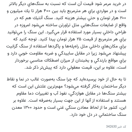
در خريد مرمر شود قيمت آن است كه نسبت به سنگ‌هاي ديگر بالاتر
است و در مواردي براي هر مترمربع بايد بين ۴۰۰ هزار تا يك ميليون و
۲۰۰ هزار تومان و حتي بيشتر هزينه كنيد. سنگ آنتيك هم كه در
واقع از ضايعات سنگ‌هايي مثل تراورتن ساخته مي‌شود امروزه در
طراحي داخلي بسيار مورد استفاده قرار مي‌گيرد. اين سنگ را مي‌توانيد
براي هر مترمربع از قيمت ۲۵ هزار تومان پيدا كنيد. توجه كنيد كه
براي مكان‌هاي داخلي مثل راه‌پله‌ها و پاگردها استفاده از سنگ گرانيت
پيشنهاد مي‌شود زيرا در مقابل ساييدگي و ضربه مقاومت خوبي دارد و
براي مواقع بارندگي و يخبندان از ميزان اصطكاك مناسبي برخوردار
است، علاوه بر اين، قيمت معقولي دارد كه پيش‌تر ذكر شد.
تا به حال از خود پرسيده‌ايد كه چرا سنگ به‌صورت غالب در نما و نقاط
ديگر ساختمان به‌كار گرفته مي‌شود؟ مهم‌ترين علتش اين است كه
بيشتر سنگ‌ها در مقابل هوازدگي، نفوذ آب و تغييرات دما مقاوم
هستند و استفاده از آنها از اين جهت بسيار به‌صرفه است. علاوه بر
اين، كشور ما از لحاظ معادن سنگي غني است و حدود ۱۳۰۰ معدن
سنگ ساختماني در دل خود دارد.
کد خبر
342630