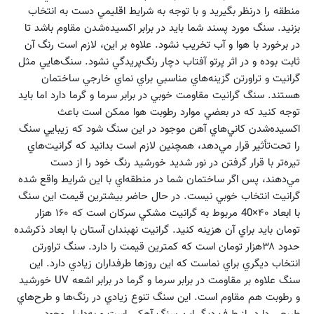
منطقه را درنظر بگيريد و با توجه به شرايط اقليمي دست به انتخاب
بزنيد. سنگ مورد پسند شما بايد در برابر اكسيده‌شدن مقاوم باشد تا
در برخورد با هوا و آب تخريب نشود. علاوه بر اين، لازم است رنگ آن
ثابت بوده و در اثر پرتو آفتاب دچار رنگ‌پريدگي نشود. سنگ‌هايي مثل
گرانيت و تراورتن گزينه‌هاي مناسبي براي نماي خارجي ساختمان
هستند. سنگ گرانيت مقاومت خوبي در برابر سرما و گرما دارد اما بايد
توجه كنيد كه در بعضي موارد رطوبت هوا ممكن است باعث
اكسيده‌شدن كاني‌هاي آهن موجود در اين سنگ شود كه زيبايي سنگ
را تحت‌تأثير قرار مي‌دهد، همچنين لازم است بدانيد كه گرانيت‌هاي
تيره‌تر با قرار گرفتن در نور شديد خورشيد رنگ خود را از دست
مي‌دهند، پس اگر ساختمان شما در منطقه‌اي با اين شرايط واقع شده
گرانيت انتخاب خوبي نيست. در حال حاضر بيشترين قيمت اين سنگ
با ابعاد ۴۰×40 مربوط به گرانيت مشكي سركان است كه ۱۶۰ هزار
تومان بايد براي آن هزينه كنيد. گرانيت نهبندان آستان با ابعاد ذكرشده
حدود ۳۸هزار تومان است كه كمترين قيمت را دارد. سنگ تراورتن
انتخاب ديگري براي نماست كه اين روزها طرفداران زيادي دارد. اين
سنگ علاوه بر مقاومت در برابر سرما و گرما در برابر اشعه ‌UV خورشيد
و رطوبت هم مقاوم است. اين سنگ تنوع زيادي در رنگ‌ها و طرح‌هاي
طبيعي دارد. از طرف ديگر اين سنگ آهكي است و به‌دليل وجود