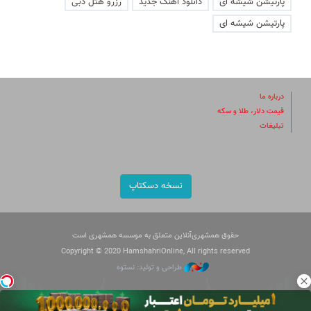
پارتیشن شیشه ای
دانلود اهنگ جدید
رزرو هتل دبی
پارتیشن شیشه ای
درباره ما
قیمت دلار، طلا و سکه
تبلیغات
نسخه دسکتاپ
حقوق همشهری‌آنلاین متعلق به موسسه همشهری است
Copyright © 2020 HamshahriOnline, All rights reserved
طراحی و تولید: نستوه