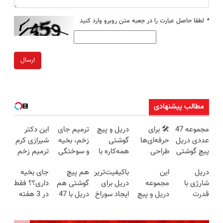
*
لطفا حاصل عبارت را در جعبه متن روبرو وارد کنید
ارسال
مطالب پیشنهادی
مجموعه 47
🛠️ برای
دریل و پیچ
ترمیم جای
این دکتر
عددی دریل
حرفه‌ای‌ها
گوشتی
زخم، بخیه
شیرازی کرم
پیچ گوشتی
طراحی
همه‌کاره با
و سوختگی
ترمیم زخم
شارژی
شده، برای
گیربکس
فقط در 3
ایرانی را
دریل
این
باکیفیت‌ترین
هم پیچ
جای بخیه
(تخفیف به
همه قابل
هوشمند ⚙️
هفته!!😍
ساخت!!!
شارژی با
مجموعه
دریل برای
گوشتی هم
داری؟؟ فقط
مدت
استفاده‌ست!
(نصف
قدرت
دریل و پیچ
ایجاد سوراخ
دریل با 47
در 3 هفته
محدود)
قیمت بازار
سوپرمن😉
گوشتی رو با
😱
تیکه
ترمیمش
🔥)
(مجموعه47عددی
گارانتی و
کاربردی! تا
کن!😍