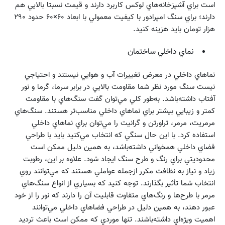
است براي آشپزخانه‌هاي لوكس كاربرد دارند و قيمت نسبتا بالايي هم
دارند؛ براي سنگ امپرادور با كيفيت معمولي با ابعاد ۶۰×۶۰ حدود ۲۹۰
هزار تومان بايد هزينه كنيد.
نماي داخلي ساختمان
نماهاي داخلي در معرض تغييرات آب و هوايي نيستند و احتياجي
نيست سنگ مورد نظر شما مقاومت بالايي در برابر سرما، گرما و نور
آفتاب داشته‌باشد. به‌طور كلي مي‌توان گفت سنگ‌هاي با مقاومت
كمتر و زيبايي بيشتر براي نماهاي داخلي مناسب‌تر هستند. سنگ‌هاي
مرمريت، مرمر، تراورتن و گرانيت را مي‌توان براي نماهاي داخلي
استفاده كرد. با اين حال سنگي كه انتخاب مي‌كنيد بايد با طراحي
فضاي داخلي همخواني داشته‌باشد، به همين دليل ممكن است
محدوديتي براي رنگ و طرح سنگ ايجاد شود. علاوه بر اين، رطوبت
زياد و نياز به نظافت مكرر ازجمله عواملي هستند كه مي‌توانند روي
انتخاب شما تأثير بگذارند. توجه كنيد كه بسياري از انواع سنگ‌هاي
مرمر با طرح‌ها و رنگ‌هاي متفاوت قابليت آن را دارند كه نور را از خود
عبور دهند، به همين دليل در طراحي فضاهاي داخلي مي‌توانند
اهميت ويژه‌اي داشته‌باشند. تنها موردي كه ممكن است باعث ترديد