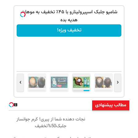
بک!
شامپو جلبک اسپیرولینارو با ۴۵٪ تخفیف به موهات
هدیه بده
تخفیف ویژه!
›
‹
مطالب پیشنهادی
نجات دهنده شما از پیری! کرم جوانساز
جلبک50%تخفیف