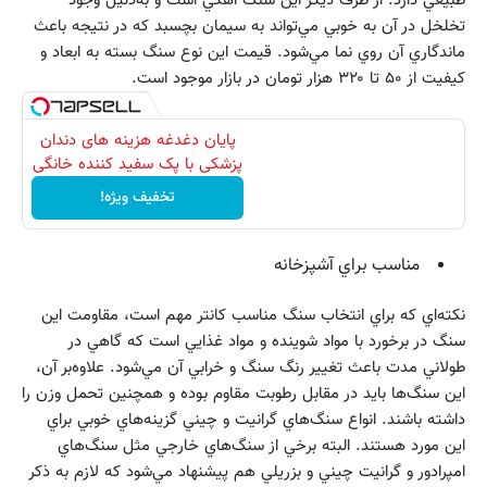
تخلخل در آن به خوبي مي‌تواند به سيمان بچسبد كه در نتيجه باعث
ماندگاري آن روي نما مي‌شود. قيمت اين نوع سنگ بسته به ابعاد و
كيفيت از ۵۰ تا ۳۲۰ هزار تومان در بازار موجود است.
پایان دغدغه هزینه های دندان
پزشکی با پک سفید کننده خانگی
تخفیف ویژه!
مناسب براي آشپزخانه
نكته‌اي كه براي انتخاب سنگ مناسب كانتر مهم است، مقاومت اين
سنگ در برخورد با مواد شوينده و مواد غذايي است كه گاهي در
طولاني مدت باعث تغيير رنگ سنگ و خرابي آن مي‌شود. علاوه‌بر آن،
اين سنگ‌ها بايد در مقابل رطوبت مقاوم بوده و همچنين تحمل وزن را
داشته باشند. انواع سنگ‌هاي گرانيت و چيني گزينه‌هاي خوبي براي
اين مورد هستند. البته برخي از سنگ‌هاي خارجي مثل سنگ‌هاي
امپرادور و گرانيت چيني و بزريلي هم پيشنهاد مي‌شود كه لازم به ذكر