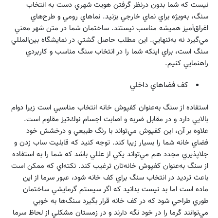
نيست كه شما بدون درنظر گرفتن هويت شهري دست به انتخاب
سنگ، به‌ويژه براي نماي خارجي بزنيد. نماهاي رومي و طرح‌هاي
اغراق‌آميز هميشه مناسب نيستند. ساختمان شما در متن شهر معني
مي‌گيرد نه به‌تنهايي. اين مطلب حاصل گشتي در نمايشگاه بين‌المللي
سنگ است، براي اينكه شما را در انتخاب سنگ مناسب و كاربردي
راهنمايي كنيم.
كف فضاهاي داخلي
استفاده از سنگ به‌عنوان كفپوش خانه انتخاب مناسبي است زيرا دوام
بالايي دارد و در مقابل ضربه و اصابت اجسام نوك‌تيز مقاوم است.
علاوه بر آن، اين كفپوش مي‌تواند با رنگ طبيعي و درخشش خود
فضاي خانه شما را بسيار زيبا كند. توجه كنيد كه قابليت ساب زدن و
جلاپذيري مجدد هم مي‌تواند يكي از عللي باشد كه شما را به استفاده
از سنگ به‌عنوان كفپوش خانه‌تان ترغيب كند. نكته‌اي كه ممكن است
باعث ترديد در انتخاب سنگ براي كف خانه شود، عبور سرما از اين
ماده است اما بد نيست بدانيد كه اگر سيستم گرمايشي ساختمان
طوري طراحي شود كه در كف خانه قرار بگيرد سنگ‌ها به خوبي
مي‌توانند گرما را در خود نگه دارند و در زمستان مشكلي از لحاظ سرما