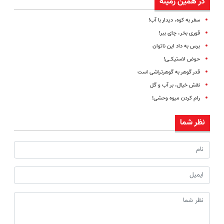
در همین زمینه
سفر به کوه، دیدار با آب!
قوری بخر، چای ببر!
برس به داد این ناتوان
حوض لاستیکــی!
قدر گوهر به گوهرتراشی است
نقش خیال، بر آب و گل
رام کردن میوه وحشی!
نظر شما