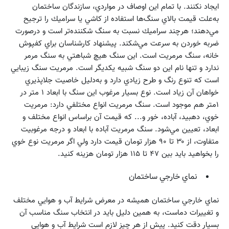
ايجاد نكنند. با تمام اين اوصاف در مواردي، سازندگان ساختمان
به‌علت قيمت بالاي سنگ‌ها استفاده از كاشي يا سراميك را ترجيح
مي‌دهند؛ هرچند سراميك‌ نسبت به سنگ شكننده‌تر است و درصورت
ضربه خوردن به سرعت مي‌شكند. پيشنهاد كارشناسان براي كفپوش
خانه، سنگ مرمريت است. اين سنگ هيچ شباهتي به سنگ مرمر
ندارد و تنها نام اين دو سنگ شبيه يكديگر است. مرمريت سنگ زيبايي
است كه تنوع رنگ و طرح زيادي دارد و به‌دليل خاصيت جلاپذيري
خواهان آن زياد است. نوع بسيار مرغوب اين سنگ با ابعاد ۱ متر در
۱متر هم موجود است. سنگ مرمريت انواع مختلفي دارد: مرمريت
خوي، دهبيد، آباده، خور و... كه قيمت آن براساس انواع مختلف و
ابعاد، تعيين مي‌شود. سنگ مرمريت آباده با ابعاد و درجه مرغوبيت
متفاوت، از ۳۰ تا ۹۰ هزار تومان قيمت دارد ولي اگر مرمريت نوع خوي
را بخواهيد بايد بين ۴۷ تا ۱۱۵ هزار تومان هزينه كنيد.
نماي خارجي ساختمان
نماي خارجي ساختمان هميشه در معرض شرايط آب و هوايي مختلف
و تغييرات دماست، به همين دليل بايد در انتخاب سنگ مناسب آن
بسيار دقت كنيد. پيش از هر چيز لازم است شرايط آب و هوايي