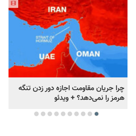
با گارانتی
نصف قیمت
تخفیف داره
تعویض)
بخر!😉
بخرش!🔥
ر
چرا جریان مقاومت اجازه دور زدن تنگه
خی
هرمز را نمی‌دهد؟ + ویدئو
بد