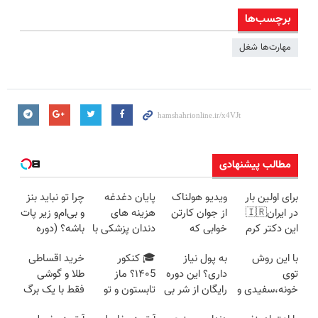
برچسب‌ها
مهارت‌ها شغل
مطالب پیشنهادی
برای اولین بار
ویدیو هولناک
پایان دغدغه
چرا تو نباید بنز
در ایران🇮🇷
از جوان کارتن
هزینه های
و بی‌ام‌و زیر پات
این دکتر کرم
خوابی که
دندان پزشکی با
باشه؟ (دوره
ترمیم کننده 23
میلیاردر شد.
پک سفید
رایگان درآمد
با این روش
به پول نیاز
🎓 کنکور
خرید اقساطی
روزه ساخت!
آموزش رایگان
کننده خانگی
میلیاردی)
توی
داری؟ این دوره
۱۴۰5؟ ماز
طلا و گوشی
خونه،سفیدی و
رایگان از شر بی
تابستون و تو
فقط با یک برگ
زیبایی دندوناتو
پولی خلاصت
یک هفتع جمع
چک صیادی