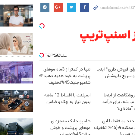
X برای فروش داری؟ اینجا
تنها در کمتر از 3ماه موهای
و سریع بفروشش
پرپشت به خود هدیه دهید🌱
شامپوجلبک45%تخفیف
وشگاهت از اینجا
ایمپلنت با اقساط 12 ماهه
ی‌شه، برای درآمد
بدون نیاز به چک و ضامن
 آماده‌ای؟
دد مو فقط با این
شامپو جلبک معجزه ی
شامپو ممکنه🔥(45% تخفیف
موهای پرپشت و خوش
د فوری)
حالت45%تخفیف