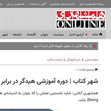
روزنامه همشهری امروز
نیازمندی های همشهری
آگهی و تبلیغات
همشهری تی وی
رو
خانه
آرشیو اخبار
سياست
جهان
اقتصاد
جامعه
شهر
آیا روف گاردن در هوای شهرها تاثیر دارند؟ | چرا بام سبز در سوئیس جزو
صفحه اصلی
اخبار فرهنگی
ادبیات و کتاب
مجموع نظرات: ۰
شهر کتاب | دوره‌ آموزشی هیدگر در برابر
Being) باشد.