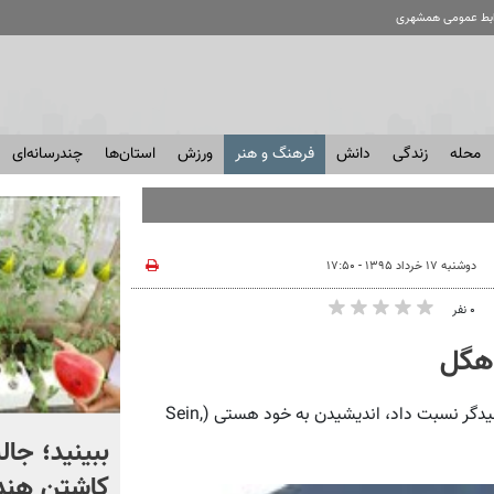
ابط عمومی همشهری
محله
زندگی
دانش
فرهنگ و هنر
ورزش
استان‌ها
چندرسانه‌ای
دوشنبه ۱۷ خرداد ۱۳۹۵ - ۱۷:۵۰
۰ نفر
 هگل
همشهری آنلاین: شاید نخستین صفتی را که بتوان به اندیشه‌ی هیدگر نسبت داد، اندیشیدن به خود هستی (Sein,
روایت اژدهایی از پشت صحنه
ببینید؛ جال
گزارش‌های تنگه هرمز | ویدئو
کاشتن هندو