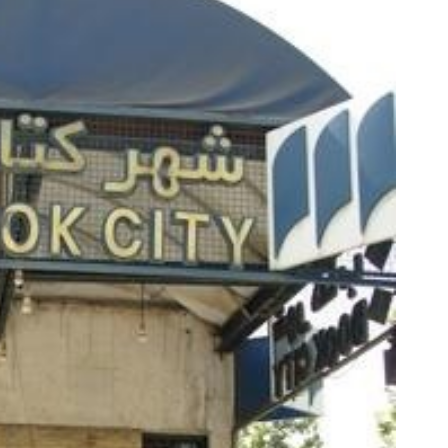
شمند ایرانی موفق به درمان ریزش مو با
کرم جوانساز آلمانی انتخاب ستاره
جلبک اسپیرولینا شد40% تخفیف
تخفیف
مشاوره رایگان!
تخفیف ویژه!