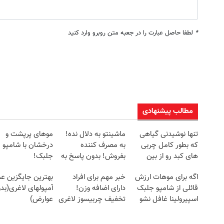
*
لطفا حاصل عبارت را در جعبه متن روبرو وارد کنید
مطالب پیشنهادی
تنها نوشیدنی گیاهی
ماشینتو به دلال نده!
موهای پرپشت و
که بطور کامل چربی
به مصرف کننده
درخشان با شامپو
های کبد رو از بین
بفروش! بدون پاسخ به
جلبک!
میبره
یک تماس
اگه برای موهات ارزش
خبر مهم برای افراد
بهترین جایگزین ع
قائلی از شامپو جلبک
دارای اضافه وزن!
آمپولهای لاغری(بد
اسپیرولینا غافل نشو
تخفیف چربیسوز لاغری
عوارض)
امروز60% شد