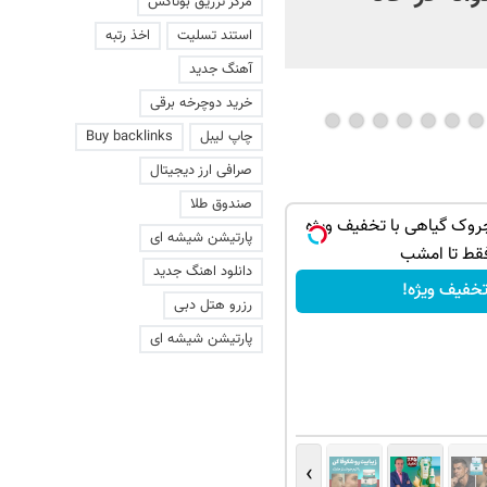
مرکز تزریق بوتاکس
شو
استند تسلیت
اخذ رتبه
آهنگ جدید
خرید دوچرخه برقی
چاپ لیبل
Buy backlinks
صرافی ارز دیجیتال
صندوق طلا
وک گیاهی با تخفیف ویژه
پارتیشن شیشه ای
قط تا امشب
دانلود اهنگ جدید
خفیف ویژه!
رزرو هتل دبی
پارتیشن شیشه ای
›