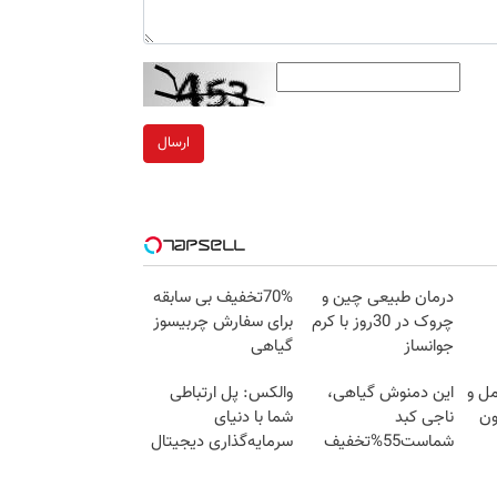
ارسال
درمان طبیعی چین و
70%تخفیف بی سابقه
چروک در 30روز با کرم
برای سفارش چربیسوز
جوانساز
گیاهی
آلمانی(45%تخفیف)
مل و
این دمنوش گیاهی،
والکس: پل ارتباطی
ون
ناجی کبد
شما با دنیای
شماست55%تخفیف
سرمایه‌گذاری دیجیتال