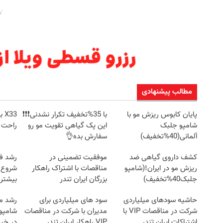
مطالب پیشنهادی
پایان کابوس ریزش مو با
با 35%تخفیف تکرار نشدنی❗❗❗
33
شامپو جلبک
این پک گیاهی تقویت مو رو
راحت 
آلمانی(40%تخفیف)
سفارش بده👌
کشف داروی گیاهی ضد
موفقیت تضمینی در
رشد فر
ریزش مو در ایران!(شامپو
مناقصات با اشتراک راهکار
شروع م
جلبک40%تخفیف)
بزرگان ایران تندر
بیشتر،
حاشیه سودهای میلیاردی
سود های میلیاردی برای
رشد مج
شرکت در مناقصات VIP با
مدیران با شرکت در مناقصات
اشتراکات ایران تندر
VIP راهکار ایران تندر
در خری