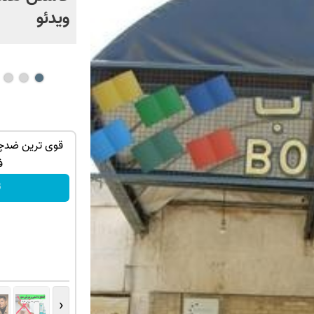
ویدئو
 ها!خرید با
رشد دوباره مو با قدرت شامپو جلبک
قوی ترین ضدچر
اسپیرولینا! تخفیف تا امشب
ف
مشاوره رایگان!
ت
‹