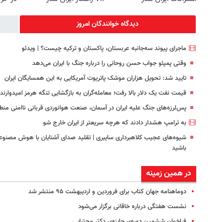
دیدگاه خوانندگان امروز
ماجرای پیوند سه‌جانبه عربستان، پاکستان و ترکیه چیست؟ | ویدئو
وقتی پمپئو جواب حسن روحانی را درباره جنگ با ایران می‌دهد
تایید شد: تحویل هزاران موشک پاتریوت آمریکایی به این همسایگان ایران
قیمت نفت یک دلار بالا رفت؛ معامله‌گران به بازگشایی تنگه هرمز امیدوارند
پس‌لرزه‌های جنگ علیه ایران در آسمان، صنعت هوانوردی قربانی ناامنی منط
به ترامپ هشدار دادند که هرچه سریعتر از ایران خارج شو
شیوه‌های عجیب کلاهبرداری سایبری | تقلید صدای آشنایان با هوش مصنوعی
باشید
در همین زمینه
دوماهنامه جهان کتاب برای فروردین‌ و ‌‌‌اردیبهشت ۹۵ منتشر شد
نشست هفتگی درباره‌ خاقانی برگزار می‌شود
فراخوان ششمین دوره‌ی جایزه‌ی دکتر مجتبایی