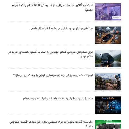
استعلام آنلاین خدمات دولتی: از کد پستی تا ثنا کدام را کجا انجام
دهیم؟
چرا باتری آیفون زود خالی می شود؟ ۹ راهکار واقعی
برای سفرهای طولانی کدام اتوبوس را انتخاب کنیم؟ راهنمای خرید در
فلای تودی
لو رفت! فضای سبز فیلم های سینمایی ایران را چه کسی میسازد؟
سانترال یا ویپ؟ راز ارتباطات پایدار در شرکت‌های حرفه‌ای
مقایسه قیمت تجهیزات برق صنعتی بازار؛ چرا برندها قیمت متفاوتی
دارند؟