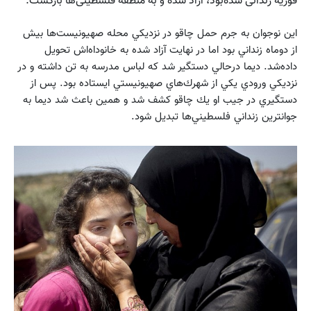
فوریه زندانی شده‌بود، آزاد شده و به منطقه فلسطینی‌ها بازگشت.
اين نوجوان به جرم حمل چاقو در نزديكي محله صهيونيست‌ها بيش
از دوماه زنداني بود اما در نهايت آزاد شده به خانوداه‌اش تحويل
داده‌شد. ديما درحالي دستگير شد كه لباس مدرسه به تن داشته و در
نزديكي ورودي يكي از شهرك‌هاي صهيونيستي ايستاده بود. پس از
دستگيري در جيب او يك چاقو كشف شد و همين باعث شد ديما به
جوانترين زنداني فلسطيني‌ها تبديل شود.