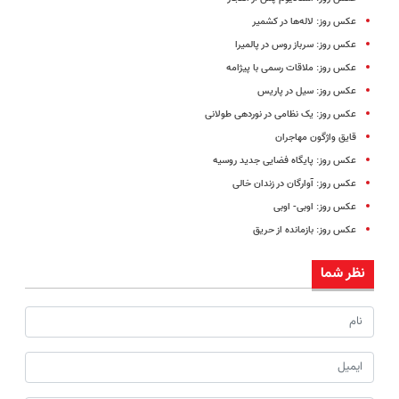
عکس روز: لاله‌ها در کشمیر
عکس روز: سرباز روس در پالمیرا
عکس روز: ملاقات رسمی با پیژامه
عکس روز: سیل در پاریس
عکس روز: یک نظامی در نوردهی طولانی
قایق واژگون مهاجران
عکس روز: پایگاه فضایی جدید روسیه
عکس روز: آوارگان در زندان خالی
عکس روز: اوبی- اوبی
عکس روز: بازمانده از حریق
نظر شما