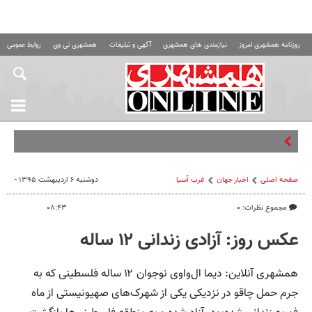
روزنامه همشهری امروز
نیازمندی های همشهری
آگهی و تبلیغات
همشهری تی وی
روابط عمومی ه
ال‌نینو
صفحه اصلی
اخبار جهان
غرب آسیا
دوشنبه ۶ اردیبهشت ۱۳۹۵ -
مجموع نظرات: ۰
۰۸:۴۳
عکس روز: آزادی زندانی ۱۲ ساله
همشهری آنلاین: دیما ال‌واوی نوجوان ۱۲ ساله فلسطینی که به
جرم حمل چاقو در نزدیکی یکی از شهرک‌های صهیونیستی از ماه