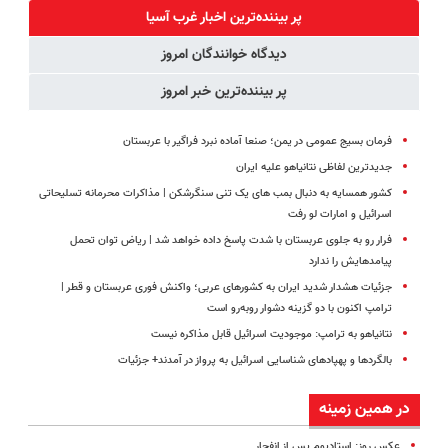
قرص
رایگان+پرداخت
(پرسش‌نامه)
کنی؟
پر بیننده‌ترین اخبار غرب آسیا
(پرسشنامه)
اقساطی😍
(◂پرسش‌نامه
دیدگاه خوانندگان امروز
رو پر کن)
پر بیننده‌ترین خبر امروز
فرمان بسیج عمومی در یمن؛ صنعا آماده نبرد فراگیر با عربستان
جدیدترین لفاظی نتانیاهو علیه ایران
کشور همسایه به دنبال بمب های یک تنی سنگرشکن | مذاکرات محرمانه تسلیحاتی
اسرائیل و امارات لو رفت
فرار رو به جلوی عربستان با شدت پاسخ داده خواهد شد | ریاض توان تحمل
پیامدهایش را ندارد
جزئیات هشدار شدید ایران به کشورهای عربی؛ واکنش فوری عربستان و قطر |
ترامپ اکنون با دو گزینه دشوار روبه‌رو است
نتانیاهو به ترامپ: موجودیت اسرائیل قابل مذاکره نیست
بالگردها و پهپادهای شناسایی اسرائیل به پرواز در آمدند+ جزئیات
در همین زمینه
عکس روز: استادیوم پس از انفجار