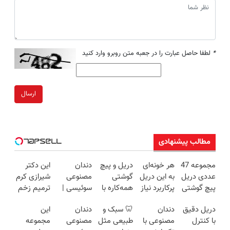
*
لطفا حاصل عبارت را در جعبه متن روبرو وارد کنید
ارسال
مطالب پیشنهادی
مجموعه 47
هر خونه‌ای
دریل و پیچ
دندان
این دکتر
عددی دریل
به این دریل
گوشتی
مصنوعی
شیرازی کرم
پیچ گوشتی
پرکاربرد نیاز
همه‌کاره با
سوئیسی |
ترمیم زخم
شارژی
داره😍 با
گیربکس
سبک،
ایرانی را
دریل دقیق
دندان
🦷 سبک و
دندان
این
(تخفیف به
تخفیف بخر
هوشمند ⚙️
مقاوم،
ساخت!!!
با کنترل
مصنوعی با
طبیعی مثل
مصنوعی
مجموعه
مدت
😉👌🏻
(نصف
طبیعی!