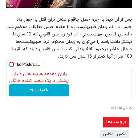
پس از آن ديما به جرم حمل چاقو و تلاش براي قتل به چهار ماه
حبس در يك زندان صهيونيستي و 6 هفته حبس تعليقي محكوم شد.
براساس قوانين صهيونيستي، هر فرد زير سن قانوني كه 12 سال يا
بيشتر داشته‌باشد را مي‌توان به زندان محكوم كرد. صهيونيست‌ها
درحال حاضر درحدود 450 زنداني كمتر از سن قانوني دارند كه تقريبا
100 نفر از آنها كمتر از 16 سال سن دارند.
پایان دغدغه هزینه های دندان
پزشکی با پک سفید کننده خانگی
تخفیف ویژه!
کد خبر
331740
برچسب‌ها
عکس - عکاس