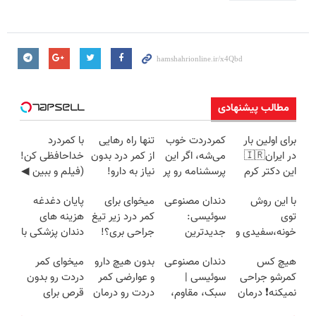
مطالب پیشنهادی
برای اولین بار
کمردردت خوب
تنها راه رهایی
با کمردرد
در ایران🇮🇷
می‌شه، اگر این
از کمر درد بدون
خداحافظی کن!
این دکتر کرم
پرسشنامه رو پر
نیاز به دارو!
(فیلم و ببین ◀
ترمیم کننده 23
کنی!!
(◂پرسش‌نامه)
پرسش‌نامه رو
با این روش
دندان مصنوعی
میخوای برای
پایان دغدغه
روزه ساخت!
پرکن)
توی
سوئیسی:
کمر درد زیر تیغ
هزینه های
خونه،سفیدی و
جدیدترین
جراحی بری؟!
دندان پزشکی با
زیبایی دندوناتو
فناوری اروپا،
◗پرسش‌نامه رو
پک سفید
هیچ کس
دندان مصنوعی
بدون هیچ دارو
میخوای کمر
برگردون
سبک و مقاوم |
پر کن◖
کننده خانگی
کمرشو جراحی
سوئیسی |
و عوارضی کمر
دردت رو بدون
(40%off)
پرداخت قسطی
نمیکنه❗ درمان
سبک، مقاوم،
دردت رو درمان
قرص برای
کمردرد بدون
طبیعی! ویزیت
کن!
همیشه خوب