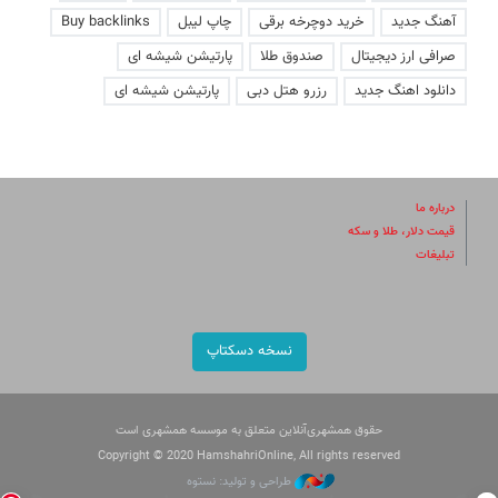
آهنگ جدید
خرید دوچرخه برقی
چاپ لیبل
Buy backlinks
صرافی ارز دیجیتال
صندوق طلا
پارتیشن شیشه ای
دانلود اهنگ جدید
رزرو هتل دبی
پارتیشن شیشه ای
درباره ما
قیمت دلار، طلا و سکه
تبلیغات
نسخه دسکتاپ
حقوق همشهری‌آنلاین متعلق به موسسه همشهری است
Copyright © 2020 HamshahriOnline, All rights reserved
طراحی و تولید: نستوه