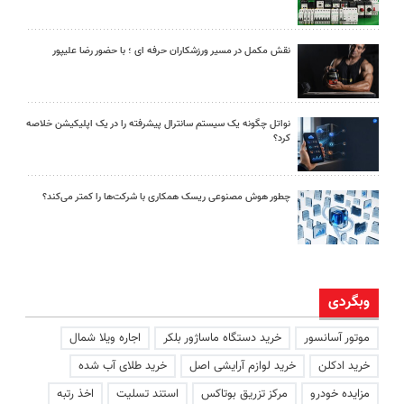
نقش مکمل در مسیر ورزشکاران حرفه ای ؛ با حضور رضا علیپور
نواتل چگونه یک سیستم سانترال پیشرفته را در یک اپلیکیشن خلاصه
کرد؟
چطور هوش مصنوعی ریسک همکاری با شرکت‌ها را کمتر می‌کند؟
وبگردی
موتور آسانسور
خرید دستگاه ماساژور بلکر
اجاره ویلا شمال
خرید ادکلن
خرید لوازم آرایشی اصل
خرید طلای آب شده
مزایده خودرو
مرکز تزریق بوتاکس
استند تسلیت
اخذ رتبه