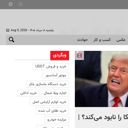
- یکشنبه ۱۸ مرداد ۱۴۰۵
Aug 9, 2026
عکس
کسب و کار
حوادث
وبگردی
خرید و فروش USDT
موتور آسانسور
خرید دستگاه ماساژور بلکر
اجاره ویلا شمال
خرید ادکلن
خرید لوازم آرایشی اصل
خرید طلای آب شده
 را نابود می‌کند؟ |
تصویری دردناک از دلفینی ک
مزایده خودرو
یک هفته کنار جسد بچه‌اش