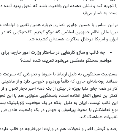
را تجربه کند و نشان دهنده این واقعیت باشد که تحول پدید آمده در
ممتد به شمار می‌آید.
بر این اساس با حسین جابری انصاری درباره همین تغییر و الزاما
بین‌المللی نظام جمهوری اسلامی گفت‌وگو کردیم. گفت‌وگویی که در ام
ایران و امریکا درخلال مذاکرات هسته‌ای کشیده شد.
ین کوییک گذاشتی برای فروش ؟ اینجا
خرید اقساطی طلا و گوشی فقط 
چه قالب و سازو کارهایی در ساختار وزارت امور خارجه برا
سریع و راحت بفروش
چک صیادی
مواضع سخنگو منعکس می‌شود تعریف شده است؟
درخواست فروش
درخواست اعتبار
مسئولیت سخنگویی به دلیل ارتباط با خبرها و تحولاتی که بسرع
همانند رودخانه‌ای جاری که دائماً ورودی و خروجی دارد و از ماهیتی
کار در همه جای دنیا بویژه در بیش از یک دهه اخیر دچار تحول و از
کمتر این تحول اتفاق افتاده است، پاسخگویی متوازنی هم با این تحول
این قالب نیست، ایران به دلیل اینکه در یک موقعیت ژئوپلیتیک بسیار
نوع تعاملاتش با محیط پیرامونی و جهانی در یک وضعیت عادی قرار ند
تغییرات هماهنگ کند.
رصد و گردش اخبار و تحولات هم در وزارت امورخارجه دو قالب دارد؛ ی