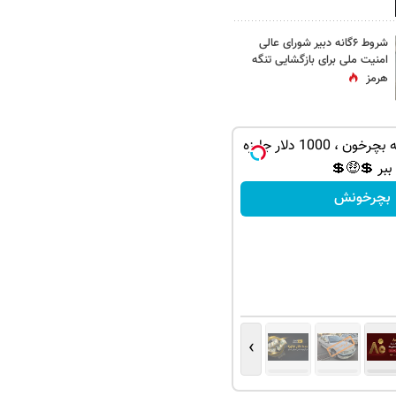
شروط ۶گانه دبیر شورای عالی
امنیت ملی برای بازگشایی تنگه
هرمز
بازی کن ، گردونه بچرخون ، 1000 دلار جایزه
ببر 💲🤑💲
بچرخونش
›