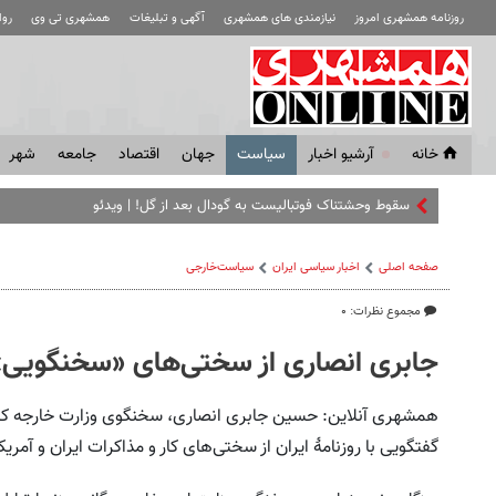
روزنامه همشهری امروز
نیازمندی های همشهری
آگهی و تبلیغات
همشهری تی وی
رو
خانه
آرشیو اخبار
سياست
جهان
اقتصاد
جامعه
شهر
سقوط وحشتناک فوتبالیست به گودال بعد از گل! |‌ ویدئو
صفحه اصلی
اخبار سیاسی ایران
سیاست‌خارجی
مجموع نظرات: ۰
جابری انصاری از سختی‌های «سخنگویی» 
همشهری آنلاین: حسین جابری انصاری، سخنگوی وزارت خارجه کشو
گفتگویی با روزنامۀ ایران از سختی‌های کار و مذاکرات ایران و آمری