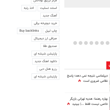
مرکز تزریق بوتاکس
ماند | ویدئو
استند تسلیت
اخذ رتبه
آهنگ جدید
خرید دوچرخه برقی
چاپ لیبل
Buy backlinks
صرافی ارز دیجیتال
صندوق طلا
پارتیشن شیشه ای
دانلود اهنگ جدید
رزرو هتل دبی
دیپلماسی نتیجه‌ نمی دهد؛ پاسخ
پارتیشن شیشه ای
نظامی ضروری است
بهاره رهنما: هدیه تهرانی بازیگر
خاصی نیست فقط ...|‌ ببینید