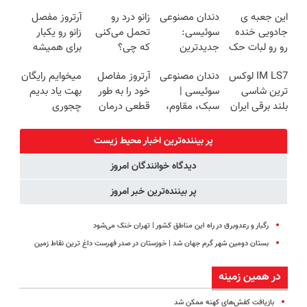
ترمیم کننده 23
میلیاردر شد.
پک سفید
زیبایی دندوناتو
این جعبه ی
دندان مصنوعی
زانو درد رو
آرتروز مفصل
روزه ساخت!
آموزش رایگان
کننده خانگی
برگردون
جادویی خنده
سوئیسی:
تحمل می‌کنی
زانو رو یکبار
(40%off)
رو رو لبات حک
جدیدترین
که چی؟
برای همیشه
میکنه
فناوری اروپا،
راه‌حلش
درمان کن!
IM LS7 لوکس
دندان مصنوعی
آرتروز مفاصل
میخوایم رایگان
خرید40%تخفیف
سبک و مقاوم |
همین‌جاست!
◗پرسش‌نامه◖
ترین شاسی
سوئیسی |
خود را به طور
بهت یاد بدیم
پرداخت قسطی
بلند برقی ایران
سبک، مقاوم،
قطعی درمان
چجوری
طبیعی! ویزیت
کنید!
پولدارشی! باور
رایگان+پرداخت
◗پرسش‌نامه◖
نداری امتحانش
پر بیننده‌ترین اخبار محیط زیست
اقساطی😍
مجانیه
دیدگاه خوانندگان امروز
پر بیننده‌ترین خبر امروز
رگبار و رعدوبرق در راه این مناطق کشور | تهران خنک می‌شود
بستان دومین شهر گرم جهان شد | خوزستان در صدر فهرست داغ‌ ترین نقاط زمین
در همین زمینه
بازیافت کفش‌های کهنه ممکن شد