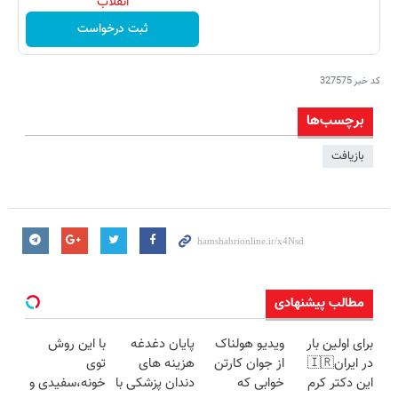
انقلاب
ثبت درخواست
کد خبر
327575
برچسب‌ها
بازیافت
مطالب پیشنهادی
برای اولین بار
ویدیو هولناک
پایان دغدغه
با این روش
در ایران🇮🇷
از جوان کارتن
هزینه های
توی
این دکتر کرم
خوابی که
دندان پزشکی با
خونه،سفیدی و