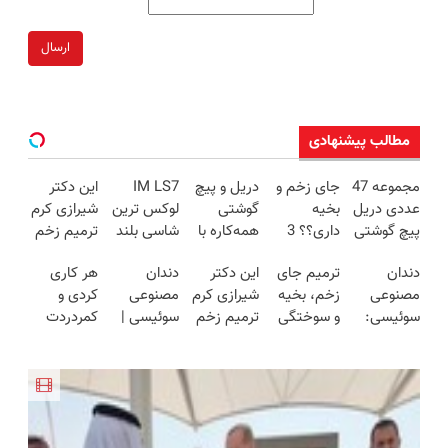
ارسال
مطالب پیشنهادی
مجموعه 47
جای زخم و
دریل و پیچ
IM LS7
این دکتر
عددی دریل
بخیه
گوشتی
لوکس ترین
شیرازی کرم
پیچ گوشتی
داری؟؟ 3
همه‌کاره با
شاسی بلند
ترمیم زخم
شارژی
هفته‌ای
گیربکس
برقی ایران
ایرانی را
دندان
ترمیم جای
این دکتر
دندان
هر کاری
(تخفیف به
محوش کن!
هوشمند ⚙️
ساخت!!!
مصنوعی
زخم، بخیه
شیرازی کرم
مصنوعی
کردی و
مدت
(نصف
سوئیسی:
و سوختگی
ترمیم زخم
سوئیسی |
کمردردت
محدود)
قیمت بازار
جدیدترین
فقط در 3
ایرانی را
سبک،
درمان نشد؟
🔥)
فناوری
هفته!!😍
ساخت!!!
مقاوم،
پر کردن
اروپا، سبک
طبیعی!
پرسشنامه و
و مقاوم |
ویزیت
دریافت راه
پرداخت
رایگان+پرداخت
حل