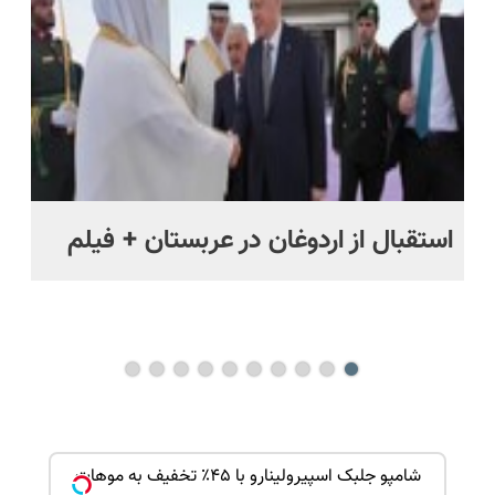
قسطی
اقساطی😍
استقبال از اردوغان در عربستان + فیلم
شا
باز
بک!
شامپو جلبک اسپیرولینارو با ۴۵٪ تخفیف به موهات