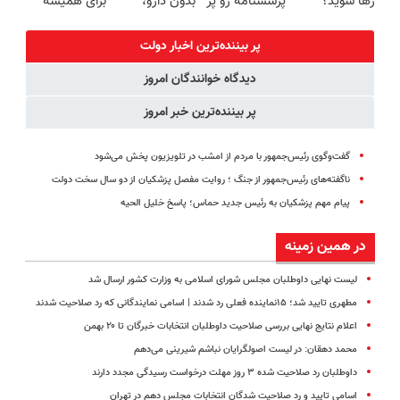
رها شوید؟
پرسشنامه رو پر
بدون دارو،
برای همیشه
(◂پرسش‌نامه
کنی!!
بدون جراحی!
درمان کن!
رو پرکن)
«فرم پر کن»
◗پرسش‌نامه◖
پر بیننده‌ترین اخبار دولت
دیدگاه خوانندگان امروز
پر بیننده‌ترین خبر امروز
گفت‌وگوی رئیس‌جمهور با مردم از امشب در تلویزیون پخش می‌شود
ناگفته‌های رئیس‌جمهور از جنگ ؛ روایت مفصل پزشکیان از دو سال سخت دولت
پیام مهم پزشکیان به رئیس جدید حماس؛ پاسخ خلیل الحیه
در همین زمینه
لیست نهایی داوطلبان مجلس شورای اسلامی به وزارت کشور ارسال شد
مطهری تایید شد؛ ۱۵نماینده فعلی رد شدند | اسامی نمایندگانی که رد صلاحیت شدند
اعلام نتایج نهایی بررسی صلاحیت داوطلبان انتخابات خبرگان تا ۲۰ بهمن
محمد دهقان: در لیست اصولگرایان نباشم شیرینی می‌دهم
داوطلبان رد صلاحیت شده ۳ روز مهلت درخواست رسیدگی مجدد دارند
اسامی تایید و رد صلاحیت شدگان انتخابات مجلس دهم در تهران