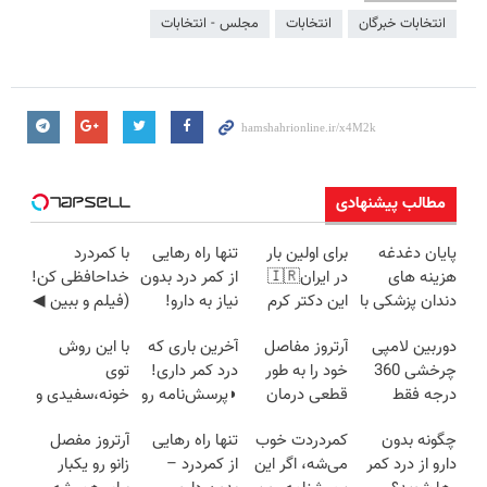
انتخابات خبرگان
انتخابات
مجلس - انتخابات
مطالب پیشنهادی
پایان دغدغه
برای اولین بار
تنها راه رهایی
با کمردرد
هزینه های
در ایران🇮🇷
از کمر درد بدون
خداحافظی کن!
دندان پزشکی با
این دکتر کرم
نیاز به دارو!
(فیلم و ببین ◀
پک سفید
ترمیم کننده 23
(◂پرسش‌نامه)
پرسش‌نامه رو
دوربین لامپی
آرتروز مفاصل
آخرین باری که
با این روش
کننده خانگی
روزه ساخت!
پرکن)
چرخشی 360
خود را به طور
درد کمر داری!
توی
درجه فقط
قطعی درمان
◗پرسش‌نامه رو
خونه،سفیدی و
امروز حراج شد
کنید!
پر کن◖
زیبایی دندوناتو
چگونه بدون
کمردردت خوب
تنها راه رهایی
آرتروز مفصل
🔥 پرداخت
◗پرسش‌نامه◖
برگردون
دارو از درد کمر
می‌شه، اگر این
از کمردرد –
زانو رو یکبار
درب منزل
(40%off)