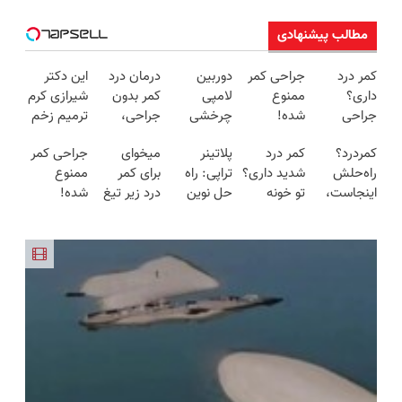
مطالب پیشنهادی
کمر درد
جراحی کمر
دوربین
درمان درد
این دکتر
داری؟
ممنوع
لامپی
کمر بدون
شیرازی کرم
جراحی
شده!
چرخشی
جراحی،
ترمیم زخم
نکنید❌ در
میخوای
360 درجه
تزریق ◀
ایرانی را
کمردرد؟
کمر درد
پلاتینر
میخوای
جراحی کمر
منزل
کمرت رو در
فقط امروز
پرسش‌نامه
ساخت!!!
راه‌حلش
شدید داری؟
تراپی: راه
برای کمر
ممنوع
درمانش کن
منزل درمان
حراج شد🔥
رو پر کن ▶
اینجاست،
تو خونه
حل نوین
درد زیر تیغ
شده!
(◂پرسش‌نامه)
کنی؟
پرداخت
نه توی
درمانش کن
برای کمردرد
جراحی
میخوای
((پرسش‌نامه))
درب منزل
داروخونه
(◂پرسش‌نامه
در منزل
بری؟!
کمرت رو در
رو پرکن)
شما
◗پرسش‌نامه
منزل درمان
رو پر کن◖
کنی؟
((پرسش‌نامه))