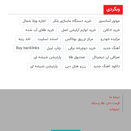
وبگردی
موتور آسانسور
خرید دستگاه ماساژور بلکر
اجاره ویلا شمال
خرید ادکلن
خرید لوازم آرایشی اصل
خرید طلای آب شده
مزایده خودرو
مرکز تزریق بوتاکس
استند تسلیت
اخذ رتبه
آهنگ جدید
خرید دوچرخه برقی
چاپ لیبل
Buy backlinks
صرافی ارز دیجیتال
صندوق طلا
پارتیشن شیشه ای
دانلود اهنگ جدید
رزرو هتل دبی
پارتیشن شیشه ای
درباره ما
قیمت دلار، طلا و سکه
تبلیغات