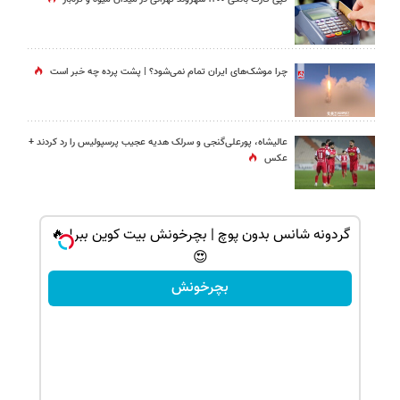
چرا موشک‌های ایران تمام نمی‌شود؟ | پشت پرده چه خبر است
عالیشاه، پورعلی‌گنجی و سرلک هدیه عجیب پرسپولیس را رد کردند +
عکس
ی کن ، گردونه
گردونه شانس بدون پوچ | بچرخونش بیت کوین ببر! 🔥
😍
بچرخونش