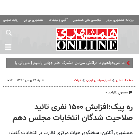
روزنامه همشهری امروز
نیازمندی های همشهری
آگهی و تبلیغات
همشهری تی وی
روابط عمومی ه
ما نمی‌خواهیم با مراکش میزبان مشترک جام جهانی باشیم |‌ میزبانی را
باید از آنها بگیرید
صفحه اصلی
اخبار سیاسی ایران
دولت
شنبه ۱۷ بهمن ۱۳۹۴ - ۱۰:۵۶
مجموع نظرات: ۰
ره پیک:افزایش ۱۵۰۰ نفری تائید
صلاحیت شدگان انتخابات مجلس دهم
همشهری آنلاین: سخنگوی هیات مرکزی نظارت بر انتخابات گفت: