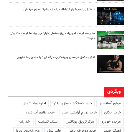
سانترال یا ویپ؟ راز ارتباطات پایدار در شرکت‌های حرفه‌ای
مقایسه قیمت تجهیزات برق صنعتی بازار؛ چرا برندها قیمت متفاوتی
دارند؟
نقش مکمل در مسیر ورزشکاران حرفه ای ؛ با حضور رضا علیپور
وبگردی
موتور آسانسور
خرید دستگاه ماساژور بلکر
اجاره ویلا شمال
خرید ادکلن
خرید لوازم آرایشی اصل
خرید طلای آب شده
مزایده خودرو
مرکز تزریق بوتاکس
استند تسلیت
اخذ رتبه
آهنگ جدید
خرید دوچرخه برقی
چاپ لیبل
Buy backlinks