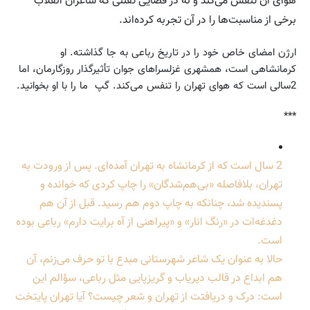
هوای آن تنفس می‌کند و نه در فضایی تفننی که شاعران انقلاب
برخی از مناسبت‌ها را در آن تجربه کرده‌اند.
ارژن امضای خاص خود را در تاریخ رباعی به جا گذاشته. او
کرمانشاهی است، همشهری غزلسراهای جوان تأثیرگذار روزگارمان، اما
2سالی است که هوای تهران را تنفس می‌کند. گپ ما را با او بخوانید.
***
‌2 سال است که از کرمانشاه به تهران آمده‌ای. پس از ورودت به
تهران، بلافاصله «بی‌هم‌شدگان» را چاپ کردی که خوانده و
پسندیده شد، چنانکه به چاپ دوم هم رسید. قبل از آن هم
دغدغه‌ات در «رنگ انار» و «پیراهنی از آه برایت دارم» رباعی بوده
است.
حالا به عنوان یک شاعر شهرستانی مبدع با تو حرف می‌زنم، آن
هم ابداع در قالب دیریاب و گریزپایی مثل رباعی، سؤالم این
است: درک و دریافتت از تهران و شعر چیست؟ آیا تهران پایتخت