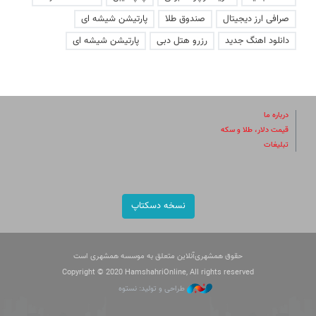
صرافی ارز دیجیتال
صندوق طلا
پارتیشن شیشه ای
دانلود اهنگ جدید
رزرو هتل دبی
پارتیشن شیشه ای
درباره ما
قیمت دلار، طلا و سکه
تبلیغات
نسخه دسکتاپ
حقوق همشهری‌آنلاین متعلق به موسسه همشهری است
Copyright © 2020 HamshahriOnline, All rights reserved
طراحی و تولید: نستوه