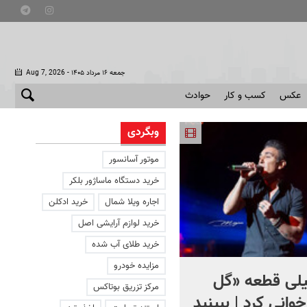
- جمعه ۱۶ مرداد ۱۴۰۵
Aug 7, 2026
عکس
کسب و کار
حوادث
وبگردی
موتور آسانسور
خرید دستگاه ماساژور بلکر
اجاره ویلا شمال
خرید ادکلن
خرید لوازم آرایشی اصل
خرید طلای آب شده
مزایده خودرو
یلی قطعه «گل
آمیتاب باچان به ایران می‌آید
مرکز تزریق بوتاکس
خوانی کرد | ببینید
+ فیلم