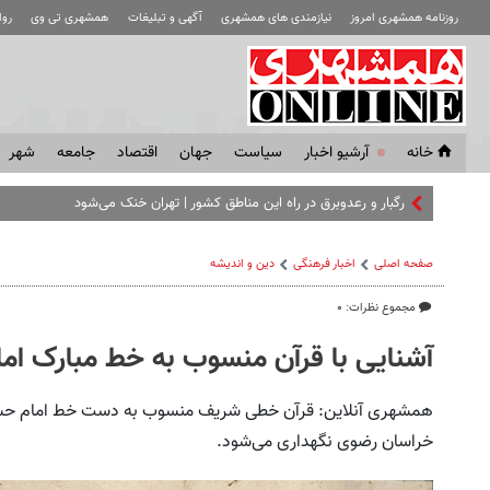
روزنامه همشهری امروز
نیازمندی های همشهری
آگهی و تبلیغات
همشهری تی وی
رو
خانه
آرشیو اخبار
سياست
جهان
اقتصاد
جامعه
شهر
رگبار و رعدوبرق در راه این مناطق کشور | تهران خنک می‌شود
صفحه اصلی
اخبار فرهنگی
دین و اندیشه
مجموع نظرات: ۰
آشنایی با قرآن منسوب به خط مبارک ام
همشهری آنلاین: قرآن خطی شریف منسوب به دست خط امام حسن 
خراسان رضوی نگهداری می‌شود.