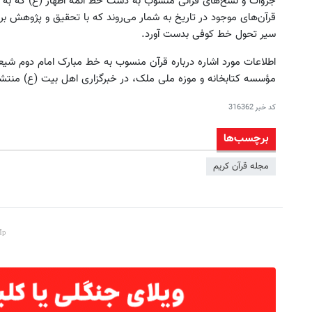
جزوات و نسخ‌های قرآنی منسوب به دست خط ائمه اطهار (ع) که به 
قرآن‌های موجود در تاریخ به شمار می‌روند که با تحقیق و پژوهش بر
سیر تحول خط کوفی بدست آورد.
اطلاعات مورد اشاره درباره قرآن منسوب به خط مبارک امام دوم شی
مؤسسه کتابخانه و موزه ملی ملک، در خبرگزاری اهل‌ بیت (ع) منت
کد خبر
316362
برچسب‌ها
مجله قرآن کریم