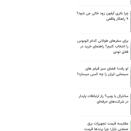
چرا باتری آیفون زود خالی می شود؟
۹ راهکار واقعی
برای سفرهای طولانی کدام اتوبوس
را انتخاب کنیم؟ راهنمای خرید در
فلای تودی
لو رفت! فضای سبز فیلم های
سینمایی ایران را چه کسی میسازد؟
سانترال یا ویپ؟ راز ارتباطات پایدار
در شرکت‌های حرفه‌ای
مقایسه قیمت تجهیزات برق
صنعتی بازار؛ چرا برندها قیمت