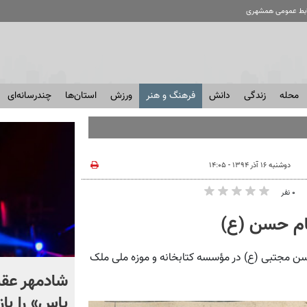
ابط عمومی همشهری
محله
زندگی
دانش
فرهنگ و هنر
ورزش
استان‌ها
چندرسانه‌ای
دوشنبه ۱۶ آذر ۱۳۹۴ - ۱۴:۰۵
۰ نفر
ام حسن (ع)
مجتبی (ع) در مؤسسه کتابخانه و موزه ملی ملک
معدن طلا منفجر شد؛ ۱۶ نفر
شادمهر عق
مجروح شدند + فیلم
یاس» را باز