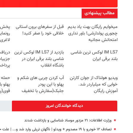
مطالب پیشنهادی
میخوایم رایگان بهت یاد بدیم
قبل از سفرهای برون استانی
چجوری پولدارشی! باور نداری
خلافی خود را صفر کنید!
رونمای
امتحانش مجانیه
لاغری
IM LS7 لوکس ترین شاسی
بازدید از IM LS7 لوکس ترین
بلند برقی ایران
شاسی بلند برقی ایران در
جزییات
باشگاه انقلاب
پرداخ
ویدیو هولناک از جوان کارتن
آب کردن چربی های شکم و
حمله 
خوابی که میلیاردر شد.
پهلو با این پودر
پهلو ب
آموزش رایگان
جلبک(سفارش با تخفیف
قوی(پ
ویژه)
سبز45%تخفیف)
دیدگاه خوانندگان امروز
وزارت اطلاعات: ۲۱ مزدور موساد شناسایی و بازداشت شدند
تصادف ۱۲ خودرو با ۱۹ مصدوم + ویدئو | ناگهان تریلی وارد شد و... | علت حادثه در دست بررسی است