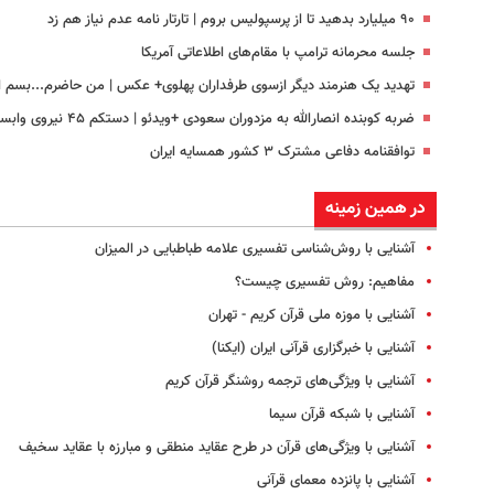
۹۰ میلیارد بدهید تا از پرسپولیس بروم | تارتار نامه عدم نیاز هم زد
جلسه محرمانه ترامپ با مقام‌های اطلاعاتی آمریکا
تهدید یک هنرمند دیگر ازسوی طرفداران پهلوی+ عکس | من حاضرم...بسم ال
ضربه کوبنده انصارالله به مزدوران سعودی +ویدئو | دستکم ۴۵ نیروی وابسته به عربستان کشته شدند
توافقنامه دفاعی مشترک ۳ کشور همسایه ایران
در همین زمینه
آشنایی با روش‌شناسی تفسیری علامه طباطبایی در المیزان
مفاهیم: روش تفسیری چیست؟
آشنایی با موزه ملی قرآن کریم - تهران
آشنایی با خبرگزاری قرآنی ایران (ایکنا)
آشنایی با ویژگی‌های ترجمه روشنگر قرآن کریم
آشنایی با شبکه قرآن سیما
آشنایی با ویژگی‌های قرآن در طرح عقاید منطقی و مبارزه با عقاید سخیف
آشنایی با پانزده معمای قرآنی