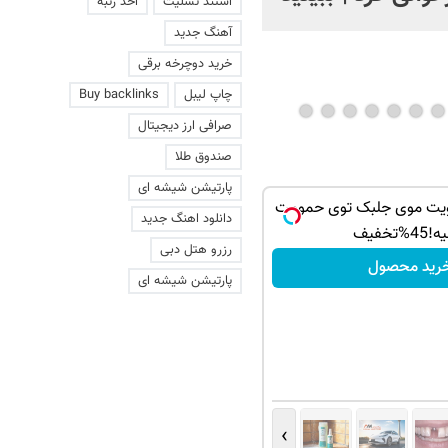
استند تسلیت
اخذ رتبه
آهنگ جدید
خرید دوچرخه برقی
چاپ لیبل
Buy backlinks
صرافی ارز دیجیتال
صندوق طلا
پارتیشن شیشه ای
ویت موی جلبک توی حمومت
دانلود اهنگ جدید
4%تخفیف
رزرو هتل دبی
رید محصول
پارتیشن شیشه ای
›