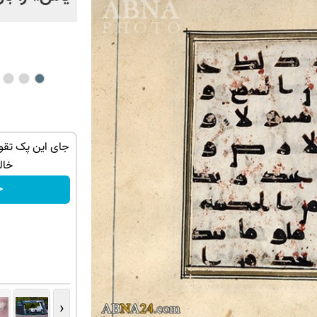
ان سر بزنید
بازدید از IM LS7 لوکس ترین شاسی بلند
جای این پک تق
برقی ایران در باشگاه انقلاب
خالیه!5
ثبت درخواست
خ
‹