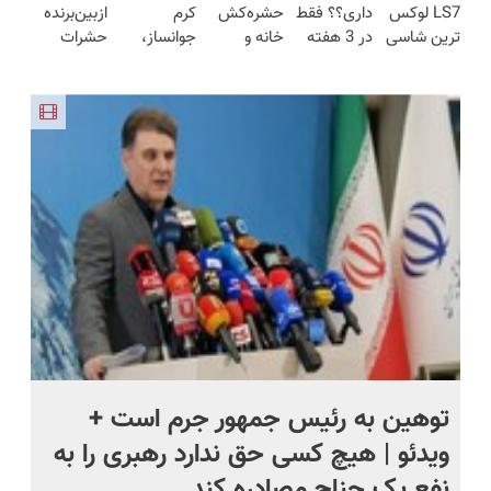
LS7 لوکس
داری؟؟ فقط
حشره‌کش
کرم
ازبین‌برنده
محیط
کارمزد!
انگار20سال
لباس در
ترین شاسی
در 3 هفته
خانه و
جوانساز،
حشرات
زیست و با
جوون شدی
مقابل بید
بلند برقی
ترمیمش
گیاهان
پوستت رو
رختخواب،
محافظت
🔥لینک
ایران در
کن!😍
خانگی،
دوباره
مناسب برای
طبیعی
خرید
باشگاه
نابودکننده
بساز(خرید
مقابله با
انقلاب
انواع
با تخفیف
انواع ساس
حشرات
ویژه)
خانگی و
آفات
توهین به رئیس جمهور جرم است +
نم
ویدئو | هیچ کسی حق ندارد رهبری را به
را
نفع یک جناح مصادره کند
جن