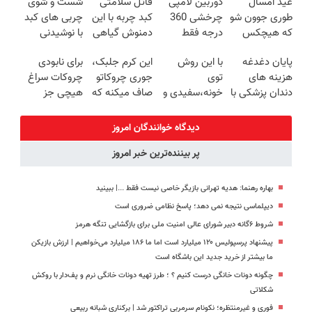
عید امسال
دوربین لامپی
قاتل سلامتی
شست و شوی
روزه ساخت!
20سال جوون
طوری جوون شو
چرخشی 360
کبد چربه با این
چربی های کبد
شدی🔥
که هیچکس
درجه فقط
دمنوش گیاهی
با نوشیدنی
نشناستت
امروز حراج شد
کبدتو بیمه کن
گیاهی(55%تخفیف)
پایان دغدغه
با این روش
این کرم جلبک،
برای نابودی
🔥 پرداخت
هزینه های
توی
جوری چروکاتو
چروکات سراغ
درب منزل
دندان پزشکی با
خونه،سفیدی و
صاف میکنه که
هیچی جز
پک سفید
زیبایی دندوناتو
انگار بوتاکس
جوانساز جلبک
کننده خانگی
برگردون
کردی!(تخفیف
نرو(تخفیف40%)
دیدگاه خوانندگان امروز
(40%off)
ویژه)
پر بیننده‌ترین خبر امروز
بهاره رهنما: هدیه تهرانی بازیگر خاصی نیست فقط ...|‌ ببینید
دیپلماسی نتیجه‌ نمی دهد؛ پاسخ نظامی ضروری است
شروط ۶گانه دبیر شورای عالی امنیت ملی برای بازگشایی تنگه هرمز
پیشنهاد پرسپولیس ۱۲۰ میلیارد است اما ما ۱۸۶ میلیارد می‌خواهیم | ارزش بازیکن
ما بیشتر از خرید جدید این باشگاه است
چگونه دونات خانگی درست کنیم ؟ ؛ طرز تهیه دونات خانگی نرم و پف‌دار با روکش
شکلاتی
فوری و غیرمنتظره؛‌ نکونام سرمربی تراکتور شد | برکناری شبانه ربیعی