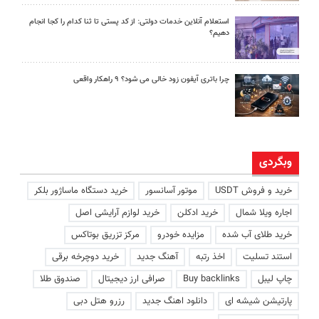
استعلام آنلاین خدمات دولتی: از کد پستی تا ثنا کدام را کجا انجام
دهیم؟
چرا باتری آیفون زود خالی می شود؟ ۹ راهکار واقعی
وبگردی
خرید و فروش USDT
موتور آسانسور
خرید دستگاه ماساژور بلکر
اجاره ویلا شمال
خرید ادکلن
خرید لوازم آرایشی اصل
خرید طلای آب شده
مزایده خودرو
مرکز تزریق بوتاکس
استند تسلیت
اخذ رتبه
آهنگ جدید
خرید دوچرخه برقی
چاپ لیبل
Buy backlinks
صرافی ارز دیجیتال
صندوق طلا
پارتیشن شیشه ای
دانلود اهنگ جدید
رزرو هتل دبی