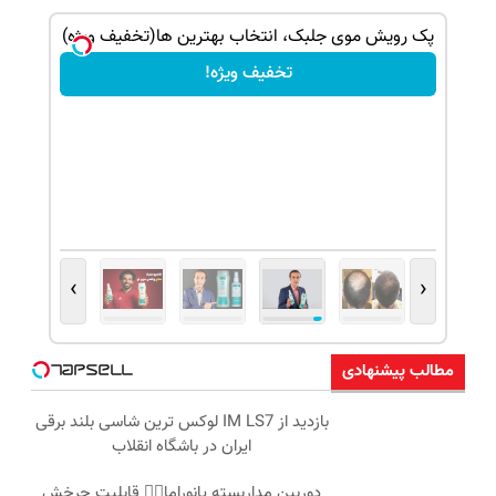
ک جهت
پک رویش موی جلبک، انتخاب بهترین ها(تخفیف ویژه)
تخفیف ویژه!
›
‹
مطالب پیشنهادی
بازدید از IM LS7 لوکس ترین شاسی بلند برقی
ایران در باشگاه انقلاب
دوربین مداربسته پانوراما👈🏻 قابلیت چرخش