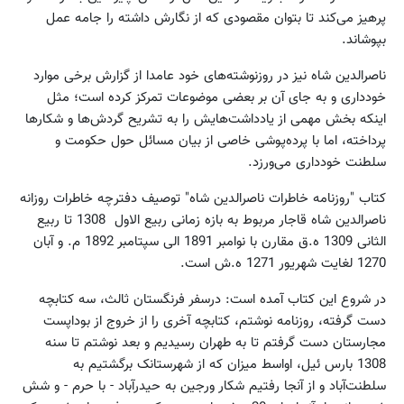
پرهیز می‌کند تا بتوان مقصودی که از نگارش داشته را جامه عمل
بپوشاند.
ناصرالدین شاه نیز در روزنوشته‌های خود عامدا از گزارش برخی موارد
خودداری و به جای آن بر بعضی موضوعات تمرکز کرده است؛ مثل
اینکه بخش مهمی از یادداشت‌هایش را به تشریح گردش‌ها و شکارها
پرداخته، اما با پرده‌پوشی خاصی از بیان مسائل حول حکومت و
سلطنت خودداری می‌ورزد.
کتاب "روزنامه خاطرات ناصرالدین شاه" توصیف دفترچه خاطرات روزانه
ناصرالدین شاه قاجار مربوط به بازه زمانی ربیع الاول 1308 تا ربیع
الثانی 1309 ه.ق مقارن با نوامبر 1891 الی سپتامبر 1892 م. و آبان
1270 لغایت شهریور 1271 ه.ش است.
در شروع این کتاب آمده است: درسفر فرنگستان ثالث، سه کتابچه
دست‌ گرفته، روزنامه نوشتم، کتابچه آخری را از خروج از بوداپست
مجارستان دست گرفتم تا به طهران رسیدیم و بعد نوشتم تا سنه
1308 بارس ئیل، اواسط میزان که از شهرستانک برگشتیم به
سلطنت‌آباد و از آنجا رفتیم شکار ورجین به حیدرآباد - با حرم - و شش