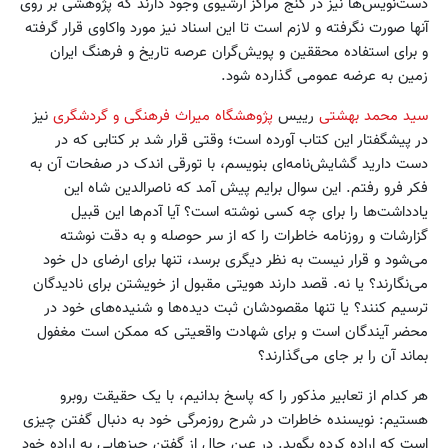
دست‌نویس‌ها نیز در کنج مراکز آرشیوی وجود دارند که پژوهشی بر روی
آنها صورت نگرفته و لازم است تا این اسناد نیز مورد واکاوی قرار گرفته
و برای استفاده محققین و پویش‌گران عرصه تاریخ و فرهنگ ایران
زمین به عرضه عمومی گذارده شود.
سید محمد بهشتی
رییس
پژوهشگاه میراث فرهنگی و گردشگری
نیز
در پیشگفتار این کتاب آورده است؛ وقتی قرار شد بر کتابی که در
دست دارید گشایش‌نامه‌ای بنویسم، با تورقی اندک در صفحات آن به
فکر فرو رفتم. این سوال برایم پیش آمد که ناصرالدین شاه این
یادداشت‌ها را برای چه کسی نوشته است؟ آیا آدم‌ها این قبیل
گزارشات و روزنامه خاطرات را که از سر حوصله و به دقت نوشته
می‌شود و قرار نیست به نظر دیگری برسد، تنها برای ارضای دل خود
می‌نگارند؟ یا نه. قصد دارند هویتی مقبول از خویشتن برای نادیدگان
ترسیم کنند؟ یا تنها مقصودشان ثبت دیده‌ها و شنیده‌های خود در
محضر آیندگان است و برای شهادت واقعیتی که ممکن است مغفول
بماند آن را بر جای می‌گذارند؟
هر کدام از تعابیر مذکور را که پاسخ بدانیم، با یک حقیقت روبرو
هستیم: نویسنده خاطرات در شرح روزمرگی خود به دنبال گفتن چیزی
است که اراده کرده بگوید. در عین حال از گفتن چیزهایی به اراده خود