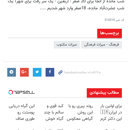
شب مانده از آنجا برای 20 صفر - اربعین - یک سر رفت برای شهر؛ یک
شب عشرت‌آباد مانده، 18صفر وارد شهر شدیم ....
کد خبر
314310
برچسب‌ها
فرهنگ - میراث فرهنگی
میراث مکتوب
مطالب پیشنهادی
برای اولین بار
روند پیری رو با
کبد قوی و
این گیاه دریایی
در ایران🇮🇷
این روش
سالم با چند
پوستت رو
این دکتر کرم
گیاهی معکوس
گیاه خوش
طوری صاف
ترمیم کننده 23
کن
طعم
میکنه انگار