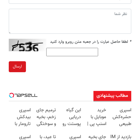
*
لطفا حاصل عبارت را در جعبه متن روبرو وارد کنید
ارسال
مطالب پیشنهادی
اسپری
خرید
این گیاه
ترمیم جای
اسپری
حشره‌کش
موبایل با
دریایی
زخم، بخیه
بیدکش
طبیعی
اسنپ پی |
پوستت رو
و سوختگی
تارومار با
تارومار
در ۴ قسط
طوری صاف
فقط در 3
اثرفوری ،
بازدید از IM
جای بخیه
اسپری
تا عید، با
اسپری
سازگار با
بدون سود و
میکنه
هفته!!😍
محافظ