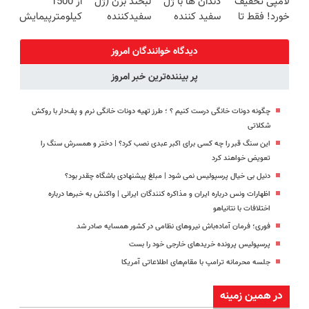
لامپی تخفیف
دندان ها با ژل
لبخند بزن (ژل
از 1500
(40%off)
داریم!😍 | 📍
اقساطی😍
خورد! فقط تا
سفید کننده
سفیدکننده
کیلومترپیمایش
تهران
آخر امروز 🔥
دندان!
دندان40%تخفیف)
با یکبار شارژ
خرید40%تخفیف
دیدگاه خوانندگان امروز
پر بیننده‌ترین خبر امروز
چگونه دونات خانگی درست کنیم ؟ ؛ طرز تهیه دونات خانگی نرم و پف‌دار با روکش
شکلاتی
این سنگ قبر را چه کسی برای اکبر عبدی نصب کرد؟ | دختر و همسرش سنگ را
تعویض خواهند کرد
دنیل بی خیال پرسپولیس نمی شود | مبلغ پیشنهادی باشگاه چقدر بود؟
اظهارات ونس درباره ایران و مذاکره کنندگان ایرانی | واکنش به خبرها درباره
اختلافات با نتانیاهو
فوری؛ فرمان آماده‌باش نیروهای نظامی در کشور همسایه صادر شد
پرسپولیس پرونده خریدهای خارجی خود را بست
جلسه محرمانه ترامپ با مقام‌های اطلاعاتی آمریکا
در همین زمینه