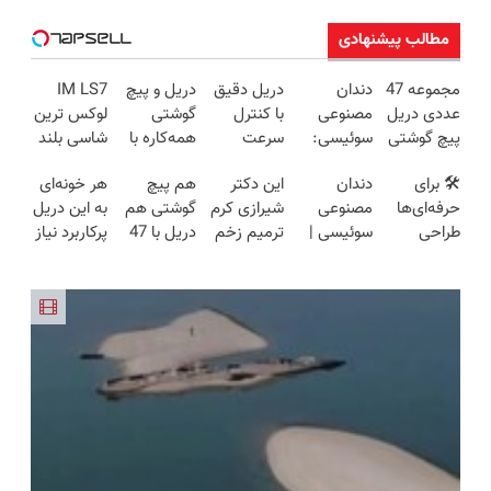
مطالب پیشنهادی
مجموعه 47
دندان
دریل دقیق
دریل و پیچ
IM LS7
عددی دریل
مصنوعی
با کنترل
گوشتی
لوکس ترین
پیچ گوشتی
سوئیسی:
سرعت
همه‌کاره با
شاسی بلند
شارژی
جدیدترین
اتوماتیک 🎯
گیربکس
برقی ایران
🛠️ برای
دندان
این دکتر
هم پیچ
هر خونه‌ای
(تخفیف به
فناوری
(مجموعه
هوشمند ⚙️
حرفه‌ای‌ها
مصنوعی
شیرازی کرم
گوشتی هم
به این دریل
مدت
اروپا، سبک
47عددی +
(نصف
طراحی
سوئیسی |
ترمیم زخم
دریل با 47
پرکاربرد نیاز
محدود)
و مقاوم |
تخفیف
قیمت بازار
شده، برای
سبک،
ایرانی را
تیکه
داره😍 با
پرداخت
ویژه)
🔥)
همه قابل
مقاوم،
ساخت!!!
کاربردی! تا
تخفیف بخر
قسطی
استفاده‌ست!
طبیعی!
تخفیف داره
😉👌🏻
ویزیت
بخرش!🔥
رایگان+پرداخت
اقساطی😍