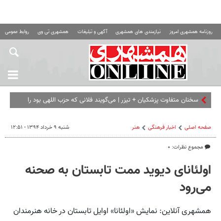
روزنامه همشهری امروز
نیازمندی های همشهری
آگهی و تبلیغات
همشهری تی وی
روابط عمومی ه
سخنان متفاوت پزشکیان + تیزر | می‌گویند فلانی که حزب اللهی بود را
برداشته ای... | امشب ببینید
صفحه اصلی
اخبار فرهنگی
هنر
شنبه ۹ خرداد ۱۳۹۴ - ۱۲:۵۱
مجموع نظرات: ۰
اولئانای دیوید ممت تابستان به صحنه
می‌رود
همشهری آنلاین: نمایش «اولئانا» اوایل تابستان در خانه هنرمندان