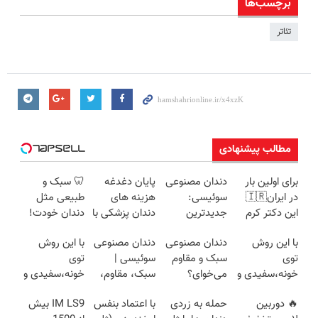
برچسب‌ها
تئاتر
مطالب پیشنهادی
برای اولین بار
دندان مصنوعی
پایان دغدغه
🦷 سبک و
در ایران🇮🇷
سوئیسی:
هزینه های
طبیعی مثل
این دکتر کرم
جدیدترین
دندان پزشکی با
دندان خودت!
ترمیم کننده 23
فناوری اروپا،
پک سفید
نصب آسان و
با این روش
دندان مصنوعی
دندان مصنوعی
با این روش
روزه ساخت!
سبک و مقاوم |
کننده خانگی
پرداخت
توی
سبک و مقاوم
سوئیسی |
توی
پرداخت قسطی
اقساطی 💳 📍
خونه،سفیدی و
می‌خوای؟
سبک، مقاوم،
خونه،سفیدی و
تهران
زیبایی دندوناتو
پرداخت
طبیعی! ویزیت
زیبایی دندوناتو
🔥 دوربین
حمله به زردی
با اعتماد بنفس
IM LS9 بیش
برگردون
اقساطی هم
رایگان+پرداخت
برگردون(40%off)