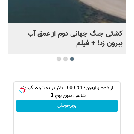
.
کشتی‌ جنگ جهانی دوم از عمق آب
اف
بیرون زد! + فیلم
ما
شانس بدون پوچ، از آیفون17تا PS5 و طلای
از PS5 و آیفون17 تا 1000 دلار برنده شو🔥 گردونه
شانس بدون پوچ 💥
بچرخونش