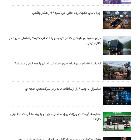
چرا باتری آیفون زود خالی می شود؟ ۹ راهکار واقعی
برای سفرهای طولانی کدام اتوبوس را انتخاب کنیم؟ راهنمای خرید در
فلای تودی
لو رفت! فضای سبز فیلم های سینمایی ایران را چه کسی میسازد؟
سانترال یا ویپ؟ راز ارتباطات پایدار در شرکت‌های حرفه‌ای
مقایسه قیمت تجهیزات برق صنعتی بازار؛ چرا برندها قیمت متفاوتی
دارند؟
نقش مکمل در مسیر ورزشکاران حرفه ای ؛ با حضور رضا علیپور