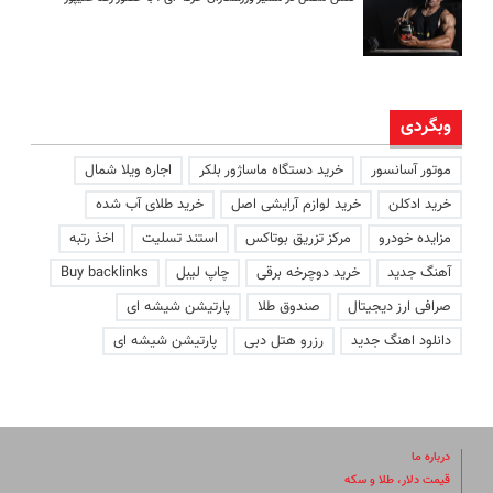
وبگردی
موتور آسانسور
خرید دستگاه ماساژور بلکر
اجاره ویلا شمال
خرید ادکلن
خرید لوازم آرایشی اصل
خرید طلای آب شده
مزایده خودرو
مرکز تزریق بوتاکس
استند تسلیت
اخذ رتبه
آهنگ جدید
خرید دوچرخه برقی
چاپ لیبل
Buy backlinks
صرافی ارز دیجیتال
صندوق طلا
پارتیشن شیشه ای
دانلود اهنگ جدید
رزرو هتل دبی
پارتیشن شیشه ای
درباره ما
قیمت دلار، طلا و سکه