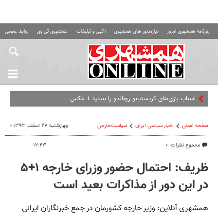
روزنامه همشهری امروز
نیازمندی های همشهری
آگهی و تبلیغات
همشهری تی وی
روابط عمومی ه
اسباب‌ بازی‌های کریستیانو رونالدو را ببینید + عکس
صفحه اصلی
اخبار سیاسی ایران
سیاست‌خارجی
چهارشنبه ۲۷ اسفند ۱۳۹۳ -
مجموع نظرات: ۰
۱۲:۴۳
ظریف: احتمال حضور وزرای خارجه ۱+۵
در این دور از مذاکرات بعید است
همشهری آنلاین: وزیر خارجه کشورمان در جمع خبرنگاران ایرانی