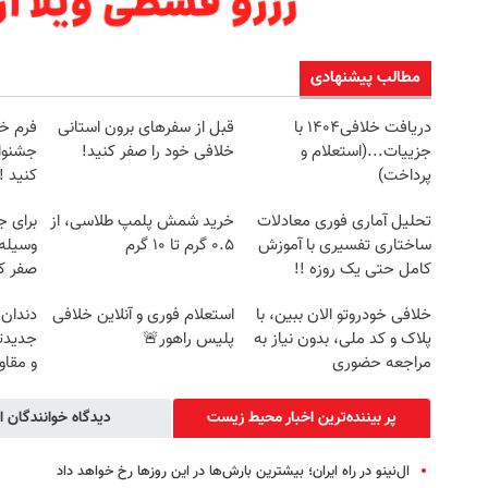
مطالب پیشنهادی
دریافت خلافی۱۴۰۴ با
قبل از سفرهای برون استانی
فرم خو
جزییات...(استعلام و
خلافی خود را صفر کنید!
جشنوار
پرداخت)
کنید ! | ف
تحلیل آماری فوری معادلات
خرید شمش پلمپ طلاسی، از
برای ج
ساختاری تفسیری با آموزش
۰.۵ گرم تا ۱۰ گرم
وسیله 
کامل حتی یک روزه !!
صفر کن
خلافی خودروتو الان ببین، با
استعلام فوری و آنلاین خلافی
دندان
پلاک و کد ملی، بدون نیاز به
پلیس راهور🚨
جدیدتر
مراجعه حضوری
و مقا
پر بیننده‌ترین اخبار محیط زیست
دیدگاه خوانندگان ا
ال‌نینو در راه ایران؛ بیشترین بارش‌ها در این روزها رخ خواهد داد