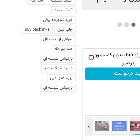
استند تسلیت
اخذ رتبه
عاشقانه با یک زن
آهنگ جدید
خرید دوچرخه برقی
چاپ لیبل
Buy backlinks
صرافی ارز دیجیتال
صندوق طلا
فروش راحت پژو ۲۰6، بدون کمیسیون و
پارتیشن شیشه ای
دردسر
دانلود اهنگ جدید
بت درخواست
رزرو هتل دبی
پارتیشن شیشه ای
›