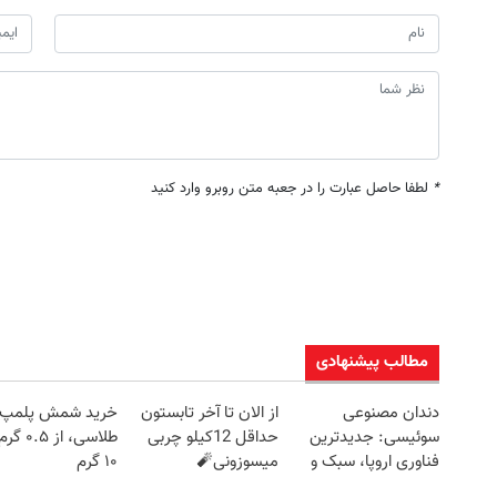
*
لطفا حاصل عبارت را در جعبه متن روبرو وارد کنید
مطالب پیشنهادی
دندان مصنوعی
از الان تا آخر تابستون
خرید شمش پلمپ
سوئیسی: جدیدترین
حداقل 12کیلو چربی
طلاسی، از ۰.۵
فناوری اروپا، سبک و
میسوزونی🧨
۱۰ گرم
مقاوم | پرداخت قسطی