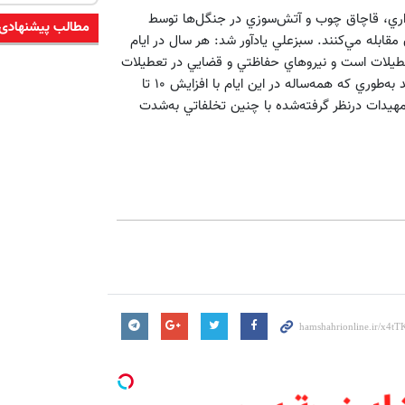
خواري، قاچاق چوب و آتش‌سوزي در جنگل‌ها توسط
مطالب پیشنهادی
 مقابله مي‌كنند. سبزعلي يادآور شد: هر سال در ايام
 تعطيلات است و نيروهاي حفاظتي و قضايي در تعطيلات
به‌سرمي‌برند، اقدام به تصرف اراضي ملي در بسياري از مناطق مي‌كنند به‌طوري كه همه‌ساله در اين ايام با افزايش ۱۰ تا
هيدات درنظر گرفته‌شده با چنين تخلفاتي به‌شدت