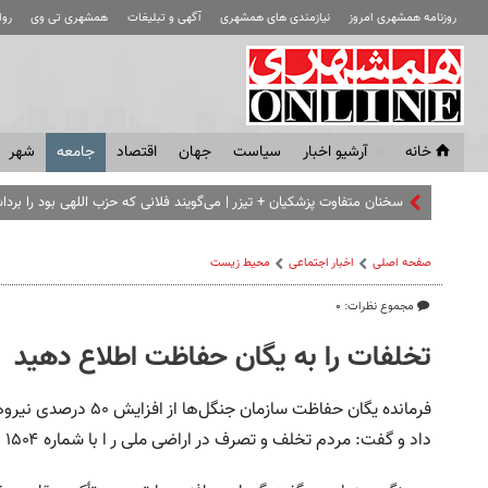
روزنامه همشهری امروز
نیازمندی های همشهری
آگهی و تبلیغات
همشهری تی وی
رو
خانه
آرشیو اخبار
سياست
جهان
اقتصاد
جامعه
شهر
سخنان متفاوت پزشکیان + تیزر | می‌گویند فلانی که حزب اللهی بود را بردا
صفحه اصلی
اخبار اجتماعی
محیط زیست
مجموع نظرات: ۰
تخلفات را به یگان حفاظت اطلاع دهید
فرمانده یگان حفاظت ساز
داد و گفت: مردم تخلف و تصرف در اراضی ملی ر ا با شماره ۱۵۰۴ اطلاع بدهند.