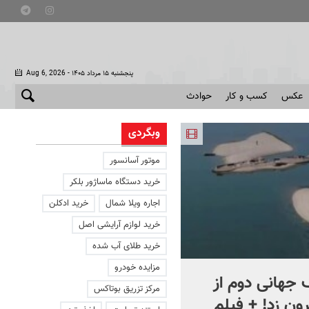
- پنجشنبه ۱۵ مرداد ۱۴۰۵
Aug 6, 2026
عکس
کسب و کار
حوادث
وبگردی
موتور آسانسور
خرید دستگاه ماساژور بلکر
اجاره ویلا شمال
خرید ادکلن
خرید لوازم آرایشی اصل
خرید طلای آب شده
مزایده خودرو
جهانی دوم از
افشای اطلاعات برای ترور
مرکز تزریق بوتاکس
ون زد! + فیلم
بارون ترامپ | ماجرای قرار