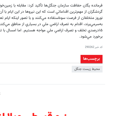
فرمانده يگان حفاظت سازمان جنگل‌ها تأكيد كرد: مقابله با زمين‌
گردشگران از مهم‌ترين اقداماتي است كه اين نيروها در اين ايام با آن
نوروز متخلفان از فرصت سوءاستفاده مي‌كنند و با تصور اينكه ايام
۱۵درصدي تخلف و تصرف اراضي ملي مواجه هستيم. اما امسال با تم
برخورد مي‌شود.
کد خبر
290262
برچسب‌ها
محیط زیست جنگل