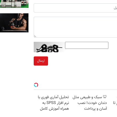
ارسال
🦷 سبک و طبیعی مثل
تحلیل آماری فوری با
 گرم تا
دندان خودت! نصب
نرم افزار SPSS به
آسان و پرداخت
همراه آموزش کامل
اقساطی 💳 📍 تهران
حتی یک روزه !!