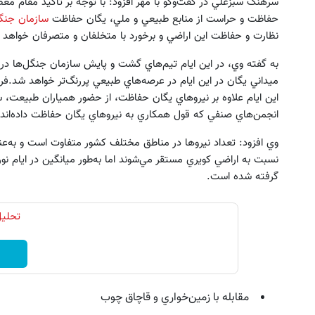
سرهنگ سبزعلي در گفت‌وگو با مهر افزود: با توجه بر تأكيد مقام مع
حفاظت و حراست از منابع طبيعي و ملي، يگان حفاظت
سازمان جنگل
نظارت و حفاظت اين اراضي و برخورد با متخلفان و متصرفان خواهد
به گفته وي، در اين ايام تيم‌هاي گشت و پايش سازمان جنگل‌ها د
ميداني يگان در اين ايام در عرصه‌هاي طبيعي پررنگ‌تر خواهد شد.ف
اين ايام علاوه بر نيروهاي يگان حفاظت، از حضور همياران طبيعت، سا
انجمن‌هاي صنفي كه قول همكاري به نيرو‌هاي يگان حفاظت داده‌اند، 
ای پت، تشویقی، اسباب‌بازی و لوازم
فرم خود را در بزرگترین جشنوار
بهداشتی را با تخفیف تهیه کنید
تهران پر کنید ! | فقط ۲۵ میلیون
وي افزود: تعداد نيروها در مناطق مختلف كشور متفاوت است و به‌عن
مشاهده محصولات
رزرورایگان نوبت
گرفته شده است.
مقابله با زمين‌خواري و قاچاق چوب