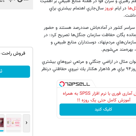
ظم رهبري و سران قوا در هفته منابع طبيعي بر اهميت
‌ها
در ايام
نوروز
سال‌جاري اهتمام بيشتري براي
 داشت.
ر سراسر كشور در آماده‌باش صددرصد هستند و حضور
رمانده يگان حفاظت سازمان جنگل‌ها تصريح كرد: در
زمان‌هاي مردم‌نهاد، دوستداران منابع طبيعي و
بهره‌مند مي‌شويم.
ه ایمپلنت
رشد فروشگاهت از اینجا شروع می‌شه، برای
درآمد بیشتر، آماده‌ای؟
وان مثال در اراضي جنگلي و مرتعي نيروهاي بيشتري
نسبت به اراضي كويري مستقر مي‌شوند اما به‌طور ميانگين در ايام نوروز۹۴ براي هر ۱۵هزار هكتار يك نيروي حفاظتي درنظر
فروشنده شو
ث
تحلیل آماری فوری با نرم افزار SPSS به همراه
آموزش کامل حتی یک روزه !!
کلیک کنید
‹