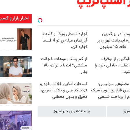
اخبار بازار و کسب
د را در بزرگترین
اجاره‌ قسطی ویلا! از کلبه تا
ه ایمپلنت تهران پر
آپارتمان مبله رو تو 4 قسط
قط ۲۵ میلیون
اجاره کن.
لوگیری از توقیف
از کم پشتی موهات خجالت
نقلیه، خلافی خود را
میکشی؟ اینجا با تراکم بالا
ید!
بکار
 مصنوعی سوئیسی:
استعلام آنلاین خلافی خودرو
ین فناوری اروپا، سبک
👈با کد ملی و پلاک، سریع،
وم | پرداخت قسطی
دقیق و بدون معطلی
مروز
پر بیننده‌ترین خبر امروز