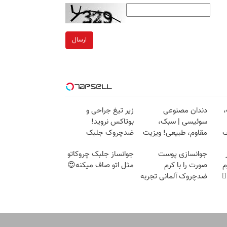
ارسال
،
دندان مصنوعی
زیر تیغ جراحی و
سوئیسی | سبک،
بوتاکس نروید!
ف
مقاوم، طبیعی! ویزیت
ضدچروک جلبک
رایگان+پرداخت
با40%تخفیف
جوانسازی پوست
جوانساز جلبک چروکاتو
اقساطی😍
م
صورت را با کرم
مثل اتو صاف میکنه😍
ضدچروک آلمانی تجربه
کنید!