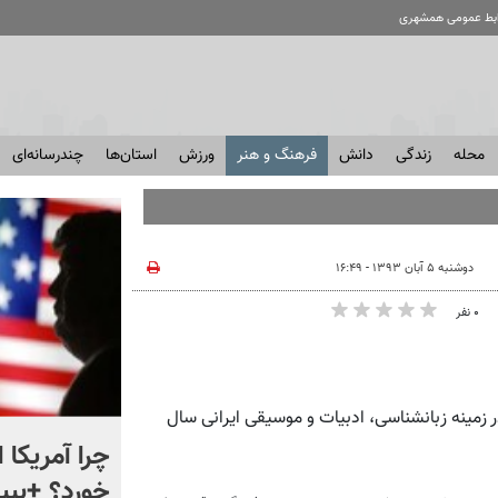
ابط عمومی همشهری
محله
زندگی
دانش
فرهنگ و هنر
ورزش
استان‌ها
چندرسانه‌ای
دوشنبه ۵ آبان ۱۳۹۳ - ۱۶:۴۹
۰ نفر
 زمینه زبانشناسی، ادبیات و موسیقی ایرانی سال
ماجرای نقشه های جدید در
چرا آمریکا 
ایستگاه های مترو چیست؟
خورد؟ +ببین