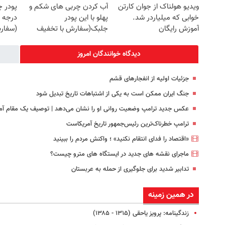
ویدیو هولناک از جوان کارتن
آب کردن چربی های شکم و
پودر 
خوابی که میلیاردر شد.
پهلو با این پودر
درجه 
آموزش رایگان
جلبک(سفارش با تخفیف
(سفار
ویژه)
دیدگاه خوانندگان امروز
جزئیات اولیه از انفجارهای قشم
جنگ ایران ممکن است به یکی از اشتباهات تاریخ تبدیل شود
عکس جدید ترامپ وضعیت روانی او را نشان می‌دهد | توصیف یک مقام آمر
ترامپ خطرناک‌ترین رئیس‌جمهور تاریخ آمریکاست
«اقتصاد را فدای انتقام نکنید» ؛ واکنش مردم را ببینید
ماجرای نقشه های جدید در ایستگاه های مترو چیست؟
تدابیر شدید برای جلوگیری از حمله به عربستان
در همین زمینه
زندگینامه: پرویز یاحقی (۱۳۱۵ - ۱۳۸۵)