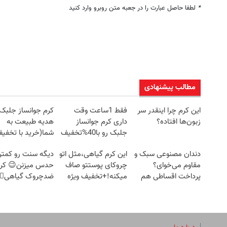
*
لطفا حاصل عبارت را در جعبه متن روبرو وارد کنید
مطالب پیشنهادی
این کرم چرا اینقدر سر
فقط 1ساعت وقت
کرم جوانساز جلبک
زبون‌ها افتاده؟
داری کرم جوانساز
هدیه طبیعت به
جلبک رو با40%تخفیف
شما(خرید با تخفی
بخری!
ویژه)
دندان مصنوعی سبک و
این کرم گیاهی،مثل اتو
دیگه سنت رو کمتر
مقاوم می‌خوای؟
چروکای پوستتو صاف
حدس میزنن😉 کر
پرداخت اقساطی هم
میکنه!+تخفیف ویژه
ضدچروک گیاهی👈
داریم!😍 | 📍تهران
45%تخفیف