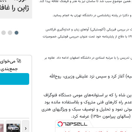
و همین موضوع سبب شد تا ساسان نیز به هنر و فرهنگ علاقه پیدا کند.
ژاپن را غافل
دکترا در رشته زبانشناسی در دانشگاه تهران به انجام رسانید.
لکترونیک در بررسی فیزیکی (آکوستیکی) آواهای زبان و اندازه‌گیری فرکانس
صدای خوانندگان نیم قرن اخیر در ایران» به راهنمایی هرمز میلانیان دفاع کرد و در سال ۱۳۵۱ با دفاع از پایان‌نامه خود تحت عنوان «بررسی فونتیکی خصوصیات
دریس را با مرتبه استادی در دانشگاه اصفهان ادامه داد. علاوه بر
ان سر بزنید
تنها روش تضمینی درمان بوی بدن با مام
🚀 می‌خوای 
اسپری سورملینا!
جمع‌بندی ت
) آغاز کرد و سپس نزد علینقی وزیری، روح‌الله
دریافت تخفیف
د
ناصرالدین شاه را که بر استوانه‌های مومی دستگاه فنوگراف
 راه کارهای فنی متروک و بلااستفاده مانده بود
صوتی نمود و تحلیل و توصیف سبک و ویژگیهای هنری
رامون ۱۳۵۰) عرضه کرد.
‹