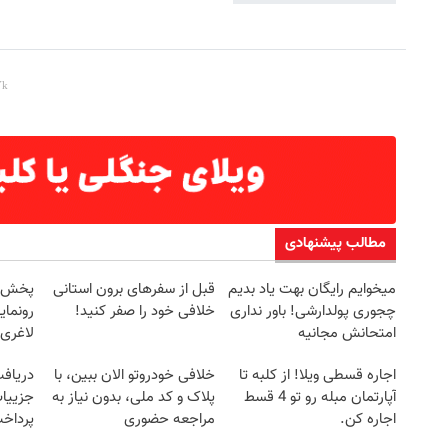
مطالب پیشنهادی
میخوایم رایگان بهت یاد بدیم
قبل از سفرهای برون استانی
چجوری پولدارشی! باور نداری
خلافی خود را صفر کنید!
رونمای
امتحانش مجانیه
لاغری
اجاره‌ قسطی ویلا! از کلبه تا
خلافی خودروتو الان ببین، با
آپارتمان مبله رو تو 4 قسط
پلاک و کد ملی، بدون نیاز به
جزییات
اجاره کن.
مراجعه حضوری
پرداخ