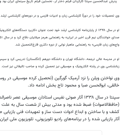
پدرش عبدالحسین سپنتا کارگردان فیلم دختر لر، نخستین فیلم تاریخ سینمای ایران بود 
وی تحصیلات خود را در دورهٔ کارشناسی زبان و ادبیات فارسی و در دوره‌های کارشناسی ارشد و 
او در سال ۱۳۴۸ از پایان‌نامه کارشناسی ارشد خود تحت عنوان «کاربرد دستگاه‌های ا
واج‌های زبان فارسی» به راهنمایی ماهیار نوابی از دوره دکتری فارغ‌التحصیل شد.
او در مدرسه عالی ترجمه، دانشگاه تهران و دانشگاه دورهم (انگلستان) تدریس کرد و سپس ت
جک s5 داری برای فروش؟ با کارنامه به
به بزرگترین جشنواره ایمپلنت تهر
زبانشناسی وی در رشته الکترونیک و موسیقی نیز تحصیل کرده و صاحب تالیفاتی نیز است.
بهترین قیمت بفروش!
! | فقط ۲۵ میلیون !
وی نواختن ویلن را نزد آرمیک گورگین (تحصیل کرده موسیقی در روسیه
ثبت درخواست
رزرورایگان نوبت
خالقی، ابوالحسن صبا و محمود تاج بخش ادامه داد.
سپنتا در سال ۱۳۳۸ آثار صوتی نفیس استادان موسیقی عصر 
(حافظ‌الاصوات) ضبط شده بود و مدتی بیش از شصت سال به علت عدم
کشف و با ساختن و ابداع ادوات دست ساز و تمهیدات فنی بازیابی 
آثار بازیابی شده را در برنامه‌های رادیو تلویزیونی، تلویزیون ملی ایران (سالهای پی