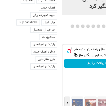
استند تسلیت
اخذ رتبه
گیر کرد
آهنگ جدید
خرید دوچرخه برقی
چاپ لیبل
Buy backlinks
صرافی ارز دیجیتال
صندوق طلا
پارتیشن شیشه ای
مثل رتبه برترا بدرخشی؟
دانلود اهنگ جدید
ابستون رایگان ماز 📚
رزرو هتل دبی
ریافت پکیج
پارتیشن شیشه ای
›