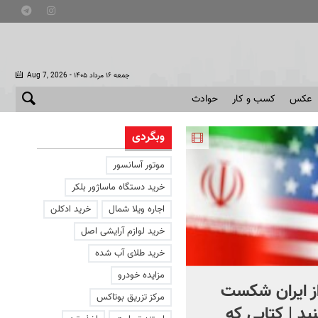
- جمعه ۱۶ مرداد ۱۴۰۵
Aug 7, 2026
عکس
کسب و کار
حوادث
وبگردی
موتور آسانسور
خرید دستگاه ماساژور بلکر
اجاره ویلا شمال
خرید ادکلن
خرید لوازم آرایشی اصل
خرید طلای آب شده
مزایده خودرو
از ایران شکست
استقبال از اردوغان در
مرکز تزریق بوتاکس
ید | کتابی که
عربستان + فیلم