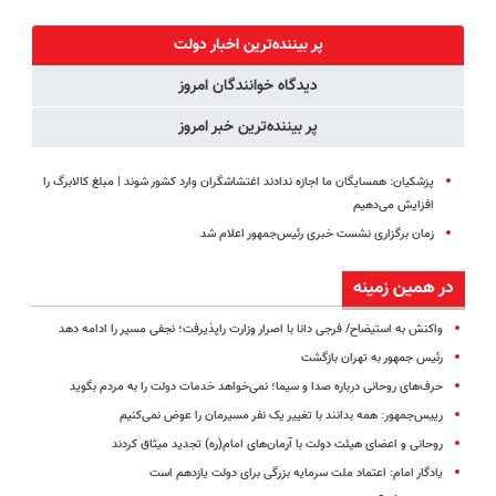
طبیعی! ویزیت
راحتی بفروش
کرم ضدچروک
رایگان+پرداخت
جلبک با
پر بیننده‌ترین اخبار دولت
اقساطی😍
تخفیف
دیدگاه خوانندگان امروز
پر بیننده‌ترین خبر امروز
پزشکیان: همسایگان ما اجازه ندادند اغتشاشگران وارد کشور شوند | مبلغ کالابرگ را
افزایش می‌دهیم
زمان برگزاری نشست خبری رئیس‌جمهور اعلام شد
در همین زمینه
واکنش به استیضاح/ فرجی‌ دانا با اصرار وزارت راپذیرفت؛ نجفی مسیر را ادامه دهد
رئیس جمهور به تهران بازگشت
حرف‌های روحانی درباره صدا و سیما؛ نمی‌خواهد خدمات دولت را به مردم بگوید
رییس‌جمهور: همه بدانند با تغییر یک نفر مسیرمان را عوض نمی‌کنیم
روحانی و اعضای هیئت دولت با آرمان‌های امام(ره) تجدید میثاق کردند
یادگار امام: اعتماد ملت سرمایه بزرگی برای دولت یازدهم است