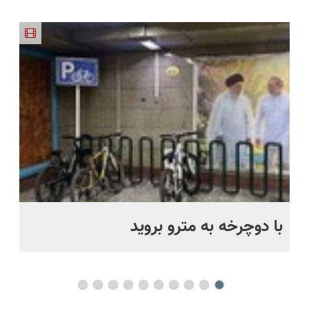
کارنامه به
سبک،
بلند برقی
جدیدترین
درمان نشد؟
🔥)
بهترین
مقاوم،
ایران در
فناوری
پر کردن
قیمت
طبیعی!
باشگاه
اروپا، سبک
پرسشنامه و
بفروش!
ویزیت
انقلاب
و مقاوم |
دریافت راه
رایگان+پرداخت
پرداخت
حل
اقساطی😍
قسطی
با دوچرخه به مترو بروید
بو