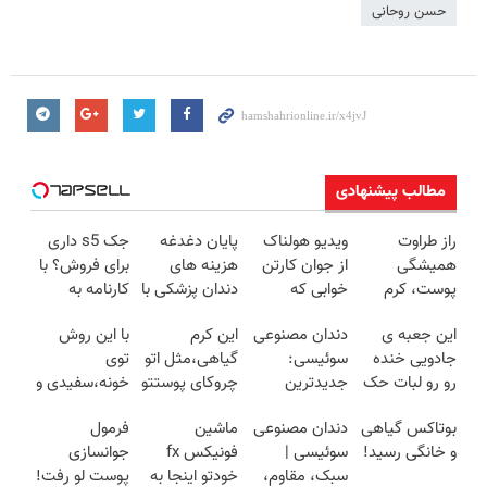
حسن روحانی
مطالب پیشنهادی
راز طراوت
ویدیو هولناک
پایان دغدغه
جک s5 داری
همیشگی
از جوان کارتن
هزینه های
برای فروش؟ با
پوست، کرم
خوابی که
دندان پزشکی با
کارنامه به
جوانساز جلبک
میلیاردر شد.
پک سفید
بهترین قیمت
این جعبه ی
دندان مصنوعی
این کرم
با این روش
با 45%تخفیف
آموزش رایگان
کننده خانگی
بفروش!
جادویی خنده
سوئیسی:
گیاهی،مثل اتو
توی
رو رو لبات حک
جدیدترین
چروکای پوستتو
خونه،سفیدی و
میکنه
فناوری اروپا،
صاف
زیبایی دندوناتو
بوتاکس گیاهی
دندان مصنوعی
ماشین
فرمول
خرید40%تخفیف
سبک و مقاوم |
میکنه!+تخفیف
برگردون
و خانگی رسید!
سوئیسی |
فونیکس fx
جوانسازی
پرداخت قسطی
ویژه
(40%off)
سبک، مقاوم،
خودتو اینجا به
پوست لو رفت!