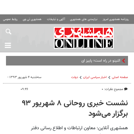
روزنامه همشهری امروز
نیازمندی های همشهری
آگهی و تبلیغات
همشهری تی وی
روابط عمومی ه
النینو در راه است؛ پاییز ایران بارانی‌
صفحه اصلی
اخبار سیاسی ایران
دولت
سه‌شنبه ۴ شهریور ۱۳۹۳ -
مجموع نظرات: ۰
۰۹:۴۶
نشست خبری روحانی ۸ شهریور ۹۳
برگزار می‌شود
همشهری آنلاین: معاون ارتباطات و اطلاع رسانی دفتر