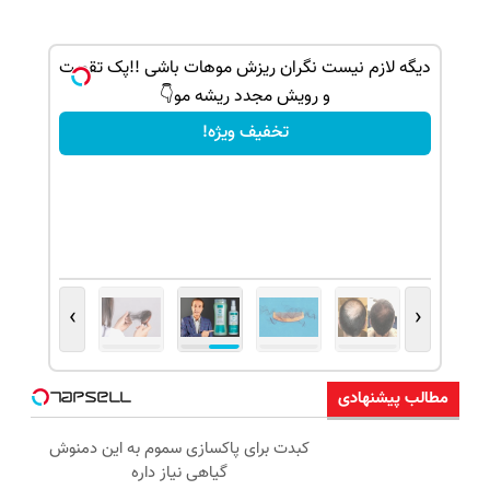
ک جهت
دیگه لازم نیست نگران ریزش موهات باشی !!پک تقویت
و رویش مجدد ریشه مو👇
تخفیف ویژه!
›
‹
مطالب پیشنهادی
کبدت برای پاکسازی سموم به این دمنوش
گیاهی نیاز داره