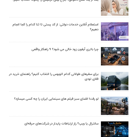
استعلام آنلاین خدمات دولتی: از کد پستی تا ثنا کدام را کجا انجام
دهیم؟
چرا باتری آیفون زود خالی می شود؟ ۹ راهکار واقعی
برای سفرهای طولانی کدام اتوبوس را انتخاب کنیم؟ راهنمای خرید در
فلای تودی
لو رفت! فضای سبز فیلم های سینمایی ایران را چه کسی میسازد؟
سانترال یا ویپ؟ راز ارتباطات پایدار در شرکت‌های حرفه‌ای