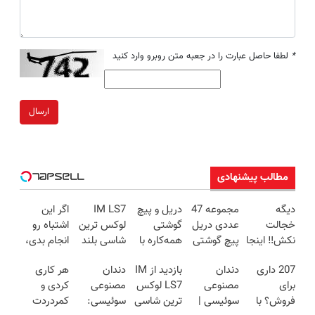
*
لطفا حاصل عبارت را در جعبه متن روبرو وارد کنید
ارسال
مطالب پیشنهادی
دیگه
مجموعه 47
دریل و پیچ
IM LS7
اگر این
خجالت
عددی دریل
گوشتی
لوکس ترین
اشتباه رو
نکش‼️ اینجا
پیچ گوشتی
همه‌کاره با
شاسی بلند
انجام بدی،
قسطی مو
شارژی
گیربکس
برقی ایران
لاغر شدن
207 داری
دندان
بازدید از IM
دندان
هر کاری
بکار
(تخفیف به
هوشمند ⚙️
سخت‌تر
برای
مصنوعی
LS7 لوکس
مصنوعی
کردی و
(تضمینی)
مدت
(نصف
میشه.
فروش؟ با
سوئیسی |
ترین شاسی
سوئیسی:
کمردردت
محدود)
قیمت بازار