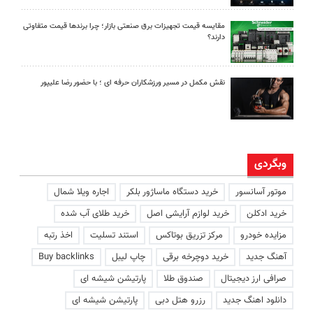
مقایسه قیمت تجهیزات برق صنعتی بازار؛ چرا برندها قیمت متفاوتی
دارند؟
نقش مکمل در مسیر ورزشکاران حرفه ای ؛ با حضور رضا علیپور
وبگردی
موتور آسانسور
خرید دستگاه ماساژور بلکر
اجاره ویلا شمال
خرید ادکلن
خرید لوازم آرایشی اصل
خرید طلای آب شده
مزایده خودرو
مرکز تزریق بوتاکس
استند تسلیت
اخذ رتبه
آهنگ جدید
خرید دوچرخه برقی
چاپ لیبل
Buy backlinks
صرافی ارز دیجیتال
صندوق طلا
پارتیشن شیشه ای
دانلود اهنگ جدید
رزرو هتل دبی
پارتیشن شیشه ای