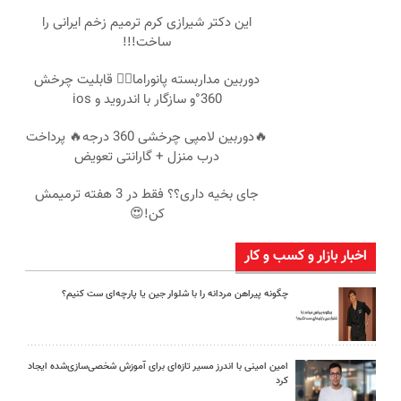
این دکتر شیرازی کرم ترمیم زخم ایرانی را
ساخت!!!
دوربین مداربسته پانوراما👈🏻 قابلیت چرخش
360°و سازگار با اندروید و ios
🔥دوربین لامپی چرخشی 360 درجه🔥 پرداخت
درب منزل + گارانتی تعویض
جای بخیه داری؟؟ فقط در 3 هفته ترمیمش
کن!😍
اخبار بازار و کسب و کار
چگونه پیراهن مردانه را با شلوار جین یا پارچه‌ای ست کنیم؟
امین امینی با اندرز مسیر تازه‌ای برای آموزش شخصی‌سازی‌شده ایجاد
کرد