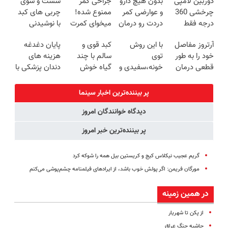
دوربین لامپی
بدون هیچ دارو
جراحی کمر
شست و شوی
روزه ساخت!
چرخشی 360
و عوارضی کمر
ممنوع شده!
چربی های کبد
درجه فقط
دردت رو درمان
میخوای کمرت
با نوشیدنی
امروز حراج شد
کن!
رو در منزل
گیاهی(55%تخفیف)
آرتروز مفاصل
با این روش
کبد قوی و
پایان دغدغه
🔥 پرداخت
(پرسش‌نامه)
درمان کنی؟
خود را به طور
توی
سالم با چند
هزینه های
درب منزل
((پرسش‌نامه))
قطعی درمان
خونه،سفیدی و
گیاه خوش
دندان پزشکی با
کنید!
زیبایی دندوناتو
طعم
پک سفید
◗پرسش‌نامه◖
برگردون
کننده خانگی
پر بیننده‌ترین اخبار سینما
(40%off)
دیدگاه خوانندگان امروز
پر بیننده‌ترین خبر امروز
گریم عجیب نیکلاس کیج و کریستین بیل همه را شوکه کرد
مورگان فریمن: اگر پولش خوب باشد، از ایرادهای فیلمنامه چشم‌پوشی می‌کنم
در همین زمینه
از پکن تا شهریار
حاشیه جنگ عراق