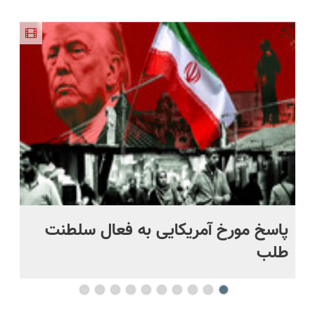
جدیدترین
هفته‌ای
360 درجه
پوست در
سبک،
درب منزل
فناوری
محوش کن!
🔥 پرداخت
فصل سرما
مقاوم،
اروپا، سبک
درب منزل
طبیعی!
و مقاوم |
+ گارانتی
ویزیت
پرداخت
تعویض
رایگان+پرداخت
قسطی
اقساطی😍
پاسخ مورخ آمریکایی به فعال سلطنت
با
طلب