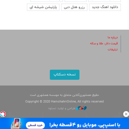
دانلود اهنگ جدید
رزرو هتل دبی
پارتیشن شیشه ای
درباره ما
قیمت دلار، طلا و سکه
تبلیغات
نسخه دسکتاپ
حقوق همشهری‌آنلاین متعلق به موسسه همشهری است
Copyright © 2020 HamshahriOnline, All rights reserved
طراحی و تولید: نستوه