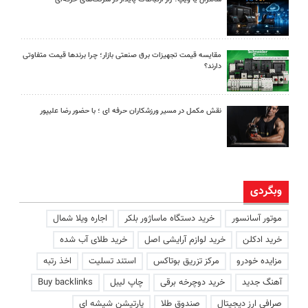
مقایسه قیمت تجهیزات برق صنعتی بازار؛ چرا برندها قیمت متفاوتی
دارند؟
نقش مکمل در مسیر ورزشکاران حرفه ای ؛ با حضور رضا علیپور
وبگردی
موتور آسانسور
خرید دستگاه ماساژور بلکر
اجاره ویلا شمال
خرید ادکلن
خرید لوازم آرایشی اصل
خرید طلای آب شده
مزایده خودرو
مرکز تزریق بوتاکس
استند تسلیت
اخذ رتبه
آهنگ جدید
خرید دوچرخه برقی
چاپ لیبل
Buy backlinks
صرافی ارز دیجیتال
صندوق طلا
پارتیشن شیشه ای