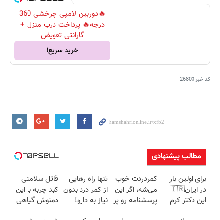
🔥دوربین لامپی چرخشی 360
درجه🔥 پرداخت درب منزل +
گارانتی تعویض
خرید سریع!
کد خبر
26803
مطالب پیشنهادی
برای اولین بار
کمردردت خوب
تنها راه رهایی
قاتل سلامتی
در ایران🇮🇷
می‌شه، اگر این
از کمر درد بدون
کبد چربه با این
این دکتر کرم
پرسشنامه رو پر
نیاز به دارو!
دمنوش گیاهی
ترمیم کننده 23
کنی!!
(◂پرسش‌نامه)
کبدتو بیمه کن