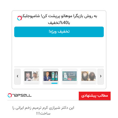
ک جهت
به روش بازیگرا موهاتو پرپشت کن! شامپوجلبک
با40%تخفیف
تخفیف ویژه!
›
‹
مطالب پیشنهادی
این دکتر شیرازی کرم ترمیم زخم ایرانی را
ساخت!!!