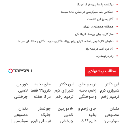
بازگشت پارسا پیروزفر از آمریکا
انعکاس رضا میر‌کریمی در جشن خانه سینما
آتش سبز فرو نشست
همخانه همچنان در تهران
ساز‌ کارن، برای بی‌صدا فریاد کن
نمایش آثار خارجی آماده اکران برای روزنامه‌نگاران‌، نویسندگان و منتقدان سینما
آن مرد آمد، در نیمه راه
زائر در نیمه راه
مطالب پیشنهادی
این دکتر
ترمیم جای
این دکتر
جای بخیه
دوربین
شیرازی کرم
زخم، بخیه
شیرازی کرم
داری؟؟ فقط
لامپی
ترمیم زخم
و سوختگی
ترمیم زخم
در 3 هفته
چرخشی
ایرانی را
فقط در 3
ایرانی را
ترمیمش
360 درجه
دندان
جای زخم و
🔥دوربین
جوانساز
دندان
ساخت!!!
هفته!!😍
ساخت!!!
کن!😍
فقط امروز
مصنوعی
بخیه
لامپی
جلبک
مصنوعی
حراج شد🔥
سوئیسی:
داری؟؟ 3
چرخشی
آبرسانی قوی
سوئیسی |
پرداخت