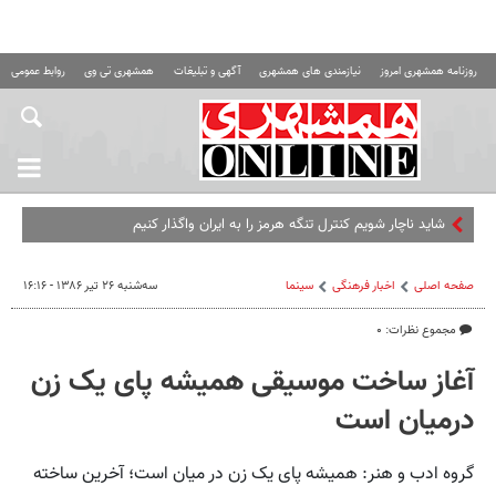
روزنامه همشهری امروز
نیازمندی های همشهری
آگهی و تبلیغات
همشهری تی وی
روابط عمومی ه
شاید ناچار شویم کنترل تنگه هرمز را به ایران واگذار کنیم
صفحه اصلی
اخبار فرهنگی
سینما
سه‌شنبه ۲۶ تیر ۱۳۸۶ - ۱۶:۱۶
مجموع نظرات: ۰
آغاز ساخت موسیقی همیشه پای یک زن
درمیان است
گروه ادب و هنر: همیشه پای یک زن در میان است؛ آخرین ساخته