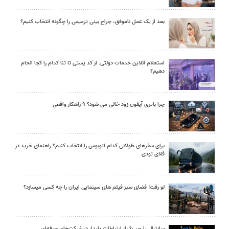
بعد از یک عمل ناموفق، جراح بینی ترمیمی را چگونه انتخاب کنیم؟
استعلام آنلاین خدمات دولتی: از کد پستی تا ثنا کدام را کجا انجام
دهیم؟
چرا باتری آیفون زود خالی می شود؟ ۹ راهکار واقعی
برای سفرهای طولانی کدام اتوبوس را انتخاب کنیم؟ راهنمای خرید در
فلای تودی
لو رفت! فضای سبز فیلم های سینمایی ایران را چه کسی میسازد؟
سانترال یا ویپ؟ راز ارتباطات پایدار در شرکت‌های حرفه‌ای