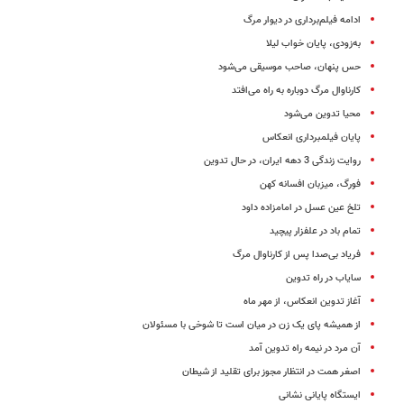
ادامه فیلم‌برداری در دیوار مرگ
به‌زودی، پایان خواب لیلا
حس پنهان، صاحب موسیقی می‌شود
کارناوال مرگ دوباره به راه می‌افتد
محیا تدوین می‌شود
پایان فیلمبرداری انعکاس
روایت زندگی 3 دهه ایران، در حال تدوین
فورگ، میزبان افسانه کهن
تلخ عین عسل در امامزاده داود
تمام باد در علفزار پیچید
فریاد بی‌صدا پس از کارناوال مرگ
سایاب در راه تدوین
آغاز تدوین انعکاس، از مهر ماه
از همیشه پای یک زن در میان است تا شوخی با مسئولان
آن مرد در نیمه راه تدوین آمد
اصغر همت در انتظار مجوز برای تقلید از شیطان
ایستگاه پایانی نشانی