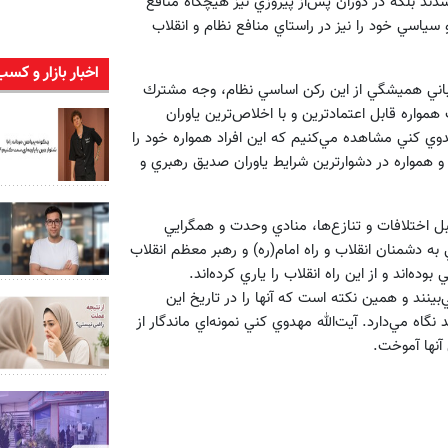
شدند بلكه در دوران پس‌از پيروزي نيز هيچگاه منافع
 سياسي خود را نيز در راستاي منافع نظام و انقلاب
اخبار بازار و کسب
تيباني هميشگي از اين ركن اساسي نظام، وجه مشترك
مواره قابل اعتمادترين و با اخلاص‌ترين ياوران
هدوي كني مشاهده مي‌كنيم كه اين افراد همواره خود را
و همواره در دشوارترين شرايط ياوران صديق رهبري و
ل اختلافات و تنازع‌ها، منادي وحدت و همگرايي
 به دشمنان انقلاب و راه امام(ره) و رهبر معظم انقلاب
‌اند و از اين راه انقلاب را ياري كرده‌اند.
ينند و همين نكته است كه آنها را در تاريخ اين
اه مي‌دارد. آيت‌الله مهدوي كني نمونه‌اي ماندگار از
آنها آموخت.