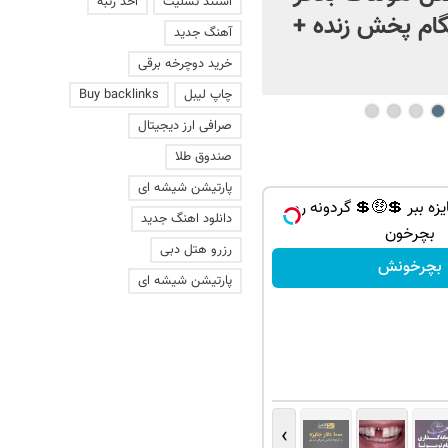
استند تسلیت
اخذ رتبه
ام پخش زنده +
آهنگ جدید
خرید دوچرخه برقی
چاپ لیبل
Buy backlinks
صرافی ارز دیجیتال
صندوق طلا
پارتیشن شیشه ای
ر جایزه ببر 💲🤑💲 گردونه رو
دانلود اهنگ جدید
بچرخون
رزرو هتل دبی
بچرخونش
پارتیشن شیشه ای
›