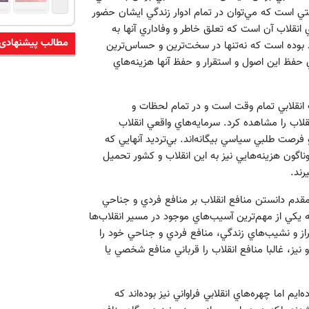
بتي است كه مي‌توان در تمام ادوار زندگي ايشان حضور
نقلاب آن است كه تعلق خاطر و وفاداري آنها به
مطالب پیشنهادی
د بوده است كه نه‌تنها در سخت‌ترين و حساس‌ترين
ي حفظ اين اصول و استقرار و حفظ آنها هزينه‌هاي
انقلابي تمام وقت است و در تمام لحظات و
قلاب را مشاهده كرد. سرمايه‌هاي واقعي انقلاب
 و فرصت طلبي سياسي بيگانه‌اند. بي‌ترديد آنهايي كه
گوناگون هزينه‌هايي نيز به اين انقلاب و كشور تحميل
رند.
دم دانستن منافع انقلاب بر منافع فردي و جناحي
 يكي از مهم‌ترين آسيب‌هاي موجود در مسير انقلاب‌ها
فراز و نشيب‌هاي زندگي، منافع فردي و جناحي خود را
و نيز، غالبا منافع انقلاب را قرباني منافع شخصي يا
يم اما چهره‌هاي انقلابي فراواني نيز بوده‌اند كه