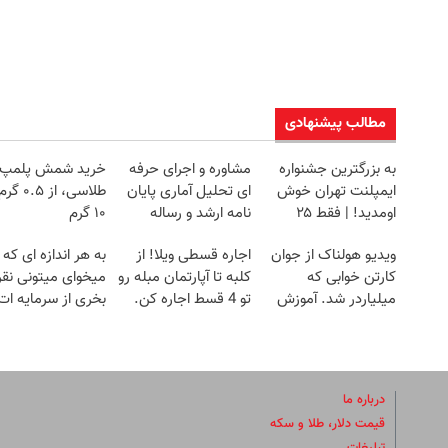
مطالب پیشنهادی
به بزرگترین جشنواره
مشاوره و اجرای حرفه
خرید شمش پلمپ
ایمپلنت تهران خوش
ای تحلیل آماری پایان
طلاسی، از ۰.۵
اومدید! | فقط ۲۵
نامه ارشد و رساله
۱۰ گرم
میلیون !
دکتری
ویدیو هولناک از جوان
اجاره‌ قسطی ویلا! از
به هر اندازه ای که
کارتن خوابی که
کلبه تا آپارتمان مبله رو
میخوای میتونی نقر
میلیاردر شد. آموزش
تو 4 قسط اجاره کن.
بخری از سرمایه ات
رایگان
محافظت کنی
درباره ما
قیمت دلار، طلا و سکه