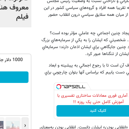
ام نگراني و ناراحتي نسبت به وضعيت رئيس مجلس
معروف هنگ
 تقريبا همه افراد و گروه‌هاي سياسي كشور در اين
يي از ميان همه سلايق سياسي درون انقلاب حضور
فیلم
ايجاد چنين اجماعي چه عاملي مؤثر بوده است؟
. شخصيتي كه ايشان را به يكي از سرمايه‌هاي بزرگ
چنين جايگاهي براي ايشان اذعان دارند؛ سرمايه‌اي
يشان از تنگناها عبور كرد.
وتا - کلیک
فرم خود را در بزرگترین جشنواره ایمپلنت
1000 دلا
ن است تا با رجوع اجمالي به پيشينه و ابعاد
تهران پر کنید ! | فقط ۲۵ میلیون
دست يابيم كه براساس آنها بتوان چارچوبي براي
رزرورایگان نوبت
آماری فوری معادلات ساختاری تفسیری با
آموزش کامل حتی یک روزه !!
کلیک کنید
‹
نقلابي بودن» ايشان دانست. انقلابي بودن به‌معناي