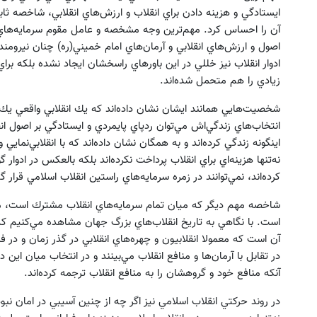
ايستادگي و هزينه دادن براي انقلاب و ارزش‌هاي انقلابي، شاخصه ثا
آن را احساس كرد. مهم‌ترين وجه مشخصه و عامل مقوم سرمايه‌هاي ا
اصول و ارزش‌هاي انقلابي و آرمان‌هاي امام خميني(ره) چنان نيرومن
ادوار انقلاب نيز خللي در اين باورهاي راسخشان ايجاد نشده بلكه برا
زيادي را هم متحمل شده‌اند.
شخصيت‌هايي همانند ايشان نشان داده‌اند كه يك انقلابي واقعي يك 
انتخاب‌هاي زندگي‌اش مي‌توان ردپاي پايمردي و ايستادگي بر اصول ان
اينگونه زندگي كرده‌اند و به همگان نشان داده‌اند كه با انقلابي‌نمايي
نه‌تنها هزينه‌اي براي انقلاب پرداخت نكرده‌اند بلكه بالعكس در ادوار 
كرده‌اند، نمي‌توانند در زمره سرمايه‌هاي راستين انقلاب اسلامي قرار گي
شاخصه مهم ديگر كه ميان تمام سرمايه‌هاي انقلاب مشترك است، مق
است. با نگاهي به تاريخ انقلاب‌هاي بزرگ جهان مشاهده مي‌كنيم كه
آن است كه معمولا انقلابيون و چهره‌هاي انقلابي در گذر زمان و در 
در تقابل با آرمان‌ها و منافع انقلاب مي‌بينند و در انتخاب ميان اين د
آنكه منافع خود و گروهشان را به منافع انقلاب ترجمه كرده‌اند.
در روند حركتي انقلاب اسلامي نيز اگر چه از چنين آسيبي در امان نبوده‌ا