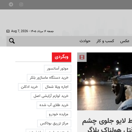
- جمعه ۱۶ مرداد ۱۴۰۵
Aug 7, 2026
عکس
کسب و کار
حوادث
وبگردی
موتور آسانسور
خرید دستگاه ماساژور بلکر
اجاره ویلا شمال
خرید ادکلن
خرید لوازم آرایشی اصل
خرید طلای آب شده
مزایده خودرو
 لایو جلوی چشم
صحنه ای نادر از حیات وح
مرکز تزریق بوتاکس
قتل هولناک بلاگر
ایران در سبلان + فیلم