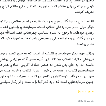
نه‌تنها در مسير پيروزي انقلاب اسلامي هزينه‌هاي فراواني را متحمل 
فردي و جناحي را بر منافع انقلاب ترجيح ندادند و حتي منافع فردي و
تعريف كردند.
التزام عملي به جايگاه رهبري و ولايت فقيه در نظام اسلامي و پش
ديگر ميان تمام سرمايه‌هاي انقلاب است. سرمايه‌هاي راستين انقلاب ه
رهبري بوده‌اند. با رجوع به سيره سياسي چهره‌هايي نظير آيت‌الله م
در ذيل گفتمان و جايگاه ديني و سياسي ولايت فقيه تعريف كرده‌اند 
نظام بوده‌اند.
ويژگي مهم ديگر سرمايه‌هاي انقلاب آن است كه به جاي كوبيدن برطب
نيروهاي خانواده انقلاب بوده‌اند. اين گروه ضمن آنكه مرزبندي روشني
داشته اند؛ به جاي بدل شدن به عنصر اختلاف آفريني، منادي همراهي بوده
سرمايه‌هاي انقلاب در همه حال خود را سرباز انقلاب و خادم ملت مي‌ب
سرزمين و در قلب دوستداران و دلسوزان انقلاب هميشه زنده و جاويد نگ
چنين سرمايه‌هايي است كه بايد قدر آنها را دانست و از رفتار سياسي 
مدير مسئول
کد خبر
262248