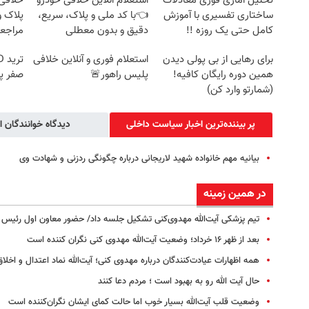
تحلیل آماری فوری معادلات
استعلام آنلاین خلافی خودرو
خلافی 
ساختاری تفسیری با آموزش
👈با کد ملی و پلاک، سریع،
پلاک و
کامل حتی یک روزه !!
دقیق و بدون معطلی
مراجع
برای رهایی از بی پولی دیدن
استعلام فوری و آنلاین خلافی
همین دوره رایگان کافیه!
پلیس راهور🚨
صفر پ
(شمارتو وارد کن)
پر بیننده‌ترین اخبار سیاست داخلی
دیدگاه خوانندگان ا
بیانیه مهم خانواده شهید لاریجانی درباره چگونگی ردزنی و شهادت وی
در همین زمینه
تیم پزشکی آیت‌الله مهدوی‌کنی تشکیل جلسه داد/ حضور معاون اول رئیس 
بعد از ظهر ۱۶ خرداد؛ وضعیت آیت‌الله مهدوی کنی نگران کننده است
همه اظهارات عیادت‌کنندگان درباره مهدوی کنی؛ آیت‌الله نماد اعتدال و اخلاق
حال آیت الله رو به بهبود است ؛ مردم دعا کنند
وضعیت قلب آیت‌الله بسیار خوب اما حالت کمای ایشان نگران‌کننده است