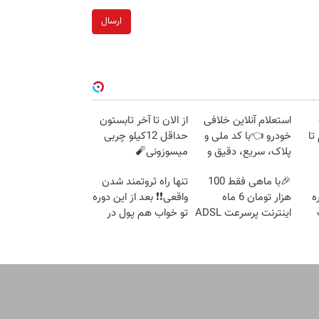
ارسال
استعلام آنلاین خلافی
از الان تا آخر تابستون
 گرم تا
خودرو 👈با کد ملی و
حداقل 12کیلو چربی
پلاک، سریع، دقیق و
میسوزونی🧨
بدون معطلی
🎉با ماهی فقط 100
تنها راه ثروتمند شدن
ه
هزار تومان 6 ماه
واقعی❗❗ بعد از این دوره
اینترنت پرسرعت ADSL
تو خواب هم پول در
بگیر!!
بیار😍