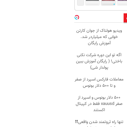
ویدیو هولناک از جوان کارتن
خوابی که میلیاردر شد.
آموزش رایگان
اگه تو این دوره شرکت نکنی
باختی! ( رایگان آموزش ببین
پولدار شی)
معاملات فارکس اسپرد از صفر
و تا ۵۰۰ دلار بونوس
۵۰۰ دلار بونوس و اسپرد از
صفر xauusd فقط در کپیتال
اکستند
تنها راه ثروتمند شدن واقعی❗❗