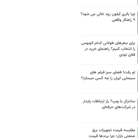
چرا باتری آیفون زود خالی می شود؟
۹ راهکار واقعی
برای سفرهای طولانی کدام اتوبوس
را انتخاب کنیم؟ راهنمای خرید در
فلای تودی
لو رفت! فضای سبز فیلم های
سینمایی ایران را چه کسی میسازد؟
سانترال یا ویپ؟ راز ارتباطات پایدار
در شرکت‌های حرفه‌ای
مقایسه قیمت تجهیزات برق
صنعتی بازار؛ چرا برندها قیمت