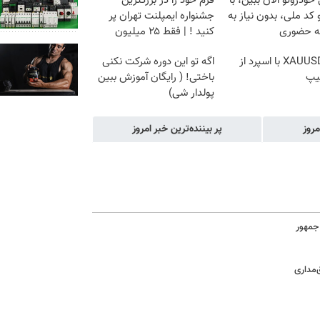
خودروتو الان ببین، با
فرم خود را در بزرگترین
 کد ملی، بدون نیاز به
جشنواره ایمپلنت تهران پر
ه حضوری
کنید ! | فقط ۲۵ میلیون
ترید XAUUSD با اسپرد از
اگه تو این دوره شرکت نکنی
یپ
باختی! ( رایگان آموزش ببین
پولدار شی)
مروز
پر بیننده‌ترین خبر امروز
جمهور
‌مداری