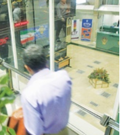
مپو جلبک هیچ جای خالی توی موهات
به بزرگترین جشنواره ایمپلنت تهر
نمیذاره 40%تخفیف
! | فقط ۲۵ میلیون !
تخفیف ویژه!
رزرورایگان نوبت