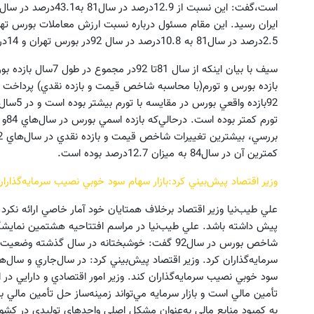
ايران رسيد. اين مقام مسئول درباره نسبت ارزش معاملات بورس تهر
2.5درصد در سال‌81 به 10.8درصد در سال 92در بورس تهران و 14درصد با احتساب فرابورس رسيده است.
سيف با بيان اينكه از س
92بازده 
كمترين آن در سال84 به ميزان 12.7درصد بوده است.
وزير اقتصاد پيش‌بيني كرد:بازار سهام سود خوبي نصيب سرمايه‌گذارا
علي طيب‌نيا وزير اقتصاد برخلاف همتايان خود آمار خاصي ارائه نكرد 
شاخص بورس در سال92 گفت: خوشبختانه در سال گذشت
سرمايه‌گذاران كرد. وزير اقتصاد پيش‌بيني كرد: در سال‌جاري و سال‌ها
سود خوبي نصيب سرمايه‌گذاران كند. وزير امور اقتصادي و دارايي د
تأمين مالي است و بازار سرمايه مي‌تواند زمينه‌ساز حل تأمين مالي بن
به كمبود منابع مالي به‌عنوان مشكل اصلي واحدهاي توليدي در كشور 