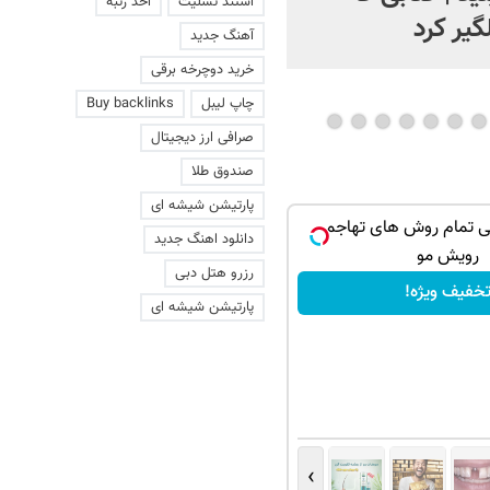
استند تسلیت
اخذ رتبه
گیر کرد
آهنگ جدید
خرید دوچرخه برقی
چاپ لیبل
Buy backlinks
صرافی ارز دیجیتال
صندوق طلا
پارتیشن شیشه ای
ی تمام روش های تهاجمی
دانلود اهنگ جدید
رویش مو
رزرو هتل دبی
خفیف ویژه!
پارتیشن شیشه ای
›