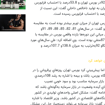
است،گفت: اين نسبت از 12.9درصد در سال‌81 به43.1درصد در سال‌92در بورس تهران و 53.8درصد با احتساب فرابورس
ان به توليد ناخالص داخلي گفت: اين نسبت از
ال 81تا 92در مجموع در طول 7سال بازده بورس تهران از ميزان تورم بيشتر بوده است به مقايسه
بازده بورس و تورم(با محاسبه شاخص قيمت و بازده نقدي) پرداخت و گفت: در سال‌هاي 81، 82، 85، 88، 89، 91و
واقعي بورس در مقايسه با تورم بيشتر بوده است و در 5سال مياني اين دوره‌ها بازده واقعي بورس در مقايسه با
تورم كمتر بوده است. درحالي‌كه بازده اسمي بورس در سال‌هاي 84و 87منفي بوده است. وي اضافه كرد: طي سال‌هاي مورد
بررسي، بيشترين تغييرات شاخص قيمت و بازده نقدي در سال‌هاي 82و 92به‌ترتيب به ميزان 138.6و 107.7درصد و
ن خواهد كرد
اما پيش‌بيني كرد بورس تهران روز‌هاي پرفروغي را در
پيش داشته با‌شد. علي طيب‌نيا در مراسم افتتاحيه هشتمين نمايشگاه بورس، بانك و بيمه با اشاره به رشد 108درصدي
ه وضعيت بازار سرمايه مناسب بود و سود خوبي نصيب
ي آينده وضعيت در بازار سرمايه به‌گونه‌اي باشد كه
ر ادامه گفت: مشكل اصلي واحدهاي توليدي در كشور
گاه‌هاي اقتصادي در كشور باشد. وزير اقتصاد با اشاره
گفت: بازار سرمايه مي‌تواند زمينه‌ساز حل اين مشكل