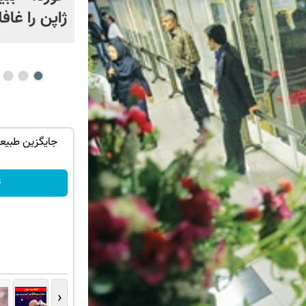
ژاپن را غافل
ان سر بزنید
هر کی طلا داره، غم نداره! 😊💎 (خرید طلا با
جایگزین طبیع
چند کلیک)
خریدطلا
ت
‹