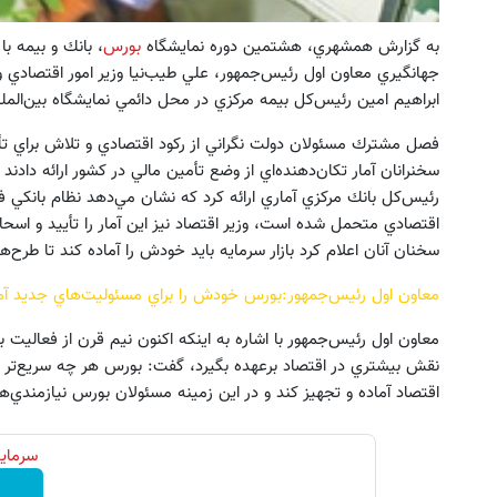
به گزارش همشهري، هشتمين دوره نمايشگاه
بورس
، بانك و بيمه ب
جهانگيري معاون اول رئيس‌جمهور، علي طيب‌نيا وزير امور اقتصادي و
ابراهيم امين رئيس‌كل بيمه مركزي در محل دائمي نمايشگاه بين‌المللي به‌مدت 4روز آغا
فصل مشترك مسئولان دولت نگراني از ركود اقتصادي و تلاش براي تأم
سخنرانان آمار تكان‌دهنده‌اي از وضع تأمين مالي در كشور ارائه دادند
رئيس‌كل بانك مركزي آماري ارائه كرد كه نشان مي‌د‌هد نظام بانكي فش
اقتصادي متحمل شده است، وزير اقتصاد نيز اين آمار را تأييد و اسح
سخنان آنان اعلام كرد بازار سرمايه بايد خودش را آماده كند تا طرح‌ه
معاون اول رئيس‌جمهور:بورس خودش را براي مسئوليت‌هاي جديد آما
معاون اول رئيس‌جمهور با اشاره به اينكه اكنون نيم قرن از فعاليت
نقش بيشتري در اقتصاد برعهده بگيرد، گفت: بورس هر چه سريع‌تر خود
اقتصاد آماده و تجهيز كند و در اين زمينه مسئولان بورس نيازمندي‌ها
سرمایه