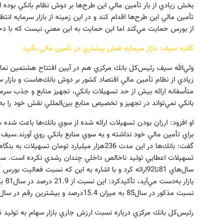
بخش زيادي از بار تأمين مالي اين طرح‌ها بر دوش نظام بانكي بوده ا
تأمين مالي اين طرح‌ها اقدام كند و در اين زمينه از بازار سرمايه ان
از بورس حمايت مي‌كند اما اين حمايت به اين معني نيست كه با دخا
گلايه سيف: بازار سرمايه نقش بيشتري در تأمين مالي بگيرد
ولي‌الله سيف رئيس‌كل بانك مركزي هم در آيين افتتاح هشتمين نمايش
زيادي از نظام تأمين مالي اقتصاد كشور بر دوش بانك‌هاست و بازار سر
متأسفانه ارائه بيش از حد تسهيلات بانكي، تجهيز منابع و جذب سرمايه‌
بانكي نمي‌تواند در تجهيز و تخصيص منابع بين‌المللي نقش خود را به‌
او افزود: ارزان بودن تسهيلات ارائه شده از سوي بانك‌ها باعث شده ش
گفت:‌ بانك‌ها در اين مدت 236هزار ميليارد تومان 
تسهيلات اعطايي توليد ناخالص داخلي چندان رشدي نكرده است. سيف 
سال‌هاي 81تا92ارائه كرد و با اشاره به اين كه نسبت فعا
نسبت مذكور در سال‌85 به ميزان 15.4درصد و بيشترين رقم در سال‌92به ميزان34.6درصد بوده است.
رئيس‌كل بانك مركزي درباره نسبت ارزش جاري بازار سهام به توليد