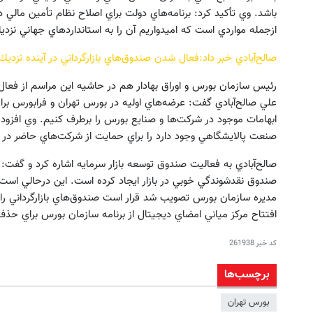
باشد. وي تأكيد كرد: برنامه‌هاي دولت براي اصلاح نظام تأمين مالي 
ازجمله مواردي است كه اميدواريم آن را به استانداردهاي جهاني نزدي
صالح‌آبادي خبر داد:فعال شدن صندوق‌هاي بازارگرداني در آينده نزديك
رئيس سازمان بورس و اوراق بهادار هم در حاشيه اين مراسم از فعال 
علي صالح‌آبادي گفت: عرضه‌هاي اوليه در بورس تهران و فرابورس براي 
ابهامات موجود در شركت‌ها و صنايع بورس را برطرف كنيم. وي افزود
صنعت پالايشگاهي وجود دارد را براي حمايت از شركت‌هاي حاضر در با
صالح‌آبادي به فعاليت صندوق توسعه بازار سرمايه اشاره كرد و گفت:‌
صندوق نقدشوندگي خوبي در بازار ايجاد كرده است. اين درحالي اس
مديره سازمان بورس تصويب شد قرار است صندوق‌هاي بازارگرداني را د
افتتاح مركز مياني امضاي ديجيتال از برنامه سازمان بورس براي حذف ك
کد خبر
261938
برچسب‌ها
بورس تهران