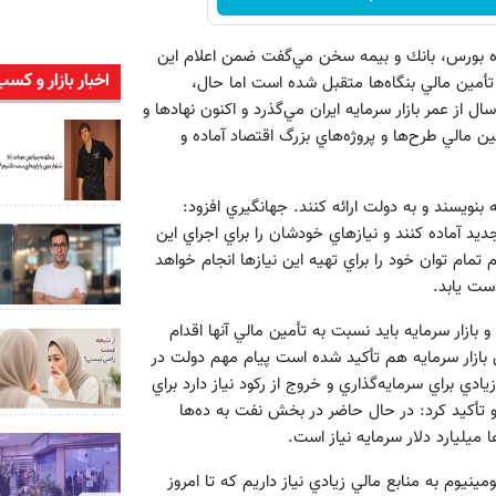
ه بورس، بانك و بيمه سخن مي‌گفت ضمن اعلام اين
اخبار بازار و کسب
تأمين مالي بنگاه‌ها متقبل شده است اما حال،
انتظارات جديدي از بازار سرمايه‌داريم. وي افزود: با توجه به اينكه 50سال از عمر بازار سرمايه ايران مي‌گذرد و اكنون نهاد‌ها و
مين مالي طرح‌ها و پروژه‌هاي بزرگ اقتصاد آماده و
بنويسند و به دولت ارائه كنند. جهانگيري افزود:
د آماده كنند و نياز‌هاي خودشان را براي اجراي اين
ام توان خود را براي تهيه اين نياز‌ها انجام خواهد
دست يابد.
 و بازار سرمايه بايد نسبت به تأمين مالي آنها اقدام
بازار سرمايه هم تأكيد شده است پيام مهم دولت در
دي براي سرمايه‌گذاري و خروج از ركود نياز دارد براي
و تأكيد كرد: در حال حاضر در بخش نفت به ده‌ها
 ميليارد دلار سرمايه نياز است.
ينيوم به منابع مالي زيادي نياز داريم كه تا امروز