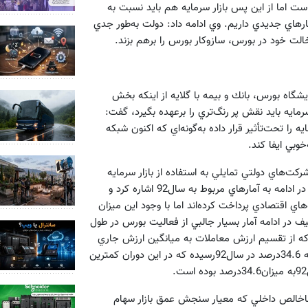
ست اما از اين پس بازار سرمايه هم بايد نسبت به
تظار‌هاي جديدي داريم. وي ادامه داد: دولت به‌طور جدي
لت خود در بورس، سازوكار بورس را برهم بزند.
گاه بورس، بانك و بيمه با گلايه از اينكه بخش
مايه بايد نقش پر رنگ‌تري را برعهده بگيرد، گفت:
 را تحت‌تأثير قرار داده به‌گونه‌اي كه اكنون شبكه
خوبي ايفا كند.
ركت‌هاي دولتي تمايلي به استفاده از بازار سرمايه
براي تأمين مالي خود نداشته و به سوي منابع بانكي روي آورند.سيف در ادامه به آمارهاي مربوط به سال‌92 اشاره كرد و
تسهيلات به بنگاه‌هاي اقتصادي پرداخت كرده‌اند اما با وجود اين ميزان
در ادامه آمار بسيار جالبي از فعاليت بورس در طول
ليت بورس كه از تقسيم ارزش معاملات به ميانگين ارزش جاري
بازار به‌دست مي‌آيد، تأكيدكرد: اين نسبت از 21.9 درصد در سال‌81 به 34.6درصد در سال‌92رسيده كه در اين دوران كمترين
 ناخالص داخلي كه معيار سنجش عمق بازار سهام