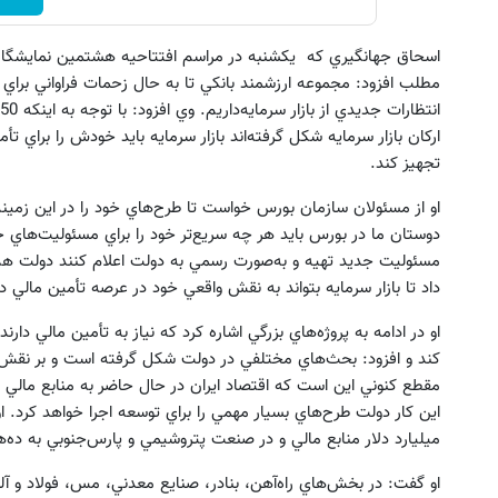
اسحاق جهانگيري كه يكشنبه در مراسم افتتاحيه هشتمين نمايشگا
مطلب افزود: مجموعه ارزشمند بانكي تا به حال زحمات فراواني براي 
اركان بازار سرمايه شكل گرفته‌اند بازار سرمايه بايد خودش را براي تأ
تجهيز كند.
او از مسئولان سازمان بورس خواست تا طرح‌هاي خود را در اين زمينه 
دوستان ما در بورس بايد هر چه سريع‌تر خود را براي مسئوليت‌هاي جدي
مسئوليت جديد تهيه و به‌صورت رسمي به دولت اعلام كنند دولت هم تم
داد تا بازار سرمايه بتواند به نقش واقعي خود در عرصه تأمين مالي 
او در ادامه به پروژه‌هاي بزرگي اشاره كرد كه نياز به تأمين مالي دارند
كند و افزود: بحث‌هاي مختلفي در دولت شكل گرفته است و بر نقش 
مقطع كنوني اين است كه اقتصاد ايران در حال حاضر به منابع مالي زيا
اين كار دولت طرح‌هاي بسيار مهمي را براي توسعه اجرا خواهد كرد. ا
ميليارد دلار منابع مالي و در صنعت پتروشيمي و پارس‌جنوبي به ده‌ها
او گفت: در بخش‌هاي راه‌آهن، بنادر، صنايع معدني، مس، فولاد و آلوم