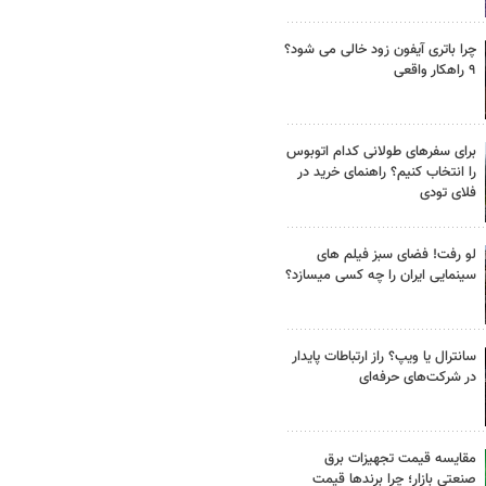
چرا باتری آیفون زود خالی می شود؟
۹ راهکار واقعی
برای سفرهای طولانی کدام اتوبوس
را انتخاب کنیم؟ راهنمای خرید در
فلای تودی
لو رفت! فضای سبز فیلم های
سینمایی ایران را چه کسی میسازد؟
سانترال یا ویپ؟ راز ارتباطات پایدار
در شرکت‌های حرفه‌ای
مقایسه قیمت تجهیزات برق
صنعتی بازار؛ چرا برندها قیمت