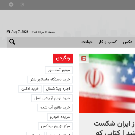
- جمعه ۱۶ مرداد ۱۴۰۵
Aug 7, 2026
عکس
کسب و کار
حوادث
وبگردی
موتور آسانسور
خرید دستگاه ماساژور بلکر
اجاره ویلا شمال
خرید ادکلن
خرید لوازم آرایشی اصل
خرید طلای آب شده
مزایده خودرو
از ایران شکست
استقبال از اردوغان در
مرکز تزریق بوتاکس
ید | کتابی که
عربستان + فیلم