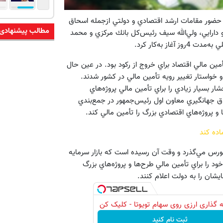
ا حضور مقامات ارشد اقتصادي و دولتي ازجمله اسحاق
مطالب پیشنهادی
 دارايي، ولي‌الله سيف رئيس‌كل بانك مركزي و محمد
ز به‌كار كرد.
ين مالي اقتصاد براي خروج از ركود بود. در عين حال
 و خواستار تغيير رويه تأمين مالي در كشور شدند.
ار بسيار زيادي را براي تأمين مالي پروژه‌هاي
اق جهانگيري معاون اول رئيس‌جمهور در جمع‌بندي
ا و پروژه‌هاي اقتصادي بزرگ را تأمين مالي كند.
ده كند
 بورس مي‌گذرد و وقت آن رسيده است كه بازار سرمايه
 را براي تأمين مالي طرح‌ها و پروژه‌هاي بزرگ
يشان را به دولت اعلام كنند.
 گذاری ارزی روی سهام تویوتا - کلیک کن
ثبت نام کنید