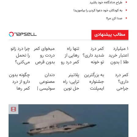
طراح «دادگاه» خود باشید
به کودکان خود دعوا کردن را بیاموزید!
صدا کن مرا!
مطالب پیشنهادی
۱ میلیارد
کمر درد
تنها راه
میخوای کمر
چرا درد زانو
اعتبار خرید
شدید داری؟
رهایی از
دردت رو
را تحمل
طلا | بدون
تو خونه
کمر درد رو
بدون قرص
می‌کنی؟
ضامن و
درمانش کن
میدونی؟
برای
خیلی ساده
کمر درد
به بزرگترین
پلاتینر
دندان
چگونه بدون
چک
(◂پرسش‌نامه
بدون نیاز به
همیشه
درمنزل
داری؟
جشنواره
تراپی: راه
مصنوعی
دارو از درد
رو پرکن)
دارو!
خوب کنی؟
درمانش کن
جراحی
ایمپلنت
حل نوین
سوئیسی |
کمر رها
(◂پرسش‌نامه)
(◂پرسش‌نامه
نکنید❌ در
تهران سر
برای کمردرد
سبک،
شوید؟
رو پر کن)
منزل
بزنید ! |
در منزل
مقاوم،
(◂پرسش‌نامه
درمانش کن
فقط ۲۵
شما
طبیعی!
رو پرکن)
(◂پرسش‌نامه)
میلیون !
ویزیت
رایگان+پرداخت
اقساطی😍