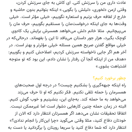
عادت داری من را سرزنش کنی. ‌ای کاش به جای سرزنش کردن،
وقتی ازمن دلخوری، دلیلش را بگویی.» اینکه بتوانیم بدون حاشیه و
خارج از لفافه حرف بزنیم و استعاره نگوییم، خیلی مؤثر است. خیلی
وقت‌ها به جای اینکه درخواست‌مان را مستقیم بگوییم، حرف مان را
می‌پیچانیم. مثلا خانم دلش می‌خواهد همسرش برایش یک کادوی
کوچک بگیرد، هزار جور داستان می‌بافد تا این را بفهماند. درحالی‌که در
خیلی مواقع گفتن صریح همین مسئله خیلی مؤثرتر و بهتر است. در
آخر هم اگر جایی ناخواسته سرزنش کردیم، اصلاحش کنیم و بگوییم:
«هدف من از اینکه آنجا آن رفتار را نشان دادم، این بود که تو متوجه
اشتباهت بشوی.»
چطور برخورد کنیم؟
راه اینکه جبهه‌گیری را بشکنیم چیست؟ در درجه اول صحبت‌های
همسرمان را حمله تلقی نکنیم. فکر نکنیم که او تا حرف می‌زند
می‌خواهد به ما حمله کند. به‌جای این، بنشینیم و خوب گوش کنیم.
البته در زمان حمله چنین کارهایی دشوار است اما غیرممکن نیست.
اتفاقا تحقیقات نشان می‌دهد اگر همسرتان انتظار دارد که الان از
خودتان دفاع کنید، مثلا وقتی می‌گوید «چرا این‌کار را انجام ندادی؟»
انتظار دارد که شما دفاع کنید یا سریعا رویتان را برگردانید یا دست به