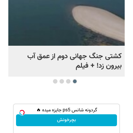
کشتی‌ جنگ جهانی دوم از عمق آب
اف
بیرون زد! + فیلم
ما
گردونه شانس ps5 جایزه میده 🔥
بچرخونش