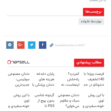
کد خبر
259400
برچسب‌ها
مهارت‌ها خانواده
مطالب پیشنهادی
فرصت ویژه! با
کمردرد؟
پایان دغدغه
دندان مصنوعی
40٪تخفیف
راه‌حلش
هزینه های
سوئیسی:
دندوناتو در حد
اینجاست، نه
دندان پزشکی با
جدیدترین
کامپوزیت
توی داروخونه
پک سفید
فناوری اروپا،
با این روش
دندان مصنوعی
گردونه شانس
با این روش
سفید کن
کننده خانگی
سبک و مقاوم |
توی
سبک و مقاوم
بدون پوچ از
توی
پرداخت قسطی
خونه،سفیدی و
می‌خوای؟
PS5 تا
خونه،سفیدی و