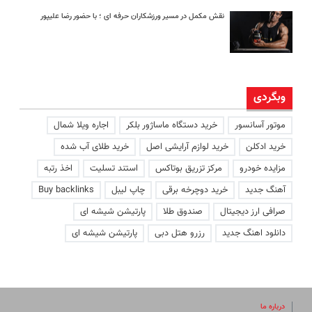
نقش مکمل در مسیر ورزشکاران حرفه ای ؛ با حضور رضا علیپور
وبگردی
موتور آسانسور
خرید دستگاه ماساژور بلکر
اجاره ویلا شمال
خرید ادکلن
خرید لوازم آرایشی اصل
خرید طلای آب شده
مزایده خودرو
مرکز تزریق بوتاکس
استند تسلیت
اخذ رتبه
آهنگ جدید
خرید دوچرخه برقی
چاپ لیبل
Buy backlinks
صرافی ارز دیجیتال
صندوق طلا
پارتیشن شیشه ای
دانلود اهنگ جدید
رزرو هتل دبی
پارتیشن شیشه ای
درباره ما