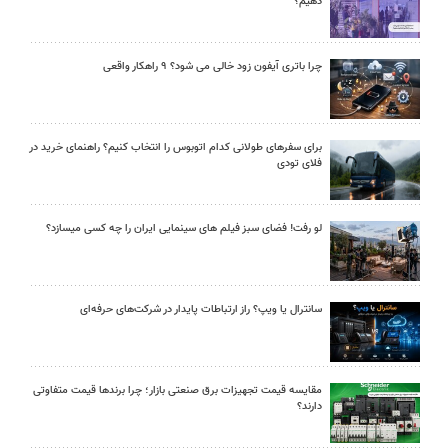
دهیم؟
چرا باتری آیفون زود خالی می شود؟ ۹ راهکار واقعی
برای سفرهای طولانی کدام اتوبوس را انتخاب کنیم؟ راهنمای خرید در
فلای تودی
لو رفت! فضای سبز فیلم های سینمایی ایران را چه کسی میسازد؟
سانترال یا ویپ؟ راز ارتباطات پایدار در شرکت‌های حرفه‌ای
مقایسه قیمت تجهیزات برق صنعتی بازار؛ چرا برندها قیمت متفاوتی
دارند؟