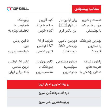
مطالب پیشنهادی
شست و شوی
برای اولین بار
کبد قوی و
پاوربانک
چربی های کبد
در ایران🇮🇷
سالم با چند
شیائومی با
با نوشیدنی
این دکتر کرم
گیاه خوش
تخفیف ویژه به
گیاهی(55%تخفیف)
ترمیم کننده 23
طعم
مدت محدود🔥
بهترین پاوربانک
دوربین لامپی
بازدید از IM
با این روش
روزه ساخت!
با کمترین
چرخشی 360
LS7 لوکس
توی
قیمت❗
درجه فقط
ترین شاسی
خونه،سفیدی و
امروز حراج شد
بلند برقی ایران
زیبایی دندوناتو
پایان دغدغه
دندان مصنوعی
کاربردی‌ترین
IM LS7 لوکس
🔥 پرداخت
در باشگاه
برگردون
هزینه های
سوئیسی:
پاوربانک با
ترین شاسی
درب منزل
انقلاب
(40%off)
دندان پزشکی با
جدیدترین
مناسب‌ترین
بلند برقی ایران
پک سفید
فناوری اروپا،
قیمت❗
کننده خانگی
سبک و مقاوم |
پر بیننده‌ترین اخبار اروپا
پرداخت قسطی
دیدگاه خوانندگان امروز
پر بیننده‌ترین خبر امروز