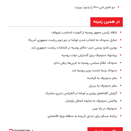
دو لانچر اس-۴۰۰ را زدیم؛ ببینید
در همین زمینه
انتقاد رئیس جمهور روسیه از کیفیت نامناسب توپولف
تمایل مدودف به انتخاب شدن اوباما در دور دوم ریاست جمهوری آمریکا
پوتین نامزد رسمی حزب حاکم روسیه در انتخابات ریاست جمهوری شد
پیشنهاد مدودوف برای گسترش دولت روسیه
مدودف: نظام سیاسی روسیه به غربی‌ها ربطی ندارد
مدودف رسما نخست وزیر روسیه شد
سفر مدودوف به فرانسه
سفر مدودوف به برزیل
گزارش گفته‌های پوتین و اوباما در کنفرانس خبری مشترک
واکنش مدودوف به شایعه انحلال پارلمان
مدودوف در راه چین
برنامه مسکو برای تبدیل کریمه به منطقه ویژه اقتصادی