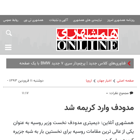
روزنامه همشهری امروز
نیازمندی های همشهری
آگهی و تبلیغات
همشهری تی وی
روابط عمومی ه
فناوری‌های کلاس جدید | پرچم‌دار سری ۷ جدید BMW با یک صفحه
سینمایی برای سرنشین
صفحه اصلی
اخبار جهان
اروپا
دوشنبه ۱۱ فروردین ۱۳۹۳ -
مجموع نظرات: ۰
۱۱:۱۷
مدودف وارد کریمه شد
همشهری آنلاین: دیمیتری مدودف نخست وزیر روسیه به عنوان
یکی از عالی ترین مقامات روسیه برای نخستین بار به شبه جزیره