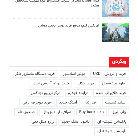
کدام علائم را نباید در اینترنت جست‌وجو کرد؛ فهرست نشانه‌های
هشدار
اوریکس گیم؛ مرجع خرید یوسی پابجی موبایل
وبگردی
خرید و فروش USDT
موتور آسانسور
خرید دستگاه ماساژور بلکر
اجاره ویلا شمال
خرید ادکلن
خرید لوازم آرایشی اصل
خرید طلای آب شده
مزایده خودرو
مرکز تزریق بوتاکس
استند تسلیت
اخذ رتبه
آهنگ جدید
خرید دوچرخه برقی
چاپ لیبل
Buy backlinks
صرافی ارز دیجیتال
صندوق طلا
پارتیشن شیشه ای
دانلود اهنگ جدید
رزرو هتل دبی
پارتیشن شیشه ای