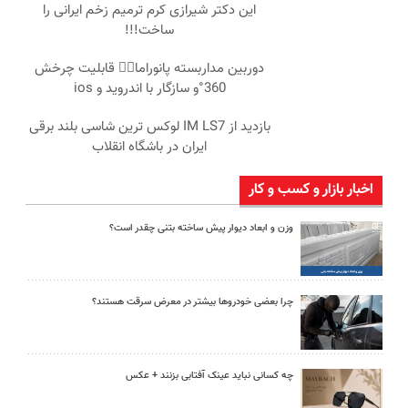
این دکتر شیرازی کرم ترمیم زخم ایرانی را
ساخت!!!
دوربین مداربسته پانوراما👈🏻 قابلیت چرخش
360°و سازگار با اندروید و ios
بازدید از IM LS7 لوکس ترین شاسی بلند برقی
ایران در باشگاه انقلاب
اخبار بازار و کسب و کار
وزن و ابعاد دیوار پیش ساخته بتنی چقدر است؟
چرا بعضی خودروها بیشتر در معرض سرقت هستند؟
چه کسانی نباید عینک آفتابی بزنند + عکس