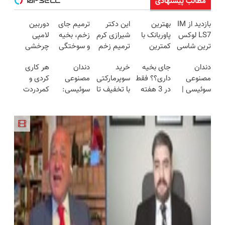
مطالب پیشنهادی
بازدید از IM
بهترین
این دکتر
ترمیم جای
دوربین
LS7 لوکس
پاوربانک با
شیرازی کرم
زخم، بخیه
لامپی
ترین شاسی
کمترین
ترمیم زخم
و سوختگی
چرخشی
بلند برقی
قیمت❗
ایرانی را
فقط در 3
360 درجه
دندان
جای بخیه
خرید
دندان
هر کاری
ایران در
ساخت!!!
هفته!!😍
فقط امروز
مصنوعی
داری؟؟ فقط
سوپرمارکتی
مصنوعی
کردی و
باشگاه
حراج شد🔥
سوئیسی |
در 3 هفته
با تخفیف تا
سوئیسی:
کمردردت
انقلاب
پرداخت
سبک،
ترمیمش
۹۰٪ در
جدیدترین
درمان نشد؟
درب منزل
مقاوم،
کن!😍
سوپرمارکت
فناوری
پر کردن
طبیعی!
دیجی‌کالا
اروپا، سبک
پرسشنامه و
ویزیت
و مقاوم |
دریافت راه
رایگان+پرداخت
پرداخت
حل
اقساطی😍
قسطی