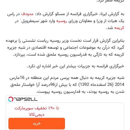
کریمه سفر کرد.
به گزارش ایرنا، خبرگزاری فرانسه از مسکو گزارش داد:
مدودف
در راس
یک هیات از وزرا و معاونان وزرای
روسیه
وارد شهرˈسیمفروپلˈ در
کریمه
شد.
بنابراین گزارش قرار است نخست وزیر روسیه ریاست نشستی را برعهده
گیرد که درآن به موضوعات اجتماعی و توسعه اقتصادی در شبه جزیره
کریمه که به تازگی به فدراسیون روسیه ملحق شده است، بپردازد.
خبرگزاری فرانسه به جزییات بیشتر این خبر اشاره ای نکرد.
شبه جزیره کریمه به دنبال همه پرسی مردم این منطقه در 16مارس
2014 (26 اسفندماه 1392) که با بیش از96درصد آرا خواستار ملحق
شدن به روسیه بودند، به فدارسیون روسیه پیوست.
تا ۹۰٪ تخفیف سوپرمارکت
دیجی‌کالا
خرید