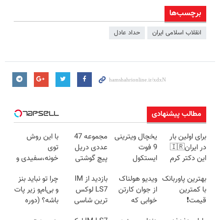
برچسب‌ها
انقلاب‌ اسلامی‌ ایران
حداد عادل
مطالب پیشنهادی
برای اولین بار
یخچال ویترینی
مجموعه 47
با این روش
در ایران🇮🇷
9 فوت
عددی دریل
توی
این دکتر کرم
ایستکول
پیچ گوشتی
خونه،سفیدی و
ترمیم کننده 23
(جدید)
شارژی (تخفیف
زیبایی دندوناتو
بهترین پاوربانک
ویدیو هولناک
بازدید از IM
چرا تو نباید بنز
روزه ساخت!
به مدت
برگردون
با کمترین
از جوان کارتن
LS7 لوکس
و بی‌ام‌و زیر پات
محدود)
(40%off)
قیمت❗
خوابی که
ترین شاسی
باشه؟ (دوره
میلیاردر شد.
بلند برقی ایران
رایگان درآمد