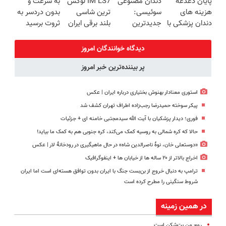
پایان دغدغه
دندان مصنوعی
IM LS7 لوکس
به سرعت و
آموزش رایگان
در باشگاه
میلیاردی)
هزینه های
سوئیسی:
ترین شاسی
بدون دردسر به
انقلاب
دندان پزشکی با
جدیدترین
بلند برقی ایران
ثروت برسید
پک سفید
فناوری اروپا،
(دوره کاملا
کننده خانگی
سبک و مقاوم |
رایگان
دیدگاه خوانندگان امروز
پرداخت قسطی
پولسازی)
پر بیننده‌ترین خبر امروز
استوری معنادار بهنوش بختیاری درباره ایران | عکس
پیکر سوخته حمیدرضا رجب‌زاده اطراف تهران کشف شد
فوری؛ دیدار پزشکیان با آیت الله سیدمجتبی خامنه ای + جزئیات
حالا که کره شمالی به روسیه کمک می‌کند، کره جنوبی هم به کمک ما بیاید!
«دوستعلی خان، نوۀ ناصرالدین شاه» در حال ماهیگیری در رودخانۀ لار | عکس
اخراج بالاتر از ۲۰ ساله ها از خیابان ها + اینفوگرافیک
ترامپ به دنبال خروج از بن‌بست جنگ با ایران بدون توافق هسته‌ای است اما ایران
شروط سنگینی را مطرح کرده است
در همین زمینه
روح من بت‌شکن است