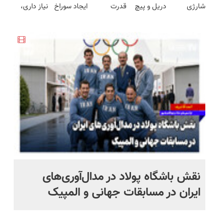
شارژی
دریل و پیچ
قدرت
ایجاد سوراخ
نیاز داری،
محدود)
ساخت!
قیمت بازار
فوق‌قدرت با
گوشتی رو با
سوپرمن😉
😱
توی یه کیف
🔥)
کنترل
گارانتی و
(مجموعه47عددی
جمع شده!
سرعت ⚡
نصف قیمت
با گارانتی
تخفیف به
(همراه با
بخر!😉
تعویض)
مدت
متعلقات)
محدود
نقش باشگاه پولاد در مدال‌آوری‌های
مع
ایران در مسابقات جهانی و المپیک
دا
خو