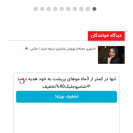
دیدگاه خوانندگان
استوری معنادار بهنوش بختیاری درباره ایران | عکس
ک جهت
تنها در کمتر از 3ماه موهای پرپشت به خود هدیه دهید
🌱شامپوجلبک40%تخفیف
تخفیف ویژه!