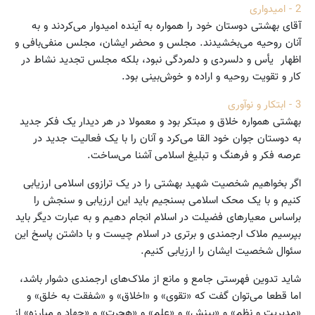
2 - امیدواری
آقای بهشتی دوستان خود را همواره به آینده امیدوار می‌کردند و به
آنان روحیه می‌بخشیدند. مجلس و محضر ایشان، مجلس منفی‌بافی و
اظهار یأس و دلسردی و دلمردگی نبود، بلکه مجلس تجدید نشاط در
کار و تقویت روحیه و اراده و خوش‌بینی بود.
3 - ابتکار و نوآوری
بهشتی همواره خلاق و مبتکر بود و معمولا در هر دیدار یک فکر جدید
به دوستان جوان خود القا می‌کرد و آنان را با یک فعالیت جدید در
عرصه فکر و فرهنگ و تبلیغ اسلامی آشنا می‌ساخت.
اگر بخواهیم شخصیت شهید بهشتی را در یک ترازوی اسلامی ارزیابی
کنیم و با یک محک اسلامی بسنجیم باید این ارزیابی و سنجش را
بر‌اساس معیارهای فضیلت در اسلام انجام دهیم و به عبارت دیگر باید
بپرسیم ملاک ارجمندی و برتری در اسلام چیست و با داشتن پاسخ این
سئوال شخصیت ایشان را ارزیابی کنیم.
شاید تدوین فهرستی جامع و مانع از ملاک‌های ارجمندی دشوار باشد،
اما قطعا می‌توان گفت که «تقوی» و «اخلاق» و «شفقت به خلق» و
«مدیریت و نظم» و «بینش» و «علم» و «هجرت» و «جهاد و مبارزه» از