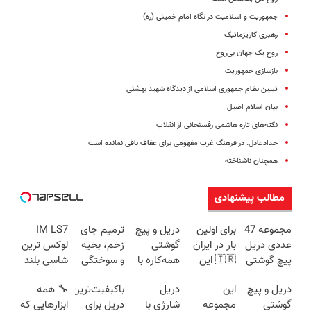
جمهوریت و اسلامیت در نگاه امام خمینی (ره)
رهبری کاریزماتیک
روح یک جهان بی‌روح
بازسازی جمهوریت
تبیین نظام جمهوری اسلامی از دیدگاه شهید بهشتی
بیان اسلام اصیل
نکته‌های تازه هاشمی رفسنجانی از انقلاب
حدادعادل: در فرهنگ غرب مفهومی برای عفاف باقی نمانده است
همچنان ناشناخته
مطالب پیشنهادی
مجموعه 47
برای اولین
دریل و پیچ
ترمیم جای
IM LS7
عددی دریل
بار در ایران
گوشتی
زخم، بخیه
لوکس ترین
پیچ گوشتی
🇮🇷 این
همه‌کاره با
و سوختگی
شاسی بلند
شارژی
دکتر کرم
گیربکس
فقط در 3
برقی ایران
دریل و پیچ
این
دریل
باکیفیت‌ترین
🔧 همه
(تخفیف به
ترمیم کننده
هوشمند ⚙️
هفته!!😍
گوشتی
مجموعه
شارژی با
دریل برای
ابزارهایی که
مدت
23 روزه
(نصف