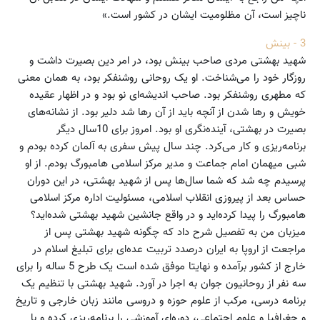
ناچیز است، آن مظلومیت ایشان در کشور است.»
3 - بینش
شهید بهشتی مردی صاحب‌ بینش بود، در امر دین بصیرت داشت و
روزگار خود را می‌شناخت. او یک روحانی روشنفکر بود، به همان معنی
که مطهری روشنفکر بود. صاحب اندیشه‌ای نو بود و در اظهار عقیده
خویش و رها شدن از آنچه باید از آن رها شد دلیر بود. از نشانه‌های
بصیرت در بهشتی، آینده‌نگری او بود. امروز برای 10سال دیگر
برنامه‌ریزی و کار می‌کرد. چند سال پیش سفری به آلمان کرده بودم و
شبی میهمان امام جماعت و مدیر مرکز اسلامی هامبورگ بودم. از او
پرسیدم چه شد که شما سال‌ها پس از شهید بهشتی، در این دوران
حساس بعد از پیروزی انقلاب اسلامی، مسئولیت اداره مرکز اسلامی
هامبورگ را پیدا کرده‌اید و در واقع جانشین شهید بهشتی شده‌اید؟
میزبان من به تفصیل شرح داد که چگونه شهید بهشتی پس از
مراجعت از اروپا به ایران درصدد تربیت عده‌ای برای تبلیغ اسلام در
خارج از کشور برآمده و نهایتا موفق شده است یک طرح 5 ساله را برای
سه نفر از روحانیون جوان به اجرا در آورد. شهید بهشتی با تنظیم یک
برنامه درسی، مرکب از علوم حوزه‌ و دروسی مانند زبان خارجی و تاریخ
و جغرافیا و علوم اجتماعی، دوره‌ای آموزشی را برنامه‌ریزی کرده و با