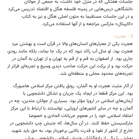
جلسات هفتگی که در منزل خود داشت، به جمعی از جوانان
دانشگاهی درس‌هایی در زمینه فلسفه هگل و اقتصاد تدریس می‌کرد
و در این جلسات مستقیما به متون اصلی هگل و نیز به کتاب
«کاپیتال» مارکس مراجعه و از آنها استفاده می‌کرد.
5 - هجرت
هجرت یکی از معیارهای انسان‌های والا در قرآن است و بهشتی مرد
هجرت بود. او مثل آب راکد نبود که در یک جا بماند، بلکه مانند رودی
جاری بود. از اصفهان به قم و از قم به تهران و از تهران به آلمان در
حرکت بود و از برکت این حرکت صاحب دیدی وسیع و تجربه‌ای فراتر از
تجربه‌های محدود محلی و منطقه‌ای شد.
از آثار مثبت هجرت او به آلمان، رونق یافتن مرکز اسلامی هامبورگ
بود. این مرکز قطعا در ایجاد یک جریان و تشکل دانشجویی با
آرمان‌های اسلامی در اروپا مؤثر بود. بسیاری از جوانان متدین، چه در
آلمان و چه در سایر کشورهای اروپایی، توانستند با ارتباط با این مرکز
اعتقاد اسلامی خود را در هجوم جریانات الحادی و خصوصا
مارکسیستی حفظ کنند. در آن سال‌ها، که جنبش چپ دانشجویی در
خارج از کشور از نفوذ و قدرت بالایی برخوردار بود،‌ به حق باید شهید
بهشتی را یکی از پایه‌گذاران جنبش اسلامی دانشجویی میان