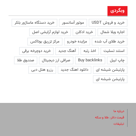
وبگردی
خرید و فروش USDT
موتور آسانسور
خرید دستگاه ماساژور بلکر
اجاره ویلا شمال
خرید ادکلن
خرید لوازم آرایشی اصل
خرید طلای آب شده
مزایده خودرو
مرکز تزریق بوتاکس
استند تسلیت
اخذ رتبه
آهنگ جدید
خرید دوچرخه برقی
چاپ لیبل
Buy backlinks
صرافی ارز دیجیتال
صندوق طلا
پارتیشن شیشه ای
دانلود اهنگ جدید
رزرو هتل دبی
پارتیشن شیشه ای
درباره ما
قیمت دلار، طلا و سکه
تبلیغات