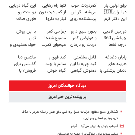
برای اولین بار
کمردردت خوب
تنها راه رهایی
این گیاه دریایی
در ایران🇮🇷
می‌شه، اگر این
از کمر درد بدون
پوستت رو
این دکتر کرم
پرسشنامه رو پر
نیاز به دارو!
طوری صاف
ترمیم کننده 23
کنی!!
(◂پرسش‌نامه)
میکنه انگار
دوربین لامپی
بدون هیچ دارو
جراحی کمر
با این روش
روزه ساخت!
20سال جوون
چرخشی 360
و عوارضی کمر
ممنوع شده!
توی
شدی🔥
درجه فقط
دردت رو درمان
میخوای کمرت
خونه،سفیدی و
امروز حراج شد
کن!
رو در منزل
زیبایی دندوناتو
پایان دغدغه
قاتل سلامتی
کبد قوی و
ماشین دنا
🔥 پرداخت
(پرسش‌نامه)
درمان کنی؟
برگردون
هزینه های
کبد چربه با این
سالم با چند
گذاشتی برای
درب منزل
((پرسش‌نامه))
(40%off)
دندان پزشکی با
دمنوش گیاهی
گیاه خوش
فروش؟ با
پک سفید
کبدتو بیمه کن
طعم
خودرو45 راحت
کننده خانگی
بفروش
دیدگاه خوانندگان امروز
پر بیننده‌ترین خبر امروز
افشاگری منبع مطلع؛ جزئیات مبلغ پرداختی برای عبور از تنگه هرمز تا حذف
کریدورهای شمالی و جنوبی
آمیتاب باچان به ایران می‌آید + فیلم
تدابیر شدید برای جلوگیری از حمله به عربستان