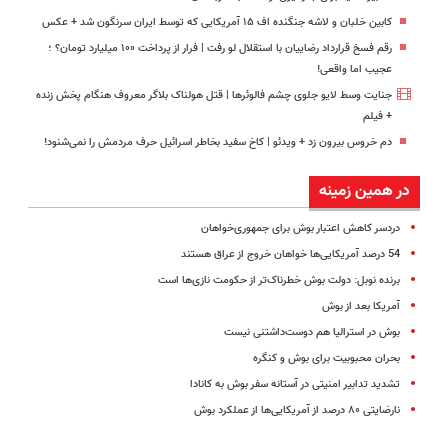
کابین خلبان و لاشه جنگنده اف ۱۵ آمریکایی که توسط ایران سرنگون شد + عکس
رقم فسخ قرارداد رضاییان با استقلال لو رفت | فرار از پرداخت ۱۰۰ میلیارد تومان؟ ؛
عجیب اما واقعی!
جنایت وسط لایو جلوی چشم فالوئرها | قتل هولناک بلاگر معروف هنگام پخش زنده
+ فیلم
دم خروس بیرون زد + ویدئو | کاخ سفید بخاطر اسرائیل حرف مردمش را نمی‌شنود!
در همین زمینه
دردسر کاهش اعتبار بوش برای جمهوری‌خواهان
54 درصد آمریکایی‌ها خواهان خروج از عراق هستند
برنده نوبل: دولت بوش خطرناک‌تر از حکومت نازی‌ها است
آمریکا بعد از بوش
بوش در استرالیا هم دوست‌داشتنی نیست
بحران محبوبیت برای بوش و کنگره
تشدید تدابیر امنیتی‌ در آستانه‌ سفر بوش‌ به‌ کانادا
نارضایتی ۸۰ درصد از آمریکایی‌ها از عملکرد بوش