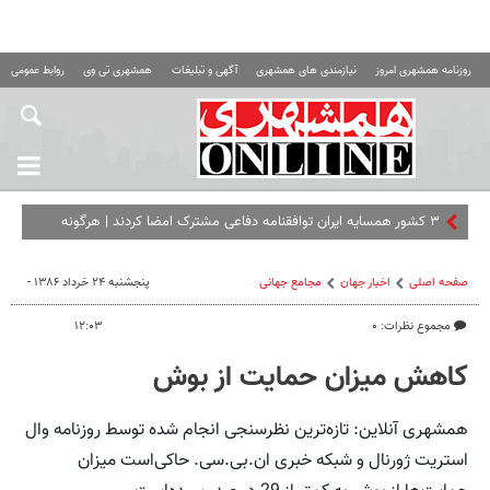
روزنامه همشهری امروز
نیازمندی های همشهری
آگهی و تبلیغات
همشهری تی وی
روابط عمومی ه
۳ کشور همسایه ایران توافقنامه دفاعی مشترک امضا کردند | هرگونه
حمله مسلحانه علیه هر ی
صفحه اصلی
اخبار جهان
مجامع‌ جهانی
پنجشنبه ۲۴ خرداد ۱۳۸۶ -
مجموع نظرات: ۰
۱۲:۰۳
کاهش میزان حمایت‌ از بوش
همشهری آنلاین: تازه‌ترین نظرسنجی انجام شده توسط روزنامه وال
استریت ژورنال و شبکه خبری ان.بی.سی. حاکی‌است میزان