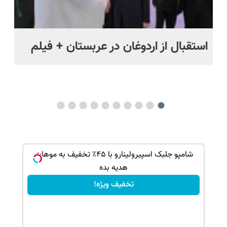
استقبال از اردوغان در عربستان + فیلم
شا
باز
ک جهت
شامپو جلبک اسپیرولینارو با ۴۵٪ تخفیف به موهات
هدیه بده
تخفیف ویژه!