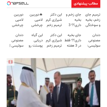
مطالب پیشنهادی
ترمیم جای
جای زخم و
این دکتر
🔥دوربین
دوربین
زخم، بخیه
بخیه
شیرازی کرم
لامپی
لامپی
و سوختگی
داری؟؟ 3
ترمیم زخم
چرخشی
چرخشی
فقط در 3
هفته‌ای
ایرانی را
360 درجه
360 درجه
دندان
جای بخیه
این دکتر
این گیاه
دندان
هفته!!😍
محوش کن!
ساخت!!!
🔥 پرداخت
فقط امروز
مصنوعی
داری؟؟ فقط
شیرازی کرم
دریایی
مصنوعی
درب منزل
حراج شد🔥
سوئیسی:
در 3 هفته
ترمیم زخم
پوستت رو
سوئیسی |
+ گارانتی
پرداخت
جدیدترین
ترمیمش
ایرانی را
طوری صاف
سبک،
تعویض
درب منزل
فناوری
کن!😍
ساخت!!!
میکنه
مقاوم،
اروپا، سبک
انگار20سال
طبیعی!
و مقاوم |
جوون شدی
ویزیت
پرداخت
🔥لینک
رایگان+پرداخت
قسطی
خرید
اقساطی😍