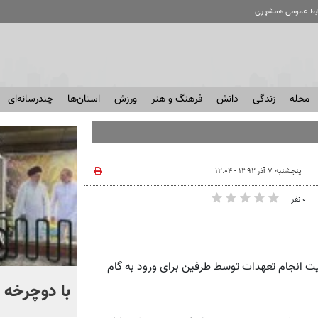
ابط عمومی همشهری
محله
زندگی
دانش
فرهنگ و هنر
ورزش
استان‌ها
چندرسانه‌ای
پنجشنبه ۷ آذر ۱۳۹۲ - ۱۲:۰۴
۰ نفر
میت انجام تعهدات توسط طرفین برای ورود به گام
آمیتاب باچان به ایران می‌آید
با دوچرخه ب
+ فیلم