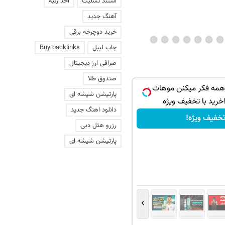
استند تسلیت
اخذ رتبه
آهنگ جدید
خرید دوچرخه برقی
چاپ لیبل
Buy backlinks
صرافی ارز دیجیتال
صندوق طلا
 همه فکر میکنن موهات و
پارتیشن شیشه ای
خرید با تخفیف ویژه
دانلود اهنگ جدید
خفیف ویژه!
رزرو هتل دبی
پارتیشن شیشه ای
›