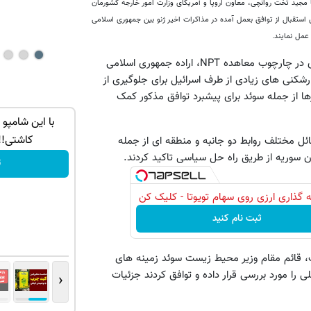
با مجید تخت روانچی، معاون اروپا و آمریکای وزارت امور خارجه کشورمان
ستقبال از توافق بعمل آمده در مذاکرات اخیر ژنو بین جمهوری اسلامی
معاون وزیر خارجه کشورمان نیز با اشاره به حق ایران برای غنی سازی در چارچوب معاهده NPT، اراده جمهوری اسلامی
ه کارشکنی های زیادی از طرف اسرائیل برای جلوگیری از
ا از جمله سوئد برای پیشبرد توافق مذکور کمک
 اول رو
لذت موهای پرپشت و قوی رو تجربه
با این شامپو
کن(شامپو اسپیرولینا45%تخفیف)
کاشتی!!
ائل مختلف روابط دو جانبه و منطقه ای از جمله
 سوریه از طریق راه حل سیاسی تاکید کردند.
خرید محصول
ت
 گذاری ارزی روی سهام تویوتا - کلیک کن
ثبت نام کنید
، قائم مقام وزیر محیط زیست سوئد زمینه های
را مورد بررسی قرار داده و توافق کردند جزئیات
‹