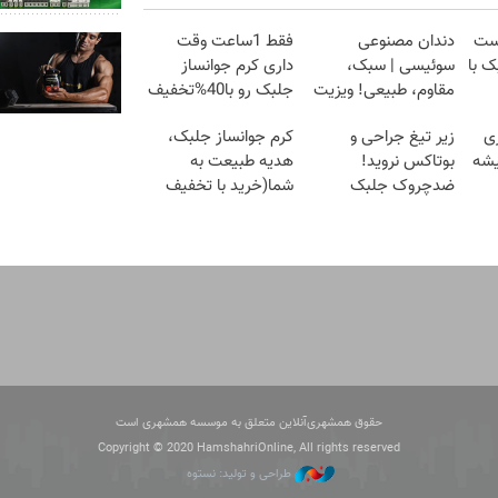
ست
دندان مصنوعی
فقط 1ساعت وقت
ک با
سوئیسی | سبک،
داری کرم جوانساز
مقاوم، طبیعی! ویزیت
جلبک رو با40%تخفیف
رایگان+پرداخت
بخری!
ی
زیر تیغ جراحی و
کرم جوانساز جلبک،
اقساطی😍
شه
بوتاکس نروید!
هدیه طبیعت به
ضدچروک جلبک
شما(خرید با تخفیف
با40%تخفیف
ویژه)
حقوق همشهری‌آنلاین متعلق به موسسه همشهری است
Copyright © 2020 HamshahriOnline, All rights reserved
طراحی و تولید: نستوه