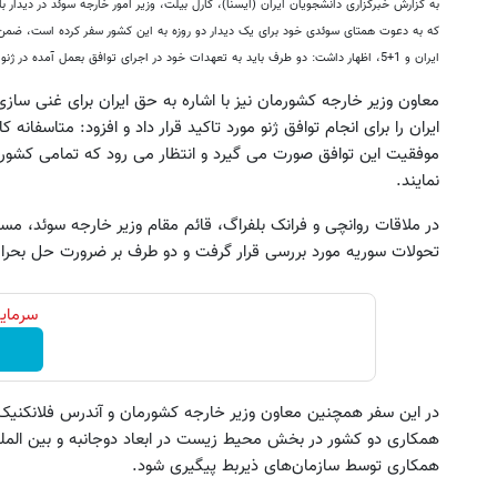
به گزارش خبرگزاری دانشجویان ایران (ایسنا)، کارل بیلت، وزیر امور خارجه سوئد در دیدار 
که به دعوت همتای سوئدی خود برای یک دیدار دو روزه به این کشور سفر کرده است، ضمن ا
ایران و 1+5، اظهار داشت: دو طرف باید به تعهدات خود در اجرای توافق بعمل آمده در ژنو عمل نمایند.
ایران را برای انجام توافق ژنو مورد تاکید قرار داد و افزود: متاسفان
موفقیت این توافق صورت می گیرد و انتظار می رود که تمامی کشوره
نمایند.
ش معجزه آسای پاکسازی کبد با تخفیف
این روش گیاهی توی جهان حرف
ویژه
میزنه!40%تخفیف
در ملاقات روانچی و فرانک بلفراگ، قائم مقام وزیر خارجه سوئد، مس
تحولات سوریه مورد بررسی قرار گرفت و دو طرف بر ضرورت حل بحران
خرید محصول
خرید محصول
سرمایه
در این سفر همچنین معاون وزیر خارجه کشورمان و آندرس فلانکنیک
همکاری دو کشور در بخش محیط زیست در ابعاد دوجانبه و بین المللی 
همکاری توسط سازمان‌های ذیربط پیگیری شود.