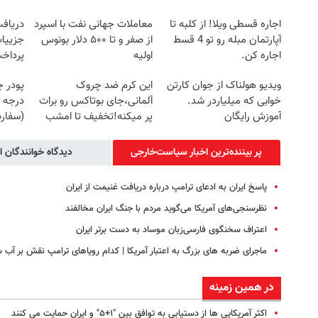
اجاره‌ قسطی ویلا! از کلبه تا
معاملات جهانی نفت با اسپرد
آپارتمان مبله رو تو 4 قسط
از صفر و تا ۵۰۰ دلار بونوس
جزییات
اجاره کن.
اولیه
پرداخ
ویدیو هولناک از جوان کارتن
این کرم ضد چروک
پودر 
خوابی که میلیاردر شد.
آلمانی،جای بوتاکس رو برات
درجه 
آموزش رایگان
پر میکنه!تخفیف تا امشب
(سفار
پر بیننده‌ترین اخبار سیاست‌خارجی
دیدگاه خوانندگان ا
پاسخ ایران به ادعای ترامپ درباره دریافت غنیمت از ایران
نظرسنجی‌های آمریکا می‌گوید مردم با جنگ ایران مخالفند
اعتراف سخنگوی فارسی‌زبان موساد به دست برتر ایران
ماجرای ضربه های بزرگ به اعتبار آمریکا | کدام رویاهای ترامپ نقش بر آب 
در همین زمینه
اکثر آمریکایی ها از دستیابی به توافق بین "۱+۵" و ایران حمایت می کنند