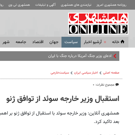
روزنامه همشهری امروز
نیازمندی های همشهری
آگهی و تبلیغات
همشهری تی وی
رو
خانه
آرشیو اخبار
سياست
جهان
اقتصاد
جامعه
شهر
ادعای وزیر جنگ آمریکا درباره جنگ با ایران
صفحه اصلی
اخبار سیاسی ایران
سیاست‌خارجی
مجموع نظرات: ۰
استقبال وزیر خارجه سوئد از توافق ژنو
همشهری آنلاین: وزیر خارجه سوئد با استقبال از توافق ژنو بر اه
بعد تاکید کرد.