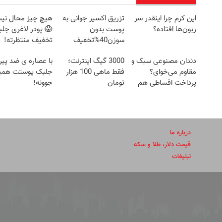
این کرم چرا اینقدر سر
تزریق اکسیر جوانی به
هیچ چیز محال نی
زبون‌ها افتاده؟
پوست بدون
😱 پودر لاغری جلب
سوزن40%تخفیف
تخفیف منتظرته!
دندان مصنوعی سبک و
3000 گیگ اینترنت؛
با عصاره ی ضد پیر
مقاوم می‌خوای؟
فقط ماهی 100 هزار
جلبک پوستت همی
پرداخت اقساطی هم
تومان
جوونه!
داریم!😍 | 📍تهران
درباره ما
قیمت دلار، طلا و سکه
تبلیغات