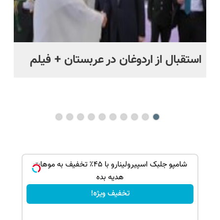
استقبال از اردوغان در عربستان + فیلم
شا
باز
ک جهت
شامپو جلبک اسپیرولینارو با ۴۵٪ تخفیف به موهات
هدیه بده
تخفیف ویژه!