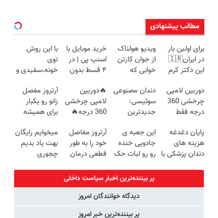
مطالب پیشنهادی
برای اولین بار
ویدیو هولناک
خرید موبایل با
با این روش
در ایران🇮🇷
از جوان کارتن
اسنپ پی | در
توی
این دکتر کرم
خوابی که
۴ قسط بدون
خونه،سفیدی و
ترمیم کننده 23
میلیاردر شد.
سود و کارمزد!
زیبایی دندوناتو
دوربین لامپی
دندان مصنوعی
🔥دوربین
آرتروز مفصل
روزه ساخت!
آموزش رایگان
برگردون
چرخشی 360
سوئیسی:
لامپی چرخشی
زانو رو یکبار
(40%off)
درجه فقط
جدیدترین
360 درجه🔥
برای همیشه
امروز حراج شد
فناوری اروپا،
پرداخت درب
درمان کن!
پایان دغدغه
این جعبه ی
آرتروز مفاصل
میخوایم رایگان
🔥 پرداخت
سبک و مقاوم |
منزل + گارانتی
◗پرسش‌نامه◖
هزینه های
جادویی خنده
خود را به طور
بهت یاد بدیم
درب منزل
پرداخت قسطی
تعویض
دندان پزشکی با
رو رو لبات حک
قطعی درمان
چجوری
پک سفید
میکنه
کنید!
پولدارشی! باور
کننده خانگی
خرید40%تخفیف
◗پرسش‌نامه◖
نداری امتحانش
پر بیننده‌ترین اخبار سیاست داخلی
مجانیه
دیدگاه خوانندگان امروز
پر بیننده‌ترین خبر امروز