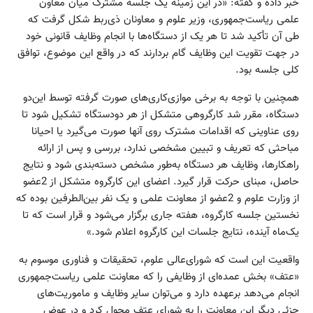
خبر داده و گفته: «در این زمینه یک جلسه مشترک میان معاون
علمی ریاست‌جمهوری، وزیر علوم و معاونان ذی‌ربط شکل گرفت که
طی آن تأکید شد تا هر یک از دستگاه‌ها با انجام وظایف قانونی خود
در جهت تقویت این وظایف گام بردارند که در واقع این موضوع، توافق
کلی جلسه بود.
همچنین با توجه به برخی موازی‌کاری‌های صورت گرفته توسط این‌دو
دستگاه، مقرر شد کارگروهی متشکل از هر دودستگاه تشکیل شود تا
روی عناوینی که اقدامات مشترک روی آنها صورت می‌گیرد یا احیانا
مباحثی که تعریف و تبیین مشخصی ندارد، بررسی و پس از ارائه
راهکارها، وظایف هر دستگاه به‌طور مشخص دسته‌بندی شود و نتایج
حاصل، مبنای حرکت قرار گیرد. اعضای این کارگروه متشکل از 2عضو
از وزارت علوم و 2عضو از معاونت علمی و یک نفر بین‌الطرفین بوده که
نخستین جلسه کارگروه، هفته جاری برگزار می‌شود و قرار است که تا
یک‌ماه آینده، نتایج جلسات این کارگروه اعلام شود.»
واقعیت این است که شورای‌عالی علوم، تحقیقات و فناوری موسوم به
«عتف» بخش عمده‌ای از وظایفی را که معاونت علمی ریاست‌جمهوری
انجام می‌دهد بر‌عهده دارد و می‌توان سایر وظایف و ماموریت‌های
جزئی دیگر این معاونت را به شورای عتف محول کرد و در عوض