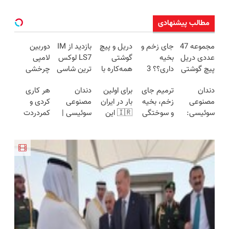
مطالب پیشنهادی
مجموعه 47
جای زخم و
دریل و پیچ
بازدید از IM
دوربین
عددی دریل
بخیه
گوشتی
LS7 لوکس
لامپی
پیچ گوشتی
داری؟؟ 3
همه‌کاره با
ترین شاسی
چرخشی
شارژی
هفته‌ای
گیربکس
بلند برقی
360 درجه
دندان
ترمیم جای
برای اولین
دندان
هر کاری
(تخفیف به
محوش کن!
هوشمند ⚙️
ایران در
فقط امروز
مصنوعی
زخم، بخیه
بار در ایران
مصنوعی
کردی و
مدت
(نصف
باشگاه
حراج شد🔥
سوئیسی:
و سوختگی
🇮🇷 این
سوئیسی |
کمردردت
محدود)
قیمت بازار
انقلاب
پرداخت
جدیدترین
فقط در 3
دکتر کرم
سبک،
درمان نشد؟
🔥)
درب منزل
فناوری
هفته!!😍
ترمیم کننده
مقاوم،
پر کردن
اروپا، سبک
23 روزه
طبیعی!
پرسشنامه و
و مقاوم |
ساخت!
ویزیت
دریافت راه
پرداخت
رایگان+پرداخت
حل
قسطی
اقساطی😍