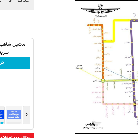
دید بالاتر =
با این روش توی خونه،سفیدی و زیبایی
ماشین شاهین 
دندوناتو برگردون(40%off)
سریع
تخفیف ویژه!
در
‹
مطالب پیشنهادی