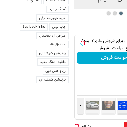
استند تسلیت
اخذ رتبه
آهنگ جدید
خرید دوچرخه برقی
چاپ لیبل
Buy backlinks
صرافی ارز دیجیتال
برای فروش داری؟ اینجا
صندوق طلا
 و راحت بفروش
پارتیشن شیشه ای
خواست فروش
دانلود اهنگ جدید
رزرو هتل دبی
پارتیشن شیشه ای
›