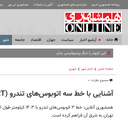
روزنامه همشهری امروز
نیازمندی های همشهری
آگهی و تبلیغات
همشهری تی وی
رو
خانه
آرشیو اخبار
سياست
جهان
اقتصاد
جامعه
شهر
این لژیونر را دیگر پرسپولیسی بدانید؛ فقط پرسپولیس
صفحه اصلی
اخبار شهر
شهری
مجموع نظرات: ۰
آشنایی با خط سه اتوبوس‌های تندرو (BRT) تهران
همشهری آنلاین: خط ۳ اتوب
تهران به شرق آن فراهم کرده است.