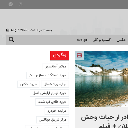
- جمعه ۱۶ مرداد ۱۴۰۵
Aug 7, 2026
عکس
کسب و کار
حوادث
وبگردی
موتور آسانسور
خرید دستگاه ماساژور بلکر
اجاره ویلا شمال
خرید ادکلن
خرید لوازم آرایشی اصل
خرید طلای آب شده
مزایده خودرو
در از حیات وحش
ایران می‌تواند ما را کاملاً نابو
مرکز تزریق بوتاکس
لان + فیلم
کند