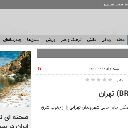
ابط عمومی همشهری
محله
زندگی
دانش
فرهنگ و هنر
ورزش
استان‌ها
چندرسانه‌ای
شنبه ۲ آذر ۱۳۹۲ - ۰۷:۰۱
۰ نفر
وس‌های تندرو با ۱۴.۳ کیلومتر طول امکان جابه جایی شهروندان تهرانی را از جنوب شرق
اگر یک‌بار دیگر ایران به ما
صحنه ای نا
حمله کند فلج می شویم
ایران در سب