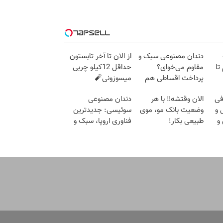
دندان مصنوعی سبک و
از الان تا آخر تابستون
 گرم تا
مقاوم می‌خوای؟
حداقل 12کیلو چربی
پرداخت اقساطی هم
میسوزونی🧨
داریم!😍 | 📍تهران
فی
الان وقتشه‼️ با هر
دندان مصنوعی
 و
وضعیت بانک مو، موی
سوئیسی: جدیدترین
و
طبیعی بکار!
فناوری اروپا، سبک و
مقاوم | پرداخت قسطی