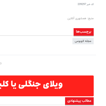
کد خبر
239297
منبع: همشهری آنلاین
برچسب‌ها
مجله اتوبوس
مطالب پیشنهادی