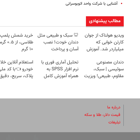
آشنایی با شرکت واحد اتوبوسرانی
مطالب پیشنهادی
ویدیو هولناک از جوان
🦷 سبک و طبیعی مثل
خرید شمش پلمپ
کارتن خوابی که
دندان خودت! نصب
طلاسی، از ۰.۵
میلیاردر شد. آموزش
آسان و پرداخت
۱۰ گرم
رایگان
اقساطی 💳 📍 تهران
دندان مصنوعی
تحلیل آماری فوری با
استعلام آنلاین خلا
سوئیسی | سبک،
نرم افزار SPSS به
خودرو 👈با کد ملی
مقاوم، طبیعی! ویزیت
همراه آموزش کامل
پلاک، سریع، دقیق 
رایگان+پرداخت
حتی یک روزه !!
بدون معطلی
اقساطی😍
درباره ما
قیمت دلار، طلا و سکه
تبلیغات