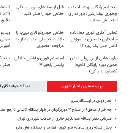
میخوایم رایگان بهت یاد بدیم
قبل از سفرهای برون استانی
استعلا
چجوری پولدارشی! باور نداری
خلافی خود را صفر کنید!
👈با ک
امتحانش مجانیه
دقیق 
تحلیل آماری فوری معادلات
خلافی خودروتو الان ببین، با
ویدیو 
ساختاری تفسیری با آموزش
پلاک و کد ملی، بدون نیاز به
خوابی 
کامل حتی یک روزه !!
مراجعه حضوری
آموزش 
برای رهایی از بی پولی دیدن
استعلام فوری و آنلاین خلافی
همین دوره رایگان کافیه!
پلیس راهور🚨
صفر پ
(شمارتو وارد کن)
پر بیننده‌ترین اخبار شهری
دیدگاه خوانندگان ا
قطار دودی در ایستگاه مترو
چه خبر از مناطق؟ از افتتاح ۳ دوربرگردان‌ در بلوار آیت‌الله کاشانی تا رفع معارض تاسیساتی بزرگراه یادگار امام(ره)
قدردانی دفتر آیت‌الله عبدالکریم حائری از خدمات شهرداری تهران
پایش شبانه روزی سامانه های تهویه قطارها و ایستگاه های مترو