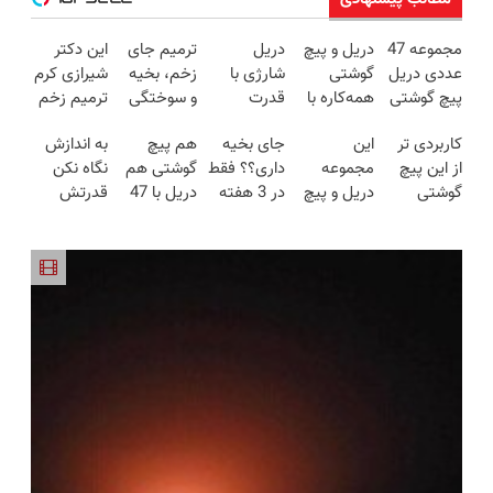
مجموعه 47
دریل و پیچ
دریل
ترمیم جای
این دکتر
عددی دریل
گوشتی
شارژی با
زخم، بخیه
شیرازی کرم
پیچ گوشتی
همه‌کاره با
قدرت
و سوختگی
ترمیم زخم
شارژی
گیربکس
سوپرمن😉
فقط در 3
ایرانی را
کاربردی تر
این
جای بخیه
هم پیچ
به اندازش
(تخفیف به
هوشمند ⚙️
(مجموعه47عددی
هفته!!😍
ساخت!!!
از این پیچ
مجموعه
داری؟؟ فقط
گوشتی هم
نگاه نکن
مدت
(نصف
با گارانتی
گوشتی
دریل و پیچ
در 3 هفته
دریل با 47
قدرتش
محدود)
قیمت بازار
تعویض)
نداریم! 47
گوشتی رو با
ترمیمش
تیکه
درحد هالکه
🔥)
تیکه
گارانتی و
کن!😍
کاربردی! تا
😉 (پرداخت
کاربردی با
نصف قیمت
تخفیف داره
درب
ضمانت
بخر!😉
بخرش!🔥
منزل+گارانتی
بازگشت
تعویض)