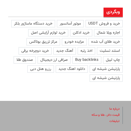
وبگردی
خرید و فروش USDT
موتور آسانسور
خرید دستگاه ماساژور بلکر
اجاره ویلا شمال
خرید ادکلن
خرید لوازم آرایشی اصل
خرید طلای آب شده
مزایده خودرو
مرکز تزریق بوتاکس
استند تسلیت
اخذ رتبه
آهنگ جدید
خرید دوچرخه برقی
چاپ لیبل
Buy backlinks
صرافی ارز دیجیتال
صندوق طلا
پارتیشن شیشه ای
دانلود اهنگ جدید
رزرو هتل دبی
پارتیشن شیشه ای
درباره ما
قیمت دلار، طلا و سکه
تبلیغات