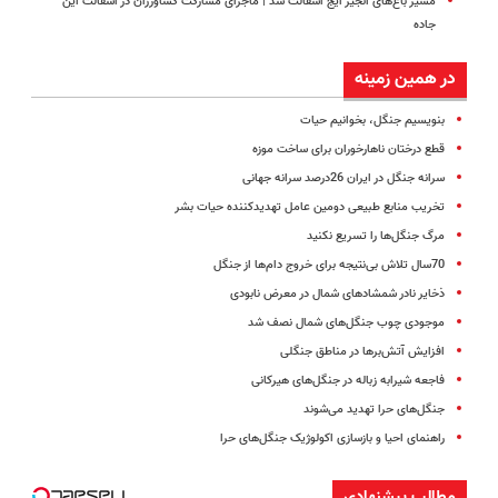
مسیر باغ‌های انجیر ایج آسفالت شد | ماجرای مشارکت کشاورزان در آسفالت این
جاده
در همین زمینه
بنویسیم جنگل، بخوانیم حیات
قطع درختان ناهارخوران برای ساخت موزه
سرانه جنگل در ایران 26درصد سرانه جهانی
تخریب منابع طبیعی دومین عامل تهدید‌کننده حیات بشر
مرگ جنگل‌ها را تسریع نکنید
70سال تلاش بی‌نتیجه برای خروج دام‌ها از جنگل‌
ذخایر نادر شمشادهای شمال در معرض نابودی
موجودی چوب جنگل‌های شمال نصف شد
افزایش آتش‌برها در مناطق جنگلی
فاجعه شیرابه زباله در جنگل‌های هیرکانی
جنگل‌های حرا تهدید می‌شوند
راهنمای احیا و بازسازی اکولوژیک جنگل‌های حرا
مطالب پیشنهادی