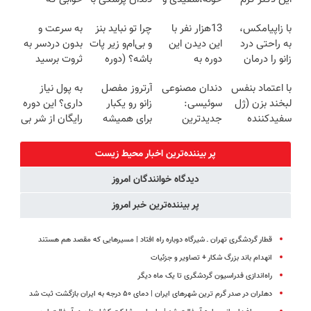
ترمیم کننده 23
زیبایی دندوناتو
پک سفید
میلیاردر شد.
با زاپیامکس،
13هزار نفر با
چرا تو نباید بنز
به سرعت و
روزه ساخت!
برگردون
کننده خانگی
آموزش رایگان
به راحتی درد
این دیدن این
و بی‌ام‌و زیر پات
بدون دردسر به
(40%off)
زانو را درمان
دوره به
باشه؟ (دوره
ثروت برسید
کنید!
آرزوهاشون
رایگان درآمد
(دوره کاملا
با اعتماد بنفس
دندان مصنوعی
آرتروز مفصل
به پول نیاز
رسیدن |
میلیاردی)
رایگان
لبخند بزن (ژل
سوئیسی:
زانو رو یکبار
داری؟ این دوره
ثبت‌‌نام رایگان
پولسازی)
سفیدکننده
جدیدترین
برای همیشه
رایگان از شر بی
دندان40%تخفیف)
فناوری اروپا،
درمان کن!
پولی خلاصت
سبک و مقاوم |
◗پرسش‌نامه◖
میکنه
پر بیننده‌ترین اخبار محیط زیست
پرداخت قسطی
دیدگاه خوانندگان امروز
پر بیننده‌ترین خبر امروز
قطار گردشگری تهران ـ شیرگاه دوباره راه افتاد | مسیرهایی که مقصد هم هستند
انهدام باند بزرگ شکار + تصاویر و جزئیات
راه‌اندازی فدراسیون گردشگری تا یک ماه دیگر
دهلران در صدر گرم‌ ترین شهرهای ایران | دمای ۵۰ درجه به ایران بازگشت ثبت شد