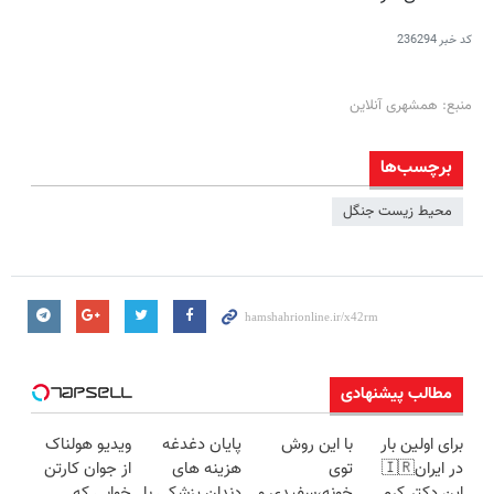
کد خبر
236294
منبع: همشهری آنلاین
برچسب‌ها
محیط زیست جنگل
مطالب پیشنهادی
برای اولین بار
با این روش
پایان دغدغه
ویدیو هولناک
در ایران🇮🇷
توی
هزینه های
از جوان کارتن
این دکتر کرم
خونه،سفیدی و
دندان پزشکی با
خوابی که