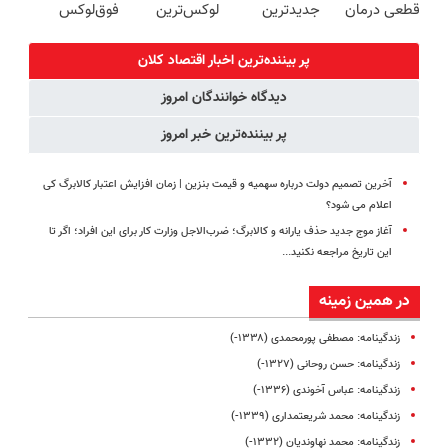
قطعی درمان
جدیدترین
لوکس‌ترین
فوق‌لوکس
کنید!
فناوری اروپا،
EREV در ایران
EREV وارد بازار
◗پرسش‌نامه◖
سبک و مقاوم |
ایران شد
پر بیننده‌ترین اخبار اقتصاد كلان
پرداخت قسطی
دیدگاه خوانندگان امروز
پر بیننده‌ترین خبر امروز
آخرین تصمیم دولت درباره سهمیه و قیمت بنزین | زمان افزایش اعتبار کالابرگ کی
اعلام می شود؟
آغاز موج جدید حذف یارانه و کالابرگ؛ ضرب‌الاجل وزارت کار برای این افراد؛ اگر تا
این تاریخ مراجعه نکنید...
در همین زمینه
زندگینامه: مصطفی پورمحمدی (۱۳۳۸-)
زندگینامه: حسن روحانی (۱۳۲۷-)
زندگینامه: عباس آخوندی (۱۳۳۶-)
زندگینامه: محمد شریعتمداری (۱۳۳۹-)
زندگینامه: محمد نهاوندیان (۱۳۳۲-)