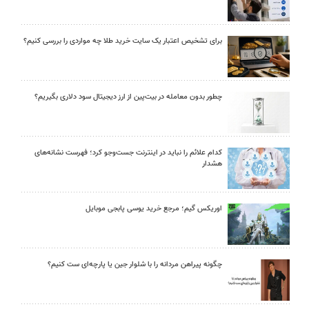
برای تشخیص اعتبار یک سایت خرید طلا چه مواردی را بررسی کنیم؟
چطور بدون معامله در بیت‌پین از ارز دیجیتال سود دلاری بگیریم؟
کدام علائم را نباید در اینترنت جست‌وجو کرد؛ فهرست نشانه‌های
هشدار
اوریکس گیم؛ مرجع خرید یوسی پابجی موبایل
چگونه پیراهن مردانه را با شلوار جین یا پارچه‌ای ست کنیم؟