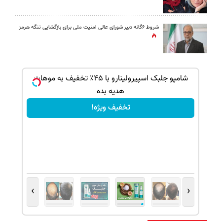
شروط ۶گانه دبیر شورای عالی امنیت ملی برای بازگشایی تنگه هرمز
بک!
شامپو جلبک اسپیرولینارو با ۴۵٪ تخفیف به موهات
هدیه بده
تخفیف ویژه!
›
‹