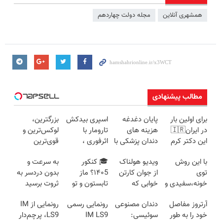
همشهری آنلاین
مجله دولت چهاردهم
مطالب پیشنهادی
برای اولین بار
پایان دغدغه
اسپری بیدکش
بزرگترین،
در ایران🇮🇷
هزینه های
تارومار با
لوکس‌ترین و
این دکتر کرم
دندان پزشکی با
اثرفوری ،
قوی‌ترین
ترمیم کننده 23
پک سفید
محافظ لباس
شاسی بلند
با این روش
ویدیو هولناک
🎓 کنکور
به سرعت و
روزه ساخت!
کننده خانگی
در مقابل بید
EREV در در
توی
از جوان کارتن
۱۴۰5؟ ماز
بدون دردسر به
ایران رونمایی
خونه،سفیدی و
خوابی که
تابستون و تو
ثروت برسید
شد
زیبایی دندوناتو
میلیاردر شد.
یک هفتع جمع
(دوره کاملا
آرتروز مفاصل
دندان مصنوعی
رونمایی رسمی
رونمایی از IM
برگردون
آموزش رایگان
میکنه 🏆
رایگان
خود را به طور
سوئیسی:
IM LS9
LS9، پرچم‌دار
(40%off)
پولسازی)