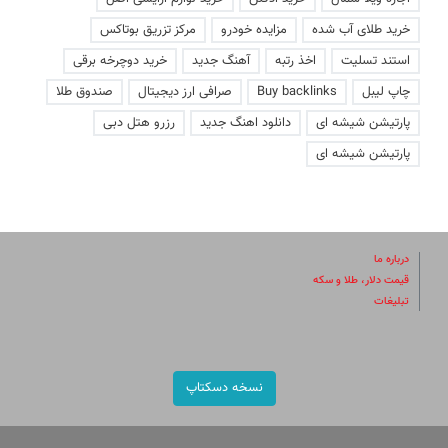
خرید طلای آب شده
مزایده خودرو
مرکز تزریق بوتاکس
استند تسلیت
اخذ رتبه
آهنگ جدید
خرید دوچرخه برقی
چاپ لیبل
Buy backlinks
صرافی ارز دیجیتال
صندوق طلا
پارتیشن شیشه ای
دانلود اهنگ جدید
رزرو هتل دبی
پارتیشن شیشه ای
درباره ما
قیمت دلار، طلا و سکه
تبلیغات
نسخه دسکتاپ