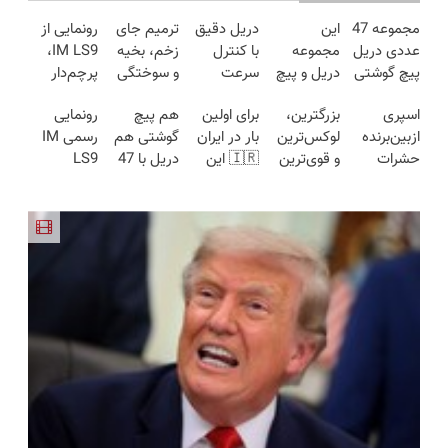
مجموعه 47
این
دریل دقیق
ترمیم جای
رونمایی از
عددی دریل
مجموعه
با کنترل
زخم، بخیه
IM LS9،
پیچ گوشتی
دریل و پیچ
سرعت
و سوختگی
پرچم‌دار
شارژی
گوشتی رو با
اتوماتیک 🎯
فقط در 3
فوق‌لوکس
اسپری
بزرگترین،
برای اولین
هم پیچ
رونمایی
(تخفیف به
گارانتی و
(مجموعه
هفته!!😍
EREV وارد
ازبین‌برنده
لوکس‌ترین
بار در ایران
گوشتی هم
رسمی IM
مدت
نصف قیمت
47عددی +
بازار ایران
حشرات
و قوی‌ترین
🇮🇷 این
دریل با 47
LS9
محدود)
بخر!😉
تخفیف
شد
رختخواب،
شاسی بلند
دکتر کرم
تیکه
لوکس‌ترین
ویژه)
مناسب برای
EREV در
ترمیم کننده
کاربردی! تا
EREV در
مقابله با
در ایران
23 روزه
تخفیف داره
ایران
انواع ساس
رونمایی شد
ساخت!
بخرش!🔥