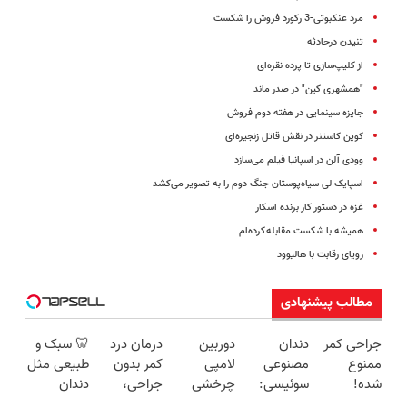
مرد عنکبوتی-3 رکورد فروش را شکست
تنیدن درحادثه
از کلیپ‌سازی تا پرده نقره‌ای
"همشهری کین" در صدر ماند
جایزه سینمایی در هفته دوم فروش
کوین کاستنر در نقش قاتل زنجیره‌ای
وودی آلن در اسپانیا فیلم می‌‌سازد
اسپایک لی سیاه‌پوستان جنگ دوم را به تصویر می‌کشد
غزه در دستور کار برنده اسکار
همیشه با شکست مقابله کرده‌ام
رویای رقابت با هالیوود
مطالب پیشنهادی
جراحی کمر
دندان
دوربین
درمان درد
🦷 سبک و
ممنوع
مصنوعی
لامپی
کمر بدون
طبیعی مثل
شده!
سوئیسی:
چرخشی
جراحی،
دندان
میخوای
جدیدترین
360 درجه
تزریق ◀
خودت!