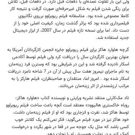
ولی این بار تفاوت عمده‌ای با دفعات قبل دارد. در دفعات قبل، تلاش
برای رنگی شدن فیلم به شکل غیرحرفه‌ای صورت گرفت و نتیجه کار
کاملا مصنوعی شده بود. متاسفانه فیلم ریوبراوو برروی نگاتیوی
فیلمبرداری شده بود که براثر گذشت زمان، کیفیت اصلی خود را از
دست داد. اما برای نسخه تازه فیلم در سال 2007، از ابزار دیجیتال
جدید استفاده شد.
گرچه هاوارد هاکز برای فیلم ریوبراوو جایزه انجمن کارگردانان آمریکا به
عنوان بهترین کارگردان سال را دریافت کرد ولی فیلم توسط آکادمی
اسکار نادیده گرفته شد و این در شرایطی بود که وسترن فرد زینه‌مان
به نام ماجرای نیمروز هفت سال پیش از آن در 7 شاخه نامزد دریافت
اسکار شده بود . امروز اما، منتقدان و صاحبنظران، فیلم‌ هارکز را به
مراتب ارزشمندتر از اثر زینه‌مان می‌دانند.
تاد مک‌کارتی منتقد نشریه ورایتی و نویسنده کتاب «هاوارد هاکز:
روباه خاکستری هالیوود» معتقد است آنچه باعث ساخت فیلم ریوبراوو
توسط هاکز شد، نفرت و انزجاری بود که او از فیلم زینه‌مان داشت.
خود هاکز نیز در مورد فیلم می‌گوید: فکر نمی‌کنم یک کلانتر خوب
کسی باشد که مثل یک جوجه سر در قفا در شهر بگردد و درخواست
کمک کند و در نهایت همسرش او را نجات دهد.