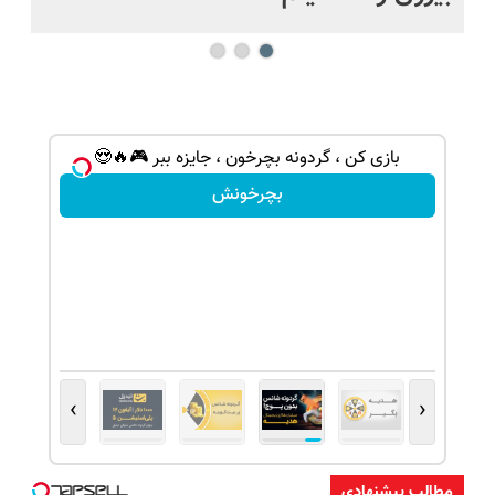
بازی کن ، گردونه بچرخون ، جایزه ببر 🎮🔥😍
بچرخونش
›
‹
مطالب پیشنهادی