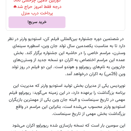
دوربین لامپی چرخشی 360
درجه فقط امروز حراج شد🔥
پرداخت درب منزل
خرید سریع!
در شصتمین دوره جشنواره بین‌المللی فیلم کن، استودیو وارنر در نظر
دارد تا به مناسبت یکصدمین سال تولد جان وین، اسطوره سینمای
وسترن، مراسم خاصی را در حاشیه این جشنواره برگزار کند. بخش
عمده این مراسم اختصاص به اکران دو نسخه جدید از وسترن‌های
جان‌وین به نام‌های ریوبراوو و هوندو است. این دو فیلم در روز تولد
وین (26می) به اکران درخواهد آمد.
نوپردیس یکی از مدیران بخش تولید استودیو وارنر که مدیریت این
برنامه بزرگداشت را برعهده دارد، در این زمینه می‌گوید: ریوبراوو فیلم
مهمی در تاریخ سینماست و البته جان وین یکی از مهمترین بازیگران
استودیو وارنر محسوب می‌شده است، بنابراین این مراسم در واقع
بزرگداشت بخش مهمی از تاریخ سینماست.
این سومین بار است که نسخه بازسازی شده ریوبراوو اکران می‌شود