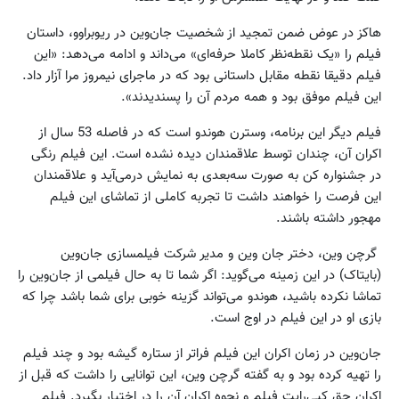
هاکز در عوض ضمن تمجید از شخصیت جان‌وین در ریوبراوو، داستان
فیلم را «یک نقطه‌نظر کاملا حرفه‌ای» می‌داند و ادامه می‌دهد: «این
فیلم دقیقا نقطه مقابل داستانی بود که در ماجرای نیمروز مرا آزار داد.
این فیلم موفق بود و همه مردم آن را پسندیدند».
فیلم دیگر این برنامه، وسترن هوندو است که در فاصله 53 سال از
اکران آن، چندان توسط علاقمندان دیده نشده است. این فیلم رنگی
در جشنواره کن به صورت سه‌بعدی به نمایش درمی‌آید و علاقمندان
این فرصت را خواهند داشت تا تجربه کاملی از تماشای این فیلم
مهجور داشته باشند.
گرچن وین، دختر جان وین و مدیر شرکت فیلمسازی جان‌وین
(بایتاک) در این زمینه می‌گوید: اگر شما تا به حال فیلمی از جان‌وین را
تماشا نکرده باشید، هوندو می‌تواند گزینه خوبی برای شما باشد چرا که
بازی او در این فیلم در اوج است.
جان‌وین در زمان اکران این فیلم فراتر از ستاره گیشه بود و چند فیلم
را تهیه کرده بود و به گفته گرچن وین، این توانایی را داشت که قبل از
اکران حق کپی‌رایت فیلم و نحوه اکران آن را در اختیار بگیرد. فیلم