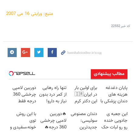
منبع: ورایتی 16 می 2007
کد خبر
22552
مطالب پیشنهادی
پایان دغدغه
برای اولین بار
تنها راه رهایی
دوربین لامپی
هزینه های
در ایران🇮🇷
از کمر درد بدون
چرخشی 360
دندان پزشکی با
این دکتر کرم
نیاز به دارو!
درجه فقط
پک سفید
ترمیم کننده 23
(◂پرسش‌نامه)
امروز حراج شد
این جعبه ی
دندان مصنوعی
🔥دوربین
با این روش
کننده خانگی
روزه ساخت!
🔥 پرداخت
جادویی خنده
سوئیسی:
لامپی چرخشی
توی
درب منزل
رو رو لبات حک
جدیدترین
360 درجه🔥
خونه،سفیدی و
میکنه
فناوری اروپا،
پرداخت درب
زیبایی دندوناتو