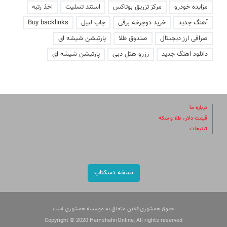
مزایده خودرو
مرکز تزریق بوتاکس
استند تسلیت
اخذ رتبه
آهنگ جدید
خرید دوچرخه برقی
چاپ لیبل
Buy backlinks
صرافی ارز دیجیتال
صندوق طلا
پارتیشن شیشه ای
دانلود اهنگ جدید
رزرو هتل دبی
پارتیشن شیشه ای
درباره ما
قیمت دلار، طلا و سکه
تبلیغات
نسخه دسکتاپ
حقوق همشهری‌آنلاین متعلق به موسسه همشهری است
Copyright © 2020 HamshahriOnline, All rights reserved