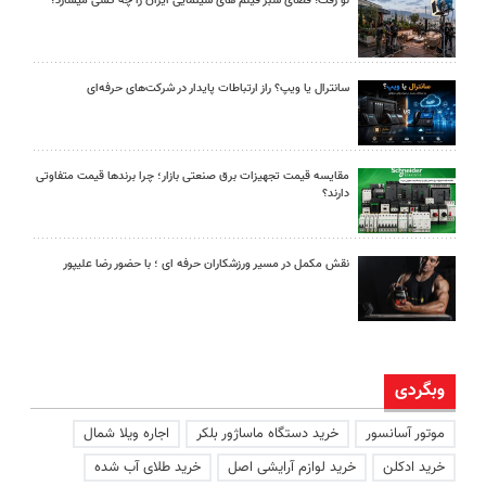
لو رفت! فضای سبز فیلم های سینمایی ایران را چه کسی میسازد؟
سانترال یا ویپ؟ راز ارتباطات پایدار در شرکت‌های حرفه‌ای
مقایسه قیمت تجهیزات برق صنعتی بازار؛ چرا برندها قیمت متفاوتی
دارند؟
نقش مکمل در مسیر ورزشکاران حرفه ای ؛ با حضور رضا علیپور
وبگردی
موتور آسانسور
خرید دستگاه ماساژور بلکر
اجاره ویلا شمال
خرید ادکلن
خرید لوازم آرایشی اصل
خرید طلای آب شده