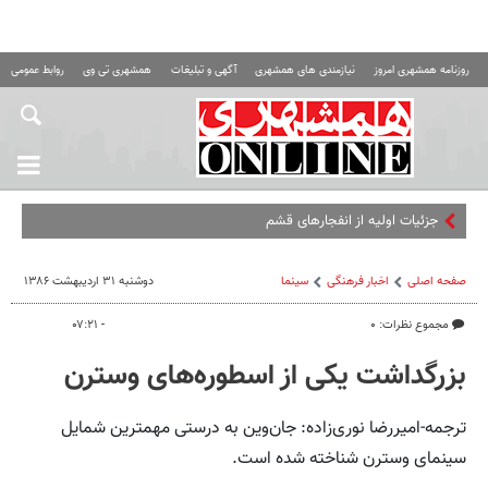
روزنامه همشهری امروز
نیازمندی های همشهری
آگهی و تبلیغات
همشهری تی وی
روابط عمومی ه
جزئیات اولیه از انفجارهای قشم
صفحه اصلی
اخبار فرهنگی
سینما
دوشنبه ۳۱ اردیبهشت ۱۳۸۶
مجموع نظرات: ۰
- ۰۷:۲۱
بزرگداشت یکی از اسطوره‌های وسترن
ترجمه-امیررضا نوری‌زاده: جان‌وین به درستی مهمترین شمایل
سینمای وسترن شناخته شده است.