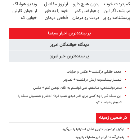
کمردردت خوب
بدون هیچ دارو
آرتروز مفاصل
ویدیو هولناک
خرید40%تخفیف
سبک و مقاوم |
منزل + گارانتی
برگردون
می‌شه، اگر این
و عوارضی کمر
خود را به طور
از جوان کارتن
پرداخت قسطی
تعویض
(40%off)
پرسشنامه رو پر
دردت رو درمان
قطعی درمان
خوابی که
کنی!!
کن!
کنید!
میلیاردر شد.
(پرسش‌نامه)
◗پرسش‌نامه◖
آموزش رایگان
پر بیننده‌ترین اخبار سینما
دیدگاه خوانندگان امروز
پر بیننده‌ترین خبر امروز
محمد حقیقی درگذشت + عکس و جزئیات
تیمسار پیشکسوت ارتش درگذشت + تصاویر
سحر دولتشاهی: متاسفم، نمی‌خواستم به اذان توهین کنم +‌ عکس
این سنگ قبر را چه کسی برای اکبر عبدی نصب کرد؟ | دختر و همسرش سنگ را
تعویض خواهند کرد
در همین زمینه
نیکول کیدمن بالاترین نشان استرالیا را می‌گیرد
به‌جان‌آمده؛ فیلم غیر متعارف بالیوود