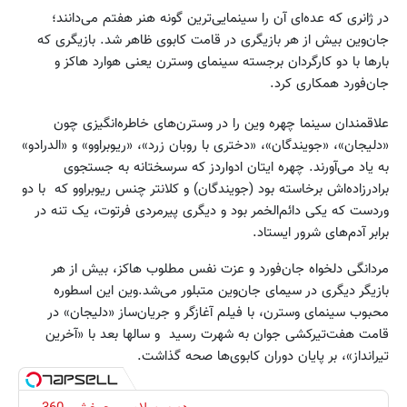
در ژانری که عده‌ای آن را سینمایی‌ترین گونه هنر هفتم می‌دانند؛
جان‌وین بیش از هر بازیگری در قامت کابوی ظاهر شد. بازیگری که
بارها با دو کارگردان برجسته سینمای وسترن یعنی هوارد هاکز و
جان‌فورد همکاری کرد.
علاقمندان سینما چهره وین را در وسترن‌های خاطره‌انگیزی چون
«دلیجان»، «جویندگان»، «دختری با روبان زرد»، «ریوبراوو» و «الدرادو»
به یاد می‌آورند. چهره ایتان ادواردز که سرسختانه به جستجوی
برادرزاده‌اش برخاسته بود (جویندگان) و کلانتر چنس ریوبراوو که با دو
وردست که یکی دائم‌الخمر بود و دیگری پیرمردی فرتوت، یک تنه در
برابر آدم‌های شرور ایستاد.
مردانگی دلخواه جان‌فورد و عزت نفس مطلوب هاکز، بیش از هر
بازیگر دیگری در سیمای جان‌وین متبلور می‌شد.وین این اسطوره
محبوب سینمای وسترن، با فیلم آغازگر و جریان‌ساز «دلیجان» در
قامت هفت‌تیرکشی جوان به شهرت رسید و سالها بعد با «آخرین
تیرانداز»، بر پایان دوران کابوی‌‌ها صحه گذاشت.