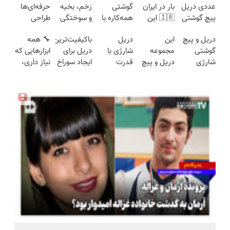
عددی دریل
بار در ایران
گوشتی
زخم، بخیه
حرفه‌ای‌ها
پیچ گوشتی
🇮🇷 این
همه‌کاره با
و سوختگی
طراحی
شارژی
دکتر کرم
گیربکس
فقط در 3
شده، برای
دریل و پیچ
این
دریل
باکیفیت‌ترین
🔧 همه
(تخفیف به
ترمیم کننده
هوشمند ⚙️
هفته!!😍
همه قابل
گوشتی
مجموعه
شارژی با
دریل برای
ابزارهایی که
مدت
23 روزه
(نصف
استفاده‌ست!
شارژی
دریل و پیچ
قدرت
ایجاد سوراخ
نیاز داری،
محدود)
ساخت!
قیمت بازار
فوق‌قدرت با
گوشتی رو با
سوپرمن😉
😱
توی یه کیف
🔥)
کنترل
گارانتی و
(مجموعه47عددی
جمع شده!
سرعت ⚡
نصف قیمت
با گارانتی
تخفیف به
(همراه با
بخر!😉
تعویض)
مدت
متعلقات)
محدود