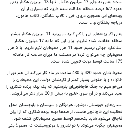
است؛ یعنی به جای 17 میلیون هکتار، تنها 13 میلیون هکتار یعنی
حدود 5/7 درصد منطقه حفاظت شده داریم که بسیاری از آن
پهنه‌های آبی همچون دریای خزر ، تالاب شادگان، تالاب هامون،
دریاچه بختگان و... است.
یعنی اگر پهنه‌های آبی را کم کنید می‌بینید 11 میلیون هکتار بیشتر
منطقه حفاظت شده نداریم. برای این که ما به 17 میلیون هکتار
استاندارد جهانی برسیم حدود 11 هزار محیط‌بان لازم داریم. با 3 هزار
محیط‌بان چه می‌توان کرد؟ در مملکت ما میزان ساعت کار ماهانه
175 ساعت توسط دولت تعیین شده است.
محیط بانان حدود 420 یا 430 ساعت در ماه کار می‌کند آن هم دور از
خانواده و با حقوقی بسیار کمتر از کارمندان دولت. این محیط‌بان را
می‌خواهیم به جنگ قاچاقچی‌ای بفرستیم که یک بهله پرنده شکاری را
صید می‌کند و در آن سوی خلیج به بیش از 20 هزار دلار می‌فروشد.
استان‌های خوزستان، بوشهر، هرمزگان و سیستان و بلوچستان محل
فعالیت این قاچاقچی‌هاست. از صدها بهله پرنده شکاری که از ایران
قاچاق می‌شود شاید یک‌دهم توسط همین محیط‌بانان کشف ‌شود.
محیط‌بان چگونه می‌تواند با دو لندرور یا موتورسیکلت که معمولاً یکی