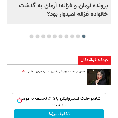
پرونده آرمان و غزاله؛ آرمان به گذشت
نق
خانواده غزاله امیدوار بود؟
ای
دیدگاه خوانندگان
استوری معنادار بهنوش بختیاری درباره ایران | عکس
ک جهت
شامپو جلبک اسپیرولینارو با ۴۵٪ تخفیف به موهات
هدیه بده
تخفیف ویژه!