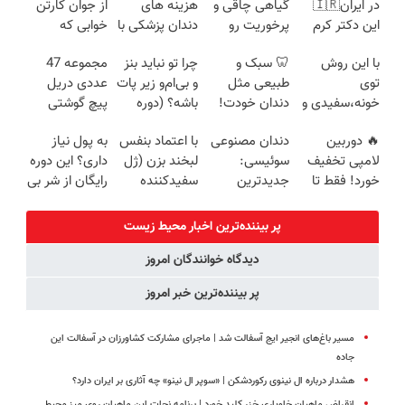
در ایران🇮🇷
گیاهی چاقی و
هزینه های
از جوان کارتن
این دکتر کرم
پرخوریت رو
دندان پزشکی با
خوابی که
ترمیم کننده 23
شکست بده
پک سفید
میلیاردر شد.
با این روش
🦷 سبک و
چرا تو نباید بنز
مجموعه 47
روزه ساخت!
کننده خانگی
آموزش رایگان
توی
طبیعی مثل
و بی‌ام‌و زیر پات
عددی دریل
خونه،سفیدی و
دندان خودت!
باشه؟ (دوره
پیچ گوشتی
زیبایی دندوناتو
نصب آسان و
رایگان درآمد
شارژی (تخفیف
🔥 دوربین
دندان مصنوعی
با اعتماد بنفس
به پول نیاز
برگردون
پرداخت
میلیاردی)
به مدت
لامپی تخفیف
سوئیسی:
لبخند بزن (ژل
داری؟ این دوره
(40%off)
اقساطی 💳 📍
محدود)
خورد! فقط تا
جدیدترین
سفیدکننده
رایگان از شر بی
تهران
آخر امروز 🔥
فناوری اروپا،
دندان40%تخفیف)
پولی خلاصت
سبک و مقاوم |
میکنه
پر بیننده‌ترین اخبار محیط زیست
پرداخت قسطی
دیدگاه خوانندگان امروز
پر بیننده‌ترین خبر امروز
مسیر باغ‌های انجیر ایج آسفالت شد | ماجرای مشارکت کشاورزان در آسفالت این
جاده
هشدار درباره ال‌ نینوی رکوردشکن | «سوپر ال‌ نینو» چه آثاری بر ایران دارد؟
انقراض ماهیان خاویاری خزر کلید خورد | برنامه نجات این ماهیان روی میز محیط