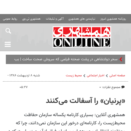
روزنامه همشهری امروز
نیازمندی های همشهری
آگهی و تبلیغات
همشهری تی وی
روابط عمومی ه
سحر دولتشاهی در پشت صحنه فیلمی که سروش صحت ساخت | ببینید
صفحه اصلی
اخبار اجتماعی
محیط زیست
شنبه ۸ اردیبهشت ۱۳۸۶ -
مجموع نظرات: ۰
۰۵:۲۷
«پرنیان» را آسفالت می‌کنند
همشهری آنلاین: بسیاری کارنامه یکساله سازمان حفاظت
محیط‌زیست را، کارنامه‌ای درخور این سازمان نمی‌دانند، چرا که