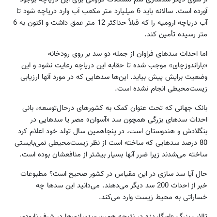
آورده است. سالانه باید 6 میلیارد متر مکعب آب وارد دریاچه شود تا
آب دریاچه ارومیه را که قبلاً حداکثر 12 متر عمق داشت و اکنون به 6
متر رسیده تأمین کند.
اما احداث سدهای فراوان از جمله دو سد بر روی رودخانه
«باراندوزچای» موجب شده تا حقابه این دریاچه رعایت نشود و این
وضعیت برایش پیش بیاید. این‌ها سدهایی که در مورد آنها ارزیابی
زیست‌محیطی انجام نشده است.
بانک جهانی که تحت عنوان کمک به کشورهای در‌حال‌توسعه، بانی
احداث سدهای بزرگی همچون سد «آسوان» مصر یا سدهایی در
بنگلادش و هندوستان است، در پنجاهمین سال تولد خود اعلام کرد
80 درصد سدهایی که ساخته است از نظر زیست‌محیطی نمی‌بایستی
ساخته می‌شدند زیرا ضرر آنها بسیار بیشتر از منافعشان بوده است.
حال آیا سد سازی در این مقیاس در کشور صحیح است؟ مطبوعات
خبر از احداث 200 سد دیگر می‌دهند. می‌دانید این سدها چه
خساراتی به محیط زیست وارد می‌کند.
تالاب بزرگ «اورگلیدز» در نتیجه همین سدسازی‌ها در شرف نابودی