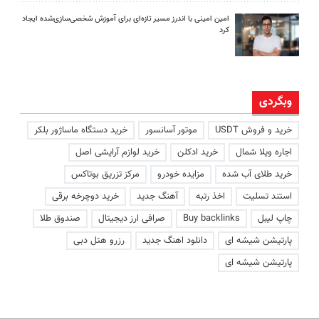
امین امینی با اندرز مسیر تازه‌ای برای آموزش شخصی‌سازی‌شده ایجاد
کرد
وبگردی
خرید و فروش USDT
موتور آسانسور
خرید دستگاه ماساژور بلکر
اجاره ویلا شمال
خرید ادکلن
خرید لوازم آرایشی اصل
خرید طلای آب شده
مزایده خودرو
مرکز تزریق بوتاکس
استند تسلیت
اخذ رتبه
آهنگ جدید
خرید دوچرخه برقی
چاپ لیبل
Buy backlinks
صرافی ارز دیجیتال
صندوق طلا
پارتیشن شیشه ای
دانلود اهنگ جدید
رزرو هتل دبی
پارتیشن شیشه ای