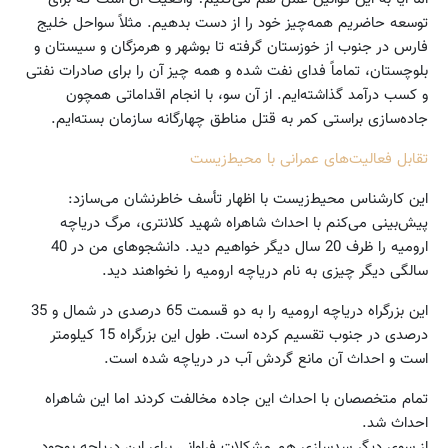
توسعه حاضریم همه‌چیز خود را از دست بدهیم. مثلاً سواحل خلیج
فارس در جنوب از خوزستان گرفته تا بوشهر و هرمزگان و سیستان و
بلوچستان، تماماً فدای نفت شده و همه چیز آن را برای صادرات نفتی
و کسب درآمد گذاشته‌ایم. از آن سو، با انجام اقداماتی همچون
جاده‌سازی براستی کمر به قتل مناطق چهارگانه سازمان بسته‌ایم.
تقابل فعالیت‌های عمرانی با محیط‌زیست
این کارشناس محیط‌زیست با اظهار تأسف خاطرنشان می‌سازد:
پیش‌بینی می‌کنم با احداث شاهراه شهید کلانتری، مرگ دریاچه
ارومیه را ظرف 20 سال دیگر خواهیم دید. دانشجوهای من در 40
سالگی دیگر چیزی به نام دریاچه ارومیه را نخواهند دید.
این بزرگراه دریاچه ارومیه را به دو قسمت 65 درصدی در شمال و 35
درصدی در جنوب تقسیم کرده است. طول این بزرگراه 15 کیلومتر
است و احداث آن مانع گردش آب در دریاچه شده است.
تمام متخصصان با احداث این جاده مخالفت کردند اما این شاهراه
احداث شد.
از سوی دیگر سدسازی هم مشکلات فراوانی برای این دریاچه بوجود