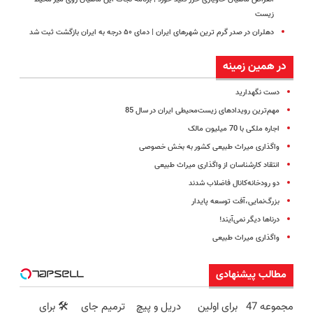
زیست
دهلران در صدر گرم‌ ترین شهرهای ایران | دمای ۵۰ درجه به ایران بازگشت ثبت شد
در همین زمینه
دست نگهدارید
مهم‌ترین رویدادهای زیست‌محیطی ایران در سال 85
اجاره ملکی با 70 میلیون مالک
واگذاری میراث طبیعی کشور به بخش خصوصی
انتقاد کارشناسان از واگذاری میراث طبیعی
دو رودخانه‌کانال فاضلاب شد‌ند
بزرگ‌نمایی،آفت توسعه پایدار
درناها دیگر نمی‌آیند!
واگذاری میراث طبیعی
مطالب پیشنهادی
مجموعه 47
برای اولین
دریل و پیچ
ترمیم جای
🛠️ برای