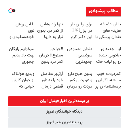
مطالب پیشنهادی
پایان دغدغه
برای اولین بار
تنها راه رهایی
با این روش
هزینه های
در ایران🇮🇷
از کمر درد بدون
توی
دندان پزشکی با
این دکتر کرم
نیاز به دارو!
خونه،سفیدی و
پک سفید
ترمیم کننده 23
(◂پرسش‌نامه)
زیبایی دندوناتو
این جعبه ی
دندان مصنوعی
‼️جراحی
میخوایم رایگان
کننده خانگی
روزه ساخت!
برگردون
جادویی خنده
سوئیسی:
ممنوع‼️ درمان
بهت یاد بدیم
(40%off)
رو رو لبات حک
جدیدترین
کمر درد بدون
چجوری
میکنه
فناوری اروپا،
جراحی و دوره
پولدارشی! باور
کمردردت خوب
بدون هیچ دارو
آرتروز مفاصل
ویدیو هولناک
خرید40%تخفیف
سبک و مقاوم |
نقاهت
نداری امتحانش
می‌شه، اگر این
و عوارضی کمر
خود را به طور
از جوان کارتن
پرداخت قسطی
مجانیه
پرسشنامه رو پر
دردت رو درمان
قطعی درمان
خوابی که
کنی!!
کن!
کنید!
میلیاردر شد.
(پرسش‌نامه)
◗پرسش‌نامه◖
آموزش رایگان
پر بیننده‌ترین اخبار فوتبال ايران
دیدگاه خوانندگان امروز
پر بیننده‌ترین خبر امروز