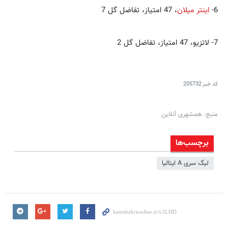
6-
اینتر میلان
، 47 امتیاز، تفاضل گل 7
7- لاتزیو، 47 امتیاز، تفاضل گل 2
کد خبر
205732
منبع: همشهری آنلاین
برچسب‌ها
لیگ سری A ایتالیا