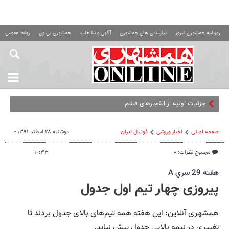
روزنامه همشهری امروز
نیازمندی های همشهری
آگهی و تبلیغات
همشهری تی وی
روابط عمومی ه
جزئیات اولیه از انفجارهای قشم
صفحه اصلی
اخبار ورزشی
فوتبال ايران
دوشنبه ۲۸ اسفند ۱۳۹۱ -
مجموع نظرات: ۰
۱۰:۳۳
هفته 29 سري A
پیروزی چهار تیم اول جدول
همشهری آنلاین: این هفته همه تیم‌های بالای جدول بردند تا
تغییری در نیمه بالایی جدول پیش نیاید.