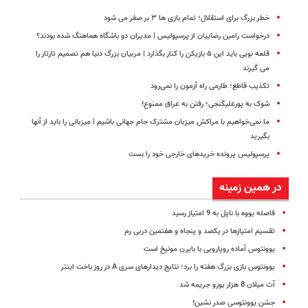
خطر بزرگ برای استقلال؛ تمام بازی ها ۳ بر صفر می شود
درخواست رامین رضاییان از پرسپولیس | مدیران دو باشگاه هماهنگ شده بودند؟
قلعه نویی باید این ۵ بازیکن را کنار بگذارد | مربیان بزرگ دنیا هم تصمیم تارتار را
می گیرند
تکذیب قاطع؛‌ طارمی راه آزمون را نمی‌رود
شوک به پورعلیگنجی؛ رفتن به عراق ممنوع!
ما نمی‌خواهیم با مراکش میزبان مشترک جام جهانی باشیم |‌ میزبانی را باید از آنها
بگیرید
پرسپولیس پرونده خریدهای خارجی خود را بست
در همین زمینه
فاصله یووه با ناپل به 9 امتیاز رسید
تقسیم امتیازها در یکصد و پنجاه و هفتمین دربی رم
یوونتوس آماده رویارویی با بایرن مونیخ است
یوونتوس بازی بزرگ هفته را برد؛ نتایج دیدار‌های سری A در روز باخت اینتر
آث میلان 8 هزار یورو جریمه شد
جشن یوونتوسی صدر نشین!