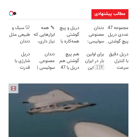
مطالب پیشنهادی
مجموعه 47
دندان
دریل و پیچ
🔧 همه
🦷 سبک و
عددی دریل
مصنوعی
گوشتی
ابزارهایی که
طبیعی مثل
پیچ گوشتی
سوئیسی:
همه‌کاره با
نیاز داری،
دندان
شارژی
جدیدترین
گیربکس
توی یه کیف
خودت!
دریل دقیق
برای اولین
هم پیچ
دندان
دریل
(تخفیف به
فناوری
هوشمند ⚙️
جمع شده!
نصب آسان
با کنترل
بار در ایران
گوشتی هم
مصنوعی
شارژی با
مدت
اروپا، سبک
(نصف
تخفیف به
و پرداخت
سرعت
🇮🇷 این
دریل با 47
سوئیسی |
قدرت
محدود)
و مقاوم |
قیمت بازار
مدت
اقساطی 💳
اتوماتیک 🎯
دکتر کرم
تیکه
سبک،
سوپرمن😉
پرداخت
🔥)
محدود
📍 تهران
(مجموعه
ترمیم کننده
کاربردی! تا
مقاوم،
(مجموعه47عدد
قسطی
47عددی +
23 روزه
تخفیف داره
طبیعی!
با گارانتی
تخفیف
ساخت!
بخرش!🔥
ویزیت
تعویض)
ویژه)
رایگان+پرداخت
اقساطی😍