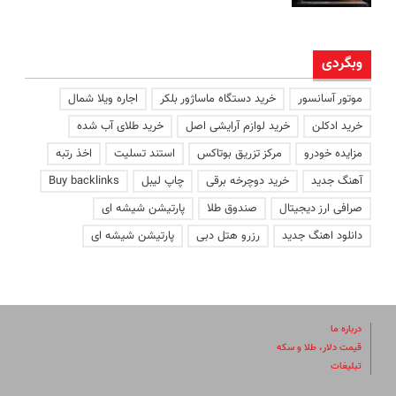
وبگردی
موتور آسانسور
خرید دستگاه ماساژور بلکر
اجاره ویلا شمال
خرید ادکلن
خرید لوازم آرایشی اصل
خرید طلای آب شده
مزایده خودرو
مرکز تزریق بوتاکس
استند تسلیت
اخذ رتبه
آهنگ جدید
خرید دوچرخه برقی
چاپ لیبل
Buy backlinks
صرافی ارز دیجیتال
صندوق طلا
پارتیشن شیشه ای
دانلود اهنگ جدید
رزرو هتل دبی
پارتیشن شیشه ای
درباره ما
قیمت دلار، طلا و سکه
تبلیغات