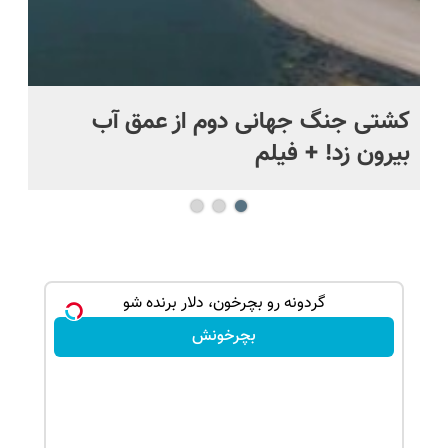
.
کشتی‌ جنگ جهانی دوم از عمق آب
اف
بیرون زد! + فیلم
ما
م کن
گردونه رو بچرخون، دلار برنده شو
بچرخونش