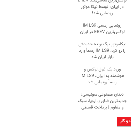
لوکس‌ترین شاسی‌بلند EREV
در ایران، توسط نیکا موتور
رونمایی شد!
رونمایی رسمی IM LS9
لوکس‌ترین EREV در ایران
نیکاموتور برگ برنده جدیدش
را رو کرد، IM LS9 رسماً وارد
بازار ایران شد
ورود یک غول لوکس و
هوشمند به ایران، IM LS9
رسماً رونمایی شد
دندان مصنوعی سوئیسی:
جدیدترین فناوری اروپا، سبک
و مقاوم | پرداخت قسطی
 و کار