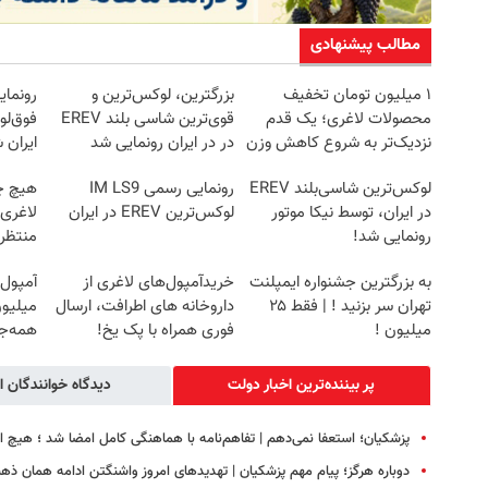
مطالب پیشنهادی
۱ میلیون تومان تخفیف
بزرگترین، لوکس‌ترین و
محصولات لاغری؛ یک قدم
قوی‌ترین شاسی بلند EREV
نزدیک‌تر به شروع کاهش وزن
در در ایران رونمایی شد
ایران 
لوکس‌ترین شاسی‌بلند EREV
رونمایی رسمی IM LS9
هیچ چ
در ایران، توسط نیکا موتور
لوکس‌ترین EREV در ایران
لاغری
رونمایی شد!
منتظرت
به بزرگترین جشنواره ایمپلنت
خریدآمپول‌های لاغری از
آمپول 
تهران سر بزنید ! | فقط ۲۵
داروخانه های اطرافت، ارسال
میلیون
میلیون !
فوری همراه با پک یخ!
همه‌جا
پر بیننده‌ترین اخبار دولت
دیدگاه خوانندگان ا
پزشکیان؛ استعفا نمی‌دهم | تفاهم‌نامه با هماهنگی کامل امضا شد ؛ هیچ 
دوباره هرگز؛ پیام مهم پزشکیان | تهدیدهای امروز واشنگتن ادامه همان 