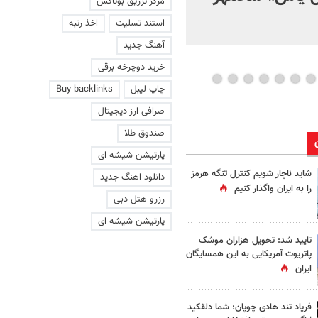
مرکز تزریق بوتاکس
استند تسلیت
اخذ رتبه
آهنگ جدید
خرید دوچرخه برقی
چاپ لیبل
Buy backlinks
صرافی ارز دیجیتال
صندوق طلا
پارتیشن شیشه ای
شاید ناچار شویم کنترل تنگه هرمز
دانلود اهنگ جدید
را به ایران واگذار کنیم
رزرو هتل دبی
پارتیشن شیشه ای
تایید شد: تحویل هزاران موشک
پاتریوت آمریکایی به این همسایگان
ایران
فریاد تند هادی چوپان؛‌ شما دلقکید