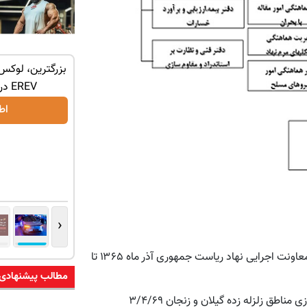
با یک برگ
لوکس‌ترین شاسی‌بلند EREV در ایران، توسط
بزرگترین، لوکس‌
نیکا موتور رونمایی شد!
EREV در در ایران رونمایی شد
اطلاعات بیشتر..
اط
‹
تشکیل ستاد موقت بازسازی مناطق سیلزده کشور در حوزه معاونت اجرایی نهاد ریاست جمهوری آذر ماه ۱۳۶۵ تا
مطالب پیشنهادی
طق زلزله زده گیلان و زنجان ۳/۴/۶۹