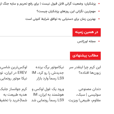
پزشکیان: وضعیت گرانی قابل قبول نیست | برای رفع تحریم و سایه جنگ از 
مهم‌ترین نگرانی‌ این روزهای پزشکیان چیست؟
بهترین زمان برای دستیابی به توافق شرایط کنونی است
در همین زمینه
مجله اورژانس
مطالب پیشنهادی
این کرم چرا اینقدر سر
نیکاموتور برگ برنده
لوکس‌ترین شاسی‌ب
زبون‌ها افتاده؟
جدیدش را رو کرد، IM
EREV در ایران، 
LS9 رسماً وارد بازار
نیکا موتور رونمایی
ایران شد
دندان مصنوعی
ورود یک غول لوکس و
کرم جوانساز جلبک
سوئیسی | سبک،
هوشمند به ایران، IM
هدیه طبیعت به
مقاوم، طبیعی! ویزیت
LS9 رسماً رونمایی شد
شما(خرید با تخفی
رایگان+پرداخت
ویژه)
اقساطی😍