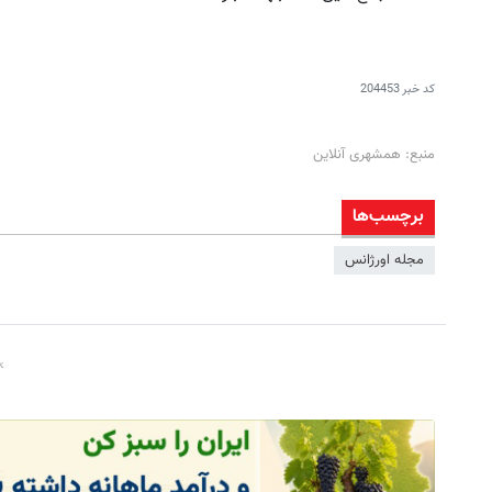
کد خبر
204453
منبع: همشهری آنلاین
برچسب‌ها
مجله اورژانس