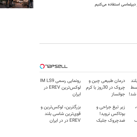
دیپلماسی استفاده می‌کنیم
لند
درمان طبیعی چین و
رونمایی رسمی IM LS9
توسط
چروک در 30روز با کرم
لوکس‌ترین EREV در
 شد!
جوانساز
ایران
آلمانی(45%تخفیف)
،
زیر تیغ جراحی و
بزرگترین، لوکس‌ترین و
بوتاکس نروید!
قوی‌ترین شاسی بلند
ف
ضدچروک جلبک
EREV در در ایران
با40%تخفیف
رونمایی شد