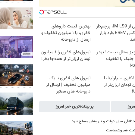
رونمایی از IM LS9، پرچم‌دار
بهترین قیمت داروهای
فوق‌لوکس EREV وارد بازار
لاغری، با ۱ میلیون تخفیف و
شد
ارسال از داروخانه‌
یز محال نیست! پودر
آمپول‌های لاغری را ۱ میلیون
 جلبک با تخفیف
تومان ارزان‌تر از همه‌جا بخر!
ه!
لاغری اسپارتینا، ا
آمپول های لاغری با یک
 تومان ارزان‌تر از
میلیون تخفیف | ارسال از
!
داروخانه های معتبر
مروز
پر بیننده‌ترین خبر امروز
اختلافی میان دولت و نیروهای مسلح نبود
ذهنیت هیروشیماست