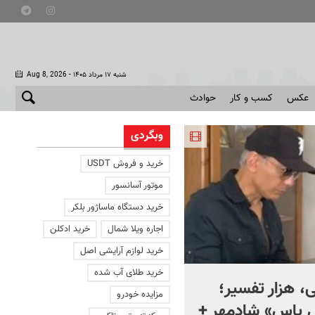
- شنبه ۱۷ مرداد ۱۴۰۵
Aug 8, 2026
عکس
کسب و کار
حوادث
وبگردی
خرید و فروش USDT
موتور آسانسور
خرید دستگاه ماساژور بلکر
اجاره ویلا شمال
خرید ادکلن
خرید لوازم آرایشی اصل
خرید طلای آب شده
، هزار تفسیر؛
ماجرای کنار گذاشتن سلاح
مزایده خودرو
ل یاس» شادمهر +
حماس چیست؟ + ویدئو