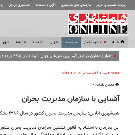
روزنامه همشهری امروز
نیازمندی های همشهری
آگهی و تبلیغات
همشهری تی وی
رو
خانه
آرشیو اخبار
سياست
جهان
اقتصاد
جامعه
شهر
هواز و دهلران در صدر گرم‌ ترین شهرهای جهان | ثبت دمای ۴۹.۵ درجه در جنوب
صفحه اصلی
اخبار سیاسی ایران
دولت
مجموع نظرات: ۰
آشنایی با سازمان مدیریت بحران
همشهری آنلاین: سازمان مدیریت بحران کشور در سال ۱۳۸۶ تشکیل شد.
امر سیاستگذاری، برنامه ریزی، ایجاد هماهنگی و انسجام در زمینه ه