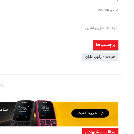
کد خبر
203880
منبع: همشهری آنلاین
برچسب‌ها
حوادث - رکورد داران
از PS5 تا آیفون17 و بیت کوین برنده شو 🔥
به بزرگترین جشنواره ایمپلنت 
گردونه شانس بدون پوچ 💥
اومدید! | فقط ۲۵ میلیون !
بچرخونش
رزرورایگان نوبت
مطالب پیشنهادی