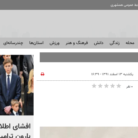
ابط عمومی همشهری
محله
زندگی
دانش
فرهنگ و هنر
ورزش
استان‌ها
چندرسانه‌ای
یکشنبه ۱۳ اسفند ۱۳۹۱ - ۱۶:۳۹
۰ نفر
رامین تعصب استقلال را
افشای اطلاع
نکشید!
بارون ترامپ