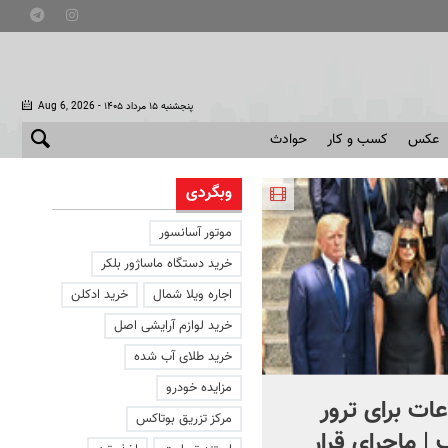
- پنجشنبه ۱۵ مرداد ۱۴۰۵
Aug 6, 2026
عکس
کسب و کار
حوادث
وبگردی
موتور آسانسور
خرید دستگاه ماساژور بلکر
اجاره ویلا شمال
خرید ادکلن
خرید لوازم آرایشی اصل
خرید طلای آب شده
مزایده خودرو
ات برای ترور
کنترل اوضاع از دست ترامپ
مرکز تزریق بوتاکس
 | ماجرای قرار
خارج شد...