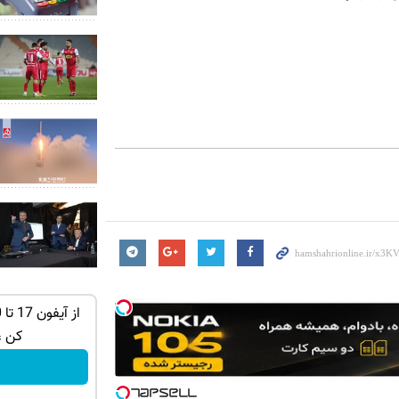
تهران خوش
گردونه رو بچرخون آیفون17 ببر 🔥
کن ،
بچرخونش