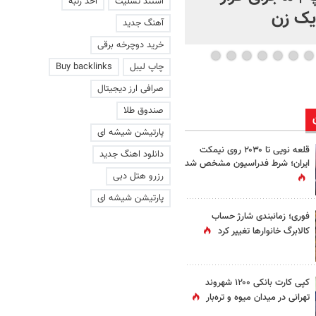
استند تسلیت
اخذ رتبه
 یک زن
آهنگ جدید
خرید دوچرخه برقی
چاپ لیبل
Buy backlinks
صرافی ارز دیجیتال
صندوق طلا
پارتیشن شیشه ای
قلعه نویی تا ۲۰۳۰ روی نیمکت
دانلود اهنگ جدید
ایران؛ شرط فدراسیون مشخص شد
رزرو هتل دبی
پارتیشن شیشه ای
فوری؛ زمانبندی‌ شارژ حساب
کالابرگ خانوارها تغییر کرد
کپی کارت بانکی ۱۲۰۰ شهروند
تهرانی در میدان میوه و تره‌بار