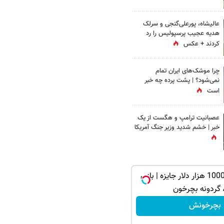
عالیشاه، پورعلی‌گنجی و سرلک
هدیه عجیب پرسپولیس را رد
کردند + عکس
چرا موشک‌های ایران تمام
نمی‌شود؟ | پشت پرده چه خبر
است
عصبانیت ترامپ و هگست از یک
خبر | خشم شدید وزیر جنگ آمریکا
از آیفون 17 تا 1000 هزار دلار جایزه | بازی
 گردونه بچرخون
بچرخونش