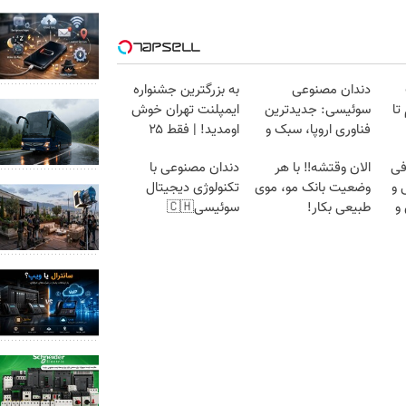
دندان مصنوعی
به بزرگترین جشنواره
 گرم تا
سوئیسی: جدیدترین
ایمپلنت تهران خوش
فناوری اروپا، سبک و
اومدید! | فقط ۲۵
مقاوم | پرداخت قسطی
میلیون !
فی
الان وقتشه‼️ با هر
دندان مصنوعی با
 و
وضعیت بانک مو، موی
تکنولوژی دیجیتال
و
طبیعی بکار!
سوئیسی🇨🇭