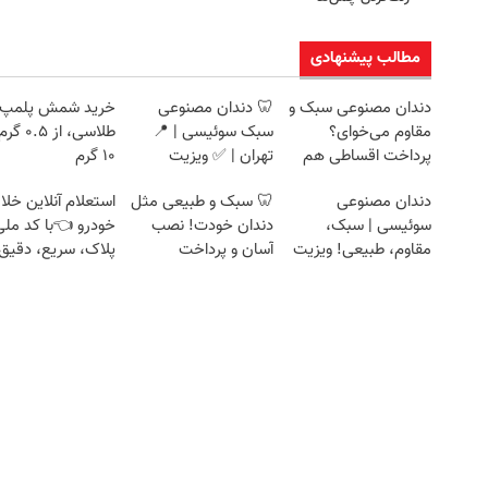
مطالب پیشنهادی
دندان مصنوعی سبک و
🦷 دندان مصنوعی
خرید شمش پلمپ
مقاوم می‌خوای؟
سبک سوئیسی | 📍
طلاسی، از ۰.۵
پرداخت اقساطی هم
تهران | ✅ ویزیت
۱۰ گرم
داریم!😍 | 📍تهران
رایگان + اقساط
دندان مصنوعی
🦷 سبک و طبیعی مثل
استعلام آنلاین خلا
سوئیسی | سبک،
دندان خودت! نصب
خودرو 👈با کد ملی
مقاوم، طبیعی! ویزیت
آسان و پرداخت
پلاک، سریع، دقیق 
رایگان+پرداخت
اقساطی 💳 📍 تهران
بدون معطلی
اقساطی😍