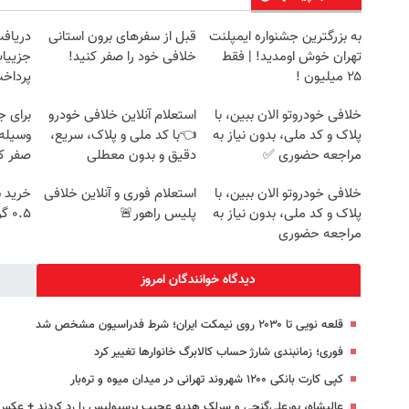
به بزرگترین جشنواره ایمپلنت
قبل از سفرهای برون استانی
تهران خوش اومدید! | فقط
خلافی خود را صفر کنید!
جزییات
۲۵ میلیون !
پرداخ
خلافی خودروتو الان ببین، با
استعلام آنلاین خلافی خودرو
برای ج
پلاک و کد ملی، بدون نیاز به
👈با کد ملی و پلاک، سریع،
وسیله 
مراجعه حضوری ✅
دقیق و بدون معطلی
صفر کن
خلافی خودروتو الان ببین، با
استعلام فوری و آنلاین خلافی
خرید 
پلاک و کد ملی، بدون نیاز به
پلیس راهور🚨
۰.۵ گرم تا ۱۰ گرم
مراجعه حضوری
دیدگاه خوانندگان امروز
قلعه نویی تا ۲۰۳۰ روی نیمکت ایران؛ شرط فدراسیون مشخص شد
فوری؛ زمانبندی‌ شارژ حساب کالابرگ خانوارها تغییر کرد
کپی کارت بانکی ۱۲۰۰ شهروند تهرانی در میدان میوه و تره‌بار
عالیشاه، پورعلی‌گنجی و سرلک هدیه عجیب پرسپولیس را رد کردند + عکس