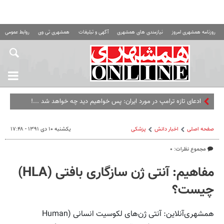
روزنامه همشهری امروز
نیازمندی های همشهری
آگهی و تبلیغات
همشهری تی وی
روابط عمومی ه
ادعای تازه ترامپ در مورد ایران: پس خواهیم دید چه خواهد شد ...!
صفحه اصلی
اخبار دانش
پزشکی
یکشنبه ۱۰ دی ۱۳۹۱ - ۱۷:۴۸
مجموع نظرات: ۰
مفاهیم: آنتی ژن سازگاری بافتی (HLA)
چیست؟
همشهری‌آنلاین: آنتی ژن‌های لکوسیت انسانی (Human