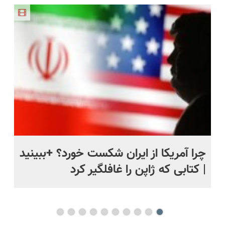
ی
چرا آمریکا از ایران شکست خورد؟ +ببینید
اس
| کتابی که ژاپن را غافلگیر کرد