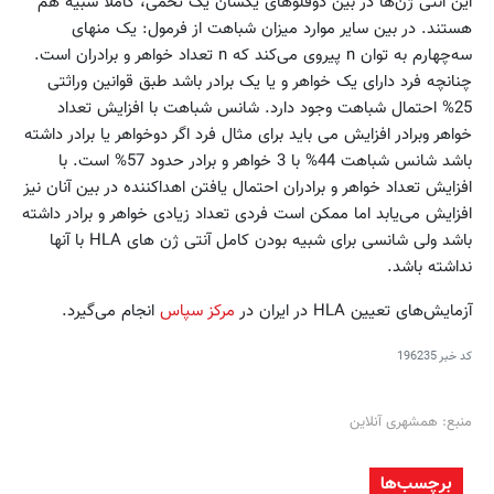
این آنتی ژن‌ها در بین دوقلوهای یکسان یک تخمی، کاملا شبیه هم
هستند. در بین سایر موارد میزان شباهت از فرمول: یک منهای
سه‌چهارم به توان n پیروی می‌کند که n تعداد خواهر و برادران است.
چنانچه فرد دارای یک خواهر و یا یک برادر باشد طبق قوانین وراثتی
25% احتمال شباهت وجود دارد. شانس شباهت با افزایش تعداد
خواهر وبرادر افزایش می باید برای مثال فرد اگر دوخواهر یا برادر داشته
باشد شانس شباهت 44% با 3 خواهر و برادر حدود 57% است. با
افزایش تعداد خواهر و برادران احتمال یافتن اهداکننده در بین آنان نیز
افزایش می‌یابد اما ممکن است فردی تعداد زیادی خواهر و برادر داشته
باشد ولی شانسی برای شبیه بودن کامل آنتی ژن های HLA با آنها
نداشته باشد.
آزمایش‌های تعیین HLA در ایران در
مرکز سپاس
انجام می‌گیرد.
کد خبر
196235
منبع: همشهری آنلاین
برچسب‌ها