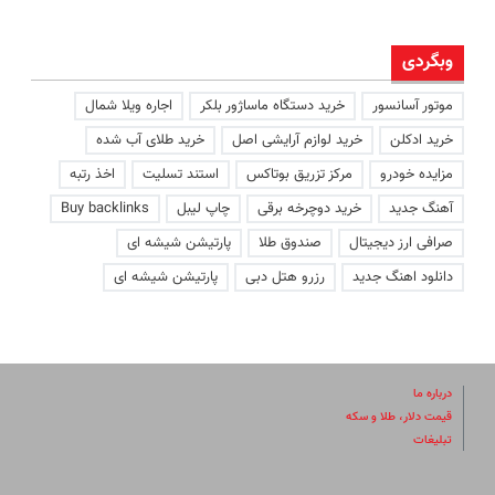
وبگردی
موتور آسانسور
خرید دستگاه ماساژور بلکر
اجاره ویلا شمال
خرید ادکلن
خرید لوازم آرایشی اصل
خرید طلای آب شده
مزایده خودرو
مرکز تزریق بوتاکس
استند تسلیت
اخذ رتبه
آهنگ جدید
خرید دوچرخه برقی
چاپ لیبل
Buy backlinks
صرافی ارز دیجیتال
صندوق طلا
پارتیشن شیشه ای
دانلود اهنگ جدید
رزرو هتل دبی
پارتیشن شیشه ای
درباره ما
قیمت دلار، طلا و سکه
تبلیغات