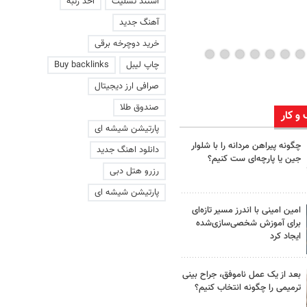
استند تسلیت
اخذ رتبه
آهنگ جدید
خرید دوچرخه برقی
چاپ لیبل
Buy backlinks
صرافی ارز دیجیتال
صندوق طلا
 و کار
پارتیشن شیشه ای
چگونه پیراهن مردانه را با شلوار
دانلود اهنگ جدید
جین یا پارچه‌ای ست کنیم؟
رزرو هتل دبی
پارتیشن شیشه ای
امین امینی با اندرز مسیر تازه‌ای
برای آموزش شخصی‌سازی‌شده
ایجاد کرد
بعد از یک عمل ناموفق، جراح بینی
ترمیمی را چگونه انتخاب کنیم؟