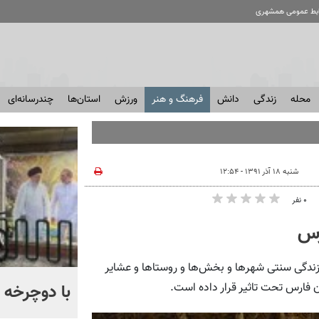
ابط عمومی همشهری
محله
زندگی
دانش
فرهنگ و هنر
ورزش
استان‌ها
چندرسانه‌ای
شنبه ۱۸ آذر ۱۳۹۱ - ۱۲:۵۴
۰ نفر
رس
زندگی سنتی شهرها و بخش‌ها و روستاها و عشایر
آمیتاب باچان به ایران می‌آید
با دوچرخه ب
 فارس تحت تاثیر قرار داده است.
+ فیلم