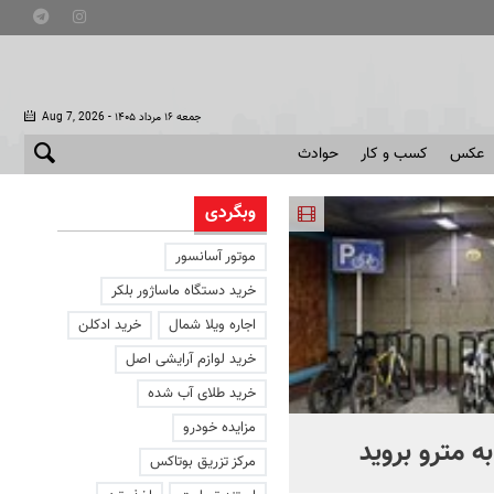
- جمعه ۱۶ مرداد ۱۴۰۵
Aug 7, 2026
عکس
کسب و کار
حوادث
وبگردی
موتور آسانسور
خرید دستگاه ماساژور بلکر
اجاره ویلا شمال
خرید ادکلن
خرید لوازم آرایشی اصل
خرید طلای آب شده
مزایده خودرو
ه مترو بروید
بوتاکس‌های تقلبی کجا توزی
مرکز تزریق بوتاکس
می‌شوند؟