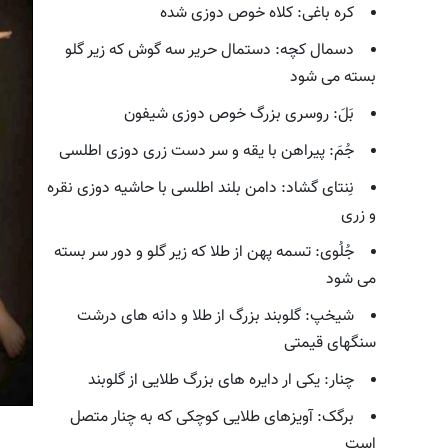
کره باغی: کلاه خوص دوزی شده
دسمال کچه: دستمال حریر سه گوش که زیر گلو
بسته می شود
بَلَ: روسری بزرگ خوص دوزی شیفون
جُمَ: پیراهن با یقه و سر دست زری دوزی اطلسی
نِنتای گشاد: دامن بلند اطلسی با حاشیه دوزی نقره
و زری
جُلُوی: تسمه پهن از طلا که زیر گلو و دور سر بسته
می شود
شیخپ: گلوبند بزرگ از طلا و دانه های درشت
سنگهای قیمتی
چنار: یکی ار دایره های بزرگ طلایی از گلوبند
برگک: آویزهای طلایی کوچکی که به چنار متصل
است