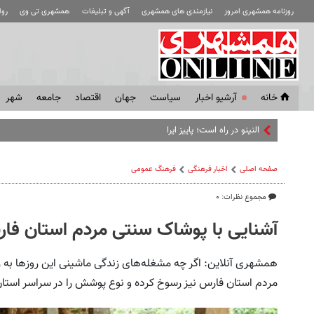
روزنامه همشهری امروز
نیازمندی های همشهری
آگهی و تبلیغات
همشهری تی وی
رو
خانه
آرشیو اخبار
سياست
جهان
اقتصاد
جامعه
شهر
النینو در راه است؛ پاییز ایران بارانی‌تر خواهد
صفحه اصلی
اخبار فرهنگی
فرهنگ عمومی
مجموع نظرات: ۰
آشنایی با پوشاک سنتی مردم استان فا
همشهری آنلاین: اگر چه مشغله‌های زندگی ماشینی این روزها به 
مردم استان فارس نیز رسوخ کرده و نوع پوشش را در سراسر استان