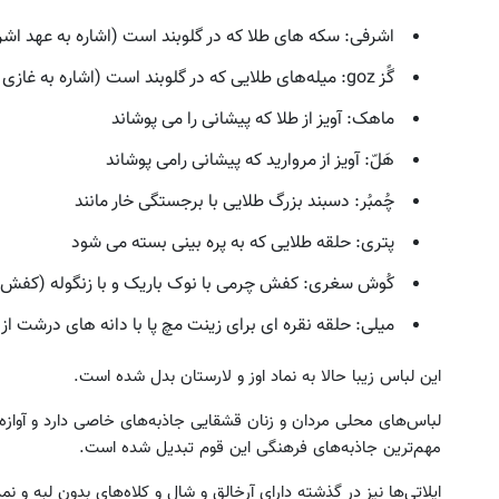
اشرفی: سکه های طلا که در گلوبند است (اشاره به عهد اشر
گًز goz: میله‌های طلایی که در گلوبند است (اشاره به غازی که لقب تیموریان است)
ماهک: آویز از طلا که پیشانی را می پوشاند
هَلّ: آویز از مروارید که پیشانی رامی پوشاند
چُمبُر: دسبند بزرگ طلایی با برجستگی خار مانند
پتری: حلقه طلایی که به پره بینی بسته می شود
کُوش سغری: کفش چرمی با نوک باریک و با زنگوله (کفش
میلی: حلقه نقره ای برای زینت مچ پا با دانه های درشت ا
این لباس زیبا حالا به نماد اوز و لارستان بدل شده است.
لباس‌های محلی مردان و زنان قشقایی جاذبه‌های خاصی دارد و آوازه آ
مهم‌ترین جاذبه‌های فرهنگی این قوم تبدیل شده است.
ایلاتی‌ها نیز در گذشته دارای آرخالق و شال و کلاه‌های بدون لبه و ن