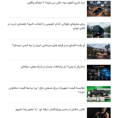
چرا باتری آیفون زود خالی می شود؟ ۹ راهکار واقعی
برای سفرهای طولانی کدام اتوبوس را انتخاب کنیم؟ راهنمای خرید در
فلای تودی
لو رفت! فضای سبز فیلم های سینمایی ایران را چه کسی میسازد؟
سانترال یا ویپ؟ راز ارتباطات پایدار در شرکت‌های حرفه‌ای
مقایسه قیمت تجهیزات برق صنعتی بازار؛ چرا برندها قیمت متفاوتی
دارند؟
نقش مکمل در مسیر ورزشکاران حرفه ای ؛ با حضور رضا علیپور