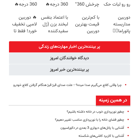
رو رو لبات حک
چرخش 360°
360 درجه🔥
360 درجه🔥
میکنه
+ تخفیف
پرداخت درب
دارای دزدگیر
دوربین
با کم‌ترین
با اعتماد بنفس
🔥 دوربین
خرید40%تخفیف
(ضمانت
منزل + گارانتی
حرکتی
مداربسته
قیمت بهترین
لبخند بزن (ژل
لامپی تخفیف
تعویض +
تعویض
پانوراما👈🏻
دوربین
سفیدکننده
خورد! فقط تا
پرداخت درب
قابلیت چرخش
مداربسته رو
دندان40%تخفیف)
آخر امروز 🔥
منزل)
360°و سازگار با
بخر❗❗❗
پر بیننده‌ترین اخبار مهارت‌های زندگی
اندروید و ios
دیدگاه خوانندگان امروز
پر بیننده‌ترین خبر امروز
چرا وقتی کلاچ می‌گیرم صدا میده؟ ؛ علت صدای قیژ قیژ هنگام گرفتن کلاچ خودرو
در همین زمینه
چطور نورپردازی خوب در خانه داشته باشیم؟
چطور فضای خانه را با نورپردازی مناسب تغییر دهیم؟
آشنایی با پانل‌های دیواری 3 بعدی در دکوراسیون
آشنایی با کاربرد کاشی‌های شکسته