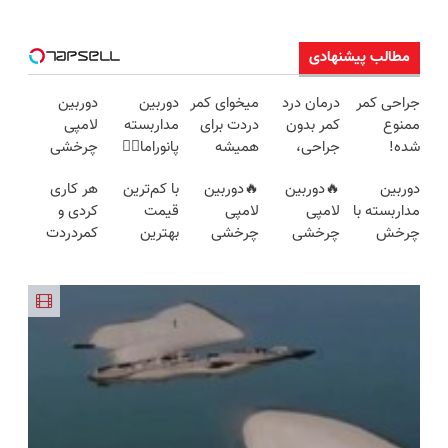
مطالب پیشنهادی
جراحی کمر
درمان درد
میخوای کمر
دوربین
دوربین
ممنوع
کمر بدون
دردت برای
مداربسته
لامپی
شده!
جراحی،
همیشه
پانوراما👈🏻
چرخشی
میخوای
تزریق ◀
خوب شه؟
قابلیت
360 درجه
دوربین
🔥دوربین
🔥دوربین
با کم‌ترین
هر کاری
کمرت رو در
پرسش‌نامه
◀
چرخش
فقط امروز
مداربسته با
لامپی
لامپی
قیمت
کردی و
منزل درمان
رو پر کن ▶
پرسش‌نامه
360°و
حراج شد🔥
چرخش
چرخشی
چرخشی
بهترین
کمردردت
کنی؟
رو پر کن!
سازگار با
پرداخت
360° +
360 درجه
360 درجه
دوربین
درمان نشد؟
((پرسش‌نامه))
اندروید و
درب منزل
تخفیف
🔥 پرداخت
🔥دارای
مداربسته
پر کردن
ios
(ضمانت
درب منزل
دزدگیر
رو بخر❗❗❗
پرسشنامه و
تعویض +
+ گارانتی
حرکتی
دریافت راه
پرداخت
تعویض
حل
درب منزل)