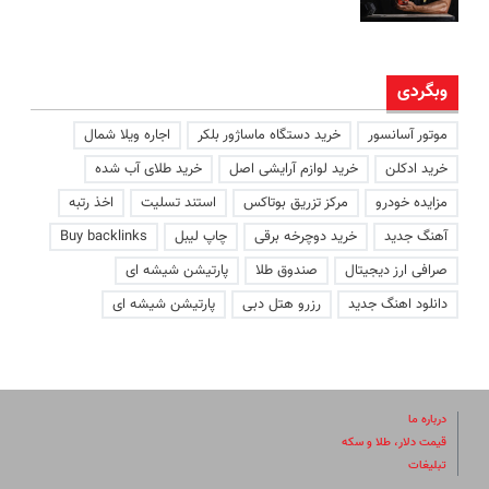
وبگردی
موتور آسانسور
خرید دستگاه ماساژور بلکر
اجاره ویلا شمال
خرید ادکلن
خرید لوازم آرایشی اصل
خرید طلای آب شده
مزایده خودرو
مرکز تزریق بوتاکس
استند تسلیت
اخذ رتبه
آهنگ جدید
خرید دوچرخه برقی
چاپ لیبل
Buy backlinks
صرافی ارز دیجیتال
صندوق طلا
پارتیشن شیشه ای
دانلود اهنگ جدید
رزرو هتل دبی
پارتیشن شیشه ای
درباره ما
قیمت دلار، طلا و سکه
تبلیغات