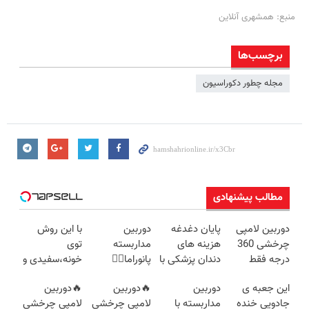
منبع: همشهری آنلاین
برچسب‌ها
مجله چطور دکوراسیون
مطالب پیشنهادی
دوربین لامپی
پایان دغدغه
دوربین
با این روش
چرخشی 360
هزینه های
مداربسته
توی
درجه فقط
دندان پزشکی با
پانوراما👈🏻
خونه،سفیدی و
امروز حراج شد
پک سفید
قابلیت چرخش
زیبایی دندوناتو
این جعبه ی
دوربین
🔥دوربین
🔥دوربین
🔥 پرداخت
کننده خانگی
360°و سازگار با
برگردون
جادویی خنده
مداربسته با
لامپی چرخشی
لامپی چرخشی
درب منزل
اندروید و ios
(40%off)