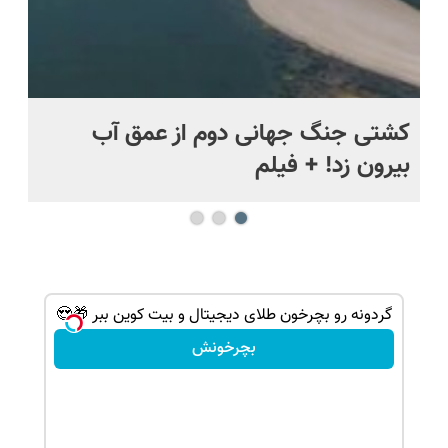
.
کشتی‌ جنگ جهانی دوم از عمق آب
اف
بیرون زد! + فیلم
ما
شانس بدون پوچ، از آیفون17تا PS5 و طلای
گردونه رو بچرخون طلای دیجیتال و بیت کوین ببر 🎁😍
بچرخونش