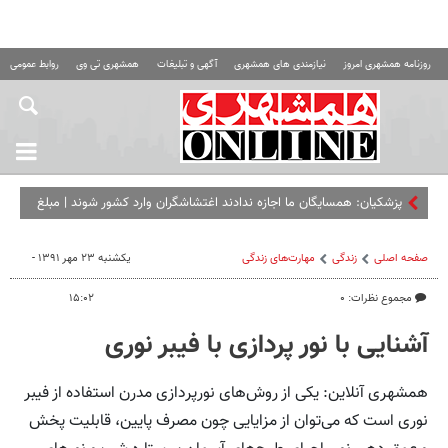
روزنامه همشهری امروز
نیازمندی های همشهری
آگهی و تبلیغات
همشهری تی وی
روابط عمومی ه
پزشکیان: همسایگان ما اجازه ندادند اغتشاشگران وارد کشور شوند | مبلغ
کالابرگ را افزایش می‌دهیم
صفحه اصلی
زندگی
مهارت‌های زندگی
یکشنبه ۲۳ مهر ۱۳۹۱ -
مجموع نظرات: ۰
۱۵:۰۲
آشنایی با نور پردازی با فیبر نوری
همشهری آنلاین: یکی از روش‌های نورپردازی مدرن استفاده از فیبر
نوری است که می‌توان از مزایایی چون مصرف پایین، قابلیت پخش