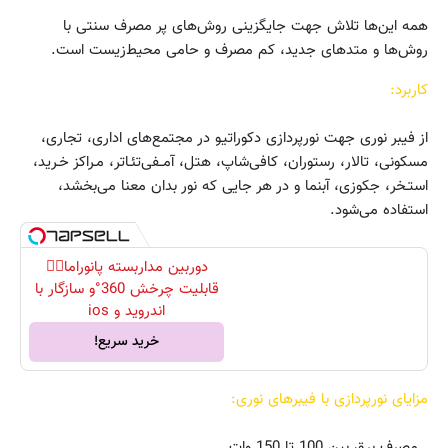
همه این‌ها تلاش جهت جایگزینی روش‌های پر مصرف سنتی با
روش‌ها و متدهای جدید، کم مصرف و حامی محیط‌زیست است.
کاربرد:
از فیبر نوری جهت نورپردازی دکوراتیو در مجتمع‌های اداری، تجاری،
مسکونی، تالار، رستوران، کافی‌شاپ، هتل‌، آمــفی‌تئـاتر، مـراکز خـرید،
استـخر، جکوزی، آبنما و در هر جایی که نور بدان معنا می‌بخشد،
استفاده می‌شود.
دوربین مداربسته پانوراما👈🏻
قابلیت چرخش 360°و سازگار با
اندروید و ios
خرید سریع!
مزایای نورپردازی با فیبرهای نوری:
. مصرف برق بین 100 تا 150 وات